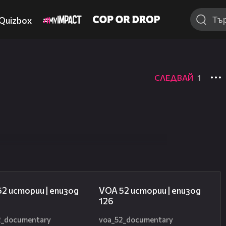
Quizbox
СЛЕДВАЙ
1
09:57
17:37
2 истории | епизод
VOA 52 истории | епизод
126
2_documentary
voa_52_documentary