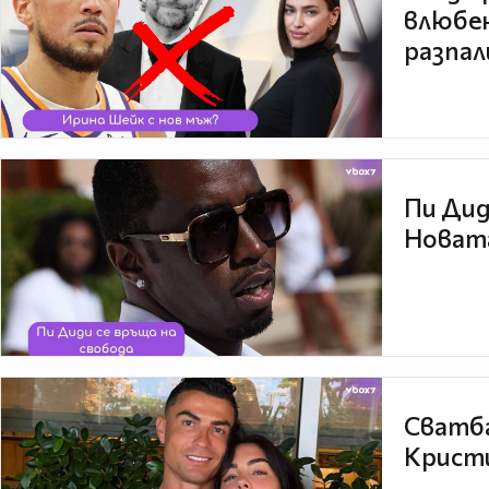
влюбен
разпал
Пи Дид
Новата
Сватба
Кристи