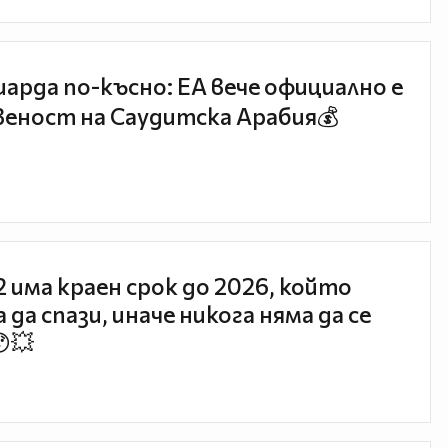
иарда по-късно: EA вече официално е
еност на Саудитска Арабия💰
 2 има краен срок до 2026, който
 да спази, иначе никога няма да се
😯💥