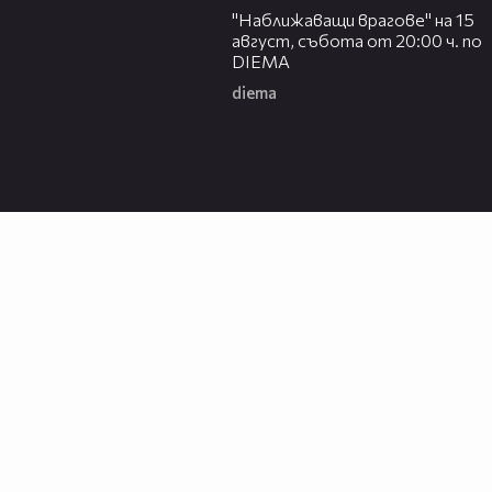
"Наближаващи врагове" на 15
август, събота от 20:00 ч. по
DIEMA
diema