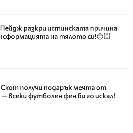
Пейдж разкри истинската причина
нсформацията на тялото си!😯💥
 Скот получи подарък мечта от
 — всеки футболен фен би го искал!