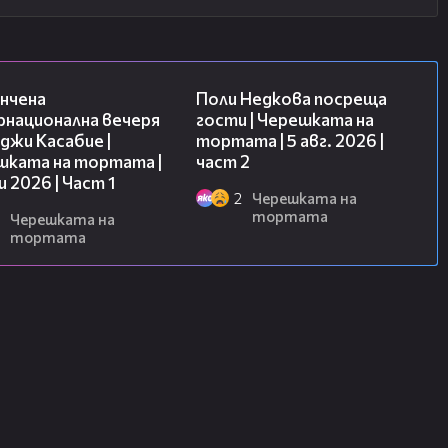
18:07
13:03
нчена
Поли Недкова посреща
рнационална вечеря
гости | Черешката на
джи Касабие |
тортата | 5 авг. 2026 |
шката на тортата |
част 2
и 2026 | Част 1
2
Черешката на
тортата
Черешката на
тортата