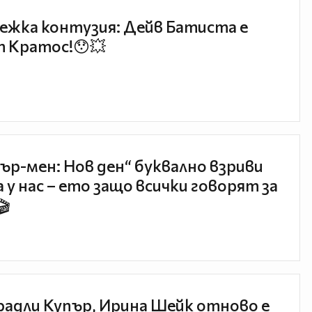
ежка контузия: Дейв Батиста е
 Кратос!😯💥
ър-мен: Нов ден“ буквално взриви
 у нас – ето защо всички говорят за
🎬
радли Купър, Ирина Шейк отново е