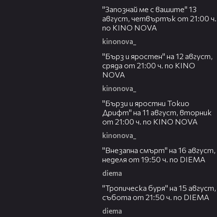
"Запознай ме с вашите" 13
август, четвъртък от 21:00 ч.
по KINO NOVA
kinonova_
00:22
"Бърз и яростен" на 12 август,
сряда от 21:00 ч. по KINO
NOVA
kinonova_
00:31
"Бързи и яростни Токио
Дрифт" на 11 август, вторник
от 21:00 ч. по KINO NOVA
kinonova_
00:33
"Внезапна смърт" на 16 август,
неделя от 19:50 ч. по DIEMA
diema
00:32
"Тропическа буря" на 15 август,
събота от 21:50 ч. по DIEMA
diema
00:30