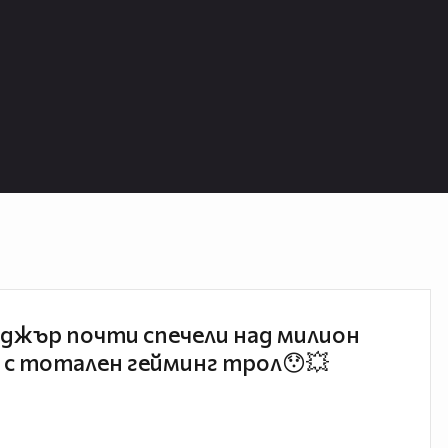
джър почти спечели над милион
 с тотален гейминг трол😯💥