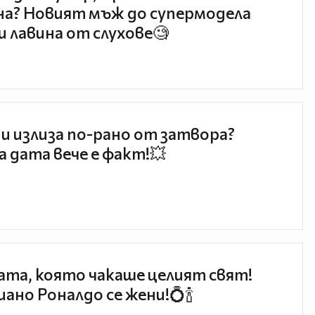
а? Новият мъж до супермодела
и лавина от слухове🧐
и излиза по-рано от затвора?
 дата вече е факт!💥
та, която чакаше целият свят!
ано Роналдо се жени!💍🍾