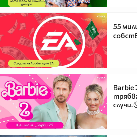
55 мил
собств
Barbie
трябва
случи.