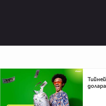
Тийней
долара