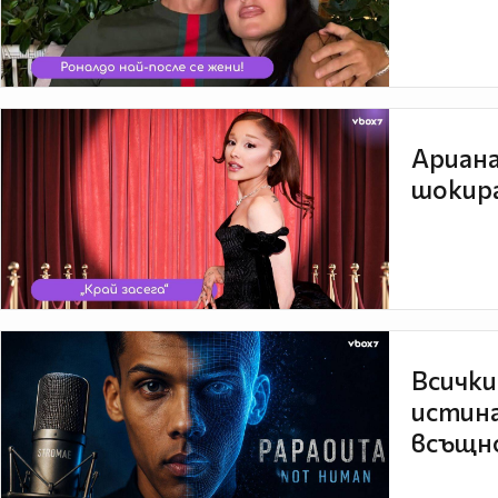
Ариана
шокира
Всички
истина
всъщно