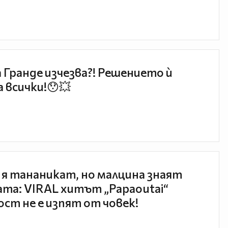
 Гранде изчезва?! Решението ѝ
 всички!😯💥
 я тананикат, но малцина знаят
та: VIRAL хитът „Papaoutai“
ст не е изпят от човек!