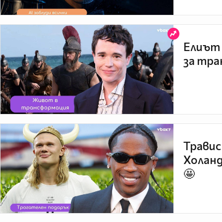
Елиът 
за тра
Травис
Холанд
🤩