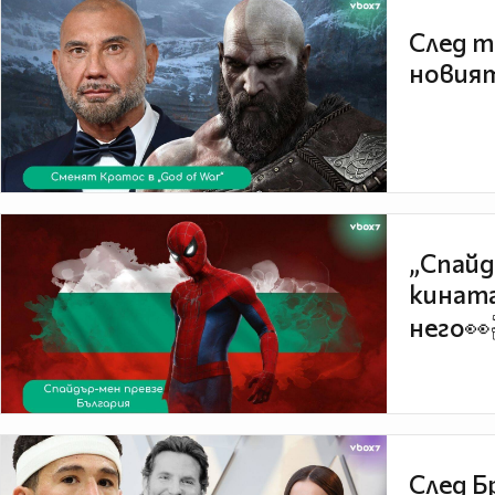
След т
новият
„Спайд
кината
него👀
След Б