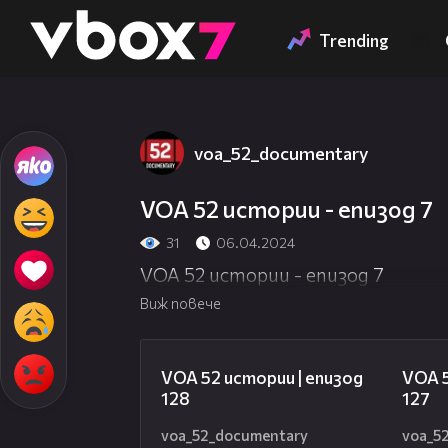
Member of
👾
Trending
voa_52_documentary
VOA 52 истории - епизод 7
31
06.04.2024
VOA 52 истории - епизод 7
Виж повече
21:59
VOA 52 истории | епизод
VOA 5
128
127
voa_52_documentary
voa_5