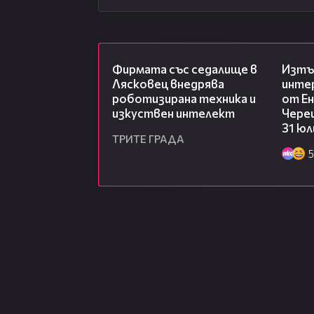
00:06
Фирмата със седалище в
Изтъ
Лясковец внедрява
инте
роботизирана техника и
от Ен
изкуствен интелект
Чере
31 юл
ТРИТЕ ГРАДА
5