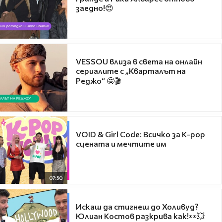
заедно!😍
VESSOU влиза в света на онлайн
сериалите с „Кварталът на
Реджо“ 🤩🎬
VOID & Girl Code: Всичко за K-pop
сцената и мечтите им
07:50
Искаш да стигнеш до Холивуд?
Юлиан Костов разкрива как!👀💥