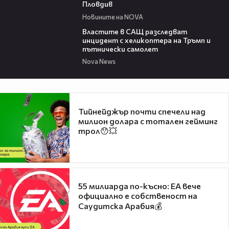
Пловдив
Новините на NOVA
00:39
Властите в САЩ разследват
инцидент с хеликоптера на Тръмп и
пътнически самолет
Nova News
Тийнейджър почти спечели над
милион долара с тотален гейминг
трол😯💥
55 милиарда по-късно: EA вече
официално е собственост на
Саудитска Арабия💰