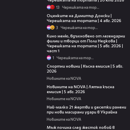
13
Черешката на тортата
16:45
Оценките на Димитър Донски |
Черешката на тортата | 4 авг. 2026
3
Черешката на тортата
15:39
Кино меню, вдъхновено от легендарни
филми и творци от Поли Недкова |
Черешката на тортата | 5 авг. 2026 |
част 1
1
Черешката на тортата
03:37
Спортни новини | Късна емисия | 5 авг.
2026
Новините на NOVA
20:06
Новините на NOVA | Лятна късна
емисия | 5 авг. 2026
Новините на NOVA
01:14
Най-малко 21 жертви и десетки ранени
при нови масирани удари в Украйна
Новините на NOVA
01:06
Мъж почина след жесток побой в