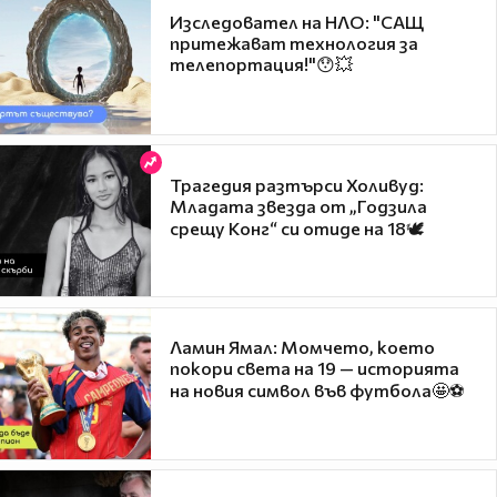
Изследовател на НЛО: "САЩ
притежават технология за
телепортация!"😯💥
Трагедия разтърси Холивуд:
Младата звезда от „Годзила
срещу Конг“ си отиде на 18🕊️
Ламин Ямал: Момчето, което
покори света на 19 — историята
на новия символ във футбола🤩⚽