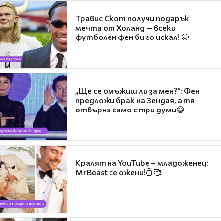
Травис Скот получи подарък
мечта от Холанд — всеки
футболен фен би го искал! 🤩
„Ще се омъжиш ли за мен?“: Фен
предложи брак на Зендая, а тя
отвърна само с три думи😅
Кралят на YouTube – младоженец:
MrBeast се ожени!💍🥰