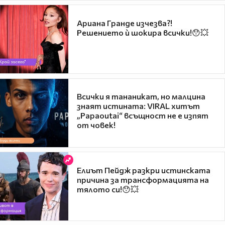
Ариана Гранде изчезва?!
Решението ѝ шокира всички!😯💥
Всички я тананикат, но малцина
знаят истината: VIRAL хитът
„Papaoutai“ всъщност не е изпят
от човек!
Елиът Пейдж разкри истинската
причина за трансформацията на
тялото си!😯💥