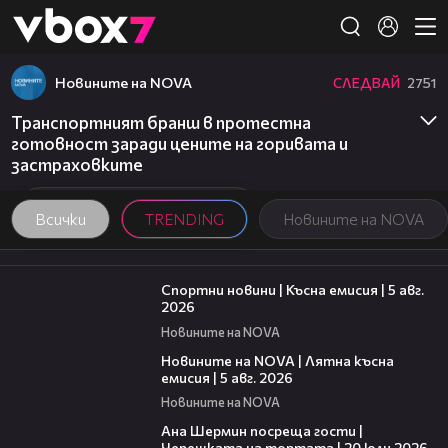
Member of
👾
Новините на NOVA
СЛЕДВАЙ
2751
Транспортният бранш в протестна
готовност заради цените на горивата и
застраховките
Всички
TRENDING
Новините на NOVA
03:37
Спортни новини | Късна емисия | 5 авг.
2026
Новините на NOVA
20:06
Новините на NOVA | Лятна късна
емисия | 5 авг. 2026
Новините на NOVA
19:47
Ана Шермин посреща гости |
Черешката на тортата | 20 юли 2026