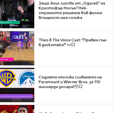
Защо Ахил липсва от „Одисей“ на
Кристофър Нолън? Най-
странното решение във филма
всъщност има логика
Theo в The Voice Cast: "Правен съм
в дискотека!" 👀💥
Съдията отложи сливането на
Paramount и Warner Bros. за 110
милиарда долара!😯💥