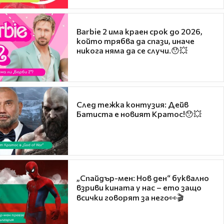
Barbie 2 има краен срок до 2026,
който трябва да спази, иначе
никога няма да се случи.😯💥
След тежка контузия: Дейв
Батиста е новият Кратос!😯💥
„Спайдър-мен: Нов ден“ буквално
взриви кината у нас – ето защо
всички говорят за него👀🎬