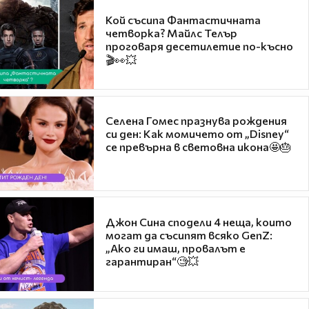
Кой съсипа Фантастичната
четворка? Майлс Телър
проговаря десетилетие по-късно
🎬👀💥
Селена Гомес празнува рождения
си ден: Как момичето от „Disney“
се превърна в световна икона🤩🎂
Джон Сина сподели 4 неща, които
могат да съсипят всяко GenZ:
„Ако ги имаш, провалът е
гарантиран“🧐💥