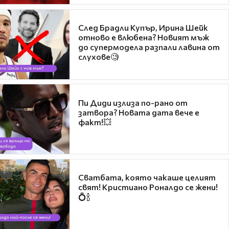
След Брадли Купър, Ирина Шейк
отново е влюбена? Новият мъж
до супермодела разпали лавина от
слухове🧐
Пи Диди излиза по-рано от
затвора? Новата дата вече е
факт!💥
Сватбата, която чакаше целият
свят! Кристиано Роналдо се жени!
💍🍾