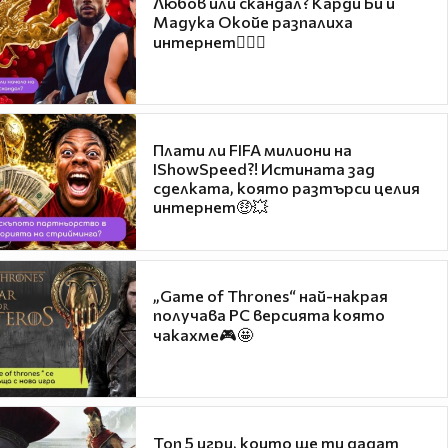
Любов или скандал? Карди Би и
Мадука Окойе разпалиха
интернет❤️‍🔥🔥
Плати ли FIFA милиони на
IShowSpeed?! Истината зад
сделката, която разтърси целия
интернет🤑💥
„Game of Thrones“ най-накрая
получава PC версията която
чакахме🎮🤩
Топ 5 игри, които ще ти дадат