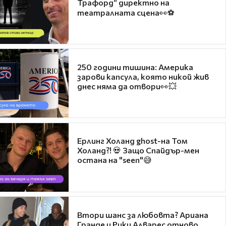
Трафорд“ директно на
театралната сцена👀⚽
250 години тишина: Америка
зарови капсула, която никой жив
днес няма да отвори👀💥
Ерлинг Холанд ghost-на Том
Холанд?! 💀 Защо Спайдър-мен
остана на "seen"😅
Втори шанс за любовта? Ариана
Гранде и Рики Алварес отново