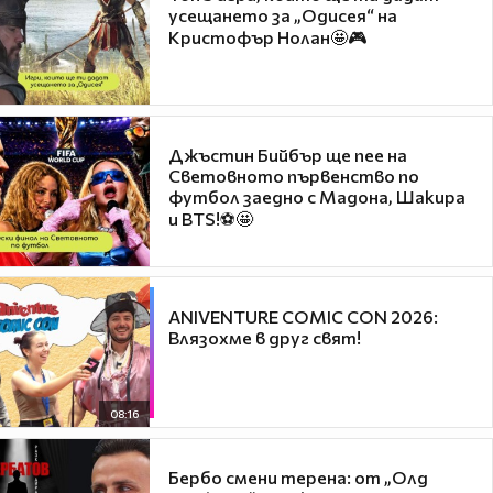
усещането за „Одисея“ на
Кристофър Нолан🤩🎮
Джъстин Бийбър ще пее на
Световното първенство по
футбол заедно с Мадона, Шакира
и BTS!⚽🤩
ANIVENTURE COMIC CON 2026:
Влязохме в друг свят!
08:16
Бербо смени терена: от „Олд