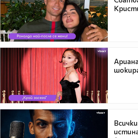
Кристи
Ариана
шокира
Всички
истина