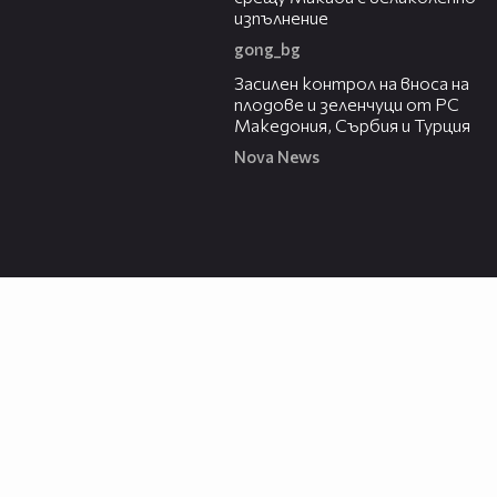
изпълнение
gong_bg
01:53
Засилен контрол на вноса на
плодове и зеленчуци от РС
Македония, Сърбия и Турция
Nova News