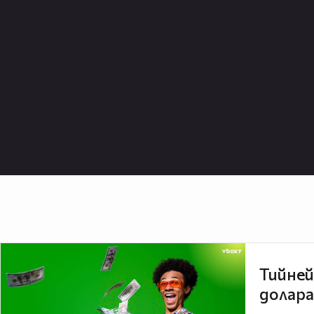
Тийней
долара