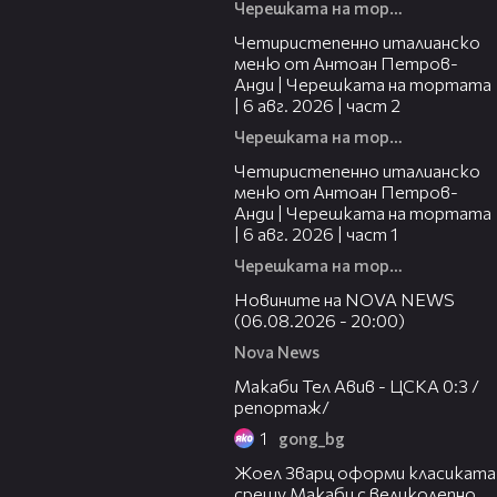
Черешката на тортата
17:25
Четиристепенно италианско
меню от Антоан Петров-
Анди | Черешката на тортата
| 6 авг. 2026 | част 2
Черешката на тортата
15:39
Четиристепенно италианско
меню от Антоан Петров-
Анди | Черешката на тортата
| 6 авг. 2026 | част 1
Черешката на тортата
23:12
Новините на NOVA NEWS
(06.08.2026 - 20:00)
Nova News
09:11
Макаби Тел Авив - ЦСКА 0:3 /
репортаж/
1
gong_bg
01:29
Жоел Зварц оформи класиката
срещу Макаби с великолепно