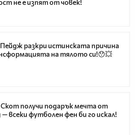
ст не е изпят от човек!
Пейдж разкри истинската причина
нсформацията на тялото си!😯💥
 Скот получи подарък мечта от
 — всеки футболен фен би го искал!