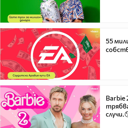
55 мил
собств
Barbie
трябва
случи.