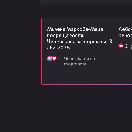
20:17
Милена Маркова-Маца
Левск
посреща гости |
репо
Черешката на тортата | 3
2
авг. 2026
4
Черешката на
тортата