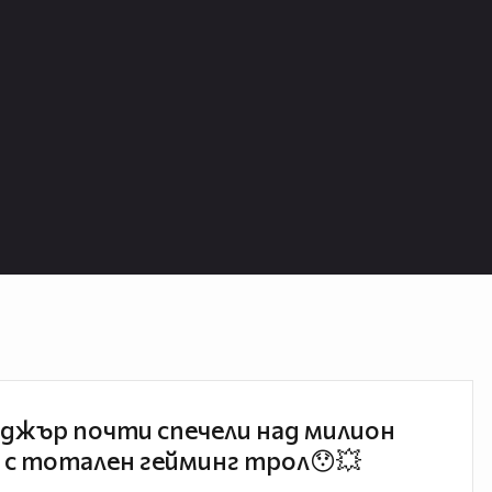
джър почти спечели над милион
 с тотален гейминг трол😯💥