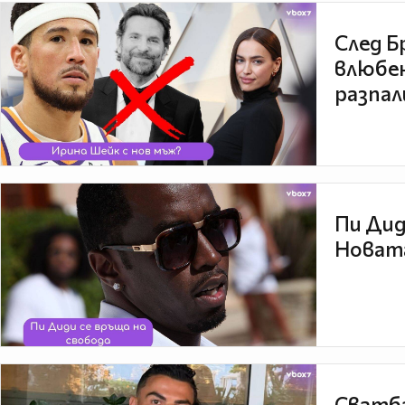
След Б
влюбен
разпал
Пи Дид
Новата
Сватба