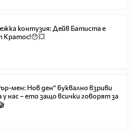
ежка контузия: Дейв Батиста е
 Кратос!😯💥
ър-мен: Нов ден“ буквално взриви
 у нас – ето защо всички говорят за
🎬