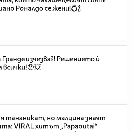
ано Роналдо се жени!💍🍾
 Гранде изчезва?! Решението ѝ
 всички!😯💥
 я тананикат, но малцина знаят
та: VIRAL хитът „Papaoutai“