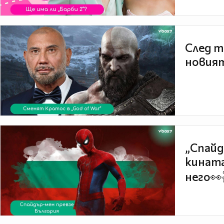
След т
новият
„Спайд
кината
него👀