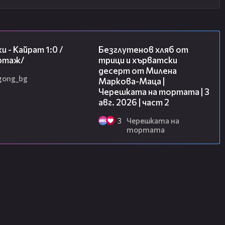
05:57
15:35
и - Кайрат 1:0 /
Безглутенов хляб от
ртаж/
трици и хърватски
десерт от Милена
gong_bg
Маркова-Маца |
Черешката на тортата | 3
авг. 2026 | част 2
3
Черешката на
тортата