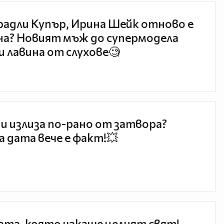
радли Купър, Ирина Шейк отново е
а? Новият мъж до супермодела
и лавина от слухове🧐
и излиза по-рано от затвора?
 дата вече е факт!💥
та, която чакаше целият свят!