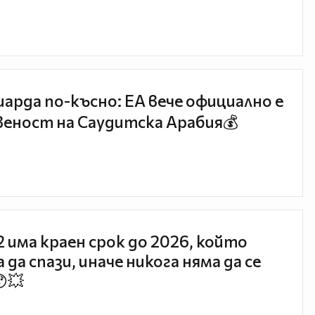
иарда по-късно: EA вече официално е
еност на Саудитска Арабия💰
 2 има краен срок до 2026, който
 да спази, иначе никога няма да се
😯💥