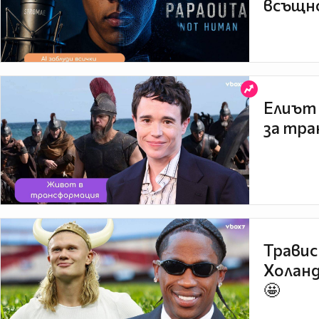
всъщно
Елиът 
за тра
Травис
Холанд
🤩