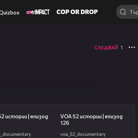
Quizbox
СЛЕДВАЙ
1
0
09:57
17:37
2 истории | епизод
VOA 52 истории | епизод
126
2_documentary
voa_52_documentary