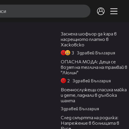
06:51
Заснеха шофьор да кара в
насрещното платно в
Хасковско
3
Здравей България
06:51
ОПАСНА МОДА: Деца се
возят на теглича на трамвай в
"Люлин"
2
Здравей България
06:35
Военнослужещи спасиха майка
и дете, паднали в дълбока
шахта
Здравей България
01:03
След смъртта на родилка:
Напрежение в болницата в
Русе