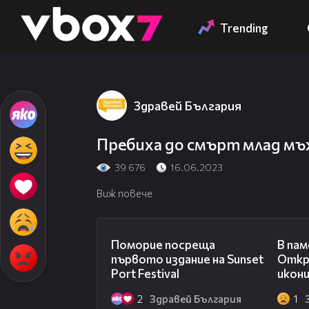
Member of
👾
Trending
Здравей България
Пребиха до смърт млад мъ
39 676
16.06.2023
Виж повече
05:54
Поморие посреща
В пам
първото издание на Sunset
Откр
Port Festival
икони
2
Здравей България
1