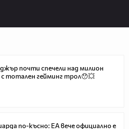
джър почти спечели над милион
 с тотален гейминг трол😯💥
иарда по-късно: EA вече официално е