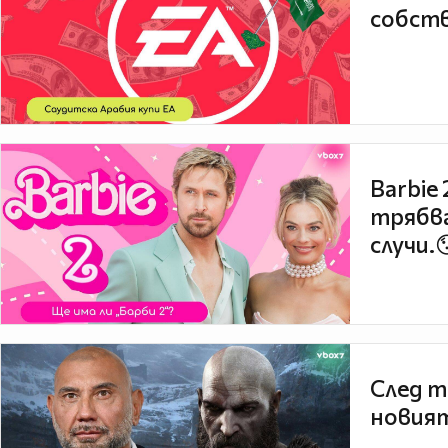
собств
Barbie
трябва
случи.
След т
новият