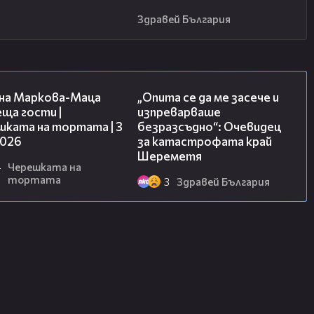
Здравей България
20:17
06:38
на Маркова-Маца
„Опита се да ме засече и
ща гости |
изпреварваше
шката на тортата | 3
безразсъдно“: Очевидец
2026
за катастрофата край
Шереметя
4
Черешката на
тортата
3
Здравей България