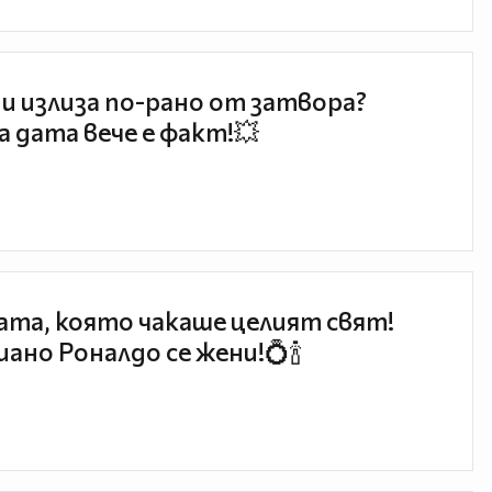
и излиза по-рано от затвора?
 дата вече е факт!💥
та, която чакаше целият свят!
ано Роналдо се жени!💍🍾