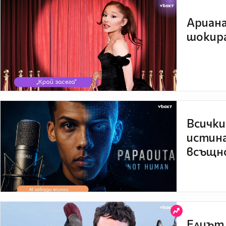
Ариана
шокира
Всички
истина
всъщно
Елиът 