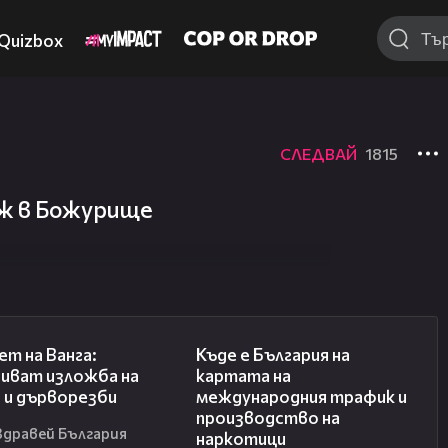
Quizbox
СЛЕДВАЙ
1815
ж в Божурище
07:17
09:25
ет на Ванга:
Къде е България на
иват изложба на
картата на
 и дърворезби
международния трафик и
производство на
Здравей България
наркотици