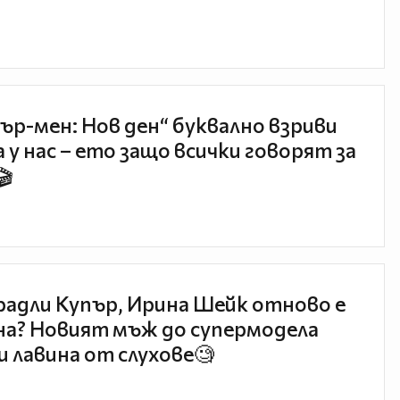
ър-мен: Нов ден“ буквално взриви
 у нас – ето защо всички говорят за
🎬
радли Купър, Ирина Шейк отново е
а? Новият мъж до супермодела
и лавина от слухове🧐