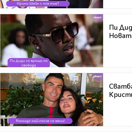
Пи Дид
Новата
Сватба
Кристи