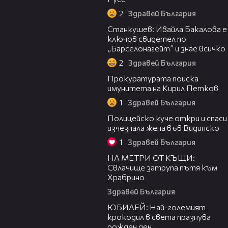
2
Здравей България
23:16
Станкушев: Ивайла Бакалова е
ключов свидетел по
„Барселонагейт” и знае всичко
2
Здравей България
01:36
Прокуратурата поиска
имунитета на Кирил Петков
1
Здравей България
05:01
Полицейско куче откри и спаси
изчезнала жена във Видинско
1
Здравей България
04:55
НА МЕТРИ ОТ КЪЩИ:
Свлачище затрупа пътя към
Храбрино
Здравей България
00:58
ЮБИЛЕЙ: Най-големият
крокодил в света празнува
рожден ден