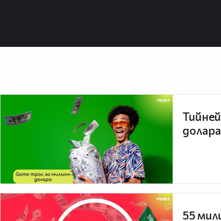
Тийней
долара
55 мил