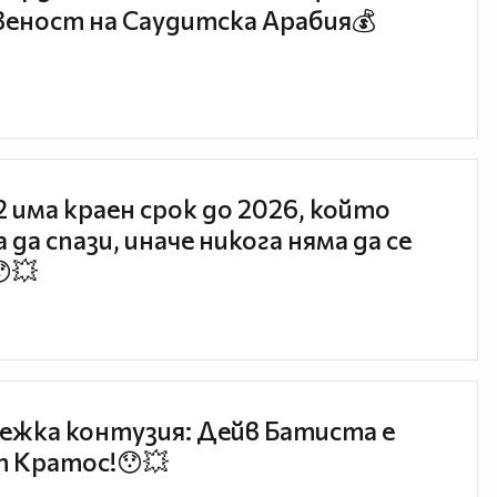
еност на Саудитска Арабия💰
 2 има краен срок до 2026, който
 да спази, иначе никога няма да се
😯💥
ежка контузия: Дейв Батиста е
 Кратос!😯💥