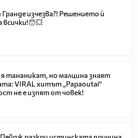
 Гранде изчезва?! Решението ѝ
 всички!😯💥
 я тананикат, но малцина знаят
та: VIRAL хитът „Papaoutai“
ст не е изпят от човек!
Пейдж разкри истинската причина