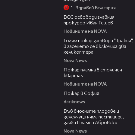
1
Здравей България
03:33
ВСС освободи главния
прокурор Иван Гешев
Новините на NOVA
03:31
Голям пожар затвори "Тракия",
в гасенето се включиха два
хеликоптера
Nova News
00:58
Пожар пламна в столичен
квартал
Новините на NOVA
00:20
Пожар в София
dariknews
19:37
Във вносните плодове и
зеленчуци няма пестициди,
заяви Пламен Абровски
Nova News