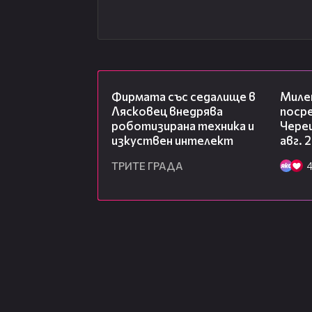
00:06
Фирмата със седалище в
Миле
Лясковец внедрява
посре
роботизирана техника и
Чере
изкуствен интелект
авг. 
ТРИТЕ ГРАДА