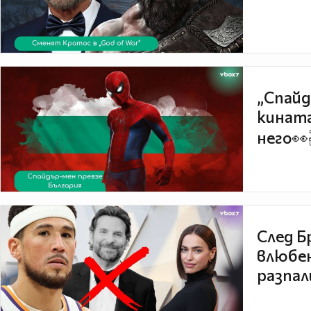
„Спайд
кината
него👀
След Б
влюбен
разпал