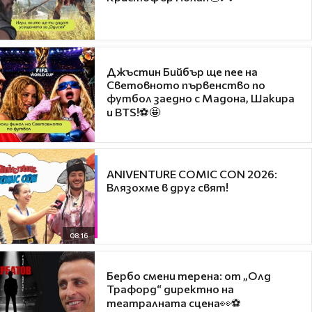
Джъстин Бийбър ще пее на
Световното първенство по
футбол заедно с Мадона, Шакира
и BTS!⚽🤩
ANIVENTURE COMIC CON 2026:
Влязохме в друг свят!
08:16
Бербо смени терена: от „Олд
Трафорд“ директно на
театралната сцена👀⚽