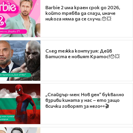
Barbie 2 има краен срок до 2026,
който трябва да спази, иначе
никога няма да се случи.😯💥
След тежка контузия: Дейв
Батиста е новият Кратос!😯💥
„Спайдър-мен: Нов ден“ буквално
взриви кината у нас – ето защо
всички говорят за него👀🎬