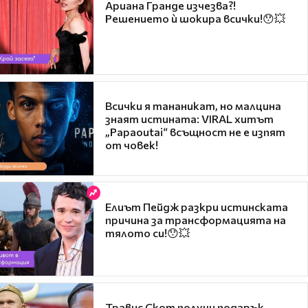
Ариана Гранде изчезва?!
Решението ѝ шокира всички!😯💥
Всички я тананикат, но малцина
знаят истината: VIRAL хитът
„Papaoutai“ всъщност не е изпят
от човек!
Елиът Пейдж разкри истинската
причина за трансформацията на
тялото си!😯💥
Травис Скот получи подарък