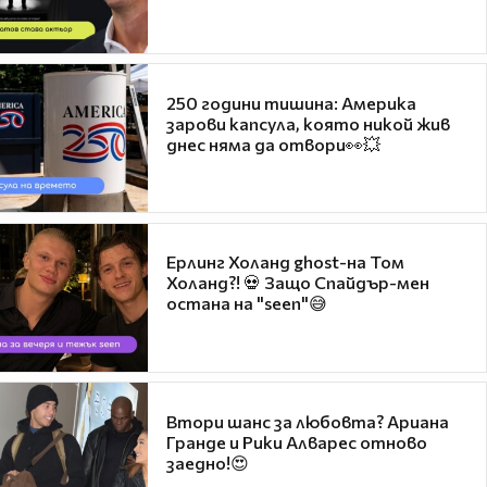
250 години тишина: Америка
зарови капсула, която никой жив
днес няма да отвори👀💥
Ерлинг Холанд ghost-на Том
Холанд?! 💀 Защо Спайдър-мен
остана на "seen"😅
Втори шанс за любовта? Ариана
Гранде и Рики Алварес отново
заедно!😍