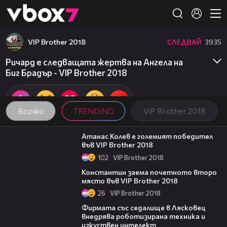
Member of
👾
VIP Brother 2018
СЛЕДВАЙ
3935
Ричард е следващата жертва на Ангела на
Биг Брадър - VIP Brother 2018
Всички
TRENDING
VIP Brother 2018
06:03
Атанас Колев е големият победител
във VIP Brother 2018
102
VIP Brother 2018
07:57
Константин заема почетното второ
място във VIP Brother 2018
26
VIP Brother 2018
00:06
Фирмата със седалище в Лясковец
внедрява роботизирана техника и
изкуствен интелект