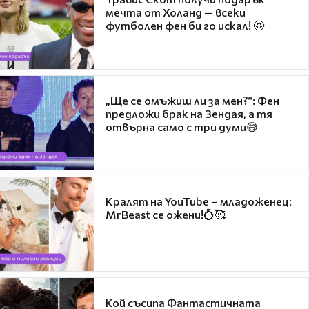
мечта от Холанд — всеки
футболен фен би го искал! 🤩
„Ще се омъжиш ли за мен?“: Фен
предложи брак на Зендая, а тя
отвърна само с три думи😅
Кралят на YouTube – младоженец:
MrBeast се ожени!💍🥰
Кой съсипа Фантастичната