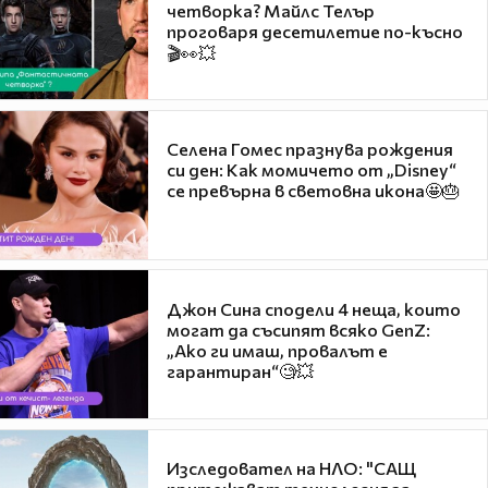
четворка? Майлс Телър
проговаря десетилетие по-късно
🎬👀💥
Селена Гомес празнува рождения
си ден: Как момичето от „Disney“
се превърна в световна икона🤩🎂
Джон Сина сподели 4 неща, които
могат да съсипят всяко GenZ:
„Ако ги имаш, провалът е
гарантиран“🧐💥
Изследовател на НЛО: "САЩ