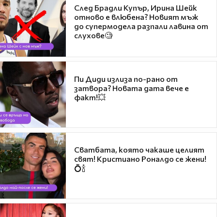
След Брадли Купър, Ирина Шейк
отново е влюбена? Новият мъж
до супермодела разпали лавина от
слухове🧐
Пи Диди излиза по-рано от
затвора? Новата дата вече е
факт!💥
Сватбата, която чакаше целият
свят! Кристиано Роналдо се жени!
💍🍾