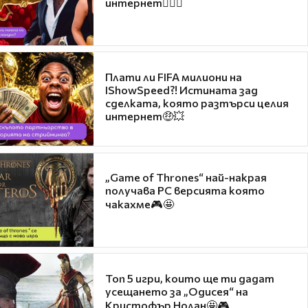
интернет❤️‍🔥🔥
Плати ли FIFA милиони на
IShowSpeed?! Истината зад
сделката, която разтърси целия
интернет🤑💥
„Game of Thrones“ най-накрая
получава PC версията която
чакахме🎮🤩
Топ 5 игри, които ще ти дадат
усещането за „Одисея“ на
Кристофър Нолан🤩🎮