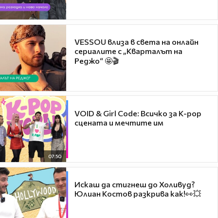
VESSOU влиза в света на онлайн
сериалите с „Кварталът на
Реджо“ 🤩🎬
VOID & Girl Code: Всичко за K-pop
сцената и мечтите им
07:50
Искаш да стигнеш до Холивуд?
Юлиан Костов разкрива как!👀💥