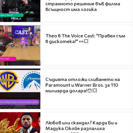
странното решение във филма
всъщност има логика
Theo в The Voice Cast: "Правен съм
в дискотека!" 👀💥
Съдията отложи сливането на
Paramount и Warner Bros. за 110
милиарда долара!😯💥
Любов или скандал? Карди Би и
Мадука Окойе разпалиха