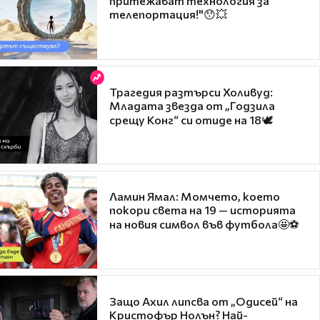
притежават технология за
телепортация!"😯💥
Трагедия разтърси Холивуд:
Младата звезда от „Годзила
срещу Конг“ си отиде на 18🕊️
Ламин Ямал: Момчето, което
покори света на 19 — историята
на новия символ във футбола🤩⚽
Защо Ахил липсва от „Одисей“ на
Кристофър Нолън? Най-