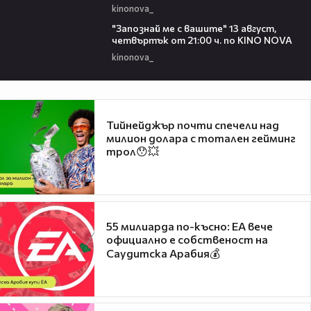
kinonova_
00:23
"Запознай ме с вашите" 13 август,
четвъртък от 21:00 ч. по KINO NOVA
kinonova_
Тийнейджър почти спечели над
милион долара с тотален гейминг
трол😯💥
55 милиарда по-късно: EA вече
официално е собственост на
Саудитска Арабия💰