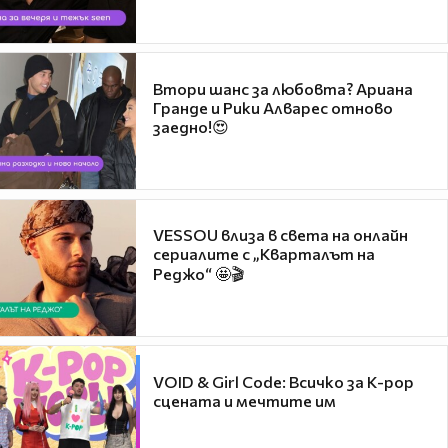
Втори шанс за любовта? Ариана
Гранде и Рики Алварес отново
заедно!😍
VESSOU влиза в света на онлайн
сериалите с „Кварталът на
Реджо“ 🤩🎬
VOID & Girl Code: Всичко за K-pop
сцената и мечтите им