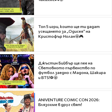
Топ 5 игри, които ще ти дадат
усещането за „Одисея“ на
Кристофър Нолан🤩🎮
Джъстин Бийбър ще пее на
Световното първенство по
футбол заедно с Мадона, Шакира
и BTS!⚽🤩
ANIVENTURE COMIC CON 2026:
Влязохме в друг свят!