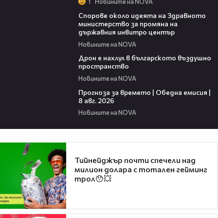
1
Новините на NOVA
00:50
Спорове около идеята на Здравното
министерство за промяна на
държавния инвитро център
Новините на NOVA
07:30
Дрон е нахлул в българското въздушно
пространство
Новините на NOVA
02:03
Прогноза за времето | Обедна емисия |
8 авг. 2026
Новините на NOVA
Тийнейджър почти спечели над
милион долара с тотален гейминг
трол😯💥