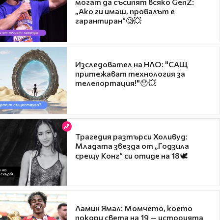
могат да съсипят всяко GenZ:
„Ако ги имаш, провалът е
гарантиран“🧐💥
Изследовател на НЛО: "САЩ
притежават технология за
телепортация!"😯💥
Трагедия разтърси Холивуд:
Младата звезда от „Годзила
срещу Конг“ си отиде на 18🕊️
Ламин Ямал: Момчето, което
покори света на 19 — историята