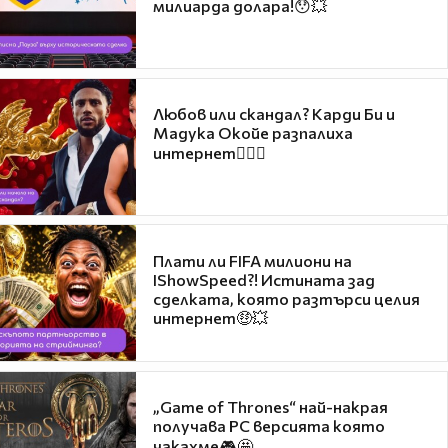
милиарда долара!😯💥
Любов или скандал? Карди Би и
Мадука Окойе разпалиха
интернет❤️‍🔥🔥
Плати ли FIFA милиони на
IShowSpeed?! Истината зад
сделката, която разтърси целия
интернет🤑💥
„Game of Thrones“ най-накрая
получава PC версията която
чакахме🎮🤩