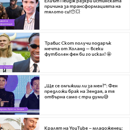
Елиът Пейдж разкри истинската
причина за трансформацията на
тялото си!😯💥
Травис Скот получи подарък
мечта от Холанд — всеки
футболен фен би го искал! 🤩
„Ще се омъжиш ли за мен?“: Фен
предложи брак на Зендая, а тя
отвърна само с три думи😅
Кралят на YouTube – младоженец: