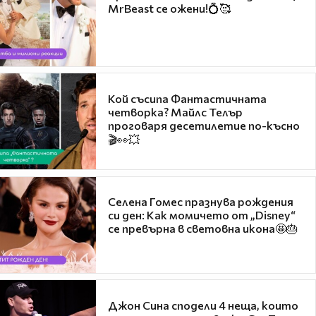
MrBeast се ожени!💍🥰
Кой съсипа Фантастичната
четворка? Майлс Телър
проговаря десетилетие по-късно
🎬👀💥
Селена Гомес празнува рождения
си ден: Как момичето от „Disney“
се превърна в световна икона🤩🎂
Джон Сина сподели 4 неща, които