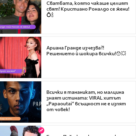
Сватбата, която чакаше целият
свят! Кристиано Роналдо се жени!
💍🍾
Ариана Гранде изчезва?!
Решението ѝ шокира всички!😯💥
Всички я тананикат, но малцина
знаят истината: VIRAL хитът
„Papaoutai“ всъщност не е изпят
от човек!