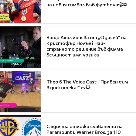
на новия символ във футбола🤩⚽
Защо Ахил липсва от „Одисей“ на
Кристофър Нолън? Най-
странното решение във филма
всъщност има логика
Theo в The Voice Cast: "Правен съм
в дискотека!" 👀💥
Съдията отложи сливането на
Paramount и Warner Bros. за 110