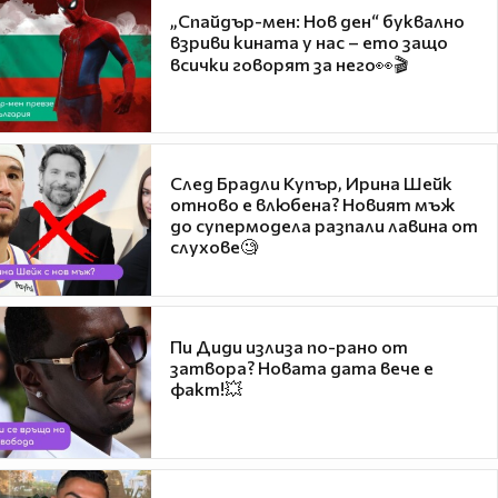
„Спайдър-мен: Нов ден“ буквално
взриви кината у нас – ето защо
всички говорят за него👀🎬
След Брадли Купър, Ирина Шейк
отново е влюбена? Новият мъж
до супермодела разпали лавина от
слухове🧐
Пи Диди излиза по-рано от
затвора? Новата дата вече е
факт!💥