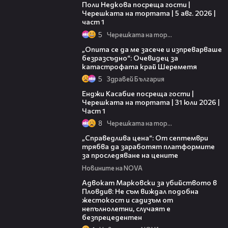
Поли Недкова посреща гости |
Черешката на тортата | 5 авг. 2026 |
част 1
5
Черешката на тортата
06:38
„Опита се да ме засече и изпреварваше
безразсъдно“: Очевидец за
катастрофата край Шереметя
5
Здравей България
10:44
Енджи Касабие посреща гости |
Черешката на тортата | 31 юли 2026 |
Част 1
8
Черешката на тортата
03:12
„Справедлива цена“: От септември
трябва да заработят платформите
за проследяване на цените
Новините на NOVA
01:06
Адвокат Марковски за убийството в
Пловдив: Не съм виждал подобна
жестокост и садизъм от
непълнолетни, случаят е
безпрецедентен