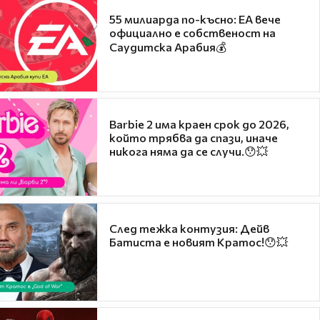
55 милиарда по-късно: EA вече
официално е собственост на
Саудитска Арабия💰
Barbie 2 има краен срок до 2026,
който трябва да спази, иначе
никога няма да се случи.😯💥
След тежка контузия: Дейв
Батиста е новият Кратос!😯💥