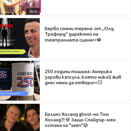
08:16
Бербо смени терена: от „Олд
Трафорд“ директно на
театралната сцена👀⚽
250 години тишина: Америка
зарови капсула, която никой жив
днес няма да отвори👀💥
Ерлинг Холанд ghost-на Том
Холанд?! 💀 Защо Спайдър-мен
остана на "seen"😅