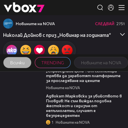
Member of
👾
Новините на NOVA
СЛЕДВАЙ
2751
Николай Дойнов с приз „Новинар на годината“
Всички
TRENDING
Новините на NOVA
03:12
„Справедлива цена“: От септември
трябва да заработят платформите
за проследяване на цените
Новините на NOVA
01:06
Адвокат Марковски за убийството в
Пловдив: Не съм виждал подобна
жестокост и садизъм от
непълнолетни, случаят е
безпрецедентен
1
Новините на NOVA
19:25