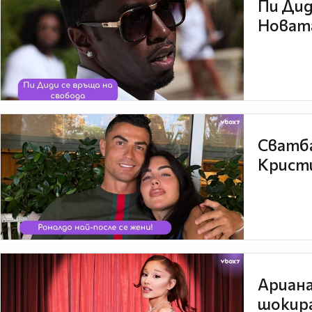
Пи Дид
Новата
Сватба
Кристи
Ариана
шокира