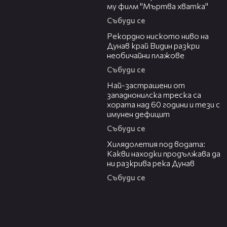
му филм "Мъртва хватка"
Събуди се
03:48
Рекордно ниското ниво на
Дунав край Видин разкри
необичайни плажове
Събуди се
13:13
Най-застрашени от
западнонилска треска са
хората над 60 години и тези с
имунен дефицит
Събуди се
03:43
Хилядолетия под водата:
Какви находки продължава да
ни разкрива река Дунав
Събуди се