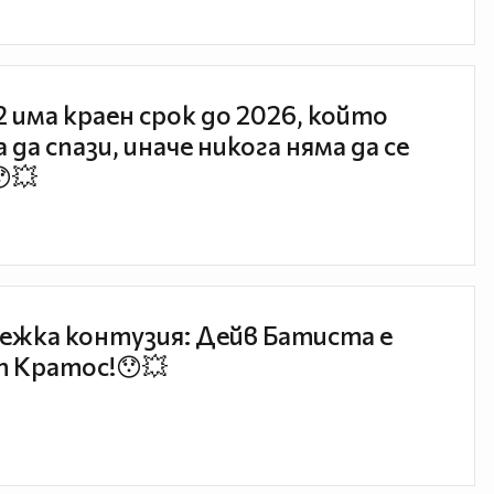
 2 има краен срок до 2026, който
 да спази, иначе никога няма да се
😯💥
ежка контузия: Дейв Батиста е
 Кратос!😯💥