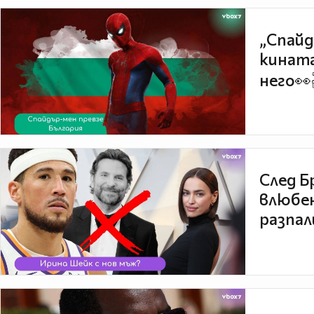
„Спайд
кината
него👀
След Б
влюбен
разпал