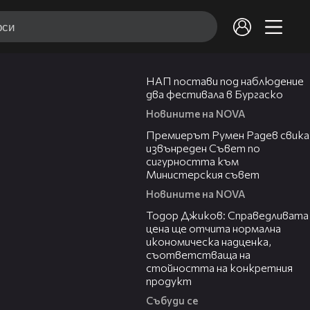
02:02
НАП постави под наблюдение
два фестивала в Бургаско
Новините на NOVA
00:27
Премиерът Румен Радев свика
извънреден Съвет по
сигурността към
Министерския съвет
Новините на NOVA
14:10
Тодор Джиков: Справедливата
цена ще отчита нормална
икономическа надценка,
съответстваща на
стойността на конкретния
продукт
Събуди се
11:09