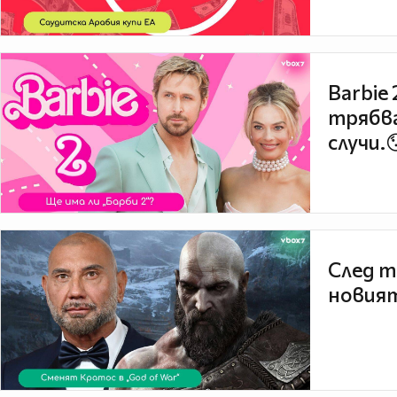
Barbie
трябва
случи.
След т
новият