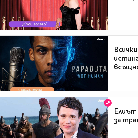
Всички
истина
всъщно
Елиът 
за тра