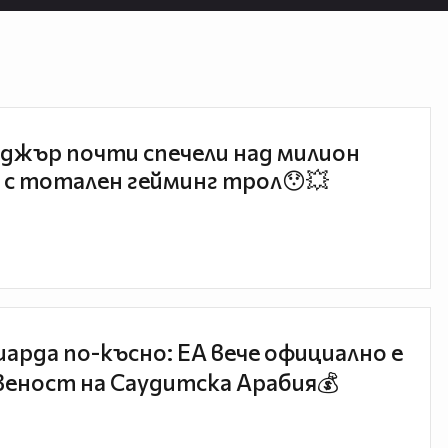
джър почти спечели над милион
 с тотален гейминг трол😯💥
иарда по-късно: EA вече официално е
еност на Саудитска Арабия💰