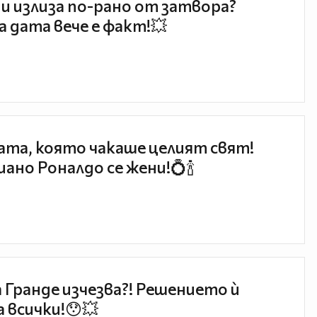
и излиза по-рано от затвора?
 дата вече е факт!💥
та, която чакаше целият свят!
ано Роналдо се жени!💍🍾
 Гранде изчезва?! Решението ѝ
 всички!😯💥