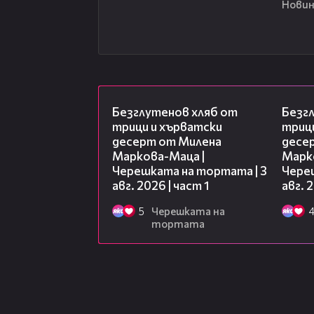
Новин
16:02
Безглутенов хляб от
Безг
трици и хърватски
триц
десерт от Милена
десе
Маркова-Маца |
Марк
Черешката на тортата | 3
Чере
авг. 2026 | част 1
авг. 
5
Черешката на
тортата