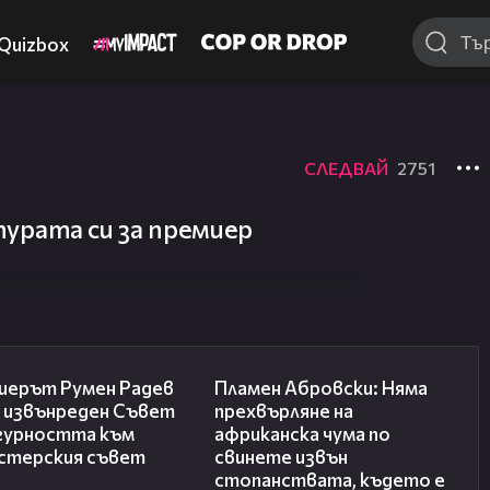
Quizbox
СЛЕДВАЙ
2751
урата си за премиер
00:27
13:17
иерът Румен Радев
Пламен Абровски: Няма
а извънреден Съвет
прехвърляне на
игурността към
африканска чума по
стерския съвет
свинете извън
стопанствата, където е