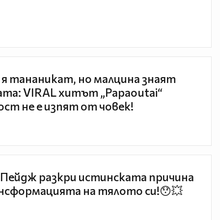
 я тананикат, но малцина знаят
та: VIRAL хитът „Papaoutai“
ст не е изпят от човек!
Пейдж разкри истинската причина
нсформацията на тялото си!😯💥