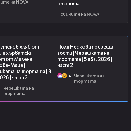
ите на NOVA
открита
Новините на NOVA
15:35
13:03
лутенов хляб от
Поли Недкова посреща
и и хърватски
гости | Черешката на
рт от Милена
тортата | 5 авг. 2026 |
ова-Маца |
част 2
шката на тортата | 3
4
Черешката на
2026 | част 2
тортата
4
Черешката на
тортата