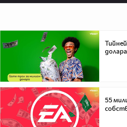
Тийней
долара
55 мил
собств