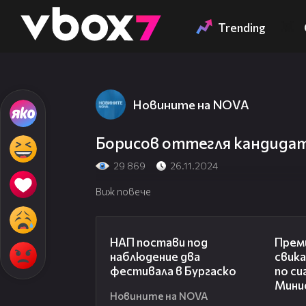
Member of
👾
Trending
Новините на NOVA
Борисов оттегля кандидат
29 869
26.11.2024
Виж повече
02:02
НАП постави под
Прем
наблюдение два
свик
фестивала в Бургаско
по с
Мини
Новините на NOVA