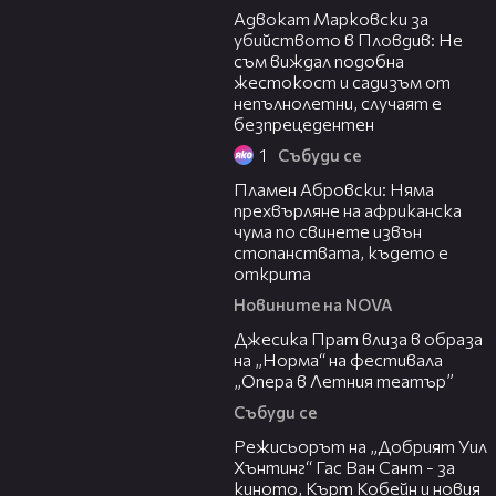
Адвокат Марковски за
убийството в Пловдив: Не
съм виждал подобна
жестокост и садизъм от
непълнолетни, случаят е
безпрецедентен
1
Събуди се
13:17
Пламен Абровски: Няма
прехвърляне на африканска
чума по свинете извън
стопанствата, където е
открита
Новините на NOVA
05:46
Джесика Прат влиза в образа
на „Норма“ на фестивала
„Опера в Летния театър”
Събуди се
13:42
Режисьорът на „Добрият Уил
Хънтинг“ Гас Ван Сант - за
киното, Кърт Кобейн и новия