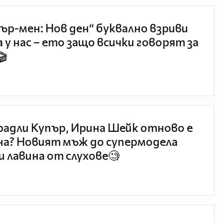
ър-мен: Нов ден“ буквално взриви
 у нас – ето защо всички говорят за
🎬
радли Купър, Ирина Шейк отново е
а? Новият мъж до супермодела
и лавина от слухове🧐