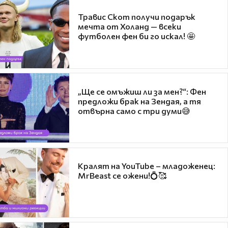
Травис Скот получи подарък
мечта от Холанд — всеки
футболен фен би го искал! 🤩
„Ще се омъжиш ли за мен?“: Фен
предложи брак на Зендая, а тя
отвърна само с три думи😅
Кралят на YouTube – младоженец:
MrBeast се ожени!💍🥰