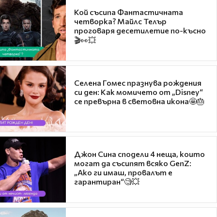
Кой съсипа Фантастичната
четворка? Майлс Телър
проговаря десетилетие по-късно
🎬👀💥
Селена Гомес празнува рождения
си ден: Как момичето от „Disney“
се превърна в световна икона🤩🎂
Джон Сина сподели 4 неща, които
могат да съсипят всяко GenZ:
„Ако ги имаш, провалът е
гарантиран“🧐💥