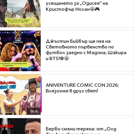
усещането за „Одисея“ на
Кристофър Нолан🤩🎮
Джъстин Бийбър ще пее на
Световното първенство по
футбол заедно с Мадона, Шакира
и BTS!⚽🤩
ANIVENTURE COMIC CON 2026:
Влязохме в друг свят!
08:16
Бербо смени терена: от „Олд