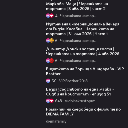
Маркова-Маца | Черешката на
тортата | 3 авг. 2026 | част 2
4
Черешката на тортата
18:07
Изтънчена интернационална вечеря
от Енджи Касабие | Черешката на
тортата | 31 юли 2026 | Част 1
6
Черешката на тортата
17:43
Димитър Донски посреща гости |
Черешката на тортата | 4 авг. 2026
6
Черешката на тортата
03:49
Визитката на Зорница Линдарева - VIP
Brother
50
VIP Brother 2018
45:56
Безразсъдството на една майка -
Съдби на кръстопът - епизод 51
648
sudbinakrustoput
00:31
Романтични следобеди с филмите по
DIEMA FAMILY
diemafamily
00:31