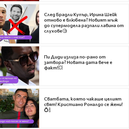
След Брадли Купър, Ирина Шейк
отново е влюбена? Новият мъж
до супермодела разпали лавина от
слухове🧐
Пи Диди излиза по-рано от
затвора? Новата дата вече е
факт!💥
Сватбата, която чакаше целият
свят! Кристиано Роналдо се жени!
💍🍾