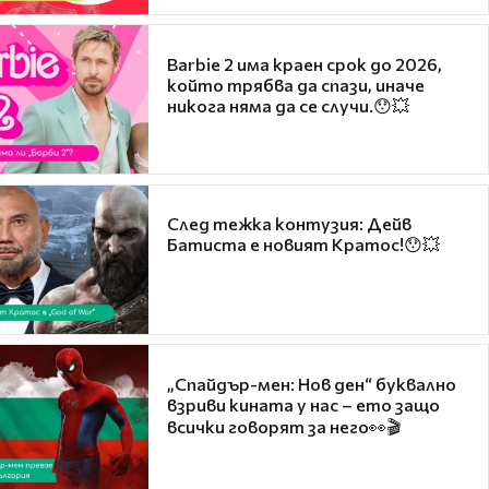
Barbie 2 има краен срок до 2026,
който трябва да спази, иначе
никога няма да се случи.😯💥
След тежка контузия: Дейв
Батиста е новият Кратос!😯💥
„Спайдър-мен: Нов ден“ буквално
взриви кината у нас – ето защо
всички говорят за него👀🎬