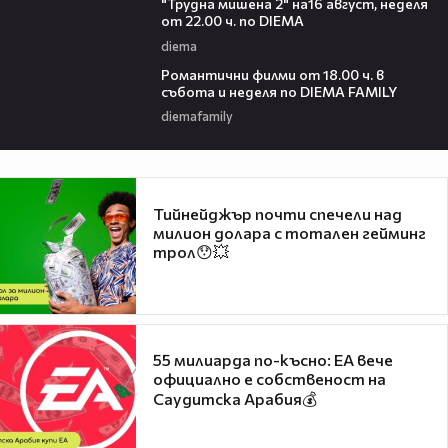
"Трудна мишена 2" на16 август, неделя
от 22.00 ч. по DIEMA
diema
00:36
Романтични филми от 18.00 ч. в
събота и неделя по DIEMA FAMILY
diemafamily
Тийнейджър почти спечели над
милион долара с тотален гейминг
трол😯💥
55 милиарда по-късно: EA вече
официално е собственост на
Саудитска Арабия💰