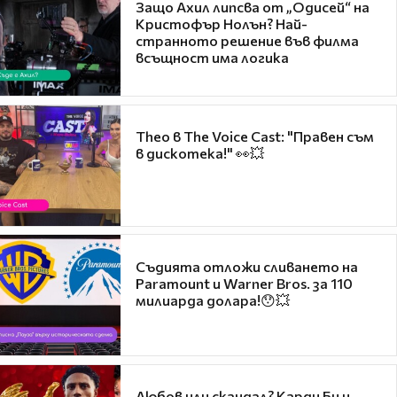
Защо Ахил липсва от „Одисей“ на
Кристофър Нолън? Най-
странното решение във филма
всъщност има логика
Theo в The Voice Cast: "Правен съм
в дискотека!" 👀💥
Съдията отложи сливането на
Paramount и Warner Bros. за 110
милиарда долара!😯💥
Любов или скандал? Карди Би и