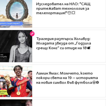
Изследовател на НЛО: "САЩ
притежават технология за
телепортация!"😯💥
Трагедия разтърси Холивуд:
Младата звезда от „Годзила
срещу Конг“ си отиде на 18🕊️
Ламин Ямал: Момчето, което
покори света на 19 — историята
на новия символ във футбола🤩⚽