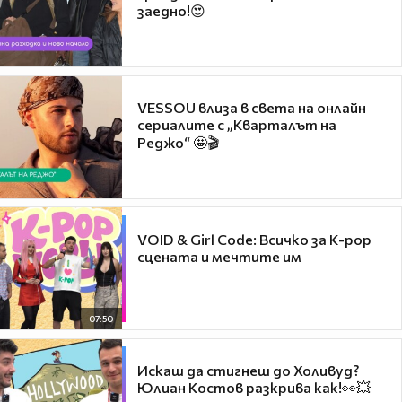
заедно!😍
VESSOU влиза в света на онлайн
сериалите с „Кварталът на
Реджо“ 🤩🎬
VOID & Girl Code: Всичко за K-pop
сцената и мечтите им
07:50
Искаш да стигнеш до Холивуд?
Юлиан Костов разкрива как!👀💥