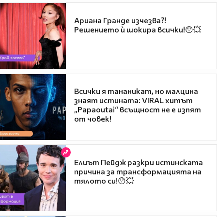
Ариана Гранде изчезва?!
Решението ѝ шокира всички!😯💥
Всички я тананикат, но малцина
знаят истината: VIRAL хитът
„Papaoutai“ всъщност не е изпят
от човек!
Елиът Пейдж разкри истинската
причина за трансформацията на
тялото си!😯💥