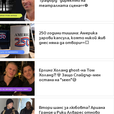
Трафорд“ директно на
театралната сцена👀⚽
250 години тишина: Америка
зарови капсула, която никой жив
днес няма да отвори👀💥
Ерлинг Холанд ghost-на Том
Холанд?! 💀 Защо Спайдър-мен
остана на "seen"😅
Втори шанс за любовта? Ариана
Гранде и Рики Алварес отново