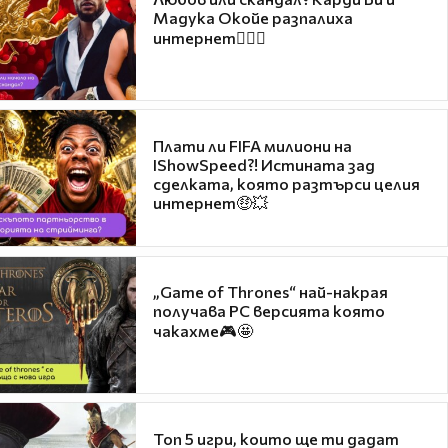
Мадука Окойе разпалиха
интернет❤️‍🔥🔥
Плати ли FIFA милиони на
IShowSpeed?! Истината зад
сделката, която разтърси целия
интернет🤑💥
„Game of Thrones“ най-накрая
получава PC версията която
чакахме🎮🤩
Топ 5 игри, които ще ти дадат