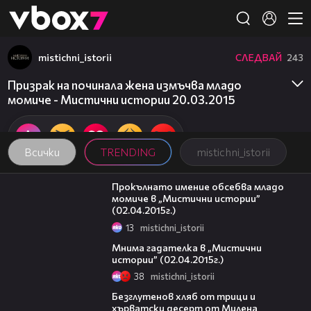
Member of
👾
mistichni_istorii
СЛЕДВАЙ
243
Призрак на починала жена измъчва младо
момиче - Мистични истории 20.03.2015
Всички
TRENDING
mistichni_istorii
21:28
Прокълнато имение обсебва младо
момиче в „Мистични истории”
(02.04.2015г.)
13
mistichni_istorii
22:04
Мнима гадателка в „Мистични
истории” (02.04.2015г.)
38
mistichni_istorii
15:35
Безглутенов хляб от трици и
хърватски десерт от Милена