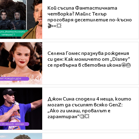
Кой съсипа Фантастичната
четворка? Майлс Телър
проговаря десетилетие по-късно
🎬👀💥
Селена Гомес празнува рождения
си ден: Как момичето от „Disney“
се превърна в световна икона🤩🎂
Джон Сина сподели 4 неща, които
могат да съсипят всяко GenZ:
„Ако ги имаш, провалът е
гарантиран“🧐💥