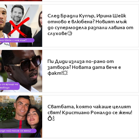
След Брадли Купър, Ирина Шейк
отново е влюбена? Новият мъж
до супермодела разпали лавина от
слухове🧐
Пи Диди излиза по-рано от
затвора? Новата дата вече е
факт!💥
Сватбата, която чакаше целият
свят! Кристиано Роналдо се жени!
💍🍾