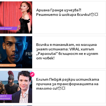
Ариана Гранде изчезва?!
Решението ѝ шокира всички!😯💥
Всички я тананикат, но малцина
знаят истината: VIRAL хитът
„Papaoutai“ всъщност не е изпят
от човек!
Елиът Пейдж разкри истинската
причина за трансформацията на
тялото си!😯💥