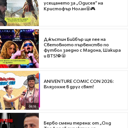
усещането за „Одисея“ на
Кристофър Нолан🤩🎮
Джъстин Бийбър ще пее на
Световното първенство по
футбол заедно с Мадона, Шакира
и BTS!⚽🤩
ANIVENTURE COMIC CON 2026:
Влязохме в друг свят!
08:16
Бербо смени терена: от „Олд