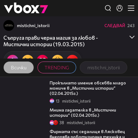
Member of
👾
mistichni_istorii
СЛЕДВАЙ
243
Съпруга прави черна магия за любов -
Мистични истории (19.03.2015)
Всички
TRENDING
mistichni_istorii
21:28
Прокълнато имение обсебва младо
момиче в „Мистични истории”
(02.04.2015г.)
13
mistichni_istorii
22:04
Мнима гадателка в „Мистични
истории” (02.04.2015г.)
38
mistichni_istorii
00:06
Фирмата със седалище в Лясковец
внедрява роботизирана техника и