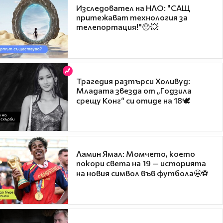
Изследовател на НЛО: "САЩ
притежават технология за
телепортация!"😯💥
Трагедия разтърси Холивуд:
Младата звезда от „Годзила
срещу Конг“ си отиде на 18🕊️
Ламин Ямал: Момчето, което
покори света на 19 — историята
на новия символ във футбола🤩⚽