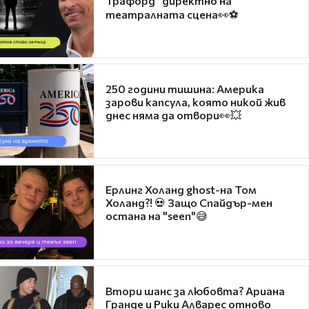
Трафорд“ директно на
театралната сцена👀⚽
250 години тишина: Америка
зарови капсула, която никой жив
днес няма да отвори👀💥
Ерлинг Холанд ghost-на Том
Холанд?! 💀 Защо Спайдър-мен
остана на "seen"😅
Втори шанс за любовта? Ариана
Гранде и Рики Алварес отново