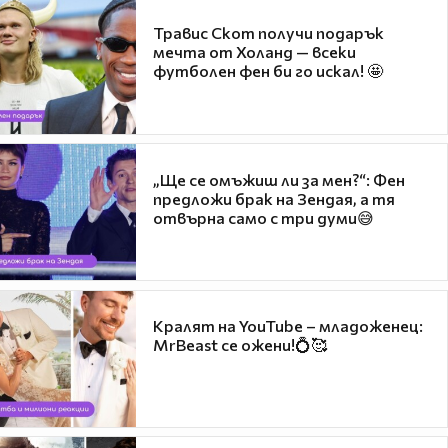
Травис Скот получи подарък
мечта от Холанд — всеки
футболен фен би го искал! 🤩
„Ще се омъжиш ли за мен?“: Фен
предложи брак на Зендая, а тя
отвърна само с три думи😅
Кралят на YouTube – младоженец:
MrBeast се ожени!💍🥰