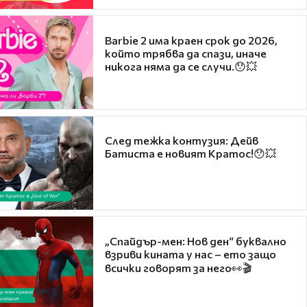
Barbie 2 има краен срок до 2026,
който трябва да спази, иначе
никога няма да се случи.😯💥
След тежка контузия: Дейв
Батиста е новият Кратос!😯💥
„Спайдър-мен: Нов ден“ буквално
взриви кината у нас – ето защо
всички говорят за него👀🎬