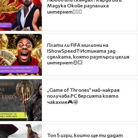
Мадука Окойе разпалиха
интернет❤️‍🔥🔥
Плати ли FIFA милиони на
IShowSpeed?! Истината зад
сделката, която разтърси целия
интернет🤑💥
„Game of Thrones“ най-накрая
получава PC версията която
чакахме🎮🤩
Топ 5 игри, които ще ти дадат