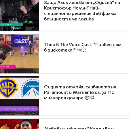
Защо Ахил липсва от „Одисей“ на
Кристофър Нолън? Най-
странното решение във филма
всъщност има логика
Theo в The Voice Cast: "Правен съм
в дискотека!" 👀💥
Съдията отложи сливането на
Paramount и Warner Bros. за 110
милиарда долара!😯💥
Любов или скандал? Карди Би и