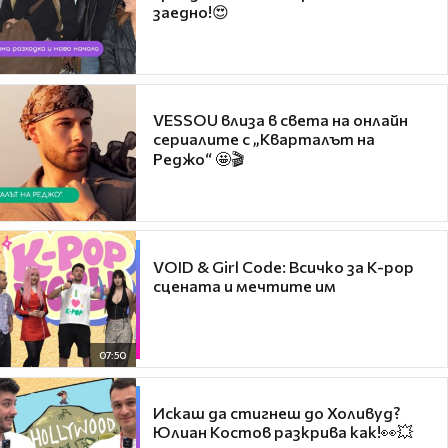
заедно!😍
VESSOU влиза в света на онлайн
сериалите с „Кварталът на
Реджо“ 🤩🎬
VOID & Girl Code: Всичко за K-pop
сцената и мечтите им
07:50
Искаш да стигнеш до Холивуд?
Юлиан Костов разкрива как!👀💥