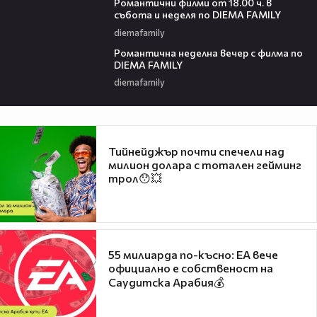
Романтични филми от 18.00 ч. в
събота и неделя по DIEMA FAMILY
diemafamily
00:21
Романтичнa неделна вечер с филма по
DIEMA FAMILY
diemafamily
Тийнейджър почти спечели над
милион долара с тотален гейминг
трол😯💥
55 милиарда по-късно: EA вече
официално е собственост на
Саудитска Арабия💰