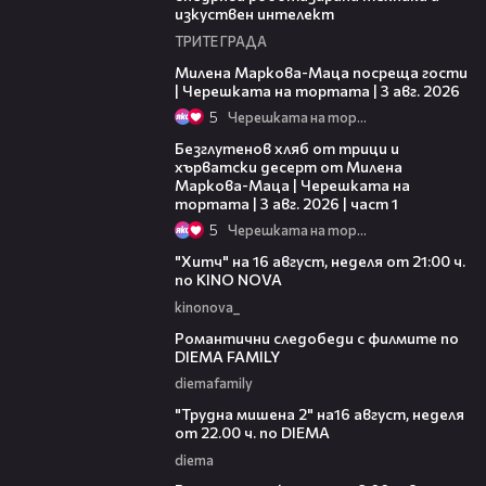
изкуствен интелект
ТРИТЕ ГРАДА
20:17
Милена Маркова-Маца посреща гости
| Черешката на тортата | 3 авг. 2026
5
Черешката на тортата
16:02
Безглутенов хляб от трици и
хърватски десерт от Милена
Маркова-Маца | Черешката на
тортата | 3 авг. 2026 | част 1
5
Черешката на тортата
00:30
"Хитч" на 16 август, неделя от 21:00 ч.
по KINO NOVA
kinonova_
00:31
Романтични следобеди с филмите по
DIEMA FAMILY
diemafamily
00:31
"Трудна мишена 2" на16 август, неделя
от 22.00 ч. по DIEMA
diema
00:36