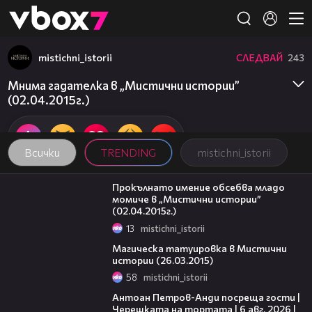
Member of
👾
mistichni_istorii
СЛЕДВАЙ
243
Мнима гадателка в „Мистични истории”
(02.04.2015г.)
Всички
TRENDING
mistichni_istorii
21:28
Прокълнато имение обсебва младо
момиче в „Мистични истории”
(02.04.2015г.)
13
mistichni_istorii
20:12
Магическа татуировка в Мистични
истории (26.03.2015)
58
mistichni_istorii
19:09
Антоан Петров-Анди посреща гости |
Черешката на тортата | 6 авг. 2026 |