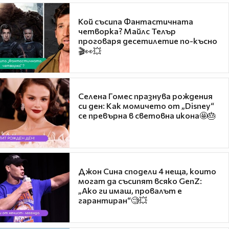
Кой съсипа Фантастичната
четворка? Майлс Телър
проговаря десетилетие по-късно
🎬👀💥
Селена Гомес празнува рождения
си ден: Как момичето от „Disney“
се превърна в световна икона🤩🎂
Джон Сина сподели 4 неща, които
могат да съсипят всяко GenZ:
„Ако ги имаш, провалът е
гарантиран“🧐💥