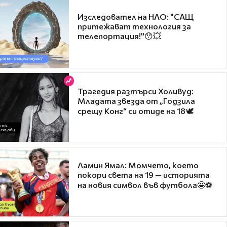
Изследовател на НЛО: "САЩ
притежават технология за
телепортация!"😯💥
Трагедия разтърси Холивуд:
Младата звезда от „Годзила
срещу Конг“ си отиде на 18🕊️
Ламин Ямал: Момчето, което
покори света на 19 — историята
на новия символ във футбола🤩⚽