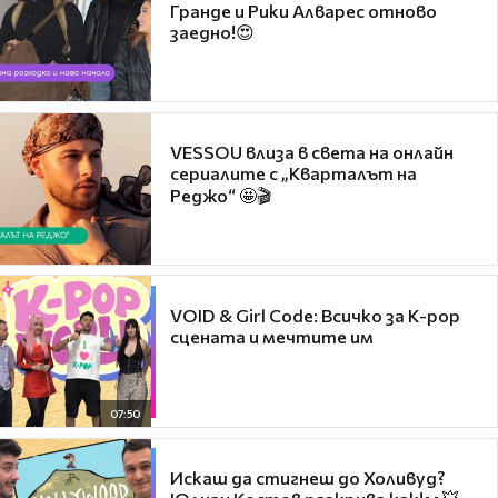
Гранде и Рики Алварес отново
заедно!😍
VESSOU влиза в света на онлайн
сериалите с „Кварталът на
Реджо“ 🤩🎬
VOID & Girl Code: Всичко за K-pop
сцената и мечтите им
07:50
Искаш да стигнеш до Холивуд?