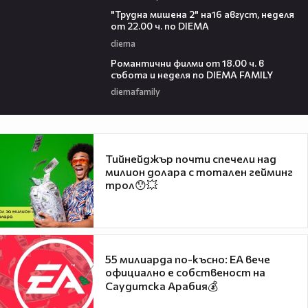
00:31
"Трудна мишена 2" на16 август, неделя
от 22.00 ч. по DIEMA
diema
00:36
Романтични филми от 18.00 ч. в
събота и неделя по DIEMA FAMILY
diemafamily
Тийнейджър почти спечели над
милион долара с тотален гейминг
трол😯💥
55 милиарда по-късно: EA вече
официално е собственост на
Саудитска Арабия💰