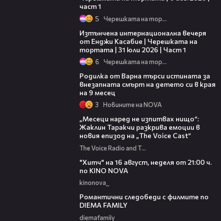
част 1
5
Черешката на тортата
18:07
Изтънчена интернационална вечеря
от Енджи Касабие | Черешката на
тортата | 31 юли 2026 | Част 1
6
Черешката на тортата
03:09
Родилка от Варна търси истината за
внезапната смърт на детето си в края
на 9 месец
3
Новините на NOVA
01:13:23
„Месеци наред не изпитвах нищо“:
Жаклин Таракчи разкрива емоции в
новия епизод на „The Voice Cast“
The Voice Radio and TV Bulgaria
00:30
"Хитч" на 16 август, неделя от 21:00 ч.
по KINO NOVA
kinonova_
00:31
Романтични следобеди с филмите по
DIEMA FAMILY
diemafamily