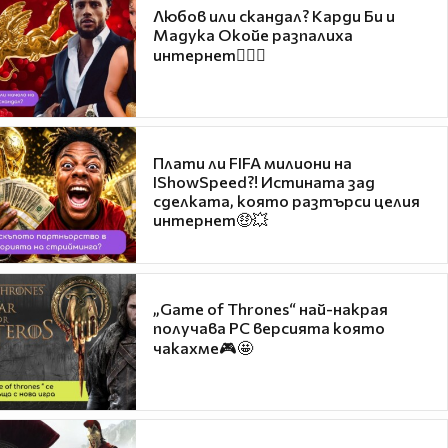
Любов или скандал? Карди Би и
Мадука Окойе разпалиха
интернет❤️‍🔥🔥
Плати ли FIFA милиони на
IShowSpeed?! Истината зад
сделката, която разтърси целия
интернет🤑💥
„Game of Thrones“ най-накрая
получава PC версията която
чакахме🎮🤩