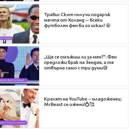
Травис Скот получи подарък
мечта от Холанд — всеки
футболен фен би го искал! 🤩
„Ще се омъжиш ли за мен?“: Фен
предложи брак на Зендая, а тя
отвърна само с три думи😅
Кралят на YouTube – младоженец:
MrBeast се ожени!💍🥰