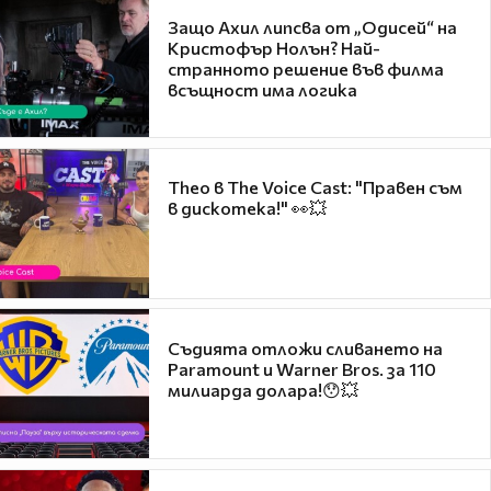
Защо Ахил липсва от „Одисей“ на
Кристофър Нолън? Най-
странното решение във филма
всъщност има логика
Theo в The Voice Cast: "Правен съм
в дискотека!" 👀💥
Съдията отложи сливането на
Paramount и Warner Bros. за 110
милиарда долара!😯💥