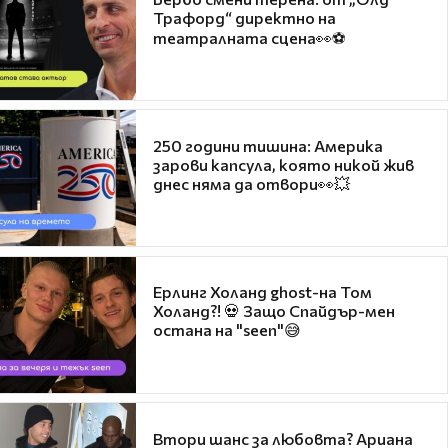
Трафорд“ директно на
театралната сцена👀⚽
250 години тишина: Америка
зарови капсула, която никой жив
днес няма да отвори👀💥
Ерлинг Холанд ghost-на Том
Холанд?! 💀 Защо Спайдър-мен
остана на "seen"😅
Втори шанс за любовта? Ариана