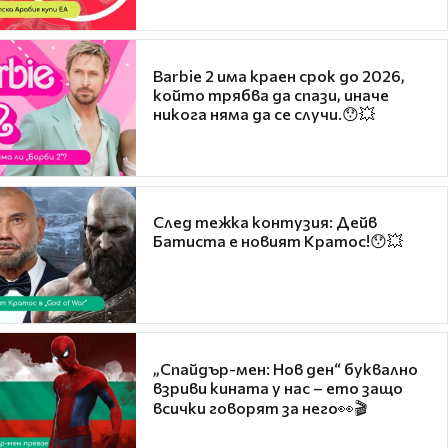
Barbie 2 има краен срок до 2026,
който трябва да спази, иначе
никога няма да се случи.😯💥
След тежка контузия: Дейв
Батиста е новият Кратос!😯💥
„Спайдър-мен: Нов ден“ буквално
взриви кината у нас – ето защо
всички говорят за него👀🎬