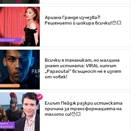
Ариана Гранде изчезва?!
Решението ѝ шокира всички!😯💥
Всички я тананикат, но малцина
знаят истината: VIRAL хитът
„Papaoutai“ всъщност не е изпят
от човек!
Елиът Пейдж разкри истинската
причина за трансформацията на
тялото си!😯💥