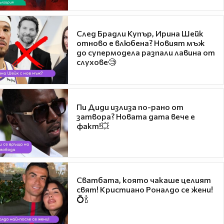
След Брадли Купър, Ирина Шейк
отново е влюбена? Новият мъж
до супермодела разпали лавина от
слухове🧐
Пи Диди излиза по-рано от
затвора? Новата дата вече е
факт!💥
Сватбата, която чакаше целият
свят! Кристиано Роналдо се жени!
💍🍾