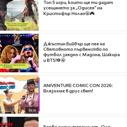
Топ 5 игри, които ще ти дадат
усещането за „Одисея“ на
Кристофър Нолан🤩🎮
Джъстин Бийбър ще пее на
Световното първенство по
футбол заедно с Мадона, Шакира
и BTS!⚽🤩
ANIVENTURE COMIC CON 2026:
Влязохме в друг свят!
08:16
Бербо смени терена: от „Олд