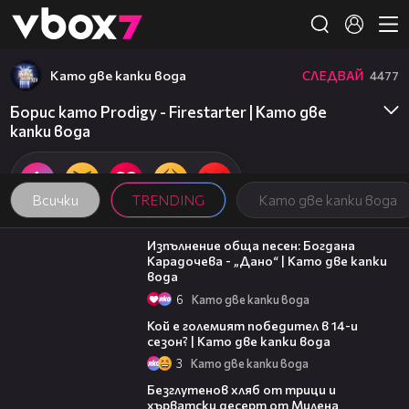
Member of
👾
Като две капки вода
СЛЕДВАЙ
4477
Борис като Prodigy - Firestarter | Като две
капки вода
Всички
TRENDING
Като две капки вода
02:36
Изпълнение обща песен: Богдана
Карадочева - „Дано“ | Като две капки
вода
6
Като две капки вода
11:38
Кой е големият победител в 14-и
сезон? | Като две капки вода
3
Като две капки вода
16:02
Безглутенов хляб от трици и
хърватски десерт от Милена