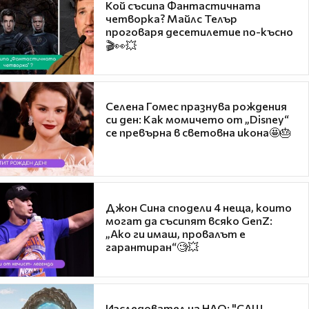
Кой съсипа Фантастичната
четворка? Майлс Телър
проговаря десетилетие по-късно
🎬👀💥
Селена Гомес празнува рождения
си ден: Как момичето от „Disney“
се превърна в световна икона🤩🎂
Джон Сина сподели 4 неща, които
могат да съсипят всяко GenZ:
„Ако ги имаш, провалът е
гарантиран“🧐💥
Изследовател на НЛО: "САЩ