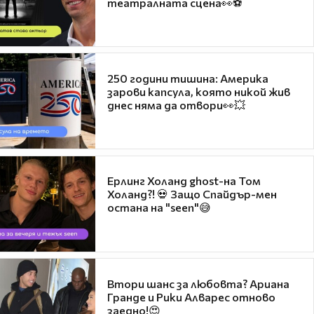
театралната сцена👀⚽
250 години тишина: Америка
зарови капсула, която никой жив
днес няма да отвори👀💥
Ерлинг Холанд ghost-на Том
Холанд?! 💀 Защо Спайдър-мен
остана на "seen"😅
Втори шанс за любовта? Ариана
Гранде и Рики Алварес отново
заедно!😍