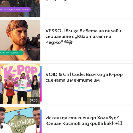
VESSOU влиза в света на онлайн
сериалите с „Кварталът на
Реджо“ 🤩🎬
VOID & Girl Code: Всичко за K-pop
сцената и мечтите им
07:50
Искаш да стигнеш до Холивуд?
Юлиан Костов разкрива как!👀💥