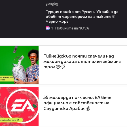
gongbg
03:02
Турция поиска от Русия и Украйна да
обявят мораториум на атаките в
Черно море
1
Новините на NOVA
Тийнейджър почти спечели над
милион долара с тотален гейминг
трол😯💥
55 милиарда по-късно: EA вече
официално е собственост на
Саудитска Арабия💰