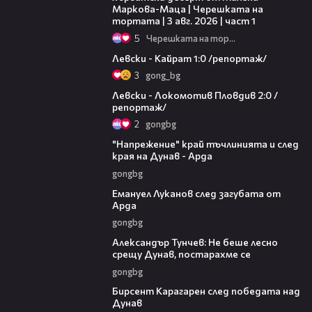
Маркова-Маца | Черешката на
тортата | 3 авг. 2026 | част 1
5
Черешката на тортата
05:57
Левски - Кайрат 1:0 /репортаж/
3
gong_bg
06:10
Левски - Локомотив Пловдив 2:0 /
репортаж/
2
gongbg
00:37
"Напрежение" край тъчлинията и след
края на Дунав - Арда
gongbg
03:53
Емануел Луканов след загубата от
Арда
gongbg
02:50
Александър Тунчев: Не беше лесно
срещу Дунав, постарахме се
gongbg
02:39
Бирсент Карагарен след победата над
Дунав