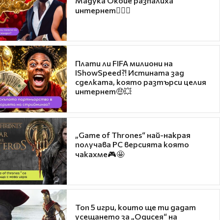
Мадука Окойе разпалиха
интернет❤️‍🔥🔥
Плати ли FIFA милиони на
IShowSpeed?! Истината зад
сделката, която разтърси целия
интернет🤑💥
„Game of Thrones“ най-накрая
получава PC версията която
чакахме🎮🤩
Топ 5 игри, които ще ти дадат
усещането за „Одисея“ на