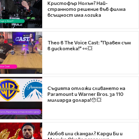
Кристофър Нолън? Най-
странното решение във филма
всъщност има логика
Theo в The Voice Cast: "Правен съм
в дискотека!" 👀💥
Съдията отложи сливането на
Paramount и Warner Bros. за 110
милиарда долара!😯💥
Любов или скандал? Карди Би и