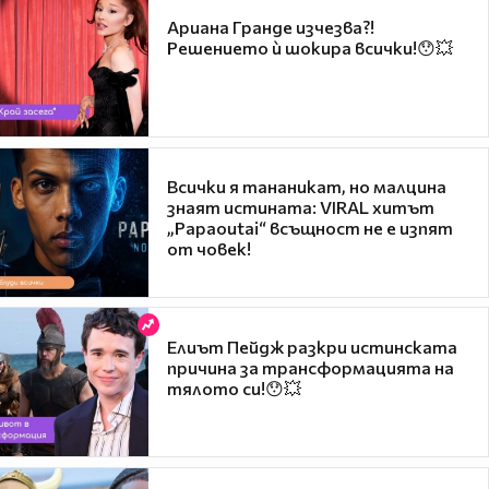
Ариана Гранде изчезва?!
Решението ѝ шокира всички!😯💥
Всички я тананикат, но малцина
знаят истината: VIRAL хитът
„Papaoutai“ всъщност не е изпят
от човек!
Елиът Пейдж разкри истинската
причина за трансформацията на
тялото си!😯💥