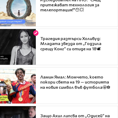
притежават технология за
телепортация!"😯💥
Трагедия разтърси Холивуд:
Младата звезда от „Годзила
срещу Конг“ си отиде на 18🕊️
Ламин Ямал: Момчето, което
покори света на 19 — историята
на новия символ във футбола🤩⚽
Защо Ахил липсва от „Одисей“ на