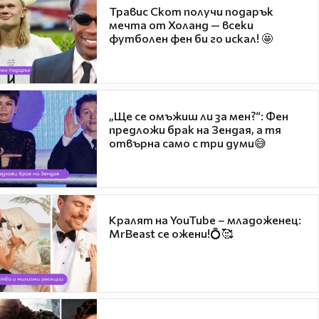
Травис Скот получи подарък
мечта от Холанд — всеки
футболен фен би го искал! 🤩
„Ще се омъжиш ли за мен?“: Фен
предложи брак на Зендая, а тя
отвърна само с три думи😅
Кралят на YouTube – младоженец:
MrBeast се ожени!💍🥰