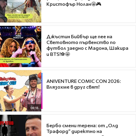
Кристофър Нолан🤩🎮
Джъстин Бийбър ще пее на
Световното първенство по
футбол заедно с Мадона, Шакира
и BTS!⚽🤩
ANIVENTURE COMIC CON 2026:
Влязохме в друг свят!
08:16
Бербо смени терена: от „Олд
Трафорд“ директно на