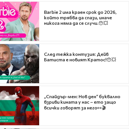
Barbie 2 има краен срок до 2026,
който трябва да спази, иначе
никога няма да се случи.😯💥
След тежка контузия: Дейв
Батиста е новият Кратос!😯💥
„Спайдър-мен: Нов ден“ буквално
взриви кината у нас – ето защо
всички говорят за него👀🎬