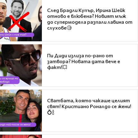
След Брадли Купър, Ирина Шейк
отново е влюбена? Новият мъж
до супермодела разпали лавина от
слухове🧐
Пи Диди излиза по-рано от
затвора? Новата дата вече е
факт!💥
Сватбата, която чакаше целият
свят! Кристиано Роналдо се жени!
💍🍾