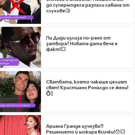
до супермодела разпали лавина от
слухове🧐
Пи Диди излиза по-рано от
затвора? Новата дата вече е
факт!💥
Сватбата, която чакаше целият
свят! Кристиано Роналдо се жени!
💍🍾
Ариана Гранде изчезва?!
Решението ѝ шокира всички!😯💥