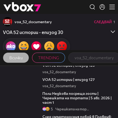
Member of
👾
voa_52_documentary
СЛЕДВАЙ
1
VOA 52 истории - епизод 30
Всички
TRENDING
voa_52_documentary
21:59
VOA 52 истории | епизод 128
voa_52_documentary
09:57
VOA 52 истории | епизод 127
voa_52_documentary
19:25
Поли Недкова посреща гости |
Черешката на тортата | 5 авг. 2026 |
част 1
5
Черешката на тортата
09:32
След смъртоносния побой в Пловдив: