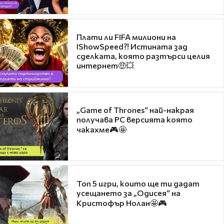
Плати ли FIFA милиони на
IShowSpeed?! Истината зад
сделката, която разтърси целия
интернет🤑💥
„Game of Thrones“ най-накрая
получава PC версията която
чакахме🎮🤩
Топ 5 игри, които ще ти дадат
усещането за „Одисея“ на
Кристофър Нолан🤩🎮