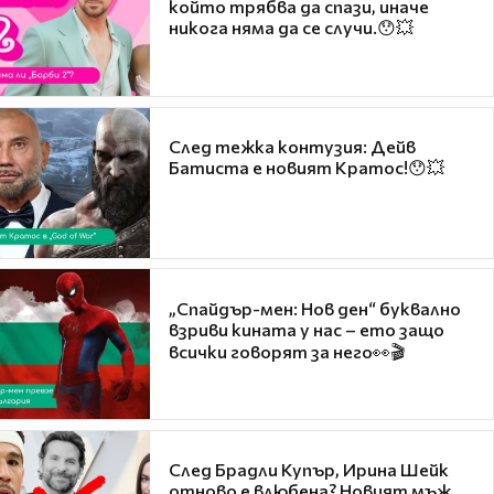
който трябва да спази, иначе
никога няма да се случи.😯💥
След тежка контузия: Дейв
Батиста е новият Кратос!😯💥
„Спайдър-мен: Нов ден“ буквално
взриви кината у нас – ето защо
всички говорят за него👀🎬
След Брадли Купър, Ирина Шейк
отново е влюбена? Новият мъж