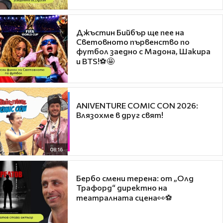
Джъстин Бийбър ще пее на
Световното първенство по
футбол заедно с Мадона, Шакира
и BTS!⚽🤩
ANIVENTURE COMIC CON 2026:
Влязохме в друг свят!
08:16
Бербо смени терена: от „Олд
Трафорд“ директно на
театралната сцена👀⚽