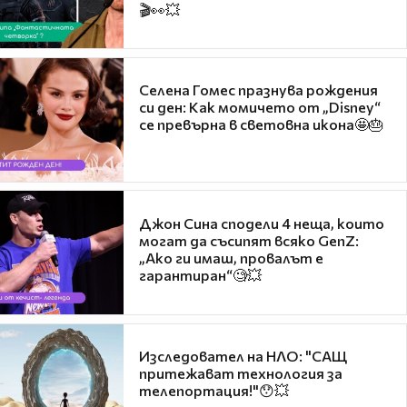
🎬👀💥
Селена Гомес празнува рождения
си ден: Как момичето от „Disney“
се превърна в световна икона🤩🎂
Джон Сина сподели 4 неща, които
могат да съсипят всяко GenZ:
„Ако ги имаш, провалът е
гарантиран“🧐💥
Изследовател на НЛО: "САЩ
притежават технология за
телепортация!"😯💥