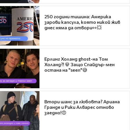
250 години тишина: Америка
зарови капсула, която никой жив
днес няма да отвори👀💥
Ерлинг Холанд ghost-на Том
Холанд?! 💀 Защо Спайдър-мен
остана на "seen"😅
Втори шанс за любовта? Ариана
Гранде и Рики Алварес отново
заедно!😍