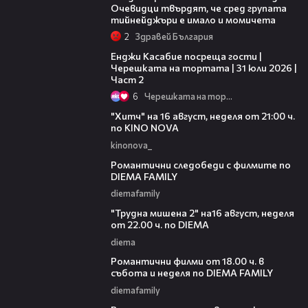
Очевидци твърдят, че сред групата
тийнейджъри е имало и момичета
2
Здравей България
16:45
Енджи Касабие посреща гости |
Черешката на тортата | 31 юли 2026 |
Част 2
6
Черешката на тортата
00:30
"Хитч" на 16 август, неделя от 21:00 ч.
по KINO NOVA
kinonova_
00:31
Романтични следобеди с филмите по
DIEMA FAMILY
diemafamily
00:31
"Трудна мишена 2" на16 август, неделя
от 22.00 ч. по DIEMA
diema
00:36
Романтични филми от 18.00 ч. в
събота и неделя по DIEMA FAMILY
diemafamily
00:21