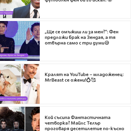
„Ще се омъжиш ли за мен?“: Фен
предложи брак на Зендая, а тя
отвърна само с три думи😅
Кралят на YouTube – младоженец:
MrBeast се ожени!💍🥰
Кой съсипа Фантастичната
четворка? Майлс Телър
проговаря десетилетие по-късно