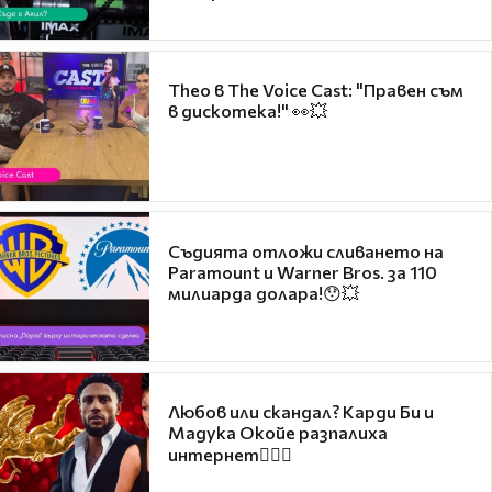
Theo в The Voice Cast: "Правен съм
в дискотека!" 👀💥
Съдията отложи сливането на
Paramount и Warner Bros. за 110
милиарда долара!😯💥
Любов или скандал? Карди Би и
Мадука Окойе разпалиха
интернет❤️‍🔥🔥