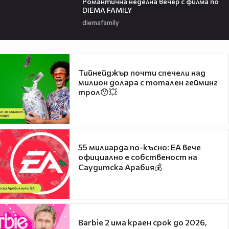
Романтичнa неделна вечер с филма по
DIEMA FAMILY
diemafamily
Тийнейджър почти спечели над
милион долара с тотален гейминг
трол😯💥
55 милиарда по-късно: EA вече
официално е собственост на
Саудитска Арабия💰
Barbie 2 има краен срок до 2026,