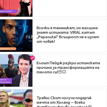
Всички я тананикат, но малцина
знаят истината: VIRAL хитът
„Papaoutai“ всъщност не е изпят
от човек!
Елиът Пейдж разкри истинската
причина за трансформацията на
тялото си!😯💥
Травис Скот получи подарък
мечта от Холанд — всеки
футболен фен би го искал! 🤩