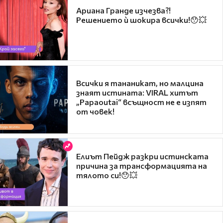
Ариана Гранде изчезва?!
Решението ѝ шокира всички!😯💥
Всички я тананикат, но малцина
знаят истината: VIRAL хитът
„Papaoutai“ всъщност не е изпят
от човек!
Елиът Пейдж разкри истинската
причина за трансформацията на
тялото си!😯💥