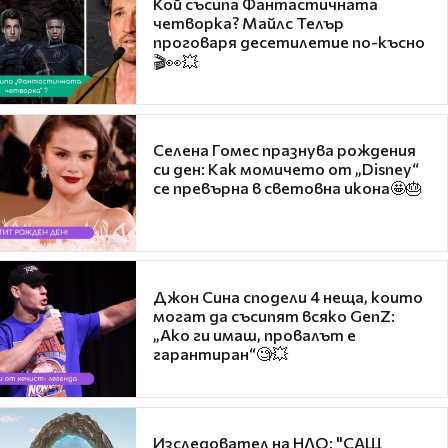
Кой съсипа Фантастичната
четворка? Майлс Телър
проговаря десетилетие по-късно
🎬👀💥
Селена Гомес празнува рождения
си ден: Как момичето от „Disney“
се превърна в световна икона🤩🎂
Джон Сина сподели 4 неща, които
могат да съсипят всяко GenZ:
„Ако ги имаш, провалът е
гарантиран“🧐💥
Изследовател на НЛО: "САЩ