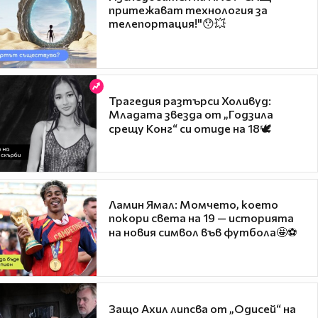
притежават технология за
телепортация!"😯💥
Трагедия разтърси Холивуд:
Младата звезда от „Годзила
срещу Конг“ си отиде на 18🕊️
Ламин Ямал: Момчето, което
покори света на 19 — историята
на новия символ във футбола🤩⚽
Защо Ахил липсва от „Одисей“ на