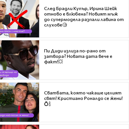
След Брадли Купър, Ирина Шейк
отново е влюбена? Новият мъж
до супермодела разпали лавина от
слухове🧐
Пи Диди излиза по-рано от
затвора? Новата дата вече е
факт!💥
Сватбата, която чакаше целият
свят! Кристиано Роналдо се жени!
💍🍾