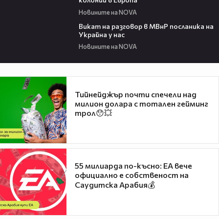
Новините на NOVA
00:30
Викат на разговор в МВнР посланика на
Украйна у нас
Новините на NOVA
Тийнейджър почти спечели над
милион долара с тотален гейминг
трол😯💥
55 милиарда по-късно: EA вече
официално е собственост на
Саудитска Арабия💰