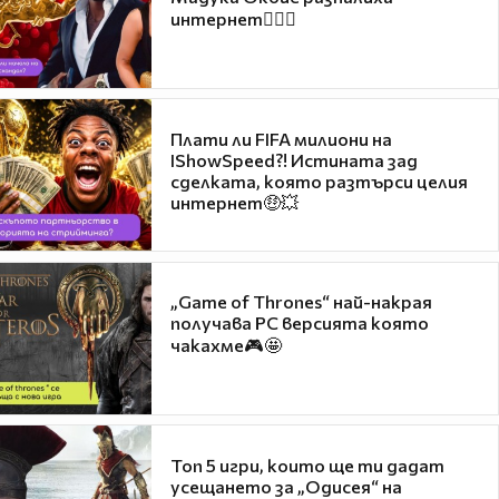
интернет❤️‍🔥🔥
Плати ли FIFA милиони на
IShowSpeed?! Истината зад
сделката, която разтърси целия
интернет🤑💥
„Game of Thrones“ най-накрая
получава PC версията която
чакахме🎮🤩
Топ 5 игри, които ще ти дадат
усещането за „Одисея“ на