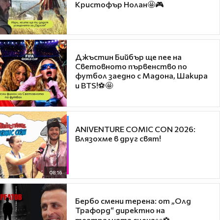
Кристофър Нолан🤩🎮
Джъстин Бийбър ще пее на
Световното първенство по
футбол заедно с Мадона, Шакира
и BTS!⚽🤩
ANIVENTURE COMIC CON 2026:
Влязохме в друг свят!
08:16
Бербо смени терена: от „Олд
Трафорд“ директно на
театралната сцена👀⚽