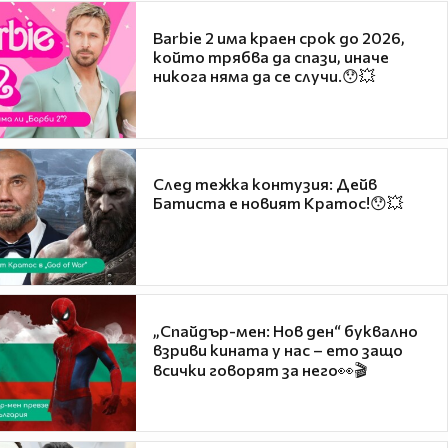
Barbie 2 има краен срок до 2026,
който трябва да спази, иначе
никога няма да се случи.😯💥
След тежка контузия: Дейв
Батиста е новият Кратос!😯💥
„Спайдър-мен: Нов ден“ буквално
взриви кината у нас – ето защо
всички говорят за него👀🎬