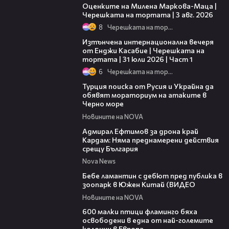
Оценките на Милена Маркова-Маца |
Черешката на тортата | 3 авг. 2026
8
Черешката на тортата
18:07
Изтънчена интернационална вечеря
от Енджи Касабие | Черешката на
тортата | 31 юли 2026 | Част 1
6
Черешката на тортата
03:02
Турция поиска от Русия и Украйна да
обявят мораториум на атаките в
Черно море
Новините на NOVA
01:48
Адмирал Ефтимов за дрона край
Кардам: Няма преднамерени действия
срещу България
Nova News
00:50
Бебе ламантин с дебют пред публика в
зоопарк в Южен Китай (ВИДЕО
Новините на NOVA
06:25
600 малки птици фламинго бяха
освободени в една от най-големите
колонии в Европа