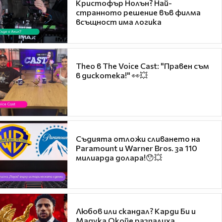
Кристофър Нолън? Най-
странното решение във филма
всъщност има логика
Theo в The Voice Cast: "Правен съм
в дискотека!" 👀💥
Съдията отложи сливането на
Paramount и Warner Bros. за 110
милиарда долара!😯💥
Любов или скандал? Карди Би и
Мадука Окойе разпалиха