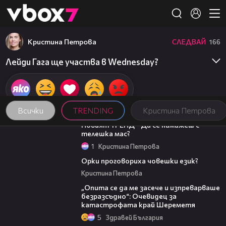
Member of
👾
Кристина Петрова
СЛЕДВАЙ
166
Лейди Гага ще участва в Wednesday?
Всички
TRENDING
Кристина Петрова
00:27
Новият ТРЕНД - Да се намажеш с
телешка мас?
1
Кристина Петрова
00:34
Орки проговориха човешки език?
Кристина Петрова
06:38
„Опита се да ме засече и изпреварваше
безразсъдно“: Очевидец за
катастрофата край Шереметя
5
Здравей България
14:06