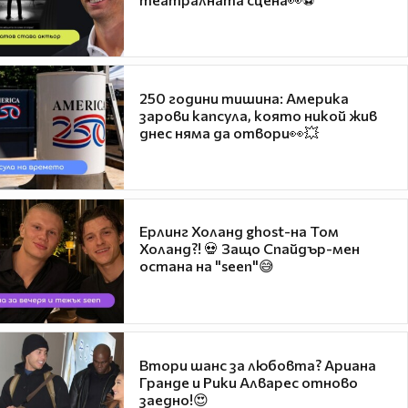
250 години тишина: Америка
зарови капсула, която никой жив
днес няма да отвори👀💥
Ерлинг Холанд ghost-на Том
Холанд?! 💀 Защо Спайдър-мен
остана на "seen"😅
Втори шанс за любовта? Ариана
Гранде и Рики Алварес отново
заедно!😍