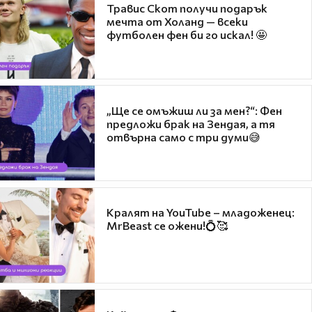
Травис Скот получи подарък
мечта от Холанд — всеки
футболен фен би го искал! 🤩
„Ще се омъжиш ли за мен?“: Фен
предложи брак на Зендая, а тя
отвърна само с три думи😅
Кралят на YouTube – младоженец:
MrBeast се ожени!💍🥰