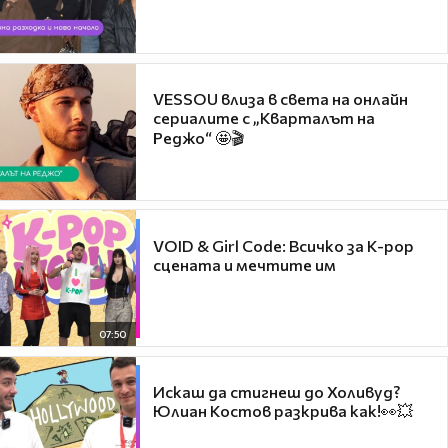
VESSOU влиза в света на онлайн
сериалите с „Кварталът на
Реджо“ 🤩🎬
VOID & Girl Code: Всичко за K-pop
сцената и мечтите им
07:50
Искаш да стигнеш до Холивуд?
Юлиан Костов разкрива как!👀💥