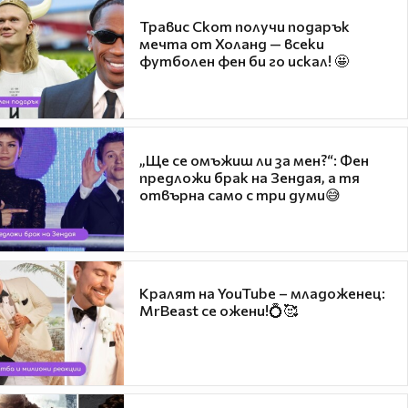
Травис Скот получи подарък
мечта от Холанд — всеки
футболен фен би го искал! 🤩
„Ще се омъжиш ли за мен?“: Фен
предложи брак на Зендая, а тя
отвърна само с три думи😅
Кралят на YouTube – младоженец:
MrBeast се ожени!💍🥰