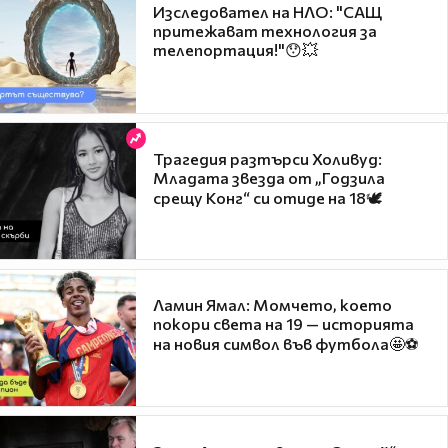
Изследовател на НЛО: "САЩ
притежават технология за
телепортация!"😯💥
Трагедия разтърси Холивуд:
Младата звезда от „Годзила
срещу Конг“ си отиде на 18🕊️
Ламин Ямал: Момчето, което
покори света на 19 — историята
на новия символ във футбола🤩⚽