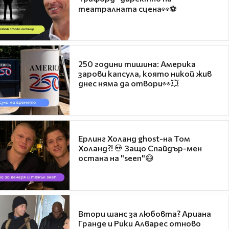
театралната сцена👀⚽
250 години тишина: Америка
зарови капсула, която никой жив
днес няма да отвори👀💥
Ерлинг Холанд ghost-на Том
Холанд?! 💀 Защо Спайдър-мен
остана на "seen"😅
Втори шанс за любовта? Ариана
Гранде и Рики Алварес отново