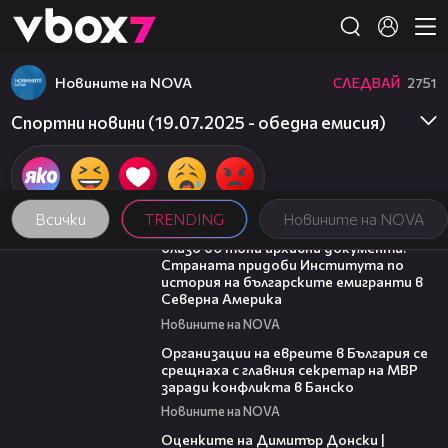
Member of
👾
Новините на NOVA
СЛЕДВАЙ
2751
Спортни новини (19.07.2025 - обедна емисия)
Всички
TRENDING
Новините на NOVA
02:59
близо 60 тона архивни документи:
Страната придоби Института по
история на българските емигранти в
Северна Америка
Новините на NOVA
02:27
Организации на евреите в България се
срещнаха с главния секретар на МВР
заради конфликта в Банско
Новините на NOVA
16:45
Оценките на Димитър Донски |