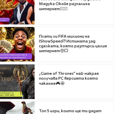
Мадука Окойе разпалиха
интернет❤️‍🔥🔥
Плати ли FIFA милиони на
IShowSpeed?! Истината зад
сделката, която разтърси целия
интернет🤑💥
„Game of Thrones“ най-накрая
получава PC версията която
чакахме🎮🤩
Топ 5 игри, които ще ти дадат