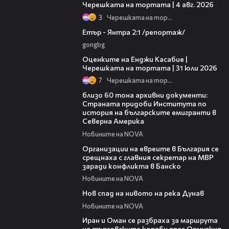
Черешката на тортата | 4 авг. 2026
3
Черешката на тортата
06:23
Етър - Янтра 2:1 /репортаж/
gongbg
09:25
Оценките на Енджи Касабие |
Черешката на тортата | 31 юли 2026
7
Черешката на тортата
02:59
близо 60 тона архивни документи:
Страната придоби Института по
история на българските емигранти в
Северна Америка
Новините на NOVA
02:27
Организации на евреите в България се
срещнаха с главния секретар на МВР
заради конфликта в Банско
Новините на NOVA
02:45
Нов спад на нивото на река Дунав
Новините на NOVA
00:43
Иран и Оман се разбраха за маршрута
на търговските кораби през Ормузкия