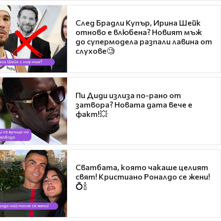
След Брадли Купър, Ирина Шейк
отново е влюбена? Новият мъж
до супермодела разпали лавина от
слухове🧐
Пи Диди излиза по-рано от
затвора? Новата дата вече е
факт!💥
Сватбата, която чакаше целият
свят! Кристиано Роналдо се жени!
💍🍾