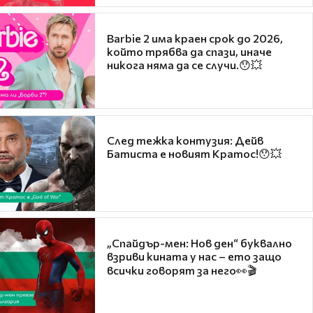
Barbie 2 има краен срок до 2026,
който трябва да спази, иначе
никога няма да се случи.😯💥
След тежка контузия: Дейв
Батиста е новият Кратос!😯💥
„Спайдър-мен: Нов ден“ буквално
взриви кината у нас – ето защо
всички говорят за него👀🎬