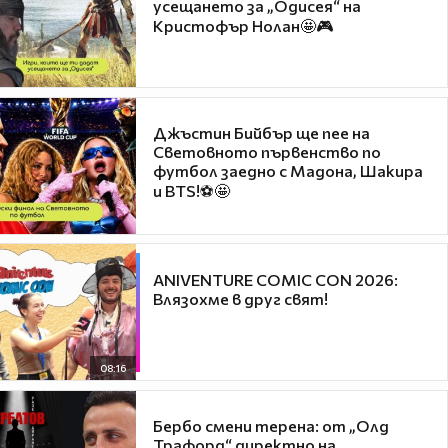
усещането за „Одисея“ на
Кристофър Нолан🤩🎮
Джъстин Бийбър ще пее на
Световното първенство по
футбол заедно с Мадона, Шакира
и BTS!⚽🤩
ANIVENTURE COMIC CON 2026:
Влязохме в друг свят!
08:16
Бербо смени терена: от „Олд
Трафорд“ директно на