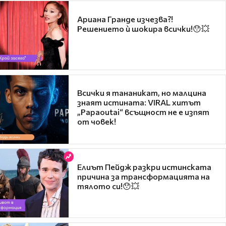
Ариана Гранде изчезва?!
Решението ѝ шокира всички!😯💥
Всички я тананикат, но малцина
знаят истината: VIRAL хитът
„Papaoutai“ всъщност не е изпят
от човек!
Елиът Пейдж разкри истинската
причина за трансформацията на
тялото си!😯💥