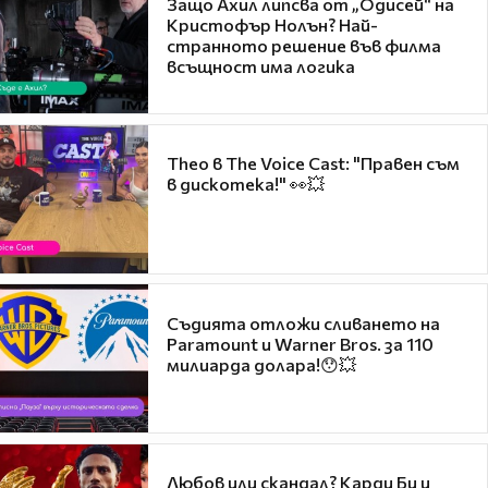
Защо Ахил липсва от „Одисей“ на
Кристофър Нолън? Най-
странното решение във филма
всъщност има логика
Theo в The Voice Cast: "Правен съм
в дискотека!" 👀💥
Съдията отложи сливането на
Paramount и Warner Bros. за 110
милиарда долара!😯💥
Любов или скандал? Карди Би и