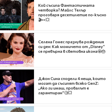
Кой съсипа Фантастичната
четворка? Майлс Телър
проговаря десетилетие по-късно
🎬👀💥
Селена Гомес празнува рождения
си ден: Как момичето от „Disney“
се превърна в световна икона🤩🎂
Джон Сина сподели 4 неща, които
могат да съсипят всяко GenZ:
„Ако ги имаш, провалът е
гарантиран“🧐💥