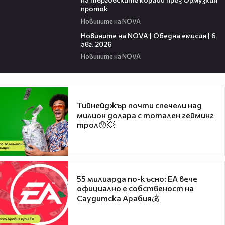
проток
Новините на NOVA
20:38
Новините на NOVA | Обедна емисия | 6
авг. 2026
Новините на NOVA
Тийнейджър почти спечели над
милион долара с тотален гейминг
трол😯💥
55 милиарда по-късно: EA вече
официално е собственост на
Саудитска Арабия💰