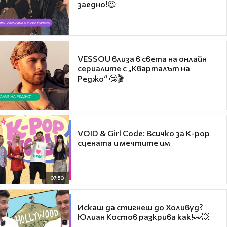
заедно!😍
VESSOU влиза в света на онлайн
сериалите с „Кварталът на
Реджо“ 🤩🎬
VOID & Girl Code: Всичко за K-pop
сцената и мечтите им
07:50
Искаш да стигнеш до Холивуд?
Юлиан Костов разкрива как!👀💥