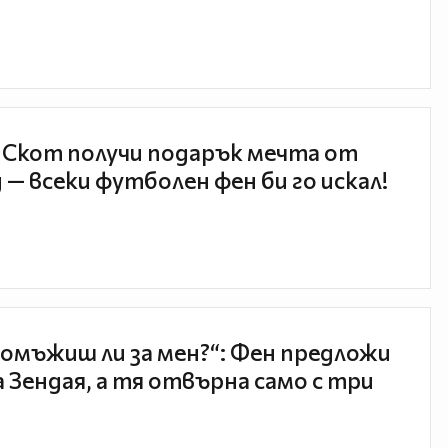
 Скот получи подарък мечта от
 — всеки футболен фен би го искал!
 омъжиш ли за мен?“: Фен предложи
а Зендая, а тя отвърна само с три
