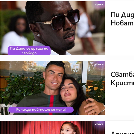
Пи Дид
Новата
Сватба
Кристи