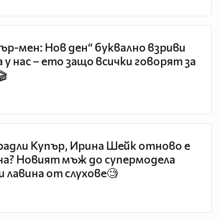
ър-мен: Нов ден“ буквално взриви
 у нас – ето защо всички говорят за
🎬
радли Купър, Ирина Шейк отново е
а? Новият мъж до супермодела
и лавина от слухове🧐