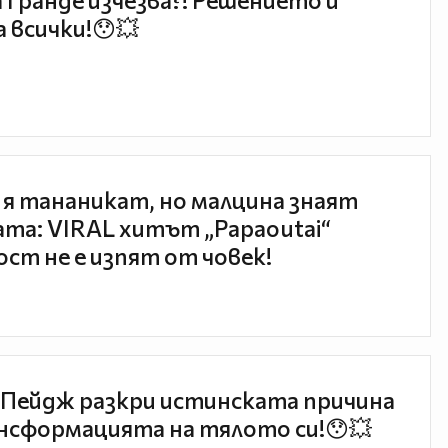
 Гранде изчезва?! Решението ѝ
 всички!😯💥
 я тананикат, но малцина знаят
та: VIRAL хитът „Papaoutai“
ст не е изпят от човек!
Пейдж разкри истинската причина
нсформацията на тялото си!😯💥