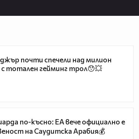
джър почти спечели над милион
 с тотален гейминг трол😯💥
иарда по-късно: EA вече официално е
еност на Саудитска Арабия💰