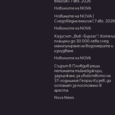
емисия | 7 авг. 2026
Новините на NOVA
14:49
Дамите са по-уязвими от
2592
Новините на NOVA |
промените в климата
Следобедна емисия | 7 авг. 2026
Новините на NOVA
02:21
Александра Жекова: Жените са
Казусът „ВиК-Бургас“: Хотели
2593
супергерои
плащали до 30 000 лева след
манипулиране на водомерите и
изнудване
Новините на NOVA
Безплатни общежития и
01:34
2594
удължаване на семестъра за
Съдът в Пловдив реши
студентите от Украйна
петимата тийнейджъри,
задържани за убийството на
37-годишния Георги Кузев, да
„Грийнпийс” срещу войната в
2595
останат за постоянно в
Украйна
ареста
Nova News
В "Социална мрежа" на 8 март ще
2596
видите