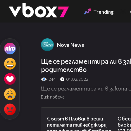
Member of
👾
Trending
Nova News
Ще се регламентира ли в з
родителство
244
01.02.2022
Ще се регламентира ли в закона
Виж повече
01:34
Съдът в Пловдив реши
Обед
петимата тийнейджъри,
блок
задържани за убийството
(07.0