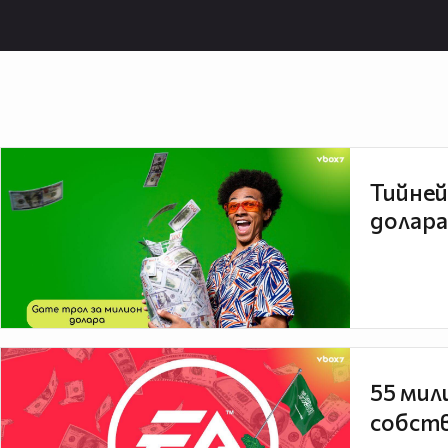
Тийней
долара
55 мил
собств