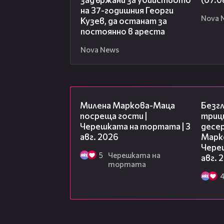
на 37-годишния Георги
Nova 
Кузев, да останат за
постоянно в ареста
Nova News
20:17
Милена Маркова-Маца
Безг
посреща гости |
триц
Черешката на тортата | 3
десе
авг. 2026
Марк
Чере
5
Черешката на
авг. 
тортата