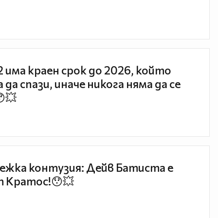
 2 има краен срок до 2026, който
 да спази, иначе никога няма да се
😯💥
ежка контузия: Дейв Батиста е
 Кратос!😯💥