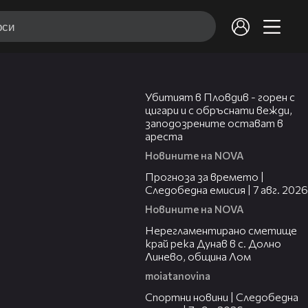
01:27
СОЦИАЛНА МРЕЖА
Убитият в Пловдив - горен с
Nova News
-
2688 /
3999
цигари и с обръснати вежди,
заподозрените остават в
ареста
В "Социална мрежа" на 9 март ще
2589
Новините на NOVA
видите
02:23
Прогноза за времето |
Следобедна емисия | 7 авг. 2026
Новините на NOVA
Споделеното родителство след
01:43
2590
развод се прилата все по-често
Нерегламентирано сметище
край река Дунав в с. Долно
Линево, община Лом
moiatanovina
"НБУ за Украйна": Студентският
05:35
2591
съвет организира събития за
Спортни новини | Следобедна
набиране на средства