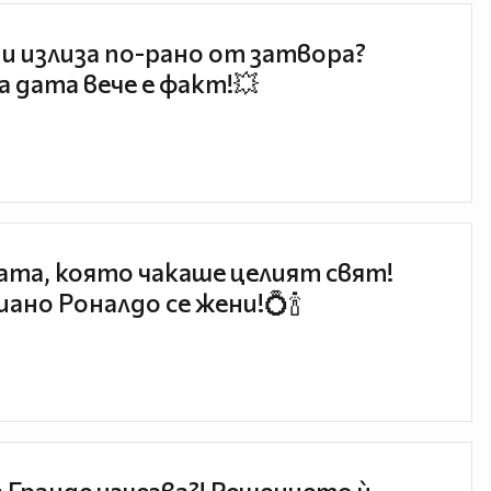
и излиза по-рано от затвора?
 дата вече е факт!💥
та, която чакаше целият свят!
ано Роналдо се жени!💍🍾