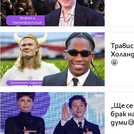
Травис
Холанд
🤩
„Ще се
брак н
думи