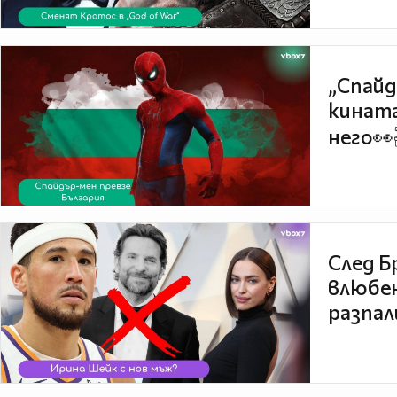
„Спайд
кината
него👀
След Б
влюбен
разпал