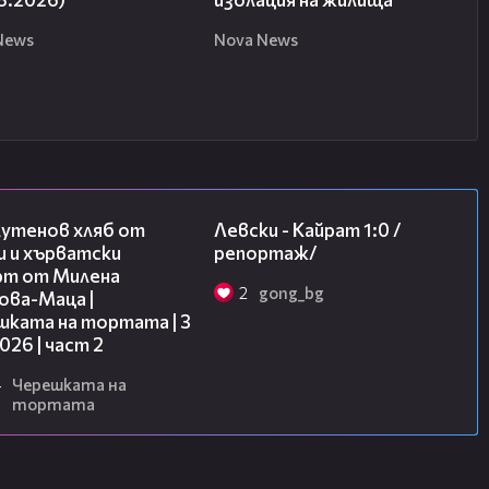
News
Nova News
15:35
05:57
лутенов хляб от
Левски - Кайрат 1:0 /
и и хърватски
репортаж/
рт от Милена
2
gong_bg
ова-Маца |
шката на тортата | 3
2026 | част 2
4
Черешката на
тортата