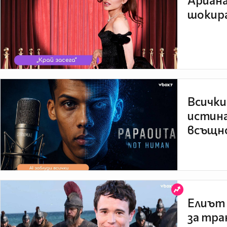
Ариана
шокира
Всички
истина
всъщно
Елиът 
за тра