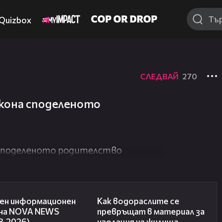
Quizbox
СЛЕДВАЙ
270
акона споделеното
 споделеното родителство
01:10:25
04:03
ен информационен
Как водораслите се
 на NOVA NEWS
превръщат в материал за
8.2026)
изолация на жилища