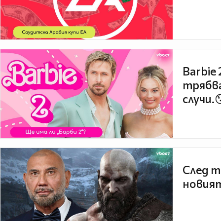
Barbie
трябва
случи.
След т
новият