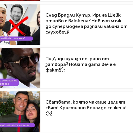
След Брадли Купър, Ирина Шейк
отново е влюбена? Новият мъж
до супермодела разпали лавина от
слухове🧐
Пи Диди излиза по-рано от
затвора? Новата дата вече е
факт!💥
Сватбата, която чакаше целият
свят! Кристиано Роналдо се жени!
💍🍾