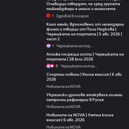
Очевидци твърдят, че сред групата
тийнейджъри е имало и момичета
1
Здравей България
15:31
Кино меню, вдъхновено от легендарни
филми и творци от Поли Недкова |
Черешката на тортата | 5 авг. 2026 |
част 2
1
Черешката на тортата
23:41
Атижа посреща гости | Черешката на
тортата | 28 юли 2026
8
Черешката на тортата
04:51
Спортни новини | Късна емисия | 6 авг.
2026
Новините на NOVA
00:41
Украински дронове атакуваха големи
петролни рафинерии в Русия
Новините на NOVA
20:26
Новините на NOVA | Лятна късна
емисия | 6 авг. 2026
Новините на NOVA