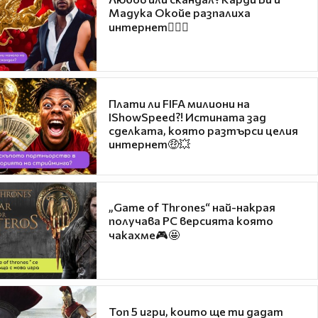
Мадука Окойе разпалиха
интернет❤️‍🔥🔥
Плати ли FIFA милиони на
IShowSpeed?! Истината зад
сделката, която разтърси целия
интернет🤑💥
„Game of Thrones“ най-накрая
получава PC версията която
чакахме🎮🤩
Топ 5 игри, които ще ти дадат