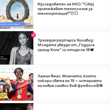
Изследовател на НЛО: "САЩ
притежават технология за
телепортация!"😯💥
Трагедия разтърси Холивуд:
Младата звезда от „Годзила
срещу Конг“ си отиде на 18🕊️
Ламин Ямал: Момчето, което
покори света на 19 — историята
на новия символ във футбола🤩⚽