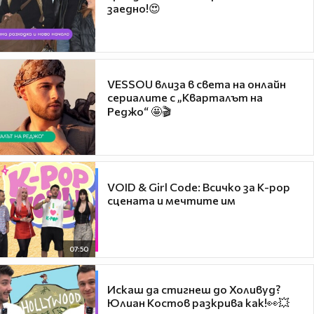
заедно!😍
VESSOU влиза в света на онлайн
сериалите с „Кварталът на
Реджо“ 🤩🎬
VOID & Girl Code: Всичко за K-pop
сцената и мечтите им
07:50
Искаш да стигнеш до Холивуд?
Юлиан Костов разкрива как!👀💥