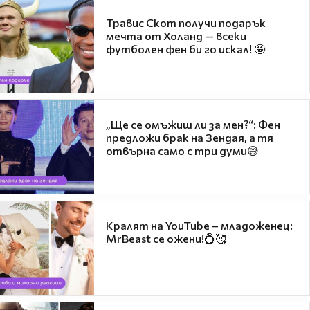
Травис Скот получи подарък
мечта от Холанд — всеки
футболен фен би го искал! 🤩
„Ще се омъжиш ли за мен?“: Фен
предложи брак на Зендая, а тя
отвърна само с три думи😅
Кралят на YouTube – младоженец:
MrBeast се ожени!💍🥰