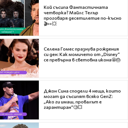
Кой съсипа Фантастичната
четворка? Майлс Телър
проговаря десетилетие по-късно
🎬👀💥
Селена Гомес празнува рождения
си ден: Как момичето от „Disney“
се превърна в световна икона🤩🎂
Джон Сина сподели 4 неща, които
могат да съсипят всяко GenZ:
„Ако ги имаш, провалът е
гарантиран“🧐💥