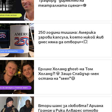
Трафорд“ директно на
театралната сцена👀⚽
250 години тишина: Америка
зарови капсула, която никой жив
днес няма да отвори👀💥
Ерлинг Холанд ghost-на Том
Холанд?! 💀 Защо Спайдър-мен
остана на "seen"😅
Втори шанс за любовта? Ариана
Гранде и Рики Алварес отново