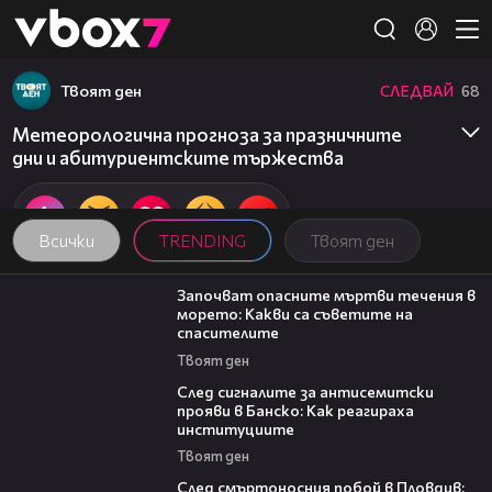
Member of
👾
Твоят ден
СЛЕДВАЙ
68
Метеорологична прогноза за празничните
дни и абитуриентските тържества
Всички
TRENDING
Твоят ден
03:59
Започват опасните мъртви течения в
морето: Какви са съветите на
спасителите
Твоят ден
28:11
След сигналите за антисемитски
прояви в Банско: Как реагираха
институциите
Твоят ден
09:32
След смъртоносния побой в Пловдив: