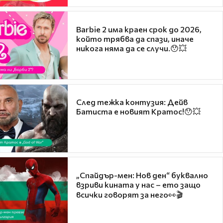
Barbie 2 има краен срок до 2026,
който трябва да спази, иначе
никога няма да се случи.😯💥
След тежка контузия: Дейв
Батиста е новият Кратос!😯💥
„Спайдър-мен: Нов ден“ буквално
взриви кината у нас – ето защо
всички говорят за него👀🎬