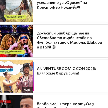
усещането за „Одисея“ на
Кристофър Нолан🤩🎮
Джъстин Бийбър ще пее на
Световното първенство по
футбол заедно с Мадона, Шакира
и BTS!⚽🤩
ANIVENTURE COMIC CON 2026:
Влязохме в друг свят!
08:16
Бербо смени терена: от „Олд