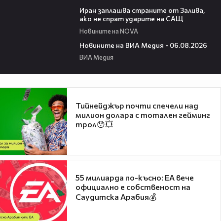
00:41
Иран заплашва страните от Залива,
ако не спрат ударите на САЩ
Новините на NOVA
22:43
Новините на ВИА Медия - 06.08.2026
ВИА Медия
Тийнейджър почти спечели над
милион долара с тотален гейминг
трол😯💥
55 милиарда по-късно: EA вече
официално е собственост на
Саудитска Арабия💰