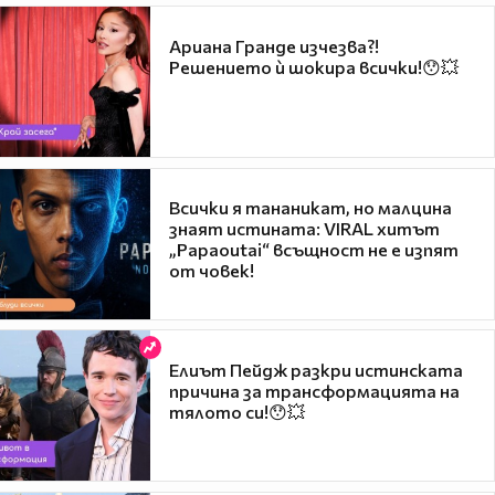
Ариана Гранде изчезва?!
Решението ѝ шокира всички!😯💥
Всички я тананикат, но малцина
знаят истината: VIRAL хитът
„Papaoutai“ всъщност не е изпят
от човек!
Елиът Пейдж разкри истинската
причина за трансформацията на
тялото си!😯💥