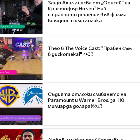
Защо Ахил липсва от „Одисей“ на
Кристофър Нолън? Най-
странното решение във филма
всъщност има логика
Theo в The Voice Cast: "Правен съм
в дискотека!" 👀💥
Съдията отложи сливането на
Paramount и Warner Bros. за 110
милиарда долара!😯💥
Любов или скандал? Карди Би и