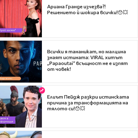
Ариана Гранде изчезва?!
Решението ѝ шокира всички!😯💥
Всички я тананикат, но малцина
знаят истината: VIRAL хитът
„Papaoutai“ всъщност не е изпят
от човек!
Елиът Пейдж разкри истинската
причина за трансформацията на
тялото си!😯💥