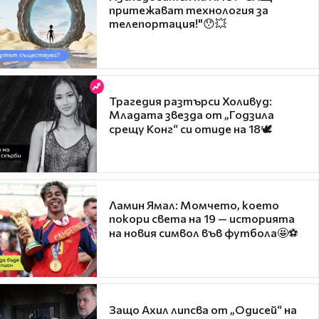
притежават технология за
телепортация!"😯💥
Трагедия разтърси Холивуд:
Младата звезда от „Годзила
срещу Конг“ си отиде на 18🕊️
Ламин Ямал: Момчето, което
покори света на 19 — историята
на новия символ във футбола🤩⚽
Защо Ахил липсва от „Одисей“ на