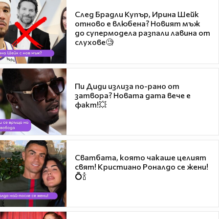
След Брадли Купър, Ирина Шейк
отново е влюбена? Новият мъж
до супермодела разпали лавина от
слухове🧐
Пи Диди излиза по-рано от
затвора? Новата дата вече е
факт!💥
Сватбата, която чакаше целият
свят! Кристиано Роналдо се жени!
💍🍾