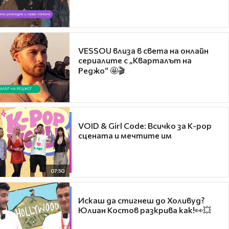
VESSOU влиза в света на онлайн
сериалите с „Кварталът на
Реджо“ 🤩🎬
VOID & Girl Code: Всичко за K-pop
сцената и мечтите им
07:50
Искаш да стигнеш до Холивуд?
Юлиан Костов разкрива как!👀💥