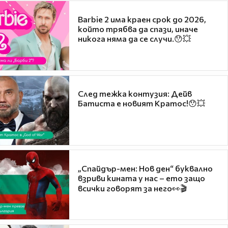
Barbie 2 има краен срок до 2026,
който трябва да спази, иначе
никога няма да се случи.😯💥
След тежка контузия: Дейв
Батиста е новият Кратос!😯💥
„Спайдър-мен: Нов ден“ буквално
взриви кината у нас – ето защо
всички говорят за него👀🎬