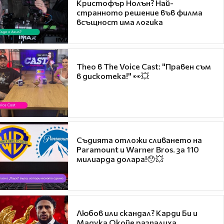
Кристофър Нолън? Най-
странното решение във филма
всъщност има логика
Theo в The Voice Cast: "Правен съм
в дискотека!" 👀💥
Съдията отложи сливането на
Paramount и Warner Bros. за 110
милиарда долара!😯💥
Любов или скандал? Карди Би и
Мадука Окойе разпалиха