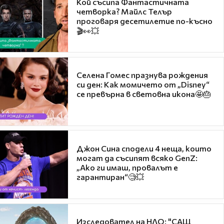
Кой съсипа Фантастичната
четворка? Майлс Телър
проговаря десетилетие по-късно
🎬👀💥
Селена Гомес празнува рождения
си ден: Как момичето от „Disney“
се превърна в световна икона🤩🎂
Джон Сина сподели 4 неща, които
могат да съсипят всяко GenZ:
„Ако ги имаш, провалът е
гарантиран“🧐💥
Изследовател на НЛО: "САЩ