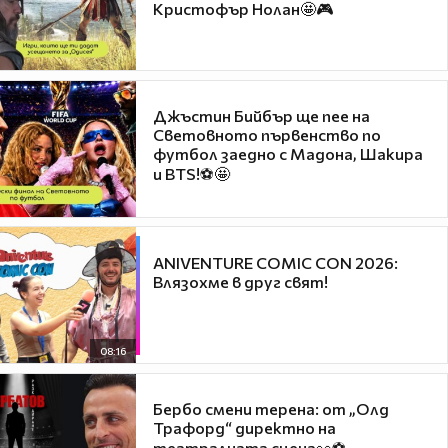
Кристофър Нолан🤩🎮
Джъстин Бийбър ще пее на
Световното първенство по
футбол заедно с Мадона, Шакира
и BTS!⚽🤩
ANIVENTURE COMIC CON 2026:
Влязохме в друг свят!
08:16
Бербо смени терена: от „Олд
Трафорд“ директно на
театралната сцена👀⚽