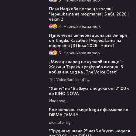
13:03
Поли Недкова посреща гости |
Черешката на тортата | 5 авг. 2026 |
част 2
4
Черешката на тортата
18:07
Изтънчена интернационална вечеря
от Енджи Касабие | Черешката на
тортата | 31 юли 2026 | Част 1
6
Черешката на тортата
01:13:23
„Месеци наред не изпитвах нищо“:
Жаклин Таракчи разкрива емоции в
новия епизод на „The Voice Cast“
The Voice Radio and TV Bulgaria
00:30
"Хитч" на 16 август, неделя от 21:00 ч.
по KINO NOVA
kinonova_
00:31
Романтични следобеди с филмите по
DIEMA FAMILY
diemafamily
00:31
"Трудна мишена 2" на16 август, неделя
от 22.00 ч. по DIEMA