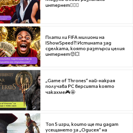
интернет❤️‍🔥🔥
Плати ли FIFA милиони на
IShowSpeed?! Истината зад
сделката, която разтърси целия
интернет🤑💥
„Game of Thrones“ най-накрая
получава PC версията която
чакахме🎮🤩
Топ 5 игри, които ще ти дадат
усещането за „Одисея“ на