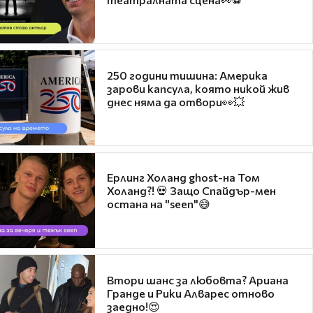
250 години тишина: Америка
зарови капсула, която никой жив
днес няма да отвори👀💥
Ерлинг Холанд ghost-на Том
Холанд?! 💀 Защо Спайдър-мен
остана на "seen"😅
Втори шанс за любовта? Ариана
Гранде и Рики Алварес отново
заедно!😍