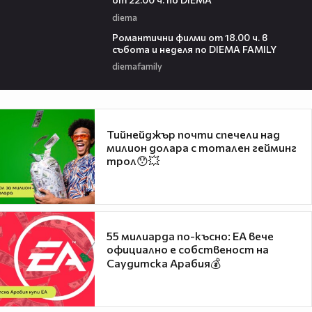
diema
00:36
Романтични филми от 18.00 ч. в
събота и неделя по DIEMA FAMILY
diemafamily
Тийнейджър почти спечели над
милион долара с тотален гейминг
трол😯💥
55 милиарда по-късно: EA вече
официално е собственост на
Саудитска Арабия💰