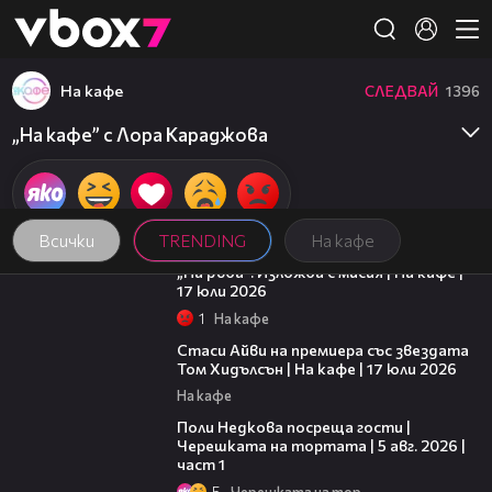
Member of
👾
На кафе
СЛЕДВАЙ
1396
„На кафе” с Лора Караджова
Всички
TRENDING
На кафе
09:09
„На ръба“: Изложба с мисия | На кафе |
17 юли 2026
1
На кафе
02:58
Стаси Айви на премиера със звездата
Том Хидълсън | На кафе | 17 юли 2026
На кафе
19:25
Поли Недкова посреща гости |
Черешката на тортата | 5 авг. 2026 |
част 1
5
Черешката на тортата