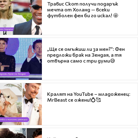
Травис Скот получи подарък
мечта от Холанд — всеки
футболен фен би го искал! 🤩
„Ще се омъжиш ли за мен?“: Фен
предложи брак на Зендая, а тя
отвърна само с три думи😅
Кралят на YouTube – младоженец:
MrBeast се ожени!💍🥰