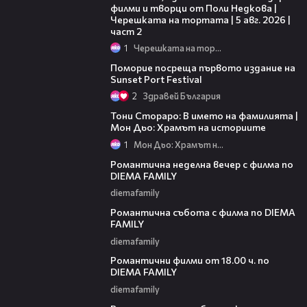
филми и творци от Поли Недкова |
Черешката на тортата | 5 авг. 2026 |
част 2
1
Черешката на тортата
05:54
Поморие посреща първото издание на
Sunset Port Festival
2
Здравей България
01:17:16
Тони Стораро: В името на фамилията |
Мон Дьо: Храмът на историите
1
Мон Дьо: Храмът на историите
00:20
Романтична неделна вечер с филма по
DIEMA FAMILY
diemafamily
00:21
Романтична събота с филма по DIEMA
FAMILY
diemafamily
00:36
Романтични филми от 18.00 ч. по
DIEMA FAMILY
diemafamily
00:36