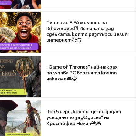
Плати ли FIFA милиони на
IShowSpeed?! Истината зад
сделката, която разтърси целия
интернет🤑💥
„Game of Thrones“ най-накрая
получава PC версията която
чакахме🎮🤩
Топ 5 игри, които ще ти дадат
усещането за „Одисея“ на
Кристофър Нолан🤩🎮