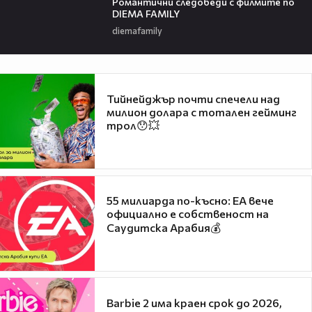
Романтични следобеди с филмите по
DIEMA FAMILY
diemafamily
Тийнейджър почти спечели над
милион долара с тотален гейминг
трол😯💥
55 милиарда по-късно: EA вече
официално е собственост на
Саудитска Арабия💰
Barbie 2 има краен срок до 2026,