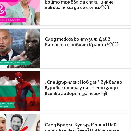
който трябва да спази, иначе
никога няма да се случи.😯💥
След тежка контузия: Дейв
Батиста е новият Кратос!😯💥
„Спайдър-мен: Нов ден“ буквално
взриви кината у нас – ето защо
всички говорят за него👀🎬
След Брадли Купър, Ирина Шейк
отново е влюбена? Новият мъж