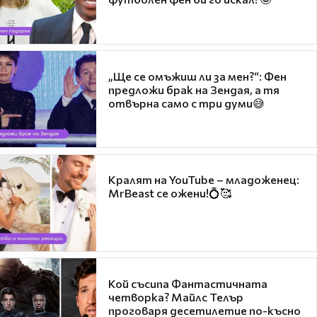
„Ще се омъжиш ли за мен?“: Фен
предложи брак на Зендая, а тя
отвърна само с три думи😅
Кралят на YouTube – младоженец:
MrBeast се ожени!💍🥰
Кой съсипа Фантастичната
четворка? Майлс Телър
проговаря десетилетие по-късно