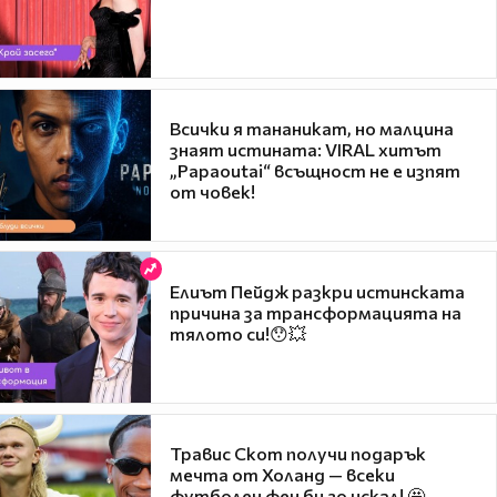
Всички я тананикат, но малцина
знаят истината: VIRAL хитът
„Papaoutai“ всъщност не е изпят
от човек!
Елиът Пейдж разкри истинската
причина за трансформацията на
тялото си!😯💥
Травис Скот получи подарък
мечта от Холанд — всеки
футболен фен би го искал! 🤩