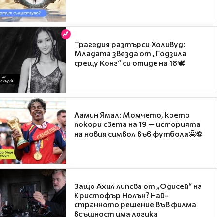
Трагедия разтърси Холивуд:
Младата звезда от „Годзила
срещу Конг“ си отиде на 18🕊️
Ламин Ямал: Момчето, което
покори света на 19 — историята
на новия символ във футбола🤩⚽
Защо Ахил липсва от „Одисей“ на
Кристофър Нолън? Най-
странното решение във филма
всъщност има логика