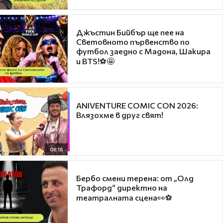
Джъстин Бийбър ще пее на
Световното първенство по
футбол заедно с Мадона, Шакира
и BTS!⚽🤩
ANIVENTURE COMIC CON 2026:
Влязохме в друг свят!
08:16
Бербо смени терена: от „Олд
Трафорд“ директно на
театралната сцена👀⚽