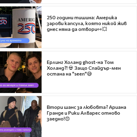
250 години тишина: Америка
зарови капсула, която никой жив
днес няма да отвори👀💥
Ерлинг Холанд ghost-на Том
Холанд?! 💀 Защо Спайдър-мен
остана на "seen"😅
Втори шанс за любовта? Ариана
Гранде и Рики Алварес отново
заедно!😍