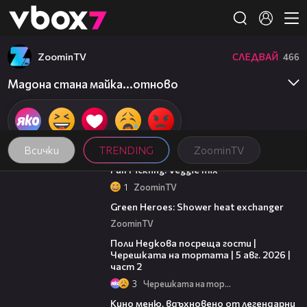
Member of
👾
ZoominTV
СЛЕДВАЙ
466
Мадона стана майка...отново
Всички
TRENDING
ZoominTV
01:10
Fall Pickling: Veggie mix
1
ZoominTV
01:46
Green Heroes: Shower heat exchanger
ZoominTV
13:03
Поли Недкова посреща гости |
Черешката на тортата | 5 авг. 2026 |
част 2
3
Черешката на тортата
15:31
Кино меню, вдъхновено от легендарни