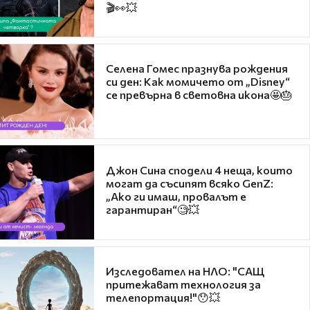
🎬👀💥
Селена Гомес празнува рождения
си ден: Как момичето от „Disney“
се превърна в световна икона🤩🎂
Джон Сина сподели 4 неща, които
могат да съсипят всяко GenZ:
„Ако ги имаш, провалът е
гарантиран“🧐💥
Изследовател на НЛО: "САЩ
притежават технология за
телепортация!"😯💥