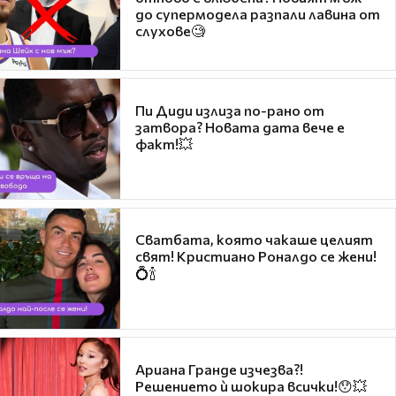
до супермодела разпали лавина от
слухове🧐
Пи Диди излиза по-рано от
затвора? Новата дата вече е
факт!💥
Сватбата, която чакаше целият
свят! Кристиано Роналдо се жени!
💍🍾
Ариана Гранде изчезва?!
Решението ѝ шокира всички!😯💥