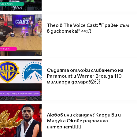
Theo в The Voice Cast: "Правен съм
в дискотека!" 👀💥
Съдията отложи сливането на
Paramount и Warner Bros. за 110
милиарда долара!😯💥
Любов или скандал? Карди Би и
Мадука Окойе разпалиха
интернет❤️‍🔥🔥