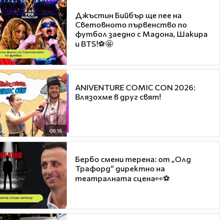
Джъстин Бийбър ще пее на
Световното първенство по
футбол заедно с Мадона, Шакира
и BTS!⚽🤩
ANIVENTURE COMIC CON 2026:
Влязохме в друг свят!
08:16
Бербо смени терена: от „Олд
Трафорд“ директно на
театралната сцена👀⚽