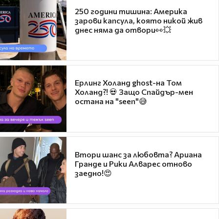
250 години тишина: Америка
зарови капсула, която никой жив
днес няма да отвори👀💥
Ерлинг Холанд ghost-на Том
Холанд?! 💀 Защо Спайдър-мен
остана на "seen"😅
Втори шанс за любовта? Ариана
Гранде и Рики Алварес отново
заедно!😍