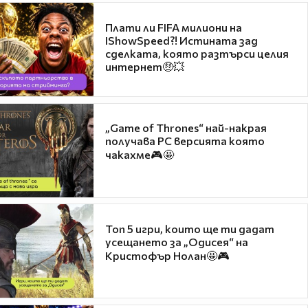
Плати ли FIFA милиони на
IShowSpeed?! Истината зад
сделката, която разтърси целия
интернет🤑💥
„Game of Thrones“ най-накрая
получава PC версията която
чакахме🎮🤩
Топ 5 игри, които ще ти дадат
усещането за „Одисея“ на
Кристофър Нолан🤩🎮