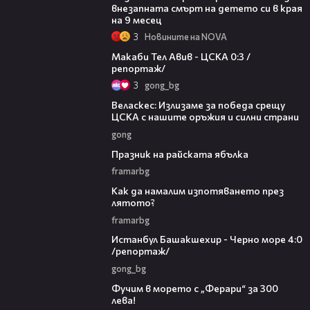
внезапната смърт на детето си в края
на 9 месец
3
Новините на NOVA
09:11
Макаби Тел Авив - ЦСКА 0:3 /
репортаж/
3
gong_bg
14:33
Веласкес: Излизаме за победа срещу
ЦСКА с нашите оръжия и силни страни
gong
26:43
Празник на райската ябълка
framarbg
02:00
Как да намалим изпотяването през
лятото?
framarbg
07:38
Истанбул Башакшехир - Черно море 4:0
/репортаж/
gong_bg
00:14
Фучим в морето с „Ферари“ за 300
лева!