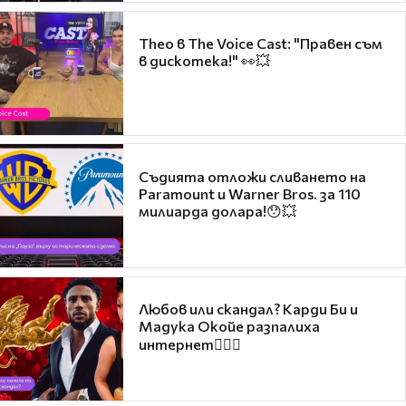
Theo в The Voice Cast: "Правен съм
в дискотека!" 👀💥
Съдията отложи сливането на
Paramount и Warner Bros. за 110
милиарда долара!😯💥
Любов или скандал? Карди Би и
Мадука Окойе разпалиха
интернет❤️‍🔥🔥