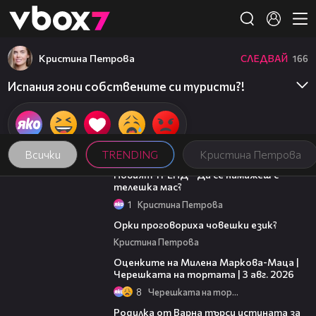
Member of
👾
Кристина Петрова
СЛЕДВАЙ
166
Испания гони собствените си туристи?!
Всички
TRENDING
Кристина Петрова
00:27
Новият ТРЕНД - Да се намажеш с
телешка мас?
1
Кристина Петрова
00:34
Орки проговориха човешки език?
Кристина Петрова
14:06
Оценките на Милена Маркова-Маца |
Черешката на тортата | 3 авг. 2026
8
Черешката на тортата
03:09
Родилка от Варна търси истината за