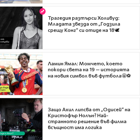
Трагедия разтърси Холивуд:
Младата звезда от „Годзила
срещу Конг“ си отиде на 18🕊️
Ламин Ямал: Момчето, което
покори света на 19 — историята
на новия символ във футбола🤩⚽
Защо Ахил липсва от „Одисей“ на
Кристофър Нолън? Най-
странното решение във филма
всъщност има логика