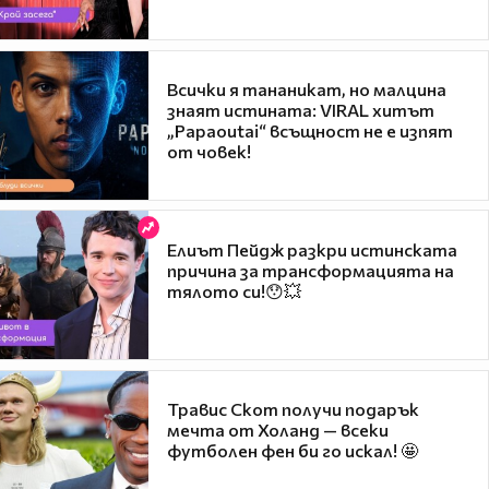
Всички я тананикат, но малцина
знаят истината: VIRAL хитът
„Papaoutai“ всъщност не е изпят
от човек!
Елиът Пейдж разкри истинската
причина за трансформацията на
тялото си!😯💥
Травис Скот получи подарък
мечта от Холанд — всеки
футболен фен би го искал! 🤩