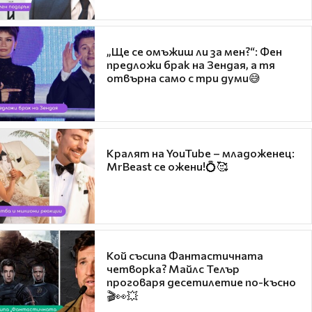
„Ще се омъжиш ли за мен?“: Фен
предложи брак на Зендая, а тя
отвърна само с три думи😅
Кралят на YouTube – младоженец:
MrBeast се ожени!💍🥰
Кой съсипа Фантастичната
четворка? Майлс Телър
проговаря десетилетие по-късно
🎬👀💥