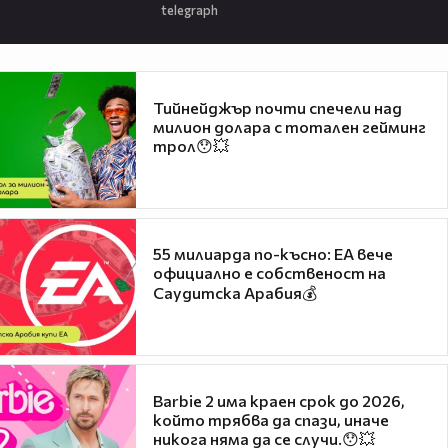
telegraph
Тийнейджър почти спечели над
милион долара с тотален гейминг
трол😯💥
55 милиарда по-късно: EA вече
официално е собственост на
Саудитска Арабия💰
Barbie 2 има краен срок до 2026,
който трябва да спази, иначе
никога няма да се случи.😯💥