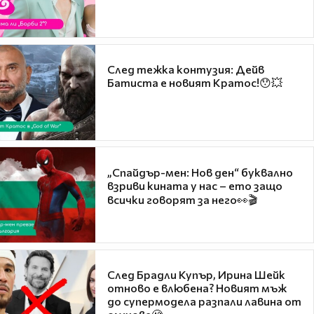
След тежка контузия: Дейв
Батиста е новият Кратос!😯💥
„Спайдър-мен: Нов ден“ буквално
взриви кината у нас – ето защо
всички говорят за него👀🎬
След Брадли Купър, Ирина Шейк
отново е влюбена? Новият мъж
до супермодела разпали лавина от