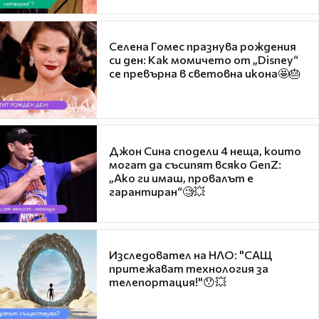
Селена Гомес празнува рождения
си ден: Как момичето от „Disney“
се превърна в световна икона🤩🎂
Джон Сина сподели 4 неща, които
могат да съсипят всяко GenZ:
„Ако ги имаш, провалът е
гарантиран“🧐💥
Изследовател на НЛО: "САЩ
притежават технология за
телепортация!"😯💥