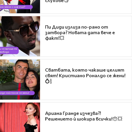
слухове🧐
Пи Диди излиза по-рано от
затвора? Новата дата вече е
факт!💥
Сватбата, която чакаше целият
свят! Кристиано Роналдо се жени!
💍🍾
Ариана Гранде изчезва?!
Решението ѝ шокира всички!😯💥