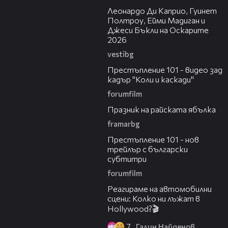
Леонардо Ди Каприо, Гуинет
Полтроу, Ейми Мадиган и
Джеси Бъкли на Оскарите
2026
vestibg
01:30
Престъпление 101 - видео зад
кадър "Коли и каскади"
forumfilm
26:43
Празник на райската ябълка
framarbg
02:17
Престъпление 101 - нов
трейлър с български
субтитри
forumfilm
19:01
Реагираме на автомобилни
сцени: Колко ни лъжат в
Hollywоod?🎬
7
Галин Найденов