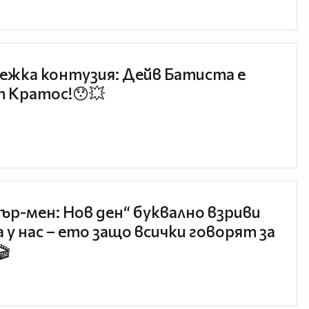
ежка контузия: Дейв Батиста е
 Кратос!😯💥
ър-мен: Нов ден“ буквално взриви
 у нас – ето защо всички говорят за
🎬