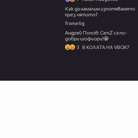
02:00
Как да намалим изпотяването
през лятото?
framarbg
44:34
Андрей Попов: GenZ са по-
добри шофьори!🤩
3
В КОЛАТА НА VBOX7