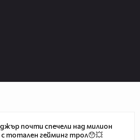
джър почти спечели над милион
 с тотален гейминг трол😯💥