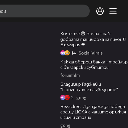
04:05
Коя е тя?😳 Бояна - най-
добрата танцьорка на пилон в
България ❤
14
Social Virals
02:01
Как да обереш банка - трейлър
с български субтитри
forumfilm
12:55
Владимир Гаджев и
"Прогнозите на звездите"
2
gong
14:33
Веласкес: Излизаме за победа
срещу ЦСКА с нашите оръжия
и силни страни
gong
01:07