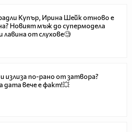
радли Купър, Ирина Шейк отново е
а? Новият мъж до супермодела
и лавина от слухове🧐
и излиза по-рано от затвора?
 дата вече е факт!💥