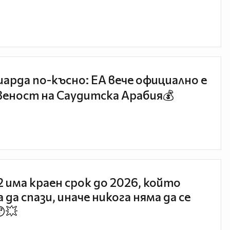
иарда по-късно: EA вече официално е
еност на Саудитска Арабия💰
 2 има краен срок до 2026, който
 да спази, иначе никога няма да се
😯💥