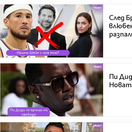
След Б
влюбен
разпал
Пи Дид
Новата