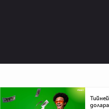
Тийней
долара