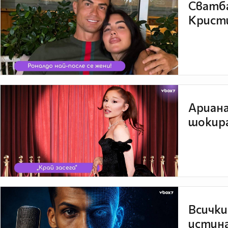
Сватба
Кристи
Ариана
шокира
Всички
истина