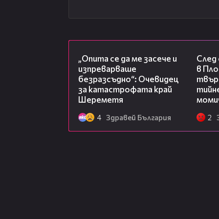
06:38
„Опита се да ме засече и
След
изпреварваше
в Пло
безразсъдно“: Очевидец
твърд
за катастрофата край
тийне
Шереметя
моми
4
Здравей България
2