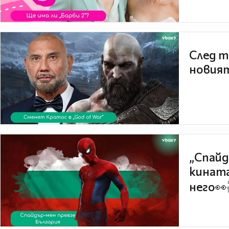
След т
новият
„Спайд
кината
него👀