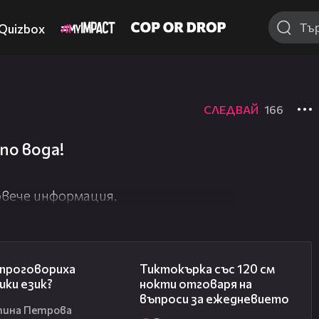
Quizbox
СЛЕДВАЙ
166
по вода!
вече информация.
00:34
00:35
 проговориха
Тиктокърка със 120 см
шки език?
нокти отговаря на
въпроси за ежедневието
тина Петрова