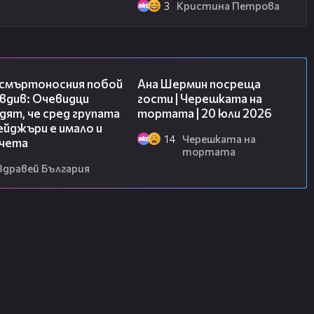
3
Кристина Петрова
09:32
19:47
 смъртоносния побой
Ана Шермин посреща
вдив: Очевидци
гости | Черешката на
ят, че сред групата
тортата | 20 юли 2026
йджъри е имало и
14
Черешката на
чета
тортата
Здравей България