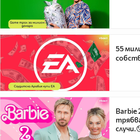
55 мил
собств
Barbie
трябва
случи.