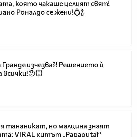
та, която чакаше целият свят!
ано Роналдо се жени!💍🍾
 Гранде изчезва?! Решението ѝ
 всички!😯💥
 я тананикат, но малцина знаят
та: VIRAL хитът „Papaoutai“