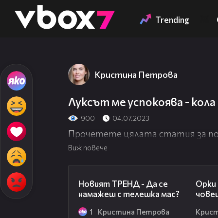
Member of
👾
Trending
Кристина Петрова
Луксът ме успокоява - кола 
900
04.07.2023
Прочетете цялата статия за по
Виж повече
00:27
Новият ТРЕНД - Да се
Орки
намажеш с телешка мас?
чове
1
Кристина Петрова
Крис