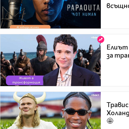
всъщно
Елиът 
за тра
Травис
Холанд
🤩