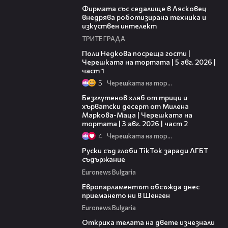
Фирмата със седалище в Лясковец
внедрява роботизирана техника и
изкуствен интелект
ТРИТЕ ГРАДА
19:25
Поли Недкова посреща гости |
Черешката на тортата | 5 авг. 2026 |
част 1
5
Черешката на тортата
15:35
Безглутенов хляб от трици и
хърватски десерт от Милена
Маркова-Маца | Черешката на
тортата | 3 авг. 2026 | част 2
4
Черешката на тортата
01:05
Руски съд глоби TikTok заради ЛГБТ
съдържание
Euronews Bulgaria
00:50
Европарламентът обсъжда днес
приемането ни в Шенген
Euronews Bulgaria
01:13
Откриха телата на двете изчезнали