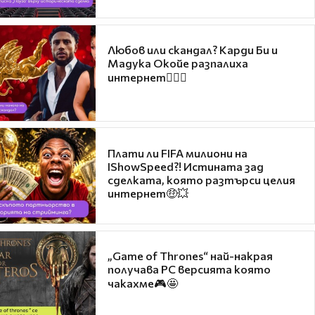
Любов или скандал? Карди Би и
Мадука Окойе разпалиха
интернет❤️‍🔥🔥
Плати ли FIFA милиони на
IShowSpeed?! Истината зад
сделката, която разтърси целия
интернет🤑💥
„Game of Thrones“ най-накрая
получава PC версията която
чакахме🎮🤩