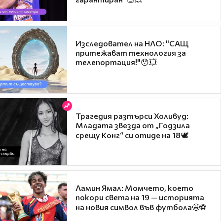
Изследовател на НЛО: "САЩ
притежават технология за
телепортация!"😯💥
Трагедия разтърси Холивуд:
Младата звезда от „Годзила
срещу Конг“ си отиде на 18🕊️
Ламин Ямал: Момчето, което
покори света на 19 — историята
на новия символ във футбола🤩⚽