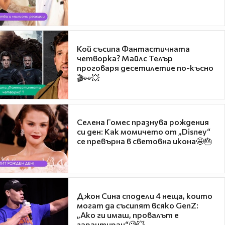
Кой съсипа Фантастичната
четворка? Майлс Телър
проговаря десетилетие по-късно
🎬👀💥
Селена Гомес празнува рождения
си ден: Как момичето от „Disney“
се превърна в световна икона🤩🎂
Джон Сина сподели 4 неща, които
могат да съсипят всяко GenZ:
„Ако ги имаш, провалът е
гарантиран“🧐💥