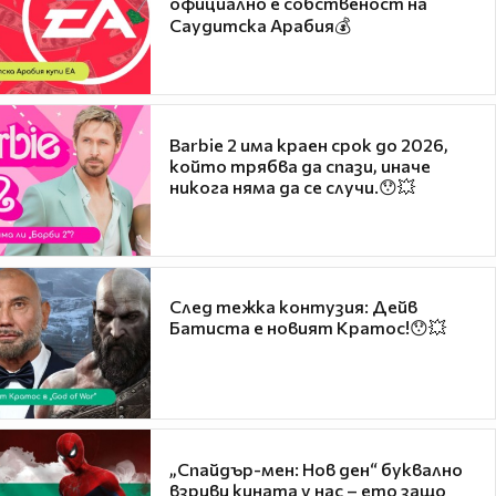
официално е собственост на
Саудитска Арабия💰
Barbie 2 има краен срок до 2026,
който трябва да спази, иначе
никога няма да се случи.😯💥
След тежка контузия: Дейв
Батиста е новият Кратос!😯💥
„Спайдър-мен: Нов ден“ буквално
взриви кината у нас – ето защо