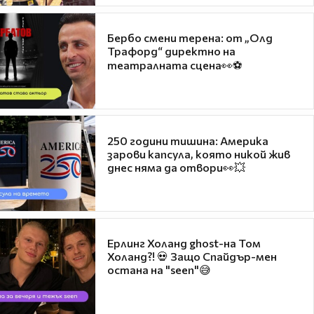
Бербо смени терена: от „Олд
Трафорд“ директно на
театралната сцена👀⚽
250 години тишина: Америка
зарови капсула, която никой жив
днес няма да отвори👀💥
Ерлинг Холанд ghost-на Том
Холанд?! 💀 Защо Спайдър-мен
остана на "seen"😅