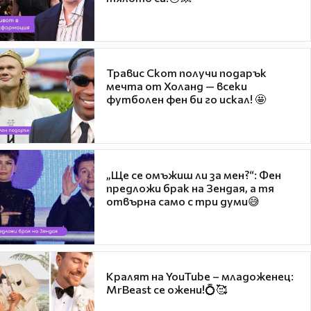
Травис Скот получи подарък
мечта от Холанд — всеки
футболен фен би го искал! 🤩
„Ще се омъжиш ли за мен?“: Фен
предложи брак на Зендая, а тя
отвърна само с три думи😅
Кралят на YouTube – младоженец:
MrBeast се ожени!💍🥰