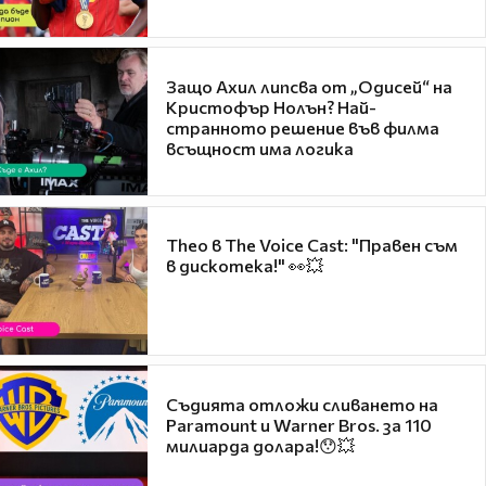
Защо Ахил липсва от „Одисей“ на
Кристофър Нолън? Най-
странното решение във филма
всъщност има логика
Theo в The Voice Cast: "Правен съм
в дискотека!" 👀💥
Съдията отложи сливането на
Paramount и Warner Bros. за 110
милиарда долара!😯💥