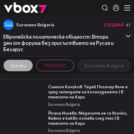
Member of
👾
Euronews Bulgaria
СЛЕДВАЙ
47
Европейска политическа общност: Втори
ден от форума без присъствието на Русия и
Беларус
Всички
TRENDING
Euronews Bulgaria
11:23
Симеон Кичуков: Тадей Погачар вече е
сред легендите на колоезденето | В
темпото на Кари
Euronews Bulgaria
14:33
Йоана Илиева: Медалите не са всичко,
важно е какво остава след тях | В
темпото на Кари
Euronews Bulgaria
00:06