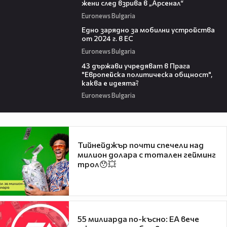
жени след взрива в „Арсенал“
Euronews Bulgaria
01:11
Едно зарядно за мобилни устройства
от 2024 г. в ЕС
Euronews Bulgaria
07:19
43 държави учредяват в Прага
"Европейска политическа общност",
каква е идеята?
Euronews Bulgaria
Тийнейджър почти спечели над
милион долара с тотален гейминг
трол😯💥
55 милиарда по-късно: EA вече