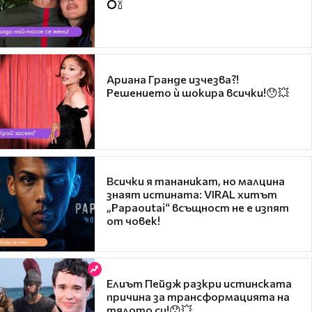
💍🍾
Ариана Гранде изчезва?!
Решението ѝ шокира всички!😯💥
Всички я тананикат, но малцина
знаят истината: VIRAL хитът
„Papaoutai“ всъщност не е изпят
от човек!
Елиът Пейдж разкри истинската
причина за трансформацията на
тялото си!😯💥