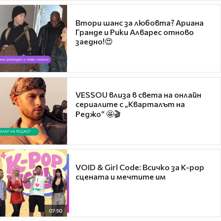
Втори шанс за любовта? Ариана
Гранде и Рики Алварес отново
заедно!😍
VESSOU влиза в света на онлайн
сериалите с „Кварталът на
Реджо“ 🤩🎬
VOID & Girl Code: Всичко за K-pop
сцената и мечтите им
07:50