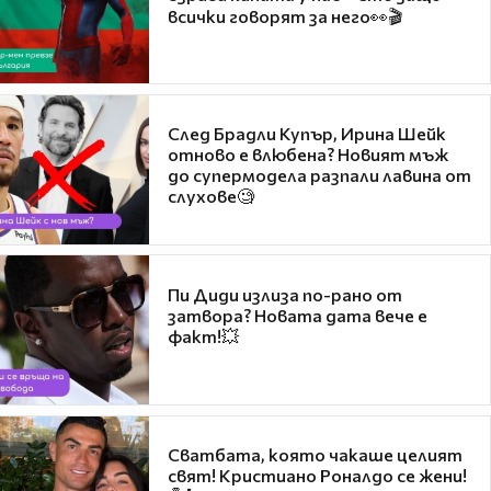
всички говорят за него👀🎬
След Брадли Купър, Ирина Шейк
отново е влюбена? Новият мъж
до супермодела разпали лавина от
слухове🧐
Пи Диди излиза по-рано от
затвора? Новата дата вече е
факт!💥
Сватбата, която чакаше целият
свят! Кристиано Роналдо се жени!