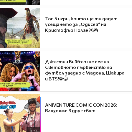
Топ 5 игри, които ще ти дадат
усещането за „Одисея“ на
Кристофър Нолан🤩🎮
Джъстин Бийбър ще пее на
Световното първенство по
футбол заедно с Мадона, Шакира
и BTS!⚽🤩
ANIVENTURE COMIC CON 2026:
Влязохме в друг свят!
08:16