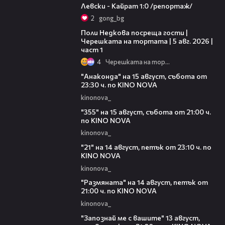
Левски - Кайрат 1:0 /репортаж/
2
gong_bg
19:25
Поли Недкова посреща гости |
Черешката на тортата | 5 авг. 2026 |
част 1
4
Черешката на тортата
00:30
"Анаконда" на 15 август, събота от
23:30 ч. по KINO NOVA
kinonova_
00:31
"355" на 15 август, събота от 21:00 ч.
по KINO NOVA
kinonova_
00:29
"21" на 14 август, петък от 23:10 ч. по
KINO NOVA
kinonova_
00:29
"Размянaта" на 14 август, петък от
21:00 ч. по KINO NOVA
kinonova_
00:23
"Запознай ме с вашите" 13 август,