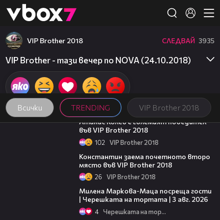
Member of
👾
VIP Brother 2018
СЛЕДВАЙ
3935
VIP Brother - тази вечер по NOVA (24.10.2018)
Всички
TRENDING
VIP Brother 2018
06:03
Атанас Колев е големият победител
във VIP Brother 2018
102
VIP Brother 2018
07:57
Константин заема почетното второ
място във VIP Brother 2018
26
VIP Brother 2018
20:17
Милена Маркова-Маца посреща гости
| Черешката на тортата | 3 авг. 2026
4
Черешката на тортата
05:57