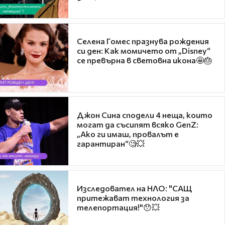
Селена Гомес празнува рождения
си ден: Как момичето от „Disney“
се превърна в световна икона🤩🎂
Джон Сина сподели 4 неща, които
могат да съсипят всяко GenZ:
„Ако ги имаш, провалът е
гарантиран“🧐💥
Изследовател на НЛО: "САЩ
притежават технология за
телепортация!"😯💥