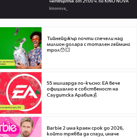
четвъртък от 21:00 ч. по KINO NOVA
kinonova_
Тийнейджър почти спечели над
милион долара с тотален гейминг
трол😯💥
55 милиарда по-късно: EA вече
официално е собственост на
Саудитска Арабия💰
Barbie 2 има краен срок до 2026,
който трябва да спази, иначе