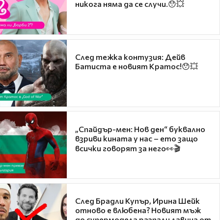
никога няма да се случи.😯💥
След тежка контузия: Дейв
Батиста е новият Кратос!😯💥
„Спайдър-мен: Нов ден“ буквално
взриви кината у нас – ето защо
всички говорят за него👀🎬
След Брадли Купър, Ирина Шейк
отново е влюбена? Новият мъж
до супермодела разпали лавина от