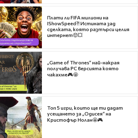
Плати ли FIFA милиони на
IShowSpeed?! Истината зад
сделката, която разтърси целия
интернет🤑💥
„Game of Thrones“ най-накрая
получава PC версията която
чакахме🎮🤩
Топ 5 игри, които ще ти дадат
усещането за „Одисея“ на
Кристофър Нолан🤩🎮