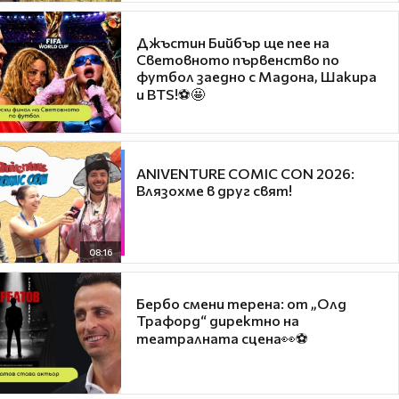
Джъстин Бийбър ще пее на
Световното първенство по
футбол заедно с Мадона, Шакира
и BTS!⚽🤩
ANIVENTURE COMIC CON 2026:
Влязохме в друг свят!
08:16
Бербо смени терена: от „Олд
Трафорд“ директно на
театралната сцена👀⚽