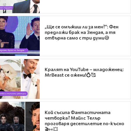
„Ще се омъжиш ли за мен?“: Фен
предложи брак на Зендая, а тя
отвърна само с три думи😅
Кралят на YouTube – младоженец:
MrBeast се ожени!💍🥰
Кой съсипа Фантастичната
четворка? Майлс Телър
проговаря десетилетие по-късно
🎬👀💥