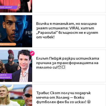
Всички я тананикат, но малцина
знаят истината: VIRAL хитът
„Papaoutai“ всъщност не е изпят
от човек!
Елиът Пейдж разкри истинската
причина за трансформацията на
тялото си!😯💥
Травис Скот получи подарък
мечта от Холанд — всеки
футболен фен би го искал! 🤩