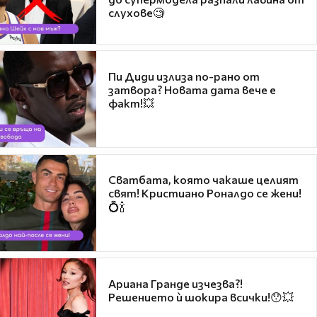
слухове🧐
Пи Диди излиза по-рано от
затвора? Новата дата вече е
факт!💥
Сватбата, която чакаше целият
свят! Кристиано Роналдо се жени!
💍🍾
Ариана Гранде изчезва?!
Решението ѝ шокира всички!😯💥