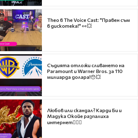
Theo в The Voice Cast: "Правен съм
в дискотека!" 👀💥
Съдията отложи сливането на
Paramount и Warner Bros. за 110
милиарда долара!😯💥
Любов или скандал? Карди Би и
Мадука Окойе разпалиха
интернет❤️‍🔥🔥