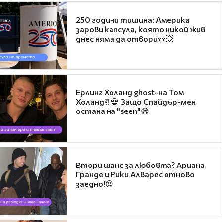
250 години тишина: Америка
зарови капсула, която никой жив
днес няма да отвори👀💥
Ерлинг Холанд ghost-на Том
Холанд?! 💀 Защо Спайдър-мен
остана на "seen"😅
Втори шанс за любовта? Ариана
Гранде и Рики Алварес отново
заедно!😍