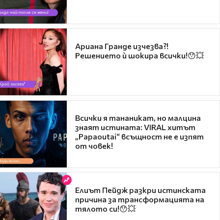
Ариана Гранде изчезва?!
Решението ѝ шокира всички!😯💥
Всички я тананикат, но малцина
знаят истината: VIRAL хитът
„Papaoutai“ всъщност не е изпят
от човек!
Елиът Пейдж разкри истинската
причина за трансформацията на
тялото си!😯💥