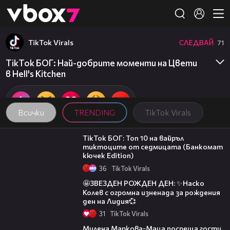
Member of
👾
TikTok Virals
СЛЕДВАЙ
71
TikTok БОГ: Най-добрите моменти на Цвети
в Hell's Kitchen
Всички
TRENDING
TikTok Virals
02:30
TikTok БОГ: Топ 10 на вайръл
тиктоците от седмицата (Банкомат
кючек Edition)
36
TikTok Virals
07:34
🤩ЗВЕЗДЕН РОЖДЕН ДЕН: ✨Наско
Колев с огромна изненада за рождения
ден на Лидия💞
31
TikTok Virals
20:17
Милена Маркова-Маца посреща гости