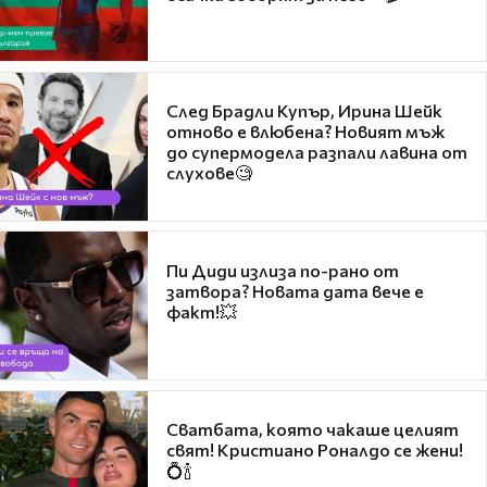
След Брадли Купър, Ирина Шейк
отново е влюбена? Новият мъж
до супермодела разпали лавина от
слухове🧐
Пи Диди излиза по-рано от
затвора? Новата дата вече е
факт!💥
Сватбата, която чакаше целият
свят! Кристиано Роналдо се жени!
💍🍾