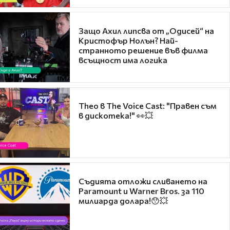
Защо Ахил липсва от „Одисей“ на
Кристофър Нолън? Най-
странното решение във филма
всъщност има логика
Theo в The Voice Cast: "Правен съм
в дискотека!" 👀💥
Съдията отложи сливането на
Paramount и Warner Bros. за 110
милиарда долара!😯💥