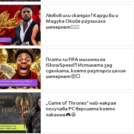
Любов или скандал? Карди Би и
Мадука Окойе разпалиха
интернет❤️‍🔥🔥
Плати ли FIFA милиони на
IShowSpeed?! Истината зад
сделката, която разтърси целия
интернет🤑💥
„Game of Thrones“ най-накрая
получава PC версията която
чакахме🎮🤩