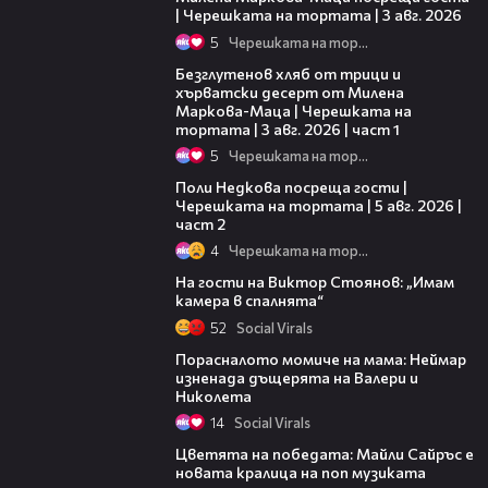
| Черешката на тортата | 3 авг. 2026
5
Черешката на тортата
16:02
Безглутенов хляб от трици и
хърватски десерт от Милена
Маркова-Маца | Черешката на
тортата | 3 авг. 2026 | част 1
5
Черешката на тортата
13:03
Поли Недкова посреща гости |
Черешката на тортата | 5 авг. 2026 |
част 2
4
Черешката на тортата
08:11
На гости на Виктор Стоянов: „Имам
камера в спалнята“
52
Social Virals
Порасналото момиче на мама: Неймар
изненада дъщерята на Валери и
Николета
14
Social Virals
Цветята на победата: Майли Сайръс е
новата кралица на поп музиката