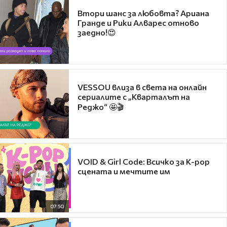
Втори шанс за любовта? Ариана
Гранде и Рики Алварес отново
заедно!😍
VESSOU влиза в света на онлайн
сериалите с „Кварталът на
Реджо“ 🤩🎬
VOID & Girl Code: Всичко за K-pop
сцената и мечтите им
07:50