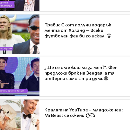
Травис Скот получи подарък
мечта от Холанд — всеки
футболен фен би го искал! 🤩
„Ще се омъжиш ли за мен?“: Фен
предложи брак на Зендая, а тя
отвърна само с три думи😅
Кралят на YouTube – младоженец:
MrBeast се ожени!💍🥰