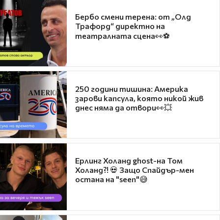
Бербо смени терена: от „Олд
Трафорд“ директно на
театралната сцена👀⚽
250 години тишина: Америка
зарови капсула, която никой жив
днес няма да отвори👀💥
Ерлинг Холанд ghost-на Том
Холанд?! 💀 Защо Спайдър-мен
остана на "seen"😅