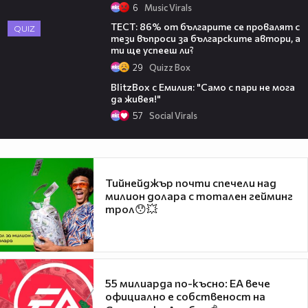
6
Music Virals
ТЕСТ: 86% от българите се провалят с
QUIZ
тези въпроси за българските автори, а
ти ще успeеш ли?
29
Quizz Box
02:54
BlitzBox с Емилия: "Само с пари не мога
да живея!"
57
Social Virals
Тийнейджър почти спечели над
милион долара с тотален гейминг
трол😯💥
55 милиарда по-късно: EA вече
официално е собственост на