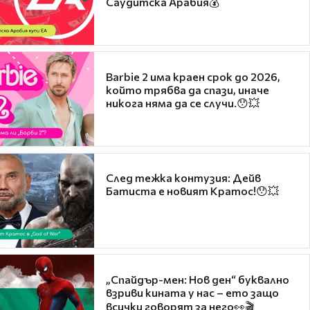
Саудитска Арабия💰
Barbie 2 има краен срок до 2026,
който трябва да спази, иначе
никога няма да се случи.😯💥
След тежка контузия: Дейв
Батиста е новият Кратос!😯💥
„Спайдър-мен: Нов ден“ буквално
взриви кината у нас – ето защо
всички говорят за него👀🎬