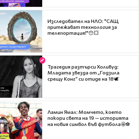
Изследовател на НЛО: "САЩ
притежават технология за
телепортация!"😯💥
Трагедия разтърси Холивуд:
Младата звезда от „Годзила
срещу Конг“ си отиде на 18🕊️
Ламин Ямал: Момчето, което
покори света на 19 — историята
на новия символ във футбола🤩⚽