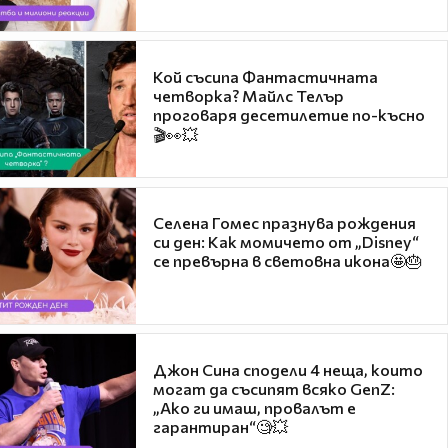
Кой съсипа Фантастичната
четворка? Майлс Телър
проговаря десетилетие по-късно
🎬👀💥
Селена Гомес празнува рождения
си ден: Как момичето от „Disney“
се превърна в световна икона🤩🎂
Джон Сина сподели 4 неща, които
могат да съсипят всяко GenZ:
„Ако ги имаш, провалът е
гарантиран“🧐💥