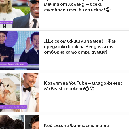
мечта от Холанд — всеки
футболен фен би го искал! 🤩
„Ще се омъжиш ли за мен?“: Фен
предложи брак на Зендая, а тя
отвърна само с три думи😅
Кралят на YouTube – младоженец:
MrBeast се ожени!💍🥰
Кой съсипа Фантастичната