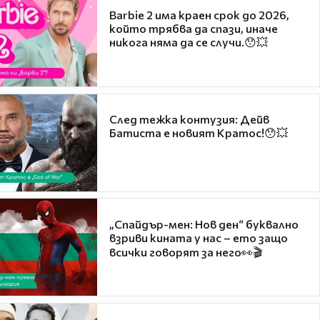
Barbie 2 има краен срок до 2026,
който трябва да спази, иначе
никога няма да се случи.😯💥
След тежка контузия: Дейв
Батиста е новият Кратос!😯💥
„Спайдър-мен: Нов ден“ буквално
взриви кината у нас – ето защо
всички говорят за него👀🎬