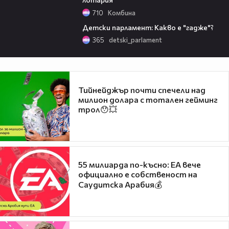
710
Комбина
03:06
Детски парламент: Какво е "гадже"?
365
detski_parlament
Тийнейджър почти спечели над
милион долара с тотален гейминг
трол😯💥
55 милиарда по-късно: EA вече
официално е собственост на
Саудитска Арабия💰