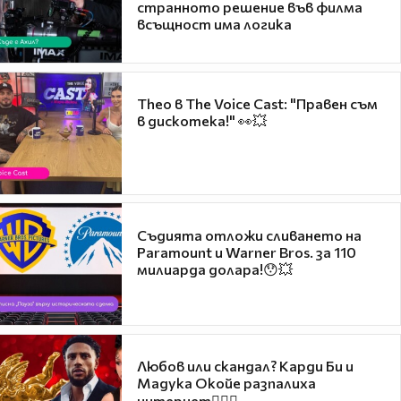
странното решение във филма
всъщност има логика
Theo в The Voice Cast: "Правен съм
в дискотека!" 👀💥
Съдията отложи сливането на
Paramount и Warner Bros. за 110
милиарда долара!😯💥
Любов или скандал? Карди Би и
Мадука Окойе разпалиха
интернет❤️‍🔥🔥