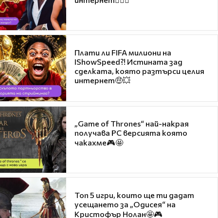
Плати ли FIFA милиони на
IShowSpeed?! Истината зад
сделката, която разтърси целия
интернет🤑💥
„Game of Thrones“ най-накрая
получава PC версията която
чакахме🎮🤩
Топ 5 игри, които ще ти дадат
усещането за „Одисея“ на
Кристофър Нолан🤩🎮