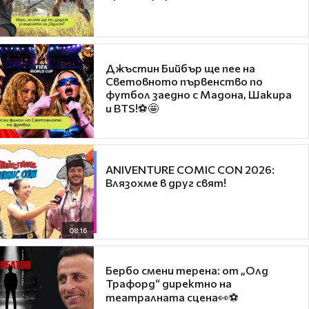
Джъстин Бийбър ще пее на
Световното първенство по
футбол заедно с Мадона, Шакира
и BTS!⚽🤩
ANIVENTURE COMIC CON 2026:
Влязохме в друг свят!
08:16
Бербо смени терена: от „Олд
Трафорд“ директно на
театралната сцена👀⚽