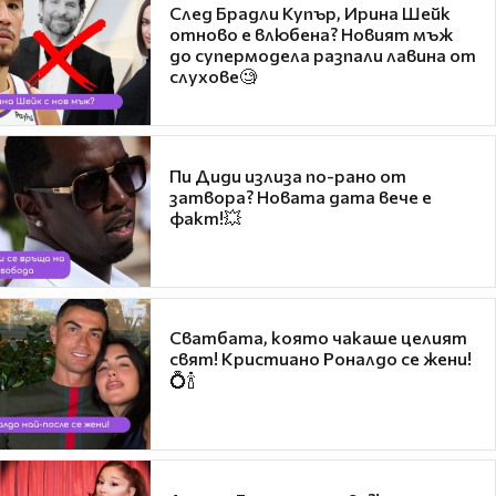
След Брадли Купър, Ирина Шейк
отново е влюбена? Новият мъж
до супермодела разпали лавина от
слухове🧐
Пи Диди излиза по-рано от
затвора? Новата дата вече е
факт!💥
Сватбата, която чакаше целият
свят! Кристиано Роналдо се жени!
💍🍾