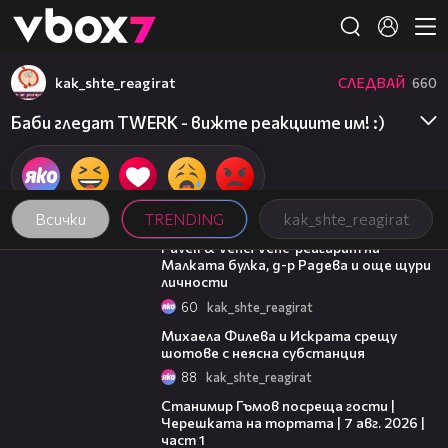
Member of
👾
kak_shte_reagirat
СЛЕДВАЙ
660
Баби гледат TWERK - вижте реакциите им! :)
Всички
TRENDING
kak_shte_reagirat
03:07
Pavell & Venci Venc' реагират на
Малката булка, д-р Радева и още щури
личности
60
kak_shte_reagirat
05:47
Михаела Филева и Искрата срещу
шотове с неясна субстанция
88
kak_shte_reagirat
16:22
Станимир Гъмов посреща гости |
Черешката на тортата | 7 авг. 2026 |
част 1