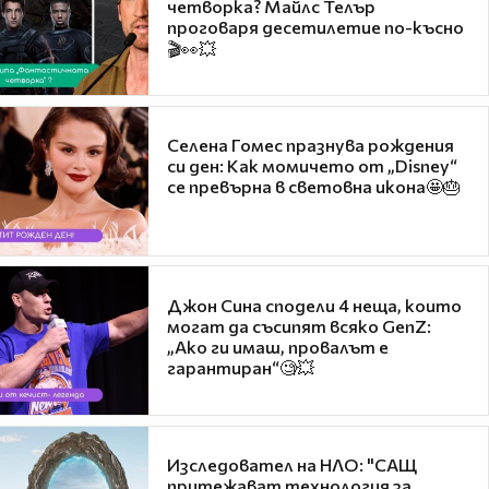
четворка? Майлс Телър
проговаря десетилетие по-късно
🎬👀💥
Селена Гомес празнува рождения
си ден: Как момичето от „Disney“
се превърна в световна икона🤩🎂
Джон Сина сподели 4 неща, които
могат да съсипят всяко GenZ:
„Ако ги имаш, провалът е
гарантиран“🧐💥
Изследовател на НЛО: "САЩ
притежават технология за