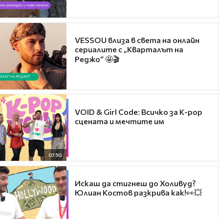
VESSOU влиза в света на онлайн
сериалите с „Кварталът на
Реджо“ 🤩🎬
VOID & Girl Code: Всичко за K-pop
сцената и мечтите им
07:50
Искаш да стигнеш до Холивуд?
Юлиан Костов разкрива как!👀💥