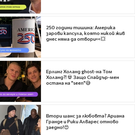
250 години тишина: Америка
зарови капсула, която никой жив
днес няма да отвори👀💥
Ерлинг Холанд ghost-на Том
Холанд?! 💀 Защо Спайдър-мен
остана на "seen"😅
Втори шанс за любовта? Ариана
Гранде и Рики Алварес отново
заедно!😍