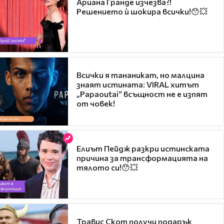
Ариана Гранде изчезва?!
Решението ѝ шокира всички!😯💥
Всички я тананикат, но малцина
знаят истината: VIRAL хитът
„Papaoutai“ всъщност не е изпят
от човек!
Елиът Пейдж разкри истинската
причина за трансформацията на
тялото си!😯💥
Травис Скот получи подарък