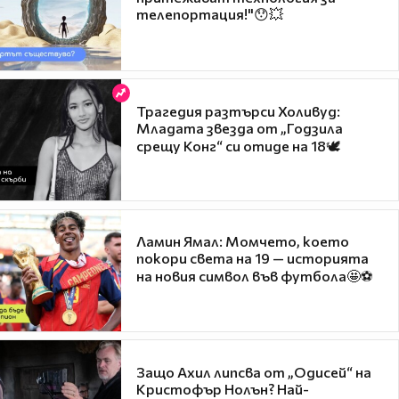
телепортация!"😯💥
Трагедия разтърси Холивуд:
Младата звезда от „Годзила
срещу Конг“ си отиде на 18🕊️
Ламин Ямал: Момчето, което
покори света на 19 — историята
на новия символ във футбола🤩⚽
Защо Ахил липсва от „Одисей“ на
Кристофър Нолън? Най-