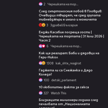
2
Черешката на тортата
09:32
След смъртоносния побой в Пловдив:
Очевидци твърдят, че сред групата
тийнейджъри е имало и момичета
3
Здравей България
16:45
Енджи Касабие посреща гости |
Черешката на тортата | 31 юли 2026 |
Част 2
6
Черешката на тортата
02:55
Как ще реагират: Баби и дядовци на
Гери-Никол
1308
kak_shte_reagirat
02:30
Гаджета ли са Снежанка и Дядо
Коледа?
100
detski_parlament
01:40
10 любопитни факта за секса
327
Watch This
22:30
Близнаците милионери година след
печалбата от „Националната
лотария”