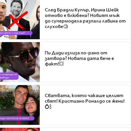
След Брадли Купър, Ирина Шейк
отново е влюбена? Новият мъж
до супермодела разпали лавина от
слухове🧐
Пи Диди излиза по-рано от
затвора? Новата дата вече е
факт!💥
Сватбата, която чакаше целият
свят! Кристиано Роналдо се жени!
💍🍾