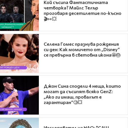
Кой съсипа Фантастичната
четворка? Майлс Телър
проговаря десетилетие по-късно
🎬👀💥
Селена Гомес празнува рождения
си ден: Как момичето от „Disney“
се превърна в световна икона🤩🎂
Джон Сина сподели 4 неща, които
могат да съсипят всяко GenZ:
„Ако ги имаш, провалът е
гарантиран“🧐💥
Изследовател на НЛО: "САЩ