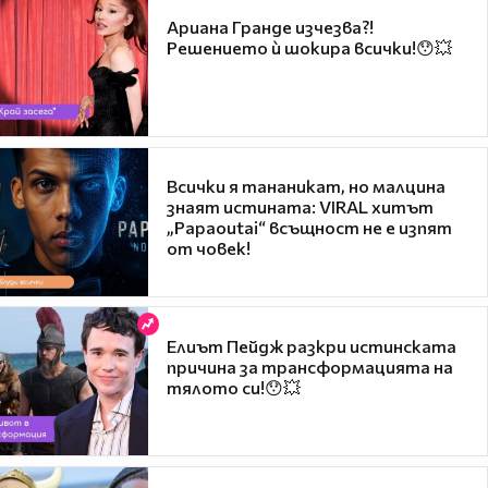
Ариана Гранде изчезва?!
Решението ѝ шокира всички!😯💥
Всички я тананикат, но малцина
знаят истината: VIRAL хитът
„Papaoutai“ всъщност не е изпят
от човек!
Елиът Пейдж разкри истинската
причина за трансформацията на
тялото си!😯💥