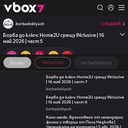
Member of
👾
borbadoklyuch
СЛЕДВАЙ
2
Борба до ключ: Home2U срещу INclusive | 16
май 2026 | част 5
Всички
TRENDING
borbadoklyuch
05:29
Борба до ключ: Home2U срещу INclusive
| 16 май 2026 | част 7
borbadoklyuch
16:44
Борба до ключ: Home2U срещу INclusive
| 16 май 2026 | част 6
borbadoklyuch
15:31
Кино меню, вдъхновено от легендарни
филми и творци от Поли Недкова |
Черешката на тортата | 5 авг. 2026 |