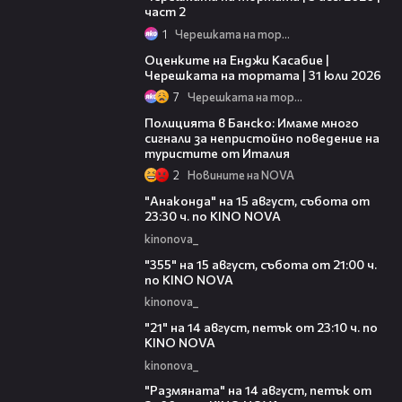
част 2
1
Черешката на тортата
09:25
Оценките на Енджи Касабие |
Черешката на тортата | 31 юли 2026
7
Черешката на тортата
05:31
Полицията в Банско: Имаме много
сигнали за непристойно поведение на
туристите от Италия
2
Новините на NOVA
00:30
"Анаконда" на 15 август, събота от
23:30 ч. по KINO NOVA
kinonova_
00:31
"355" на 15 август, събота от 21:00 ч.
по KINO NOVA
kinonova_
00:29
"21" на 14 август, петък от 23:10 ч. по
KINO NOVA
kinonova_
00:29
"Размянaта" на 14 август, петък от