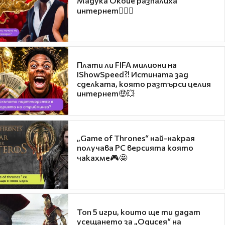
Мадука Окойе разпалиха
интернет❤️‍🔥🔥
Плати ли FIFA милиони на
IShowSpeed?! Истината зад
сделката, която разтърси целия
интернет🤑💥
„Game of Thrones“ най-накрая
получава PC версията която
чакахме🎮🤩
Топ 5 игри, които ще ти дадат
усещането за „Одисея“ на