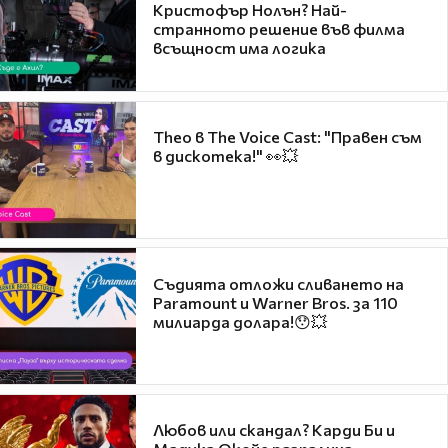
Кристофър Нолън? Най-
странното решение във филма
всъщност има логика
Theo в The Voice Cast: "Правен съм
в дискотека!" 👀💥
Съдията отложи сливането на
Paramount и Warner Bros. за 110
милиарда долара!😯💥
Любов или скандал? Карди Би и