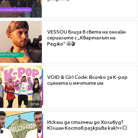
VESSOU влиза в света на онлайн
сериалите с „Кварталът на
Реджо“ 🤩🎬
VOID & Girl Code: Всичко за K-pop
сцената и мечтите им
07:50
Искаш да стигнеш до Холивуд?
Юлиан Костов разкрива как!👀💥