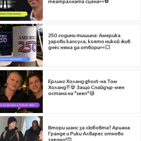
театралната сцена👀⚽
250 години тишина: Америка
зарови капсула, която никой жив
днес няма да отвори👀💥
Ерлинг Холанд ghost-на Том
Холанд?! 💀 Защо Спайдър-мен
остана на "seen"😅
Втори шанс за любовта? Ариана
Гранде и Рики Алварес отново
заедно!😍