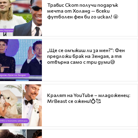
Травис Скот получи подарък
мечта от Холанд — всеки
футболен фен би го искал! 🤩
„Ще се омъжиш ли за мен?“: Фен
предложи брак на Зендая, а тя
отвърна само с три думи😅
Кралят на YouTube – младоженец:
MrBeast се ожени!💍🥰