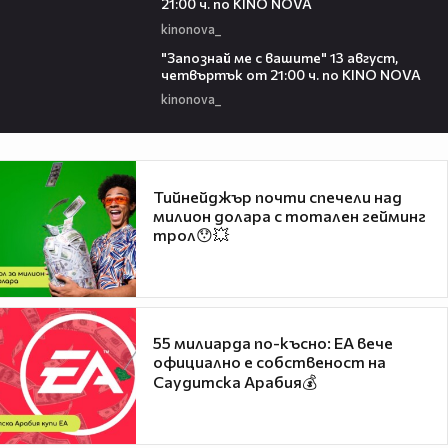
21:00 ч. по KINO NOVA
kinonova_
00:23
"Запознай ме с вашите" 13 август,
четвъртък от 21:00 ч. по KINO NOVA
kinonova_
Тийнейджър почти спечели над
милион долара с тотален гейминг
трол😯💥
55 милиарда по-късно: EA вече
официално е собственост на
Саудитска Арабия💰