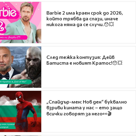
Barbie 2 има краен срок до 2026,
който трябва да спази, иначе
никога няма да се случи.😯💥
След тежка контузия: Дейв
Батиста е новият Кратос!😯💥
„Спайдър-мен: Нов ден“ буквално
взриви кината у нас – ето защо
всички говорят за него👀🎬