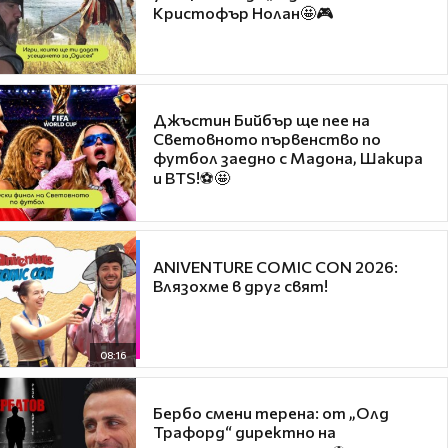
Кристофър Нолан🤩🎮
Джъстин Бийбър ще пее на
Световното първенство по
футбол заедно с Мадона, Шакира
и BTS!⚽🤩
ANIVENTURE COMIC CON 2026:
Влязохме в друг свят!
08:16
Бербо смени терена: от „Олд
Трафорд“ директно на