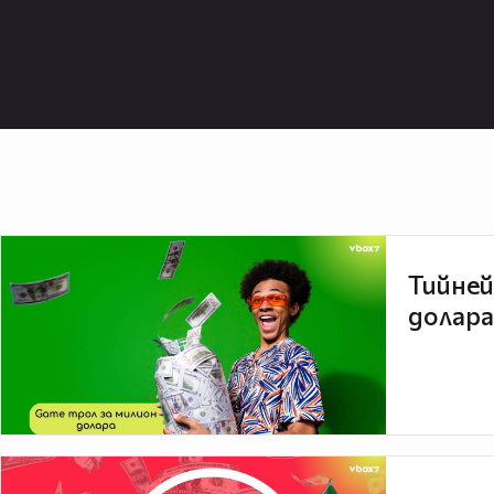
Тийней
долара