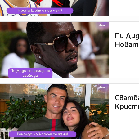
Пи Дид
Новата
Сватба
Кристи