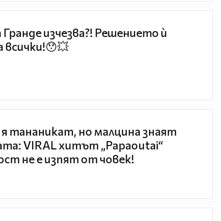
 Гранде изчезва?! Решението ѝ
 всички!😯💥
 я тананикат, но малцина знаят
та: VIRAL хитът „Papaoutai“
ст не е изпят от човек!