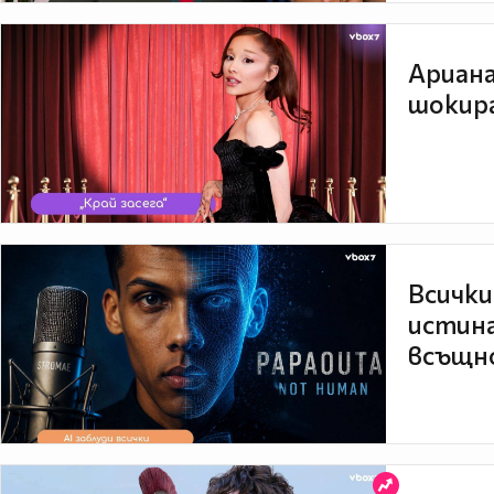
Ариана
шокира
Всички
истина
всъщно