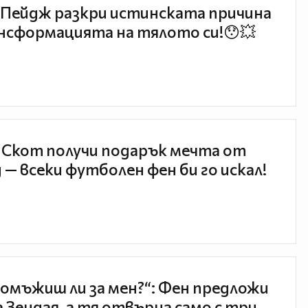
Пейдж разкри истинската причина
нсформацията на тялото си!😯💥
 Скот получи подарък мечта от
 — всеки футболен фен би го искал!
 омъжиш ли за мен?“: Фен предложи
а Зендая, а тя отвърна само с три