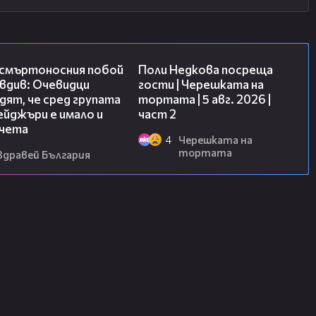
09:32
13:03
 смъртоносния побой
Поли Недкова посреща
вдив: Очевидци
гости | Черешката на
ят, че сред групата
тортата | 5 авг. 2026 |
йджъри е имало и
част 2
чета
4
Черешката на
тортата
Здравей България