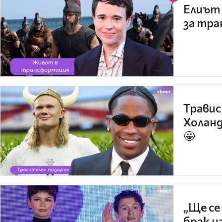
Елиът 
за тра
Травис
Холанд
🤩
„Ще се
брак н