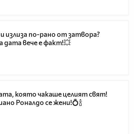
и излиза по-рано от затвора?
 дата вече е факт!💥
та, която чакаше целият свят!
ано Роналдо се жени!💍🍾