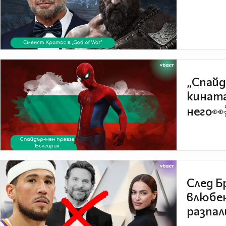
„Спайд
кината
него👀
След Б
влюбен
разпал