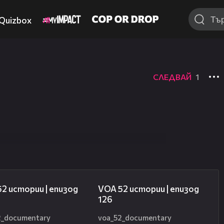
Quizbox
СЛЕДВАЙ
1
09:57
17:37
2 истории | епизод
VOA 52 истории | епизод
126
2_documentary
voa_52_documentary