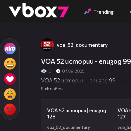
Member of
👾
Trending
voa_52_documentary
VOA 52 истории - епизод 99
0
07.09.2025
VOA 52 истории - епизод 99
Виж повече
21:59
VOA 52 истории | епизод
VOA 5
128
127
voa_52_documentary
voa_5