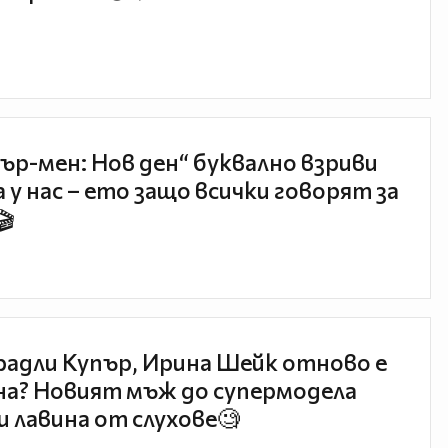
ър-мен: Нов ден“ буквално взриви
 у нас – ето защо всички говорят за
🎬
радли Купър, Ирина Шейк отново е
а? Новият мъж до супермодела
и лавина от слухове🧐