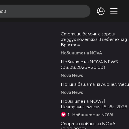
01:47
Стотици балони с горещ
въздух полетяха в небето над
Бристол
Новините на NOVA
22:47
Новините на NOVA NEWS
(08.08.2026 - 20:00)
Nova News
04:21
Почина бащата на Лионел Меси
Nova News
29:15
Новините на NOVA |
Централна емисия | 8 авг. 2026
1
Новините на NOVA
04:09
Спортни новини на NOVA
(8.08.2026)