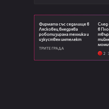
00:06
Фирмата със седалище в
След
Лясковец внедрява
в Пло
роботизирана техника и
твърд
изкуствен интелект
тийне
моми
ТРИТЕ ГРАДА
2