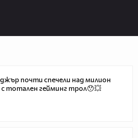
джър почти спечели над милион
 с тотален гейминг трол😯💥