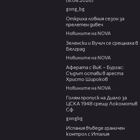
gong_bg
02:01
Откриха ловния сезон за
прелетен дивеч
Новините на NOVA
00:53
Зеленски и Вучич се срещнаха в
Белград
Новините на NOVA
01:19
Аферата с ВиК – Бургас:
Съдът остави в ареста
Христо Широков
Новините на NOVA
01:02
Голям пропуск на Диало за
ЦСКА 1948 срещу Локомотив
Сф
gongbg
00:50
Испания въведе граничен
контрол с Италия