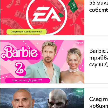
55 мил
собств
Barbie
трябва
случи.
След т
новият