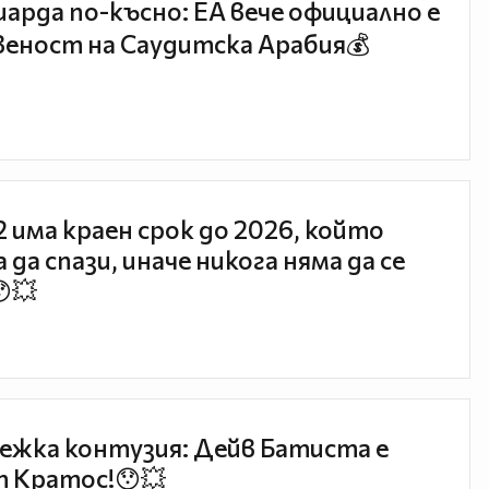
иарда по-късно: EA вече официално е
еност на Саудитска Арабия💰
 2 има краен срок до 2026, който
 да спази, иначе никога няма да се
😯💥
ежка контузия: Дейв Батиста е
 Кратос!😯💥