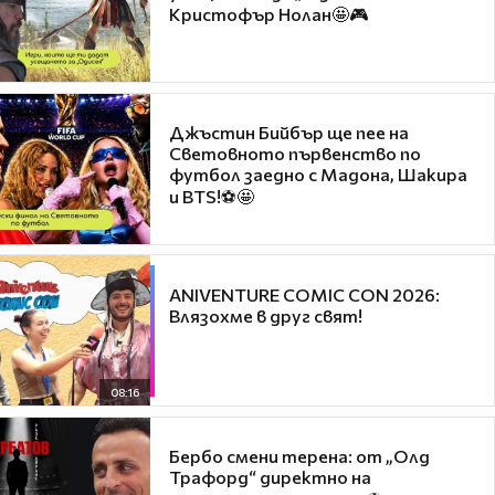
Кристофър Нолан🤩🎮
Джъстин Бийбър ще пее на
Световното първенство по
футбол заедно с Мадона, Шакира
и BTS!⚽🤩
ANIVENTURE COMIC CON 2026:
Влязохме в друг свят!
08:16
Бербо смени терена: от „Олд
Трафорд“ директно на