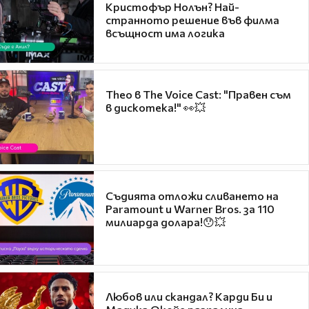
Кристофър Нолън? Най-
странното решение във филма
всъщност има логика
Theo в The Voice Cast: "Правен съм
в дискотека!" 👀💥
Съдията отложи сливането на
Paramount и Warner Bros. за 110
милиарда долара!😯💥
Любов или скандал? Карди Би и