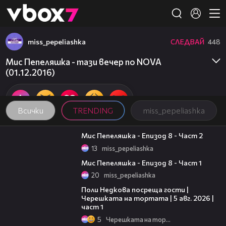
Member of
👾
miss_pepeliashka
СЛЕДВАЙ
448
Мис Пепеляшка - тази вечер по NOVA
(01.12.2016)
Всички
TRENDING
miss_pepeliashka
23:57
Мис Пепеляшка - Епизод 8 - Част 2
13
miss_pepeliashka
21:16
Мис Пепеляшка - Епизод 8 - Част 1
20
miss_pepeliashka
19:25
Поли Недкова посреща гости |
Черешката на тортата | 5 авг. 2026 |
част 1
5
Черешката на тортата
15:31