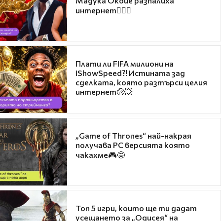
Мадука Окойе разпалиха
интернет❤️‍🔥🔥
Плати ли FIFA милиони на
IShowSpeed?! Истината зад
сделката, която разтърси целия
интернет🤑💥
„Game of Thrones“ най-накрая
получава PC версията която
чакахме🎮🤩
Топ 5 игри, които ще ти дадат
усещането за „Одисея“ на