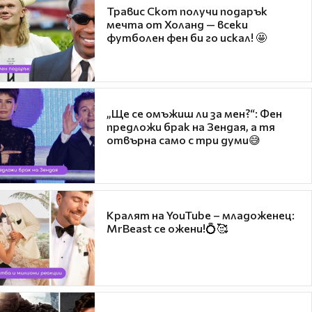
Травис Скот получи подарък
мечта от Холанд — всеки
футболен фен би го искал! 🤩
„Ще се омъжиш ли за мен?“: Фен
предложи брак на Зендая, а тя
отвърна само с три думи😅
Кралят на YouTube – младоженец:
MrBeast се ожени!💍🥰