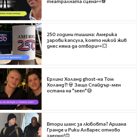
театралната сцена👀⚽
250 години тишина: Америка
зарови капсула, която никой жив
днес няма да отвори👀💥
Ерлинг Холанд ghost-на Том
Холанд?! 💀 Защо Спайдър-мен
остана на "seen"😅
Втори шанс за любовта? Ариана
Гранде и Рики Алварес отново
заедно!😍