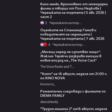
Кино меню, вдъхновено от легендарни
филми и творци от Поли Недкова |
Черешката на тортата | 5 авг. 2026 |
част 2
2
Черешката на тортата
02:15
Оценките на Станимир Гъмов и
победителят на седмицата |
Черешката на тортата | 7 авг. 2026
4
Черешката на тортата
01:13:23
„Месеци наред не изпитвах нищо“:
Жаклин Таракчи разкрива емоции в
новия епизод на „The Voice Cast“
The Voice Radio and TV Bulgaria
00:30
"Хитч" на 16 август, неделя от 21:00 ч.
по KINO NOVA
kinonova_
00:31
Романтични следобеди с филмите по
DIEMA FAMILY
diemafamily
00:31
"Трудна мишена 2" на16 август, неделя