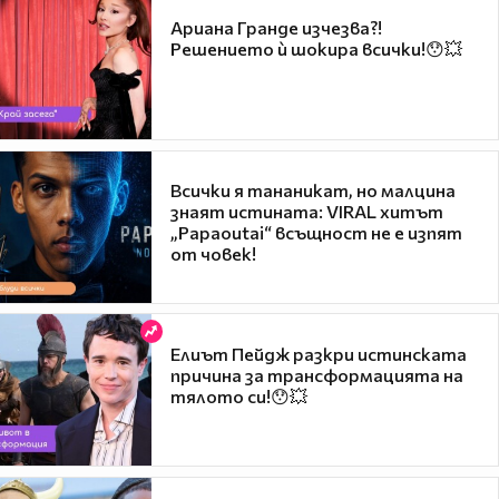
Ариана Гранде изчезва?!
Решението ѝ шокира всички!😯💥
Всички я тананикат, но малцина
знаят истината: VIRAL хитът
„Papaoutai“ всъщност не е изпят
от човек!
Елиът Пейдж разкри истинската
причина за трансформацията на
тялото си!😯💥