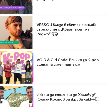
VESSOU влиза в света на онлайн
сериалите с „Кварталът на
Реджо“ 🤩🎬
VOID & Girl Code: Всичко за K-pop
сцената и мечтите им
07:50
Искаш да стигнеш до Холивуд?
Юлиан Костов разкрива как!👀💥