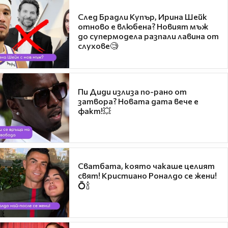
След Брадли Купър, Ирина Шейк
отново е влюбена? Новият мъж
до супермодела разпали лавина от
слухове🧐
Пи Диди излиза по-рано от
затвора? Новата дата вече е
факт!💥
Сватбата, която чакаше целият
свят! Кристиано Роналдо се жени!
💍🍾