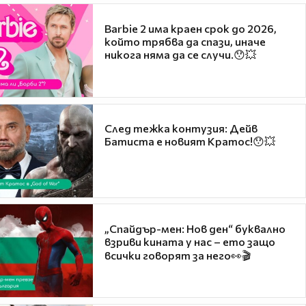
Barbie 2 има краен срок до 2026,
който трябва да спази, иначе
никога няма да се случи.😯💥
След тежка контузия: Дейв
Батиста е новият Кратос!😯💥
„Спайдър-мен: Нов ден“ буквално
взриви кината у нас – ето защо
всички говорят за него👀🎬