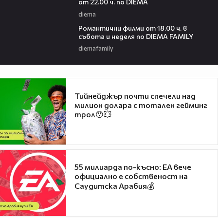
от 22.00 ч. по DIEMA
diema
00:36
Романтични филми от 18.00 ч. в
събота и неделя по DIEMA FAMILY
diemafamily
Тийнейджър почти спечели над
милион долара с тотален гейминг
трол😯💥
55 милиарда по-късно: EA вече
официално е собственост на
Саудитска Арабия💰