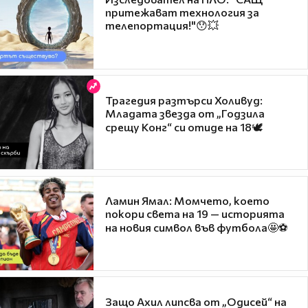
притежават технология за
телепортация!"😯💥
Трагедия разтърси Холивуд:
Младата звезда от „Годзила
срещу Конг“ си отиде на 18🕊️
Ламин Ямал: Момчето, което
покори света на 19 — историята
на новия символ във футбола🤩⚽
Защо Ахил липсва от „Одисей“ на