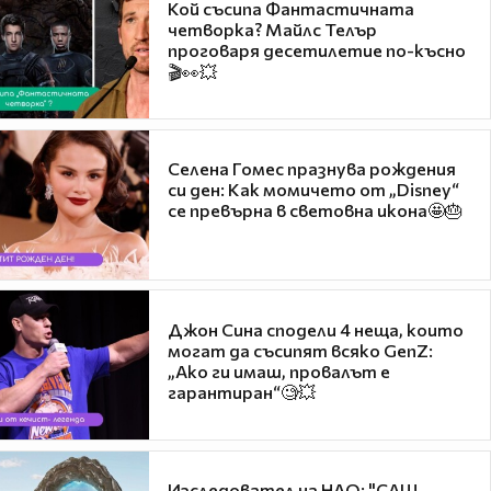
Кой съсипа Фантастичната
четворка? Майлс Телър
проговаря десетилетие по-късно
🎬👀💥
Селена Гомес празнува рождения
си ден: Как момичето от „Disney“
се превърна в световна икона🤩🎂
Джон Сина сподели 4 неща, които
могат да съсипят всяко GenZ:
„Ако ги имаш, провалът е
гарантиран“🧐💥
Изследовател на НЛО: "САЩ