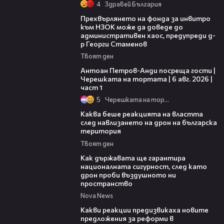
4
Здравей България
08:42
Прехвърлянето на фонда за инвитро
към НЗОК може да доведе до
административен хаос, предупреди д-
р Георги Стаменов
Твоят ден
19:09
Антоан Петров-Анди посреща гости |
Черешката на тортата | 6 авг. 2026 |
част 1
5
Черешката на тортата
18:32
Каква беше реакцията на властта
след навлизането на дрон на българска
територия
Твоят ден
21:36
Как държавата ще гарантира
националната сигурност, след като
дрон проби въздушното ни
пространство
Nova News
14:58
Какви реакции предизвикаха новите
предложения за реформи в