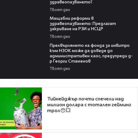
здравеопазването?
Твоят ден
04:37
Мащабни реформи в
здравеопазването: Предлагат
закриване на РЗИ и НСЦР
Твоят ден
08:42
Прехвърлянето на фонда за инвитро
към НЗОК може да доведе до
административен хаос, предупреди д-
р Георги Стаменов
Твоят ден
Тийнейджър почти спечели над
милион долара с тотален гейминг
трол😯💥