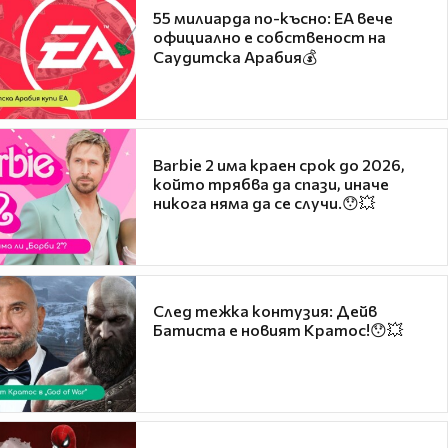
55 милиарда по-късно: EA вече
официално е собственост на
Саудитска Арабия💰
Barbie 2 има краен срок до 2026,
който трябва да спази, иначе
никога няма да се случи.😯💥
След тежка контузия: Дейв
Батиста е новият Кратос!😯💥