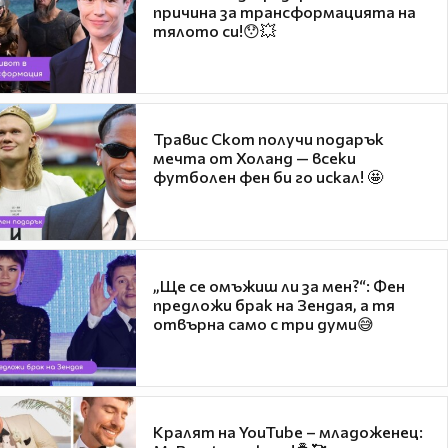
причина за трансформацията на
тялото си!😯💥
Травис Скот получи подарък
мечта от Холанд — всеки
футболен фен би го искал! 🤩
„Ще се омъжиш ли за мен?“: Фен
предложи брак на Зендая, а тя
отвърна само с три думи😅
Кралят на YouTube – младоженец: