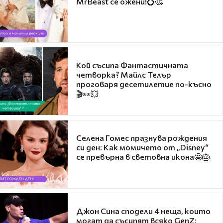
MrBeast се ожени!💍🥰
Кой съсипа Фантастичната
четворка? Майлс Телър
проговаря десетилетие по-късно
🎬👀💥
Селена Гомес празнува рождения
си ден: Как момичето от „Disney“
се превърна в световна икона🤩🎂
Джон Сина сподели 4 неща, които
могат да съсипят всяко GenZ: