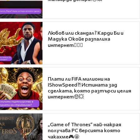
Любов или скандал? Карди Би и
Мадука Окойе разпалиха
интернет❤️‍🔥🔥
Плати ли FIFA милиони на
IShowSpeed?! Истината зад
сделката, която разтърси целия
интернет🤑💥
„Game of Thrones“ най-накрая
получава PC версията която
чакахме🎮🤩