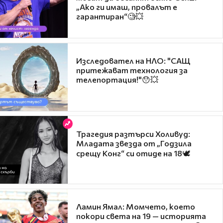
„Ако ги имаш, провалът е
гарантиран“🧐💥
Изследовател на НЛО: "САЩ
притежават технология за
телепортация!"😯💥
Трагедия разтърси Холивуд:
Младата звезда от „Годзила
срещу Конг“ си отиде на 18🕊️
Ламин Ямал: Момчето, което
покори света на 19 — историята