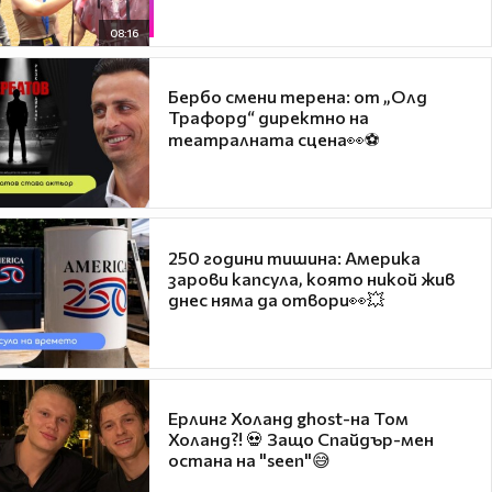
08:16
Бербо смени терена: от „Олд
Трафорд“ директно на
театралната сцена👀⚽
250 години тишина: Америка
зарови капсула, която никой жив
днес няма да отвори👀💥
Ерлинг Холанд ghost-на Том
Холанд?! 💀 Защо Спайдър-мен
остана на "seen"😅