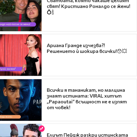
Сватбата, която чакаше целият
свят! Кристиано Роналдо се жени!
💍🍾
Ариана Гранде изчезва?!
Решението ѝ шокира всички!😯💥
Всички я тананикат, но малцина
знаят истината: VIRAL хитът
„Papaoutai“ всъщност не е изпят
от човек!
Елиът Пейдж разкри истинската