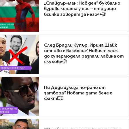
„Спайдър-мен: Нов ден“ буквално
взриви кината у нас – ето защо
всички говорят за него👀🎬
След Брадли Купър, Ирина Шейк
отново е влюбена? Новият мъж
до супермодела разпали лавина от
слухове🧐
Пи Диди излиза по-рано от
затвора? Новата дата вече е
факт!💥