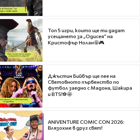
Топ 5 игри, които ще ти дадат
усещането за „Одисея“ на
Кристофър Нолан🤩🎮
Джъстин Бийбър ще пее на
Световното първенство по
футбол заедно с Мадона, Шакира
и BTS!⚽🤩
ANIVENTURE COMIC CON 2026:
Влязохме в друг свят!