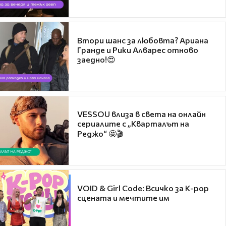
Втори шанс за любовта? Ариана
Гранде и Рики Алварес отново
заедно!😍
VESSOU влиза в света на онлайн
сериалите с „Кварталът на
Реджо“ 🤩🎬
VOID & Girl Code: Всичко за K-pop
сцената и мечтите им