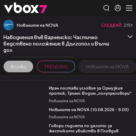
Member of
👾
Новините на NOVA
СЛЕДВАЙ
2751
Наводнения във Варненско: Частично
бедствено положение в Дългопол и Вълчи
дол
Всички
TRENDING
Новините на NOVA
00:46
Иран постави условия за Ормузкия
проток, Тръмп: Водим „полупреговори“
Новините на NOVA
05:15
Новините на NOVA (10.08.2026 - 9.00)
Новините на NOVA
16:28
Говори съдията по делото за
жестокото убийство в Пловдив