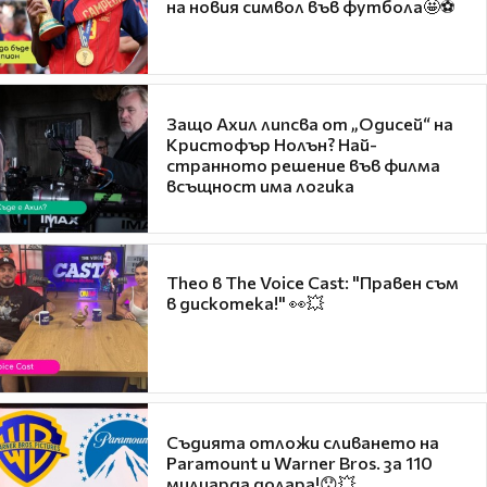
на новия символ във футбола🤩⚽
Защо Ахил липсва от „Одисей“ на
Кристофър Нолън? Най-
странното решение във филма
всъщност има логика
Theo в The Voice Cast: "Правен съм
в дискотека!" 👀💥
Съдията отложи сливането на
Paramount и Warner Bros. за 110
милиарда долара!😯💥