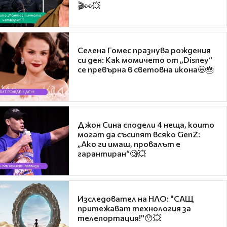
🎬👀💥
Селена Гомес празнува рождения
си ден: Как момичето от „Disney“
се превърна в световна икона🤩🎂
Джон Сина сподели 4 неща, които
могат да съсипят всяко GenZ:
„Ако ги имаш, провалът е
гарантиран“🧐💥
Изследовател на НЛО: "САЩ
притежават технология за
телепортация!"😯💥