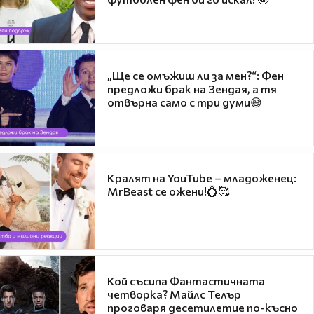
„Ще се омъжиш ли за мен?“: Фен
предложи брак на Зендая, а тя
отвърна само с три думи😅
Кралят на YouTube – младоженец:
MrBeast се ожени!💍🥰
Кой съсипа Фантастичната
четворка? Майлс Телър
проговаря десетилетие по-късно