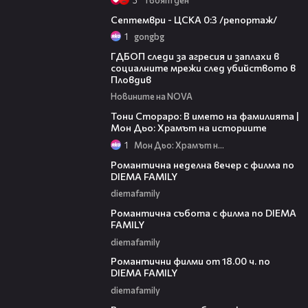
06:08
Септември - ЦСКА 0:3 /репортаж/
1
gongbg
10:46
ГДБОП следи за агресия и заплахи в
социалните мрежи след убийството в
Пловдив
Новините на NOVA
01:17:16
Тони Стораро: В името на фамилията |
Мон Дьо: Храмът на историите
1
Мон Дьо: Храмът на историите
00:20
Романтична неделна вечер с филма по
DIEMA FAMILY
diemafamily
00:21
Романтична събота с филма по DIEMA
FAMILY
diemafamily
00:36
Романтични филми от 18.00 ч. по
DIEMA FAMILY
diemafamily
00:36