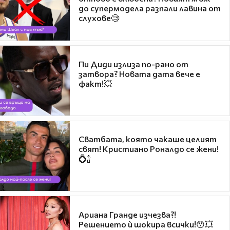
до супермодела разпали лавина от
слухове🧐
Пи Диди излиза по-рано от
затвора? Новата дата вече е
факт!💥
Сватбата, която чакаше целият
свят! Кристиано Роналдо се жени!
💍🍾
Ариана Гранде изчезва?!
Решението ѝ шокира всички!😯💥