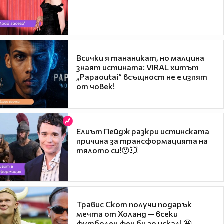
Всички я тананикат, но малцина
знаят истината: VIRAL хитът
„Papaoutai“ всъщност не е изпят
от човек!
Елиът Пейдж разкри истинската
причина за трансформацията на
тялото си!😯💥
Травис Скот получи подарък
мечта от Холанд — всеки
футболен фен би го искал! 🤩