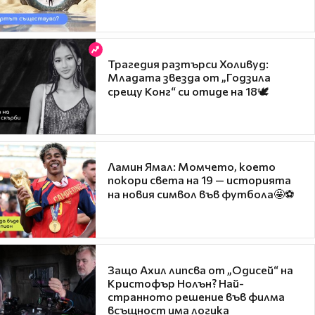
Трагедия разтърси Холивуд:
Младата звезда от „Годзила
срещу Конг“ си отиде на 18🕊️
Ламин Ямал: Момчето, което
покори света на 19 — историята
на новия символ във футбола🤩⚽
Защо Ахил липсва от „Одисей“ на
Кристофър Нолън? Най-
странното решение във филма
всъщност има логика