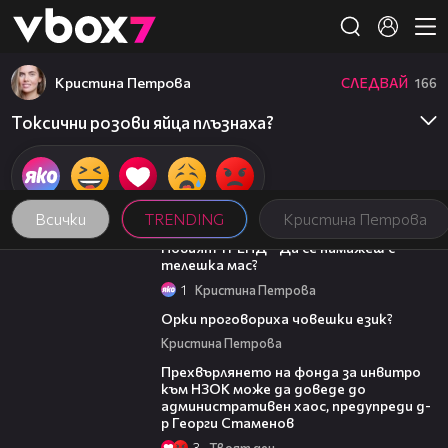
Member of
👾
Кристина Петрова
СЛЕДВАЙ
166
Токсични розови яйца плъзнаха?
Всички
TRENDING
Кристина Петрова
00:27
Новият ТРЕНД - Да се намажеш с
телешка мас?
1
Кристина Петрова
00:34
Орки проговориха човешки език?
Кристина Петрова
08:42
Прехвърлянето на фонда за инвитро
към НЗОК може да доведе до
административен хаос, предупреди д-
р Георги Стаменов
3
Твоят ден