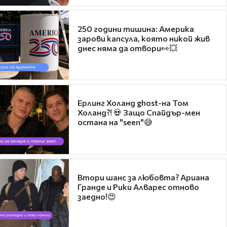
250 години тишина: Америка
зарови капсула, която никой жив
днес няма да отвори👀💥
Ерлинг Холанд ghost-на Том
Холанд?! 💀 Защо Спайдър-мен
остана на "seen"😅
Втори шанс за любовта? Ариана
Гранде и Рики Алварес отново
заедно!😍