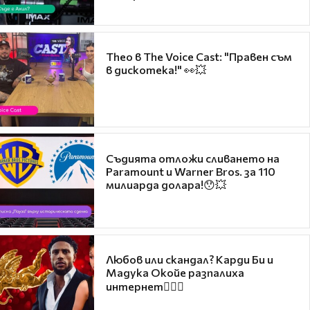
Theo в The Voice Cast: "Правен съм
в дискотека!" 👀💥
Съдията отложи сливането на
Paramount и Warner Bros. за 110
милиарда долара!😯💥
Любов или скандал? Карди Би и
Мадука Окойе разпалиха
интернет❤️‍🔥🔥