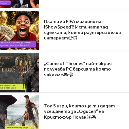
Плати ли FIFA милиони на
IShowSpeed?! Истината зад
сделката, която разтърси целия
интернет🤑💥
„Game of Thrones“ най-накрая
получава PC версията която
чакахме🎮🤩
Топ 5 игри, които ще ти дадат
усещането за „Одисея“ на
Кристофър Нолан🤩🎮