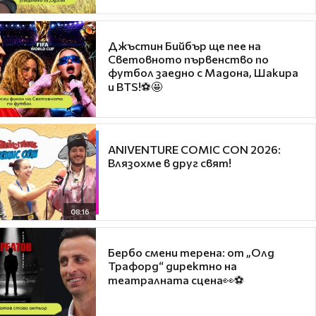
Джъстин Бийбър ще пее на
Световното първенство по
футбол заедно с Мадона, Шакира
и BTS!⚽🤩
ANIVENTURE COMIC CON 2026:
Влязохме в друг свят!
08:16
Бербо смени терена: от „Олд
Трафорд“ директно на
театралната сцена👀⚽