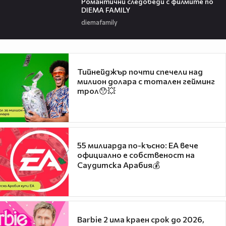
Романтични следобеди с филмите по
DIEMA FAMILY
diemafamily
Тийнейджър почти спечели над
милион долара с тотален гейминг
трол😯💥
55 милиарда по-късно: EA вече
официално е собственост на
Саудитска Арабия💰
Barbie 2 има краен срок до 2026,