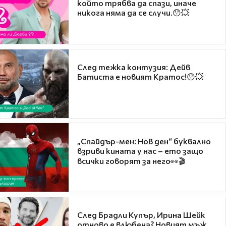
който трябва да спази, иначе
никога няма да се случи.😯💥
След тежка контузия: Дейв
Батиста е новият Кратос!😯💥
„Спайдър-мен: Нов ден“ буквално
взриви кината у нас – ето защо
всички говорят за него👀🎬
След Брадли Купър, Ирина Шейк
отново е влюбена? Новият мъж