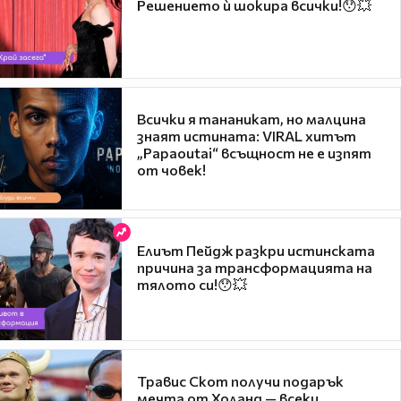
Решението ѝ шокира всички!😯💥
Всички я тананикат, но малцина
знаят истината: VIRAL хитът
„Papaoutai“ всъщност не е изпят
от човек!
Елиът Пейдж разкри истинската
причина за трансформацията на
тялото си!😯💥
Травис Скот получи подарък
мечта от Холанд — всеки