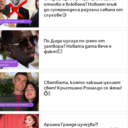
отново е влюбена? Новият мъж
до супермодела разпали лавина от
слухове🧐
Пи Диди излиза по-рано от
затвора? Новата дата вече е
факт!💥
Сватбата, която чакаше целият
свят! Кристиано Роналдо се жени!
💍🍾
Ариана Гранде изчезва?!