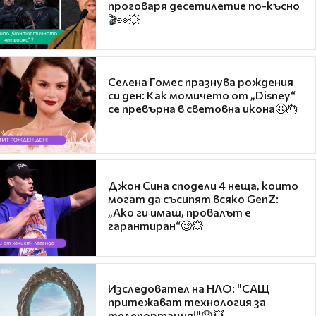
проговаря десетилетие по-късно
🎬👀💥
Селена Гомес празнува рождения
си ден: Как момичето от „Disney“
се превърна в световна икона🤩🎂
Джон Сина сподели 4 неща, които
могат да съсипят всяко GenZ:
„Ако ги имаш, провалът е
гарантиран“🧐💥
Изследовател на НЛО: "САЩ
притежават технология за
телепортация!"😯💥