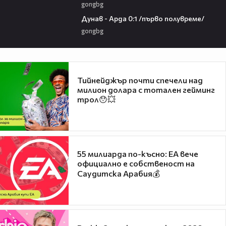
gongbg
03:00
Дунав - Арда 0:1 /първо полувреме/
gongbg
Тийнейджър почти спечели над
милион долара с тотален гейминг
трол😯💥
55 милиарда по-късно: EA вече
официално е собственост на
Саудитска Арабия💰