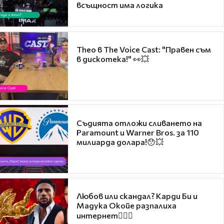
всъщност има логика
Theo в The Voice Cast: "Правен съм
в дискотека!" 👀💥
Съдията отложи сливането на
Paramount и Warner Bros. за 110
милиарда долара!😯💥
Любов или скандал? Карди Би и
Мадука Окойе разпалиха
интернет❤️‍🔥🔥