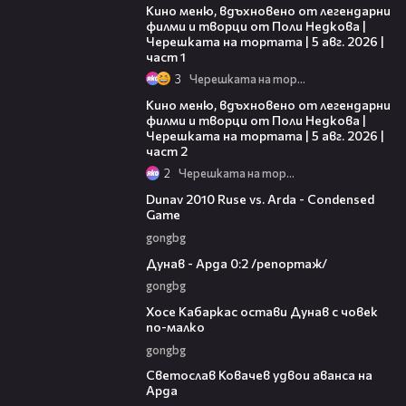
Кино меню, вдъхновено от легендарни
филми и творци от Поли Недкова |
Черешката на тортата | 5 авг. 2026 |
част 1
3
Черешката на тортата
15:31
Кино меню, вдъхновено от легендарни
филми и творци от Поли Недкова |
Черешката на тортата | 5 авг. 2026 |
част 2
2
Черешката на тортата
20:01
Dunav 2010 Ruse vs. Arda - Condensed
Game
gongbg
06:10
Дунав - Арда 0:2 /репортаж/
gongbg
00:31
Хосе Кабаркас остави Дунав с човек
по-малко
gongbg
01:07
Светослав Ковачев удвои аванса на
Арда