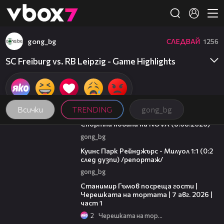
Member of
👾
gong_bg
СЛЕДВАЙ
1256
SC Freiburg vs. RB Leipzig - Game Highlights
Всички
TRENDING
gong_bg
04:09
Спортни новини на NOVA (8.08.2026)
gong_bg
08:50
Куинс Парк Рейнджърс - Милуол 1:1 (0:2
след дузпи) /репортаж/
gong_bg
16:22
Станимир Гъмов посреща гости |
Черешката на тортата | 7 авг. 2026 |
част 1
2
Черешката на тортата
15:39