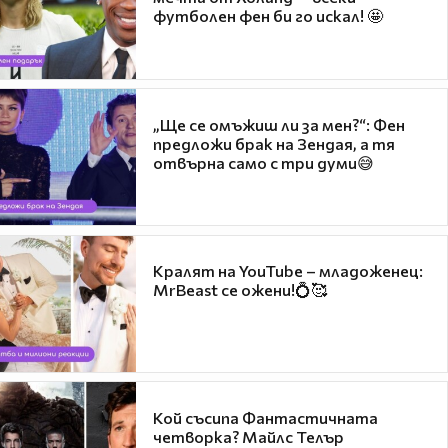
футболен фен би го искал! 🤩
„Ще се омъжиш ли за мен?“: Фен
предложи брак на Зендая, а тя
отвърна само с три думи😅
Кралят на YouTube – младоженец:
MrBeast се ожени!💍🥰
Кой съсипа Фантастичната
четворка? Майлс Телър