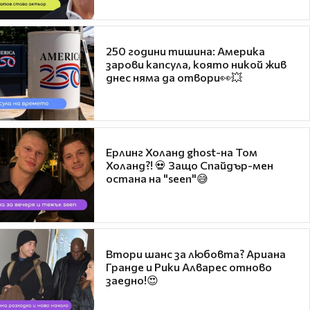
250 години тишина: Америка
зарови капсула, която никой жив
днес няма да отвори👀💥
Ерлинг Холанд ghost-на Том
Холанд?! 💀 Защо Спайдър-мен
остана на "seen"😅
Втори шанс за любовта? Ариана
Гранде и Рики Алварес отново
заедно!😍