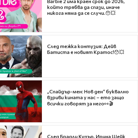
Barbie 2 има краен срок до 2026,
който трябва да спази, иначе
никога няма да се случи.😯💥
След тежка контузия: Дейв
Батиста е новият Кратос!😯💥
„Спайдър-мен: Нов ден“ буквално
взриви кината у нас – ето защо
всички говорят за него👀🎬
След Брадли Купър, Ирина Шейк