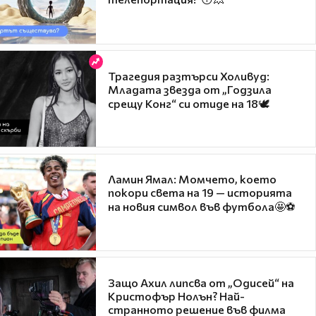
Трагедия разтърси Холивуд:
Младата звезда от „Годзила
срещу Конг“ си отиде на 18🕊️
Ламин Ямал: Момчето, което
покори света на 19 — историята
на новия символ във футбола🤩⚽
Защо Ахил липсва от „Одисей“ на
Кристофър Нолън? Най-
странното решение във филма