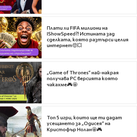
Плати ли FIFA милиони на
IShowSpeed?! Истината зад
сделката, която разтърси целия
интернет🤑💥
„Game of Thrones“ най-накрая
получава PC версията която
чакахме🎮🤩
Топ 5 игри, които ще ти дадат
усещането за „Одисея“ на
Кристофър Нолан🤩🎮