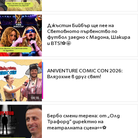
Джъстин Бийбър ще пее на
Световното първенство по
футбол заедно с Мадона, Шакира
и BTS!⚽🤩
ANIVENTURE COMIC CON 2026:
Влязохме в друг свят!
08:16
Бербо смени терена: от „Олд
Трафорд“ директно на
театралната сцена👀⚽