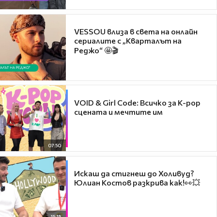
VESSOU влиза в света на онлайн
сериалите с „Кварталът на
Реджо“ 🤩🎬
VOID & Girl Code: Всичко за K-pop
сцената и мечтите им
07:50
Искаш да стигнеш до Холивуд?
Юлиан Костов разкрива как!👀💥
15:15