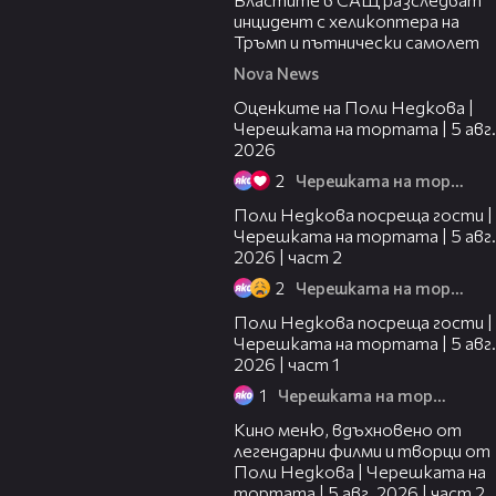
инцидент с хеликоптера на
Тръмп и пътнически самолет
Nova News
02:09
Оценките на Поли Недкова |
Черешката на тортата | 5 авг.
2026
2
Черешката на тортата
13:03
Поли Недкова посреща гости |
Черешката на тортата | 5 авг.
2026 | част 2
2
Черешката на тортата
19:25
Поли Недкова посреща гости |
Черешката на тортата | 5 авг.
2026 | част 1
1
Черешката на тортата
15:31
Кино меню, вдъхновено от
легендарни филми и творци от
Поли Недкова | Черешката на
тортата | 5 авг. 2026 | част 2