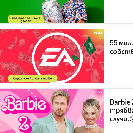
55 мил
собств
Barbie
трябва
случи.