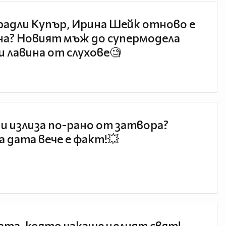
радли Купър, Ирина Шейк отново е
а? Новият мъж до супермодела
и лавина от слухове🧐
и излиза по-рано от затвора?
 дата вече е факт!💥
та, която чакаше целият свят!