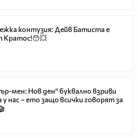
ежка контузия: Дейв Батиста е
 Кратос!😯💥
ър-мен: Нов ден“ буквално взриви
 у нас – ето защо всички говорят за
🎬