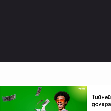
Тийней
долара