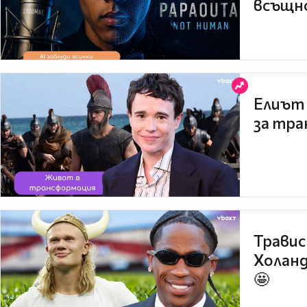
всъщно
Елиът 
за тра
Травис
Холанд
🤩