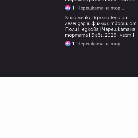
1
Черешката на тортата
15:39
Кино меню, вдъхновено от
легендарни филми и творци от
Поли Недкова | Черешката на
тортата | 5 авг. 2026 | част 1
1
Черешката на тортата