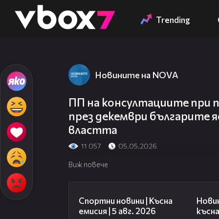
Member of
👾
Trending
Новините на NOVA
ПП на консултациите при 
през декември българите я
властта
11 057
05.05.2026
Виж повече
03:37
Спортни новини | Късна
Нови
емисия | 5 авг. 2026
късна