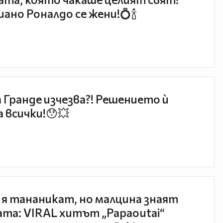
ано Роналдо се жени!💍🍾
 Гранде изчезва?! Решението ѝ
 всички!😯💥
 я тананикат, но малцина знаят
та: VIRAL хитът „Papaoutai“