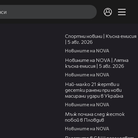
03:37
Спортни новини | Късна емисия
| 5 авг. 2026
Новините на NOVA
20:06
Новините на NOVA | Лятна
късна емисия | 5 авг. 2026
Новините на NOVA
01:14
Най-малко 21 жертви и
десетки ранени при нови
масирани удари в Украйна
Новините на NOVA
01:06
Мъж почина след жесток
побой в Пловдив
Новините на NOVA
00:39
Властите в САЩ разследват