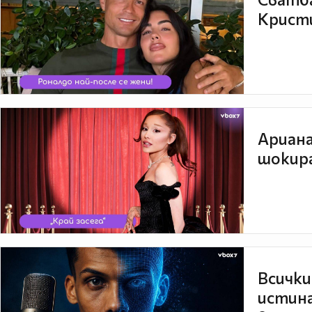
Кристи
Ариана
шокира
Всички
истина