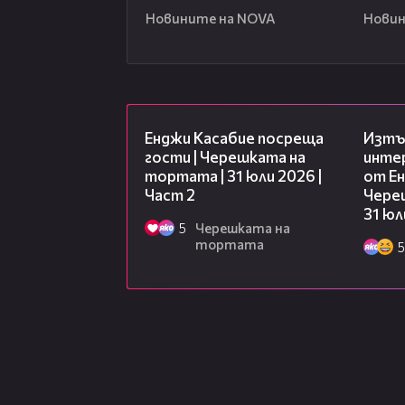
Новините на NOVA
Новин
16:45
Енджи Касабие посреща
Изтъ
гости | Черешката на
инте
тортата | 31 юли 2026 |
от Ен
Част 2
Чере
31 юл
5
Черешката на
тортата
5