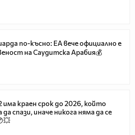
иарда по-късно: EA вече официално е
еност на Саудитска Арабия💰
 2 има краен срок до 2026, който
 да спази, иначе никога няма да се
😯💥