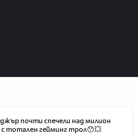
джър почти спечели над милион
 с тотален гейминг трол😯💥