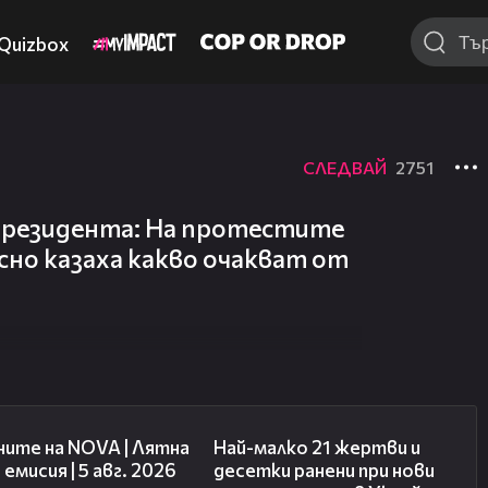
Quizbox
СЛЕДВАЙ
2751
президента: На протестите
сно казаха какво очакват от
20:06
01:14
ните на NOVA | Лятна
Най-малко 21 жертви и
 емисия | 5 авг. 2026
десетки ранени при нови