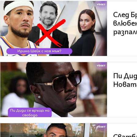
След Б
влюбен
разпал
Пи Дид
Новата
Сватба