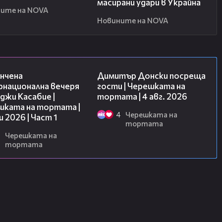
масирани удари в Украйна
ите на NOVA
Новините на NOVA
18:07
17:43
нчена
Димитър Донски посреща
рнационална вечеря
гости | Черешката на
джи Касабие |
тортата | 4 авг. 2026
шката на тортата |
4
Черешката на
и 2026 | Част 1
тортата
Черешката на
тортата