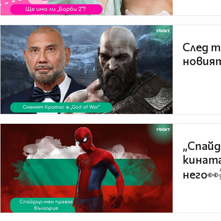
След т
новият
„Спайд
кината
него👀