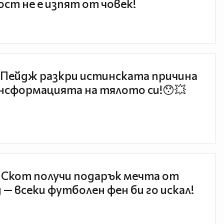
ст не е изпят от човек!
Пейдж разкри истинската причина
нсформацията на тялото си!😯💥
 Скот получи подарък мечта от
 — всеки футболен фен би го искал!