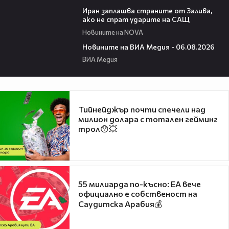
00:41
Иран заплашва страните от Залива,
ако не спрат ударите на САЩ
Новините на NOVA
22:43
Новините на ВИА Медия - 06.08.2026
ВИА Медия
Тийнейджър почти спечели над
милион долара с тотален гейминг
трол😯💥
55 милиарда по-късно: EA вече
официално е собственост на
Саудитска Арабия💰