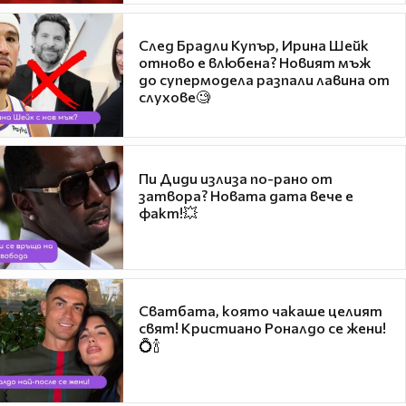
След Брадли Купър, Ирина Шейк
отново е влюбена? Новият мъж
до супермодела разпали лавина от
слухове🧐
Пи Диди излиза по-рано от
затвора? Новата дата вече е
факт!💥
Сватбата, която чакаше целият
свят! Кристиано Роналдо се жени!
💍🍾