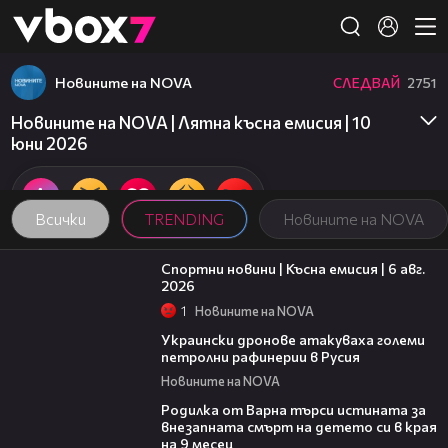
Member of
👾
Новините на NOVA
СЛЕДВАЙ
2751
Новините на NOVA | Лятна късна емисия | 10
юни 2026
Всички
TRENDING
Новините на NOVA
04:51
Спортни новини | Късна емисия | 6 авг.
2026
1
Новините на NOVA
00:41
Украински дронове атакуваха големи
петролни рафинерии в Русия
Новините на NOVA
03:09
Родилка от Варна търси истината за
внезапната смърт на детето си в края
на 9 месец