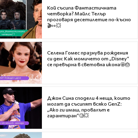
Кой съсипа Фантастичната
четворка? Майлс Телър
проговаря десетилетие по-късно
🎬👀💥
Селена Гомес празнува рождения
си ден: Как момичето от „Disney“
се превърна в световна икона🤩🎂
Джон Сина сподели 4 неща, които
могат да съсипят всяко GenZ:
„Ако ги имаш, провалът е
гарантиран“🧐💥