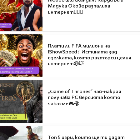
Мадука Окойе разпалиха
интернет❤️‍🔥🔥
Плати ли FIFA милиони на
IShowSpeed?! Истината зад
сделката, която разтърси целия
интернет🤑💥
„Game of Thrones“ най-накрая
получава PC версията която
чакахме🎮🤩
Топ 5 игри, които ще ти дадат