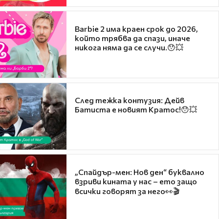
Barbie 2 има краен срок до 2026,
който трябва да спази, иначе
никога няма да се случи.😯💥
След тежка контузия: Дейв
Батиста е новият Кратос!😯💥
„Спайдър-мен: Нов ден“ буквално
взриви кината у нас – ето защо
всички говорят за него👀🎬