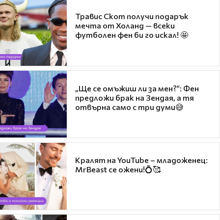
Травис Скот получи подарък
мечта от Холанд — всеки
футболен фен би го искал! 🤩
„Ще се омъжиш ли за мен?“: Фен
предложи брак на Зендая, а тя
отвърна само с три думи😅
Кралят на YouTube – младоженец:
MrBeast се ожени!💍🥰