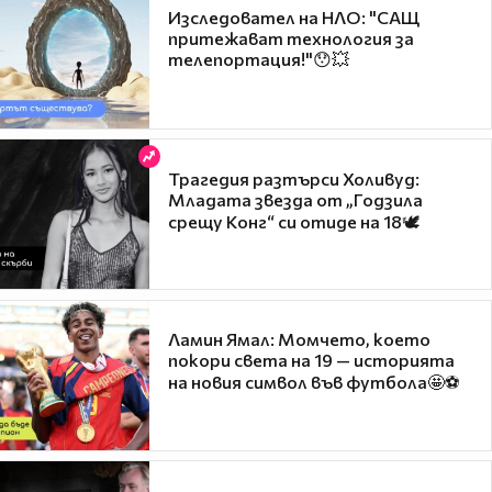
Изследовател на НЛО: "САЩ
притежават технология за
телепортация!"😯💥
Трагедия разтърси Холивуд:
Младата звезда от „Годзила
срещу Конг“ си отиде на 18🕊️
Ламин Ямал: Момчето, което
покори света на 19 — историята
на новия символ във футбола🤩⚽