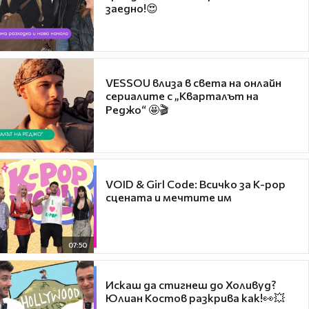
заедно!😍
VESSOU влиза в света на онлайн
сериалите с „Кварталът на
Реджо“ 🤩🎬
VOID & Girl Code: Всичко за K-pop
сцената и мечтите им
07:50
Искаш да стигнеш до Холивуд?
Юлиан Костов разкрива как!👀💥