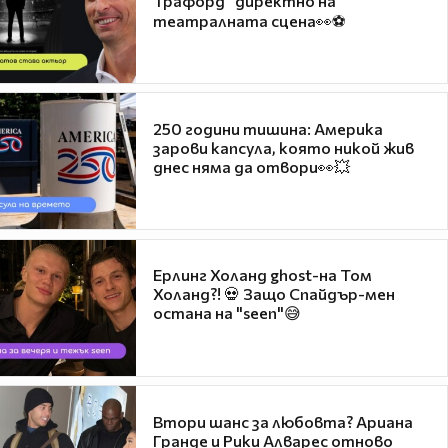
Трафорд“ директно на
театралната сцена👀⚽
250 години тишина: Америка
зарови капсула, която никой жив
днес няма да отвори👀💥
Ерлинг Холанд ghost-на Том
Холанд?! 💀 Защо Спайдър-мен
остана на "seen"😅
Втори шанс за любовта? Ариана
Гранде и Рики Алварес отново