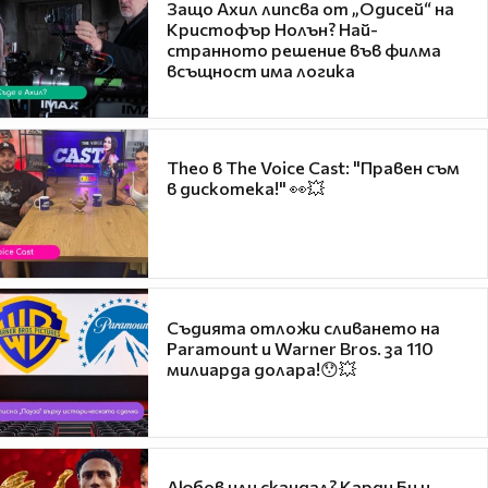
Защо Ахил липсва от „Одисей“ на
Кристофър Нолън? Най-
странното решение във филма
всъщност има логика
Theo в The Voice Cast: "Правен съм
в дискотека!" 👀💥
Съдията отложи сливането на
Paramount и Warner Bros. за 110
милиарда долара!😯💥
Любов или скандал? Карди Би и