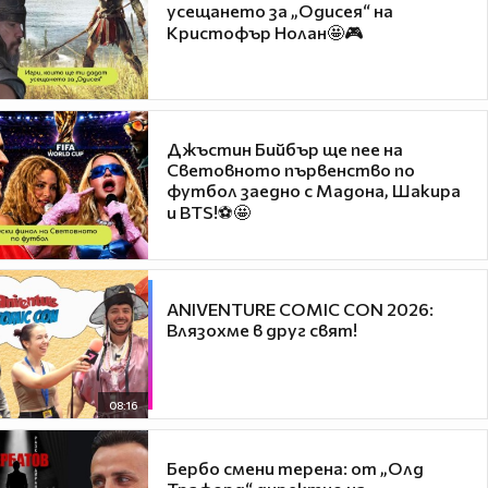
усещането за „Одисея“ на
Кристофър Нолан🤩🎮
Джъстин Бийбър ще пее на
Световното първенство по
футбол заедно с Мадона, Шакира
и BTS!⚽🤩
ANIVENTURE COMIC CON 2026:
Влязохме в друг свят!
08:16
Бербо смени терена: от „Олд