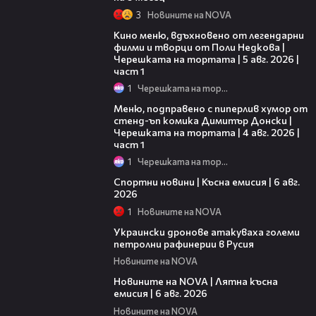
3
Новините на NOVA
15:39
Кино меню, вдъхновено от легендарни
филми и творци от Поли Недкова |
Черешката на тортата | 5 авг. 2026 |
част 1
1
Черешката на тортата
16:03
Меню, подправено с пиперлив хумор от
стенд-ъп комика Димитър Донски |
Черешката на тортата | 4 авг. 2026 |
част 1
1
Черешката на тортата
04:51
Спортни новини | Късна емисия | 6 авг.
2026
1
Новините на NOVA
00:41
Украински дронове атакуваха големи
петролни рафинерии в Русия
Новините на NOVA
20:26
Новините на NOVA | Лятна късна
емисия | 6 авг. 2026
Новините на NOVA