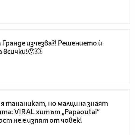
 Гранде изчезва?! Решението ѝ
 всички!😯💥
 я тананикат, но малцина знаят
та: VIRAL хитът „Papaoutai“
ст не е изпят от човек!