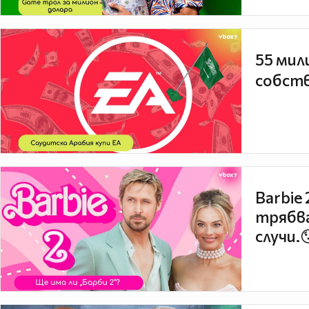
55 мил
собств
Barbie
трябва
случи.