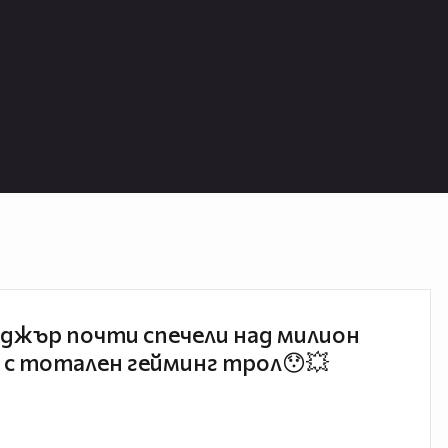
джър почти спечели над милион
 с тотален гейминг трол😯💥