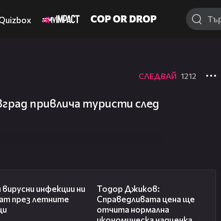
Quizbox
СЛЕДВАЙ
1212
вград привлича туристи след
03:37
14:10
 вирусни инфекции ни
Тодор Джиков:
гат през летните
Справедливата цена ще
ци
отчита нормална
икономическа надценка,