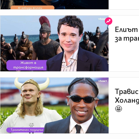
Елиът 
за тра
Травис
Холанд
🤩