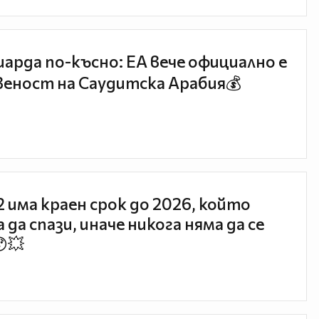
иарда по-късно: EA вече официално е
еност на Саудитска Арабия💰
 2 има краен срок до 2026, който
 да спази, иначе никога няма да се
😯💥