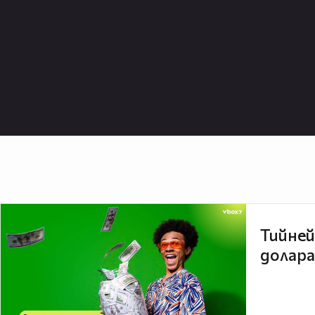
Тийней
долара