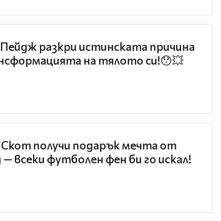
Пейдж разкри истинската причина
нсформацията на тялото си!😯💥
 Скот получи подарък мечта от
 — всеки футболен фен би го искал!