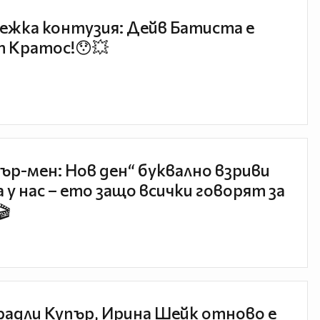
ежка контузия: Дейв Батиста е
 Кратос!😯💥
ър-мен: Нов ден“ буквално взриви
 у нас – ето защо всички говорят за
🎬
радли Купър, Ирина Шейк отново е