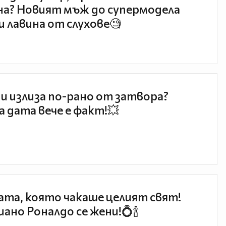
а? Новият мъж до супермодела
и лавина от слухове🧐
и излиза по-рано от затвора?
 дата вече е факт!💥
та, която чакаше целият свят!
ано Роналдо се жени!💍🍾