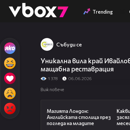
Member of
👾
Trending
Събуди се
Уникална вила край Ивайло
мащабна реставрация
1 378
06.06.2026
Виж повече
05:03
Магията Лондон:
Какви
Английската столица през
зася
погледа на младите
месе