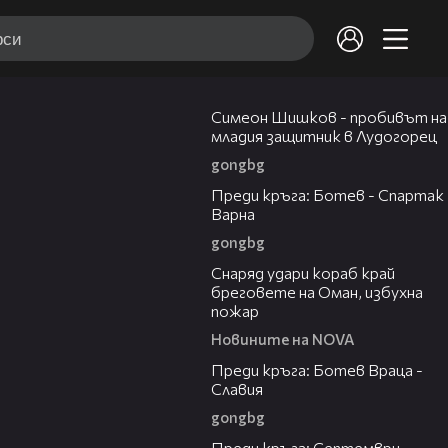
03:07
Симеон Шишков - пробивът на
младия защитник в Лудогорец
gongbg
05:30
Преди кръга: Ботев - Спартак
Варна
gongbg
01:04
Снаряд удари кораб край
бреговете на Оман, избухна
пожар
Новините на NOVA
06:28
Преди кръга: Ботев Враца -
Славия
gongbg
06:25
Преди кръга: Септември -