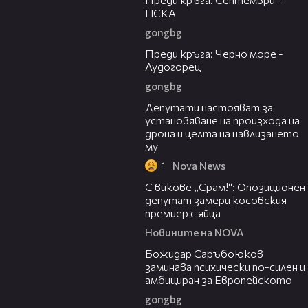
ЦСКА
gongbg
05:23
Преди кръга: Черно море -
Лудогорец
gongbg
00:59
Депутати настояват за
установяване на произхода на
дрона и целта на навлизането
му
1
Nova News
01:24
С викове „Срам!“: Опозиционен
депутат замери косовския
премиер с яйца
Новините на NOVA
03:43
Божидар Саръбоюков
заминава психически по-силен и
амбициран за Европейското
gongbg
03:11