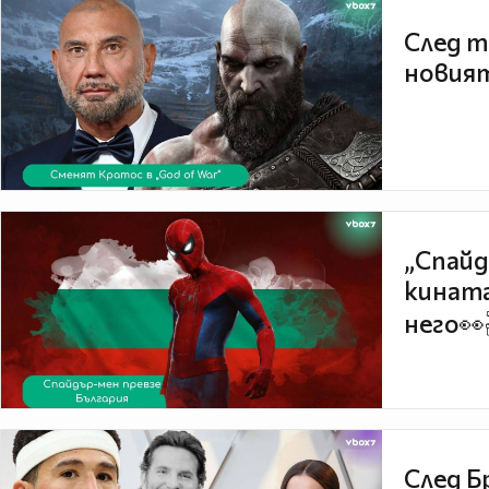
След т
новият
„Спайд
кината
него👀
След Б