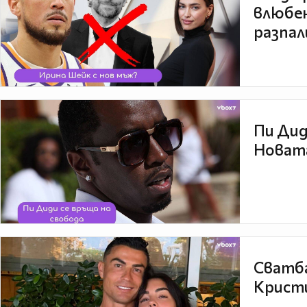
влюбен
разпал
Пи Дид
Новата
Сватба
Кристи