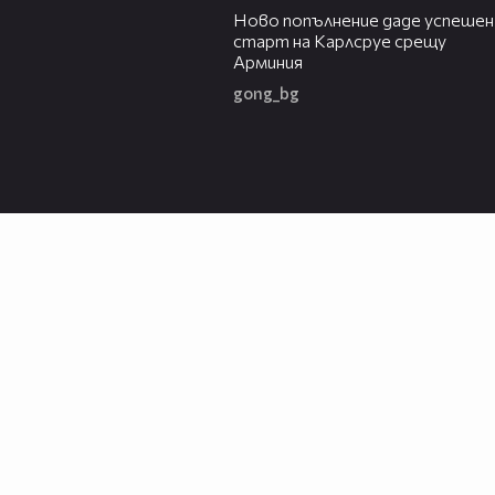
Ново попълнение даде успешен
старт на Карлсруе срещу
Арминия
gong_bg