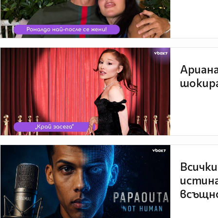
Ариана
шокира
Всички
истина
всъщно