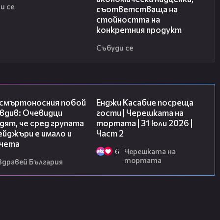
и се
съответстваща на
стойността на
конкретния продукт
Събуди се
09:32
16:45
 смъртоносния побой
Енджи Касабие посреща
вдив: Очевидци
гости | Черешката на
ят, че сред групата
тортата | 31 юли 2026 |
йджъри е имало и
Част 2
чета
6
Черешката на
тортата
Здравей България