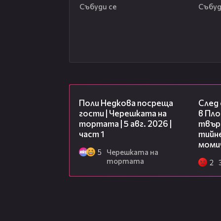
Събуди се
Събуд
19:25
Поли Недкова посреща
След
гости | Черешката на
в Пло
тортата | 5 авг. 2026 |
твърд
част 1
тийне
моми
5
Черешката на
тортата
2