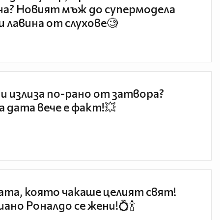
а? Новият мъж до супермодела
и лавина от слухове🧐
и излиза по-рано от затвора?
 дата вече е факт!💥
та, която чакаше целият свят!
ано Роналдо се жени!💍🍾