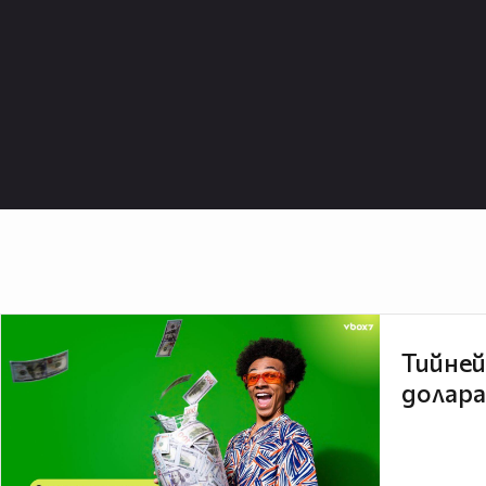
Тийней
долара