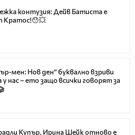
ежка контузия: Дейв Батиста е
 Кратос!😯💥
ър-мен: Нов ден“ буквално взриви
 у нас – ето защо всички говорят за
🎬
радли Купър, Ирина Шейк отново е