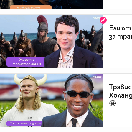
Елиът 
за тра
Травис
Холанд
🤩