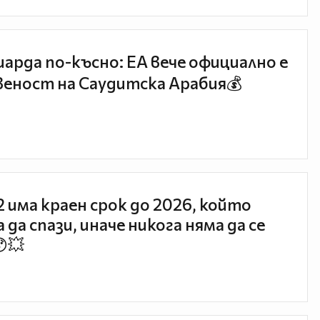
иарда по-късно: EA вече официално е
еност на Саудитска Арабия💰
 2 има краен срок до 2026, който
 да спази, иначе никога няма да се
😯💥