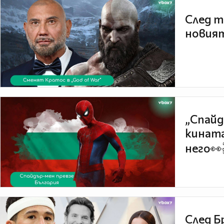
След т
новият
„Спайд
кината
него👀
След Б