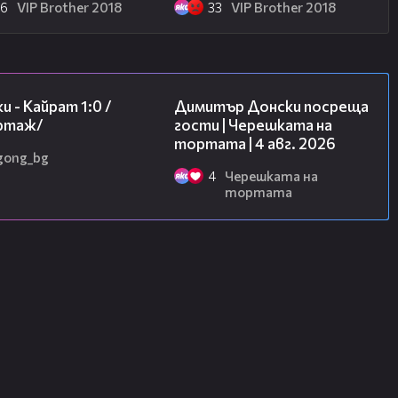
26
VIP Brother 2018
33
VIP Brother 2018
05:57
17:43
и - Кайрат 1:0 /
Димитър Донски посреща
ртаж/
гости | Черешката на
тортата | 4 авг. 2026
gong_bg
4
Черешката на
тортата