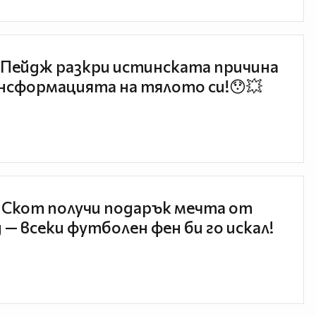
Пейдж разкри истинската причина
нсформацията на тялото си!😯💥
 Скот получи подарък мечта от
 — всеки футболен фен би го искал!