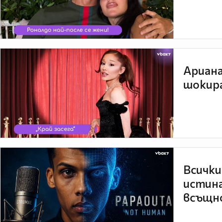
Ариана
шокира
Всички
истина
всъщно