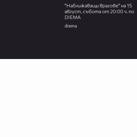
"Наближаващи врагове" на 15
август, събота от 20:00 ч. по
DIEMA
diema