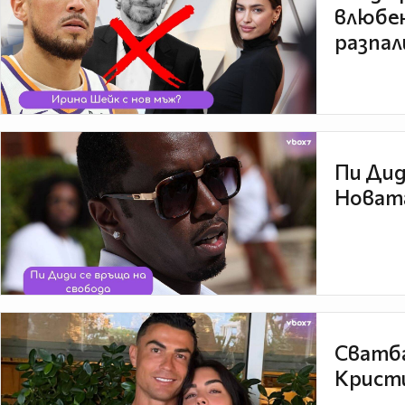
влюбен
разпал
Пи Дид
Новата
Сватба
Кристи