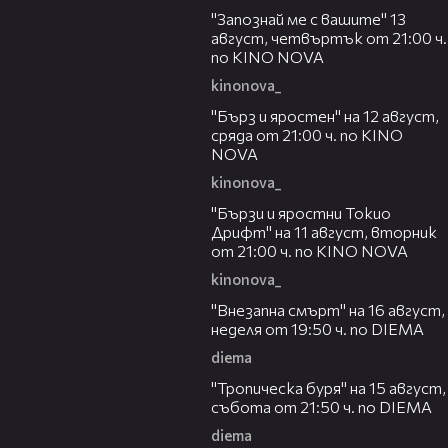
"Запознай ме с вашите" 13
август, четвъртък от 21:00 ч.
по KINO NOVA
kinonova_
00:22
"Бърз и яростен" на 12 август,
сряда от 21:00 ч. по KINO
NOVA
kinonova_
00:31
"Бързи и яростни Токио
Дрифт" на 11 август, вторник
от 21:00 ч. по KINO NOVA
kinonova_
00:33
"Внезапна смърт" на 16 август,
неделя от 19:50 ч. по DIEMA
diema
00:32
"Тропическа буря" на 15 август,
събота от 21:50 ч. по DIEMA
diema
00:30