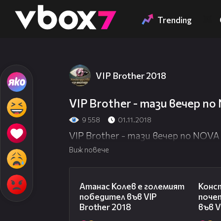
Member of
👾
Trending
VIP Brother 2018
VIP Brother - тази вечер по 
9 558
01.11.2018
VIP Brother - тази вечер по NOVA (
Виж повече
06:03
Атанас Колев е големият
Конс
победител във VIP
поче
Brother 2018
във V