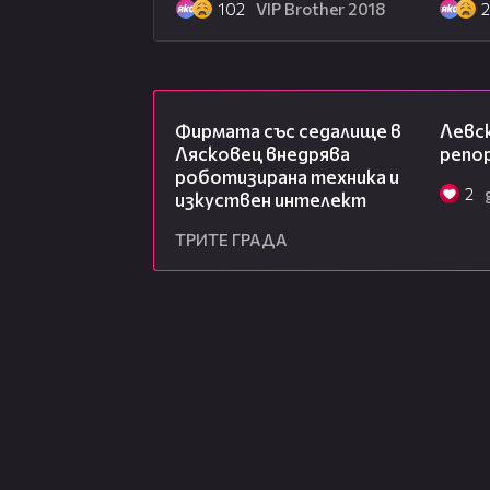
102
VIP Brother 2018
00:06
Фирмата със седалище в
Левск
Лясковец внедрява
репо
роботизирана техника и
2
изкуствен интелект
ТРИТЕ ГРАДА