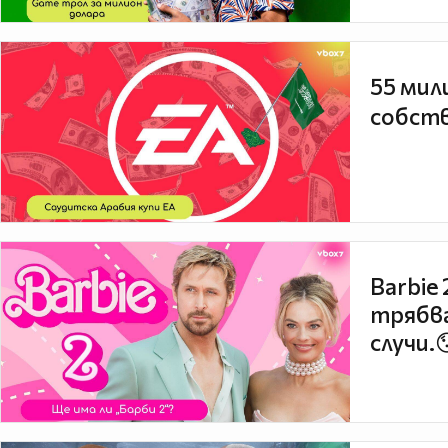
55 мил
собств
Barbie
трябва
случи.