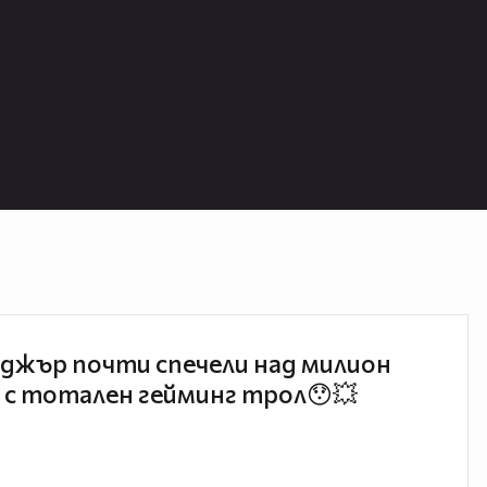
джър почти спечели над милион
 с тотален гейминг трол😯💥