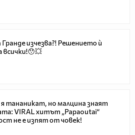
 Гранде изчезва?! Решението ѝ
 всички!😯💥
 я тананикат, но малцина знаят
та: VIRAL хитът „Papaoutai“
ст не е изпят от човек!