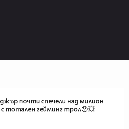
джър почти спечели над милион
 с тотален гейминг трол😯💥