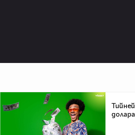
Тийней
долара