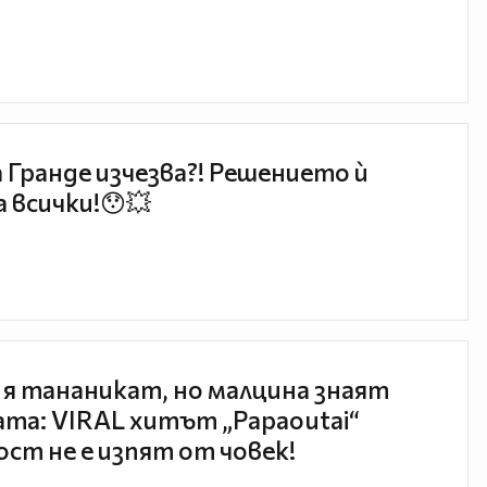
 Гранде изчезва?! Решението ѝ
 всички!😯💥
 я тананикат, но малцина знаят
та: VIRAL хитът „Papaoutai“
ст не е изпят от човек!