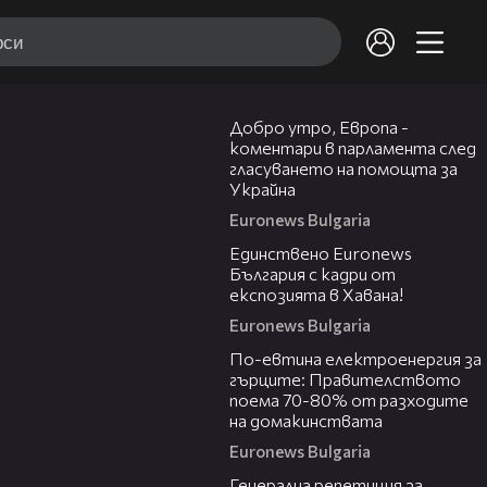
13:36
Добро утро, Европа -
коментари в парламента след
гласуването на помощта за
Украйна
Euronews Bulgaria
00:47
Единствено Euronews
България с кадри от
експозията в Хавана!
Euronews Bulgaria
01:31
По-евтина електроенергия за
гърците: Правителството
поема 70-80% от разходите
на домакинствата
Euronews Bulgaria
01:34
Генерална репетиция за