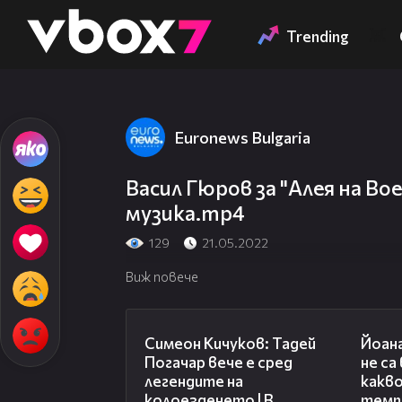
Member of
👾
Trending
Euronews Bulgaria
Васил Гюров за "Алея на Во
музика.mp4
129
21.05.2022
Виж повече
11:23
Симеон Кичуков: Тадей
Йоан
Погачар вече е сред
не са
легендите на
какво
колоезденето | В
темп