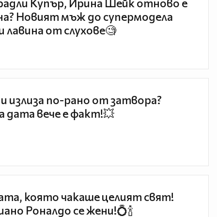
радли Купър, Ирина Шейк отново е
а? Новият мъж до супермодела
и лавина от слухове🧐
и излиза по-рано от затвора?
 дата вече е факт!💥
та, която чакаше целият свят!
ано Роналдо се жени!💍🍾