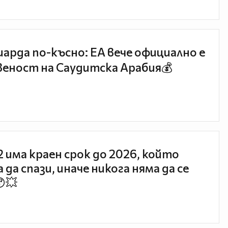
иарда по-късно: EA вече официално е
еност на Саудитска Арабия💰
 2 има краен срок до 2026, който
 да спази, иначе никога няма да се
😯💥