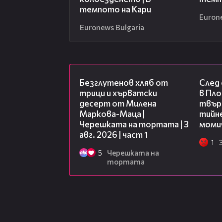
темпото на Кари
Euron
Euronews Bulgaria
16:02
Безглутенов хляб от
След
трици и хърватски
в Пло
десерт от Милена
твърд
Маркова-Маца |
тийне
Черешката на тортата | 3
моми
авг. 2026 | част 1
1
5
Черешката на
тортата