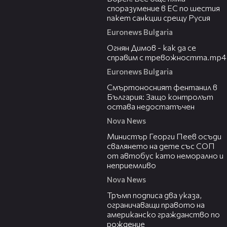
споразумение в ЕС по шестия
пакет санкции срещу Русия
Euronews Bulgaria
08:10
Огнян Димов - как да се
справим с тревожността.mp4
Euronews Bulgaria
13:02
Смъртоносният фентанил в
България: Защо контролът
остава недостатъчен
Nova News
00:31
Министър Георги Пеев осъди
свалянето на дете със СОП
от автобус като неморално и
неприемливо
Nova News
01:24
Тръмп подписа два указа,
ограничаващи правото на
американско гражданство по
рождение