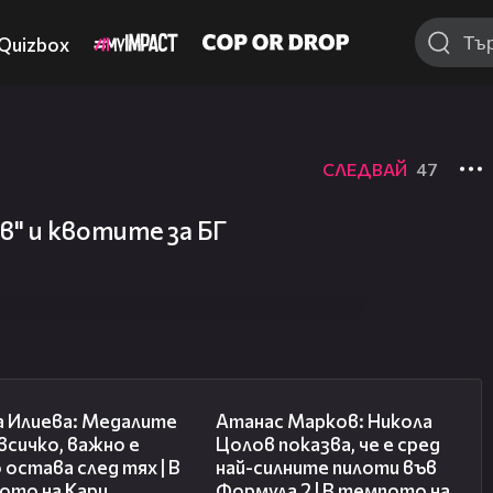
Quizbox
СЛЕДВАЙ
47
ев" и квотите за БГ
14:33
18:25
а Илиева: Медалите
Атанас Марков: Никола
 всичко, важно е
Цолов показва, че е сред
 остава след тях | В
най-силните пилоти във
ото на Кари
Формула 2 | В темпото на