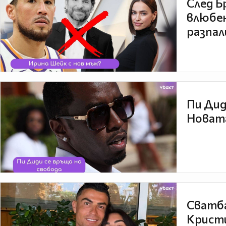
След Б
влюбен
разпал
Пи Дид
Новата
Сватба
Кристи