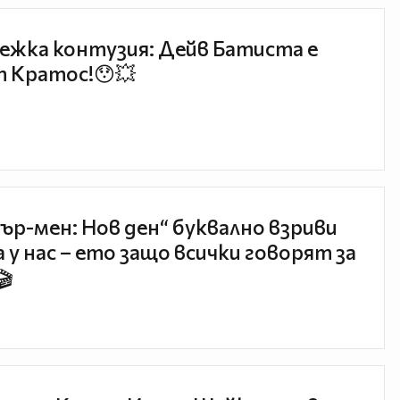
ежка контузия: Дейв Батиста е
 Кратос!😯💥
ър-мен: Нов ден“ буквално взриви
 у нас – ето защо всички говорят за
🎬