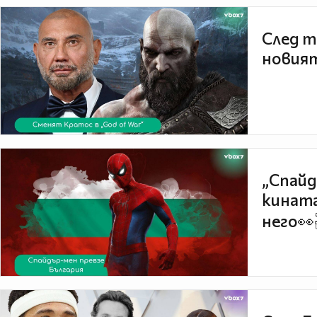
След т
новият
„Спайд
кината
него👀