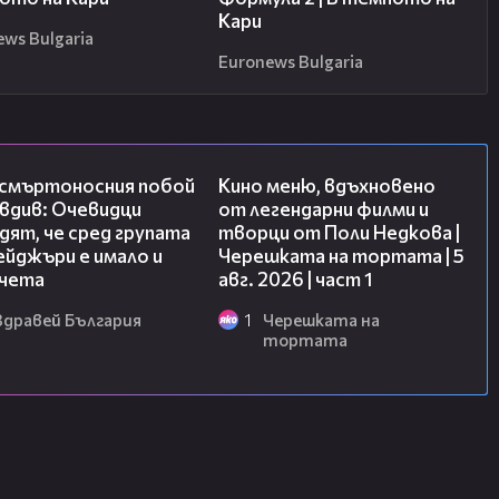
Кари
ews Bulgaria
Euronews Bulgaria
09:32
15:39
 смъртоносния побой
Кино меню, вдъхновено
вдив: Очевидци
от легендарни филми и
ят, че сред групата
творци от Поли Недкова |
йджъри е имало и
Черешката на тортата | 5
чета
авг. 2026 | част 1
Здравей България
1
Черешката на
тортата