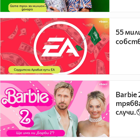
55 мил
собств
Barbie
трябва
случи.