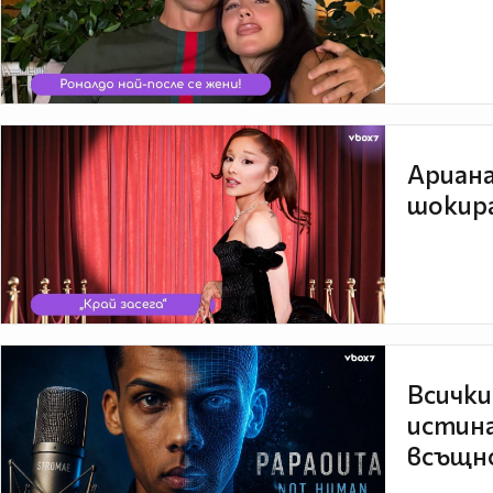
Ариана
шокира
Всички
истина
всъщно