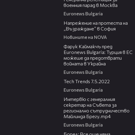
военния парад в Москва
Euronews Bulgaria
00:36
Напрежение на протеста на
„Възраждане” в София
Новините на NOVA
10:14
Фарук Каймакчъ пред
Euronews Bulgaria: Турция в ЕС
можеше да предотврати
войната в Украйна
Euronews Bulgaria
13:48
Tech Trends 7.5.2022
Euronews Bulgaria
07:44
Интервю с генералния
секретар на Съвета за
регионално сътрудничество
Майлинда Брегу.mp4
Euronews Bulgaria
01:55
Борел: Все още няма