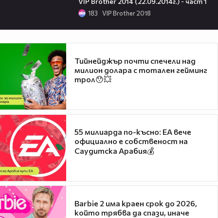
VIP Brother 2014 (22.09.2014г.) - част 1
183
VIP Brother 2018
Тийнейджър почти спечели над
милион долара с тотален гейминг
трол😯💥
55 милиарда по-късно: EA вече
официално е собственост на
Саудитска Арабия💰
Barbie 2 има краен срок до 2026,
който трябва да спази, иначе