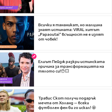
Всички я тананикат, но малцина
знаят истината: VIRAL хитът
„Papaoutai“ всъщност не е изпят
от човек!
Елиът Пейдж разкри истинската
причина за трансформацията на
тялото си!😯💥
Травис Скот получи подарък
мечта от Холанд — всеки
футболен фен би го искал! 🤩