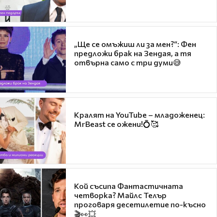
„Ще се омъжиш ли за мен?“: Фен
предложи брак на Зендая, а тя
отвърна само с три думи😅
Кралят на YouTube – младоженец:
MrBeast се ожени!💍🥰
Кой съсипа Фантастичната
четворка? Майлс Телър
проговаря десетилетие по-късно
🎬👀💥