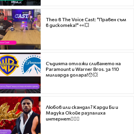
Theo в The Voice Cast: "Правен съм
в дискотека!" 👀💥
Съдията отложи сливането на
Paramount и Warner Bros. за 110
милиарда долара!😯💥
Любов или скандал? Карди Би и
Мадука Окойе разпалиха
интернет❤️‍🔥🔥