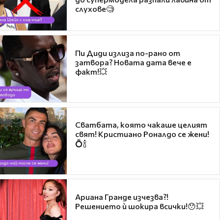
слухове🧐
Пи Диди излиза по-рано от
затвора? Новата дата вече е
факт!💥
Сватбата, която чакаше целият
свят! Кристиано Роналдо се жени!
💍🍾
Ариана Гранде изчезва?!
Решението ѝ шокира всички!😯💥