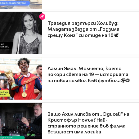
Трагедия разтърси Холивуд:
Младата звезда от „Годзила
срещу Конг“ си отиде на 18🕊️
Ламин Ямал: Момчето, което
покори света на 19 — историята
на новия символ във футбола🤩⚽
Защо Ахил липсва от „Одисей“ на
Кристофър Нолън? Най-
странното решение във филма
всъщност има логика