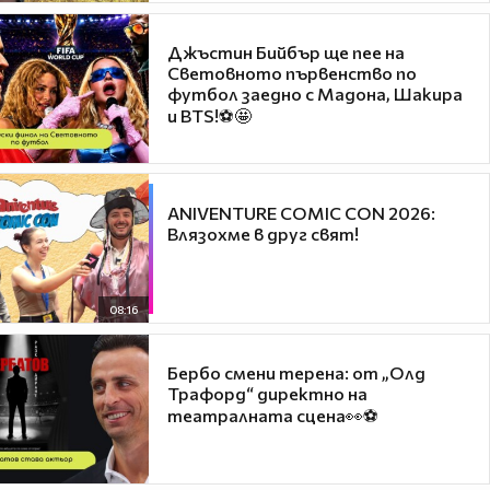
Джъстин Бийбър ще пее на
Световното първенство по
футбол заедно с Мадона, Шакира
и BTS!⚽🤩
ANIVENTURE COMIC CON 2026:
Влязохме в друг свят!
08:16
Бербо смени терена: от „Олд
Трафорд“ директно на
театралната сцена👀⚽