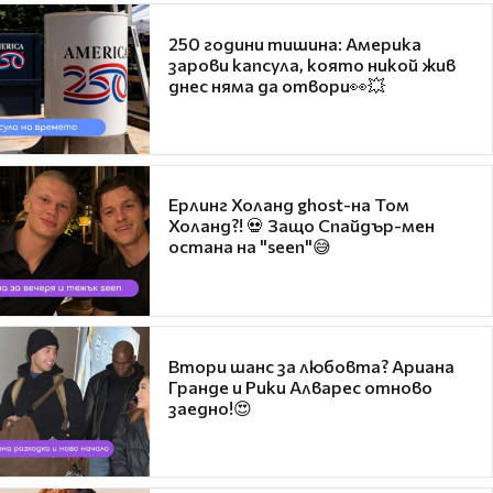
250 години тишина: Америка
зарови капсула, която никой жив
днес няма да отвори👀💥
Ерлинг Холанд ghost-на Том
Холанд?! 💀 Защо Спайдър-мен
остана на "seen"😅
Втори шанс за любовта? Ариана
Гранде и Рики Алварес отново
заедно!😍