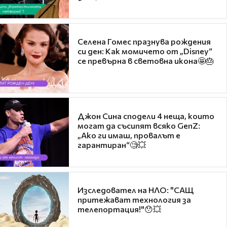
Селена Гомес празнува рождения
си ден: Как момичето от „Disney“
се превърна в световна икона🤩🎂
Джон Сина сподели 4 неща, които
могат да съсипят всяко GenZ:
„Ако ги имаш, провалът е
гарантиран“🧐💥
Изследовател на НЛО: "САЩ
притежават технология за
телепортация!"😯💥