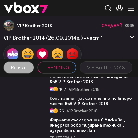
Member of
👾
VIP Brother 2018
СЛЕДВАЙ
3935
VIP Brother 2014 (26.09.2014г.) - част 1
Всички
TRENDING
VIP Brother 2018
06:03
Атанас Колев е големият победител
във VIP Brother 2018
102
VIP Brother 2018
07:57
Константин заема почетното второ
място във VIP Brother 2018
26
VIP Brother 2018
00:06
Фирмата със седалище в Лясковец
внедрява роботизирана техника и
изкуствен интелект
ТРИТЕ ГРАДА