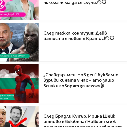
никога няма да се случи.😯💥
След тежка контузия: Дейв
Батиста е новият Кратос!😯💥
„Спайдър-мен: Нов ден“ буквално
взриви кината у нас – ето защо
всички говорят за него👀🎬
След Брадли Купър, Ирина Шейк
отново е влюбена? Новият мъж
до супермодела разпали лавина от