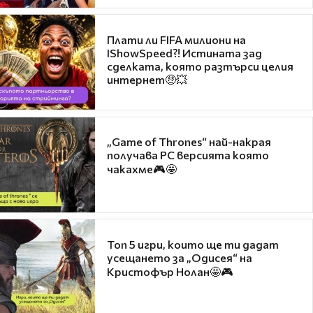
Плати ли FIFA милиони на
IShowSpeed?! Истината зад
сделката, която разтърси целия
интернет🤑💥
„Game of Thrones“ най-накрая
получава PC версията която
чакахме🎮🤩
Топ 5 игри, които ще ти дадат
усещането за „Одисея“ на
Кристофър Нолан🤩🎮