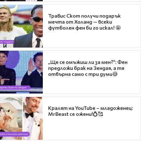
Травис Скот получи подарък
мечта от Холанд — всеки
футболен фен би го искал! 🤩
„Ще се омъжиш ли за мен?“: Фен
предложи брак на Зендая, а тя
отвърна само с три думи😅
Кралят на YouTube – младоженец:
MrBeast се ожени!💍🥰