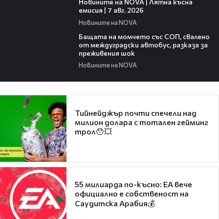
Новините на NOVA | Лятна късна
емисия | 7 авг. 2026
Новините на NOVA
00:30
Бащата на момчето със СОП, свалено
от междуградски автобус, разказа за
преживения шок
Новините на NOVA
Тийнейджър почти спечели над
милион долара с тотален гейминг
трол😯💥
55 милиарда по-късно: EA вече
официално е собственост на
Саудитска Арабия💰