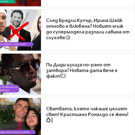
След Брадли Купър, Ирина Шейк
отново е влюбена? Новият мъж
до супермодела разпали лавина от
слухове🧐
Пи Диди излиза по-рано от
затвора? Новата дата вече е
факт!💥
Сватбата, която чакаше целият
свят! Кристиано Роналдо се жени!
💍🍾