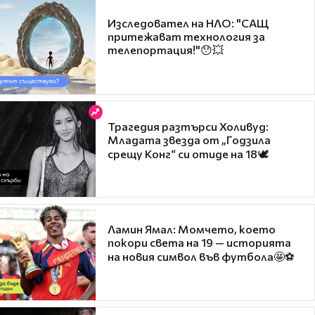
Изследовател на НЛО: "САЩ
притежават технология за
телепортация!"😯💥
Трагедия разтърси Холивуд:
Младата звезда от „Годзила
срещу Конг“ си отиде на 18🕊️
Ламин Ямал: Момчето, което
покори света на 19 — историята
на новия символ във футбола🤩⚽