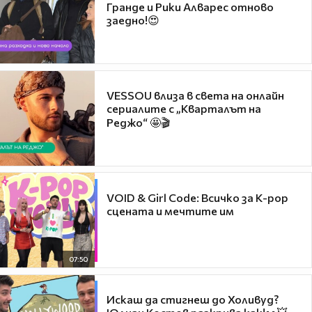
Гранде и Рики Алварес отново
заедно!😍
VESSOU влиза в света на онлайн
сериалите с „Кварталът на
Реджо“ 🤩🎬
VOID & Girl Code: Всичко за K-pop
сцената и мечтите им
07:50
Искаш да стигнеш до Холивуд?