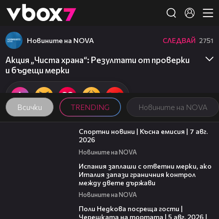
Member of
👾
Новините на NOVA
СЛЕДВАЙ
2751
Акция „Чиста храна“: Резултати от проверки
и бъдещи мерки
Всички
TRENDING
Новините на NOVA
03:46
Спортни новини | Късна емисия | 7 авг.
2026
Новините на NOVA
00:51
Испания заплаши с ответни мерки, ако
Италия запази граничния контрол
между двете държави
Новините на NOVA
13:03
Поли Недкова посреща гости |
Черешката на тортата | 5 авг. 2026 |