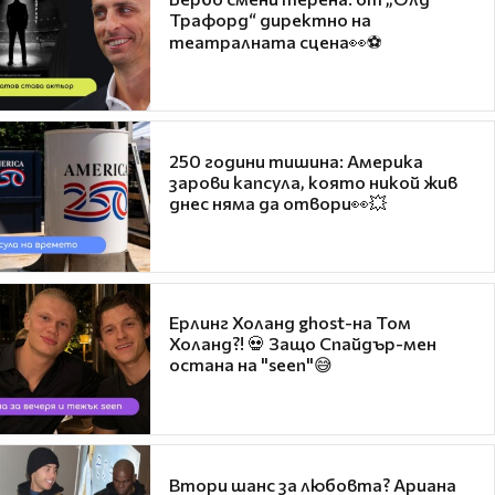
Трафорд“ директно на
театралната сцена👀⚽
250 години тишина: Америка
зарови капсула, която никой жив
днес няма да отвори👀💥
Ерлинг Холанд ghost-на Том
Холанд?! 💀 Защо Спайдър-мен
остана на "seen"😅
Втори шанс за любовта? Ариана