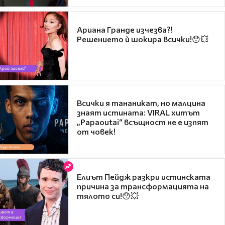
Ариана Гранде изчезва?!
Решението ѝ шокира всички!😯💥
Всички я тананикат, но малцина
знаят истината: VIRAL хитът
„Papaoutai“ всъщност не е изпят
от човек!
Елиът Пейдж разкри истинската
причина за трансформацията на
тялото си!😯💥