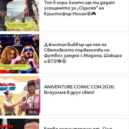
Топ 5 игри, които ще ти дадат
усещането за „Одисея“ на
Кристофър Нолан🤩🎮
Джъстин Бийбър ще пее на
Световното първенство по
футбол заедно с Мадона, Шакира
и BTS!⚽🤩
ANIVENTURE COMIC CON 2026:
Влязохме в друг свят!
08:16
Бербо смени терена: от „Олд