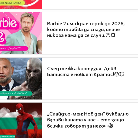
Barbie 2 има краен срок до 2026,
който трябва да спази, иначе
никога няма да се случи.😯💥
След тежка контузия: Дейв
Батиста е новият Кратос!😯💥
„Спайдър-мен: Нов ден“ буквално
взриви кината у нас – ето защо
всички говорят за него👀🎬