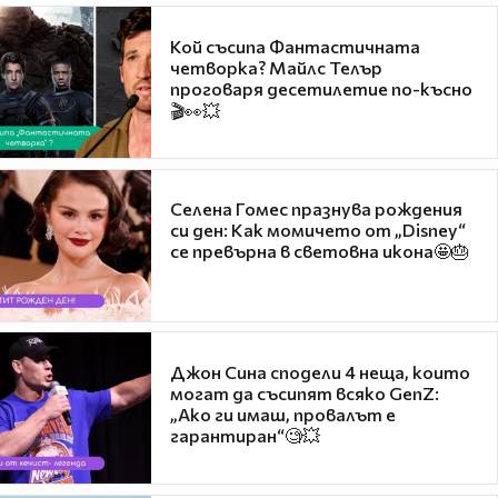
Кой съсипа Фантастичната
четворка? Майлс Телър
проговаря десетилетие по-късно
🎬👀💥
Селена Гомес празнува рождения
си ден: Как момичето от „Disney“
се превърна в световна икона🤩🎂
Джон Сина сподели 4 неща, които
могат да съсипят всяко GenZ:
„Ако ги имаш, провалът е
гарантиран“🧐💥