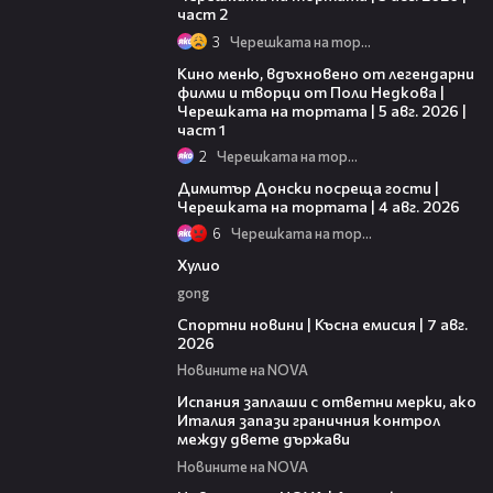
част 2
3
Черешката на тортата
15:39
Кино меню, вдъхновено от легендарни
филми и творци от Поли Недкова |
Черешката на тортата | 5 авг. 2026 |
част 1
2
Черешката на тортата
17:43
Димитър Донски посреща гости |
Черешката на тортата | 4 авг. 2026
6
Черешката на тортата
09:40
Хулио
gong
03:46
Спортни новини | Късна емисия | 7 авг.
2026
Новините на NOVA
00:51
Испания заплаши с ответни мерки, ако
Италия запази граничния контрол
между двете държави
Новините на NOVA
21:18