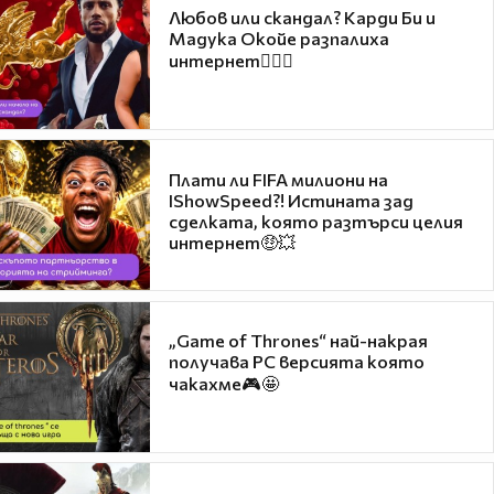
Любов или скандал? Карди Би и
Мадука Окойе разпалиха
интернет❤️‍🔥🔥
Плати ли FIFA милиони на
IShowSpeed?! Истината зад
сделката, която разтърси целия
интернет🤑💥
„Game of Thrones“ най-накрая
получава PC версията която
чакахме🎮🤩