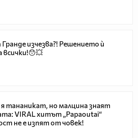
 Гранде изчезва?! Решението ѝ
 всички!😯💥
 я тананикат, но малцина знаят
та: VIRAL хитът „Papaoutai“
ст не е изпят от човек!