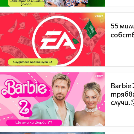
55 мил
собств
Barbie
трябва
случи.