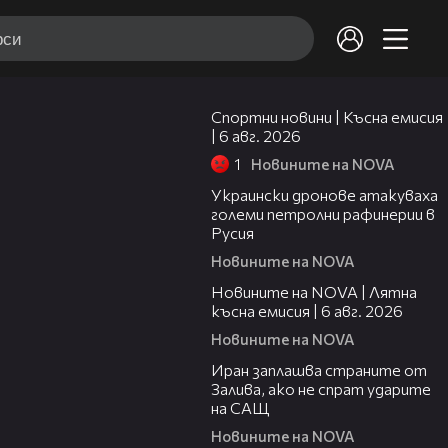
04:51
Спортни новини | Късна емисия
| 6 авг. 2026
1
Новините на NOVA
00:41
Украински дронове атакуваха
големи петролни рафинерии в
Русия
Новините на NOVA
20:26
Новините на NOVA | Лятна
късна емисия | 6 авг. 2026
Новините на NOVA
00:41
Иран заплашва страните от
Залива, ако не спрат ударите
на САЩ
Новините на NOVA
22:43