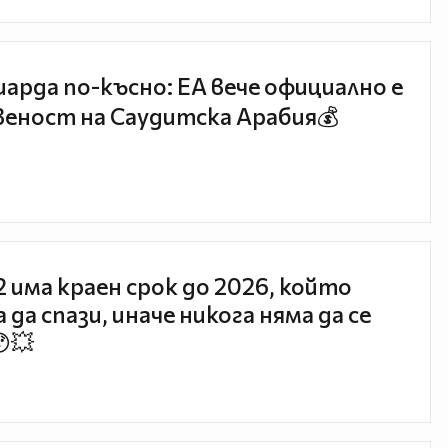
иарда по-късно: EA вече официално е
еност на Саудитска Арабия💰
 2 има краен срок до 2026, който
 да спази, иначе никога няма да се
😯💥