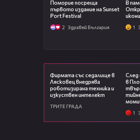
Поморие посреща
В пам
първото издание на Sunset
Откр
Port Festival
икони
2
Здравей България
1
00:06
Фирмата със седалище в
След
Лясковец внедрява
в Пло
роботизирана техника и
твърд
изкуствен интелект
тийне
моми
ТРИТЕ ГРАДА
1