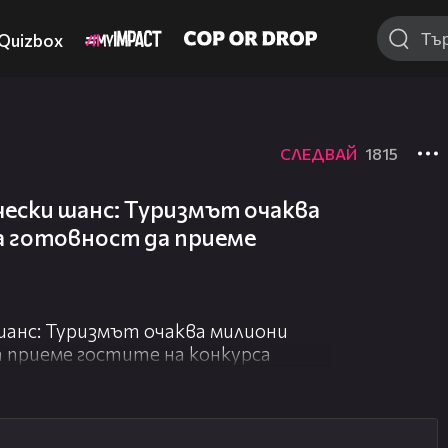
Quizbox
СЛЕДВАЙ
1815
ески шанс: Туризмът очаква
а готовност да приеме
шанс: Туризмът очаква милиони
а приеме гостите на конкурса
07:17
09:25