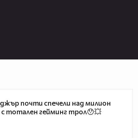
джър почти спечели над милион
 с тотален гейминг трол😯💥