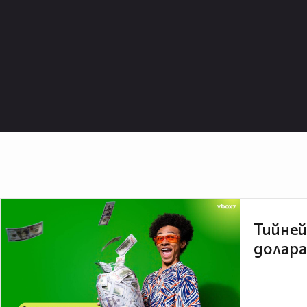
Тийней
долара