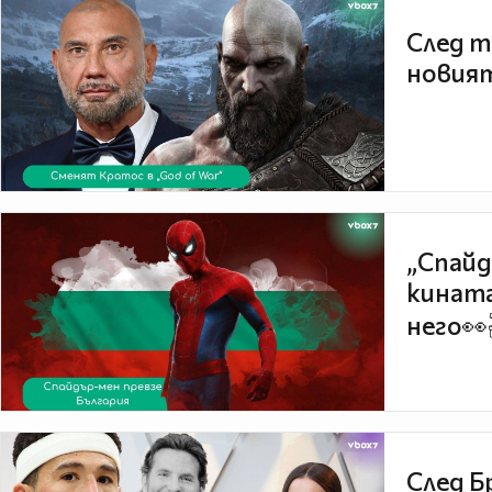
След т
новият
„Спайд
кината
него👀
След Б