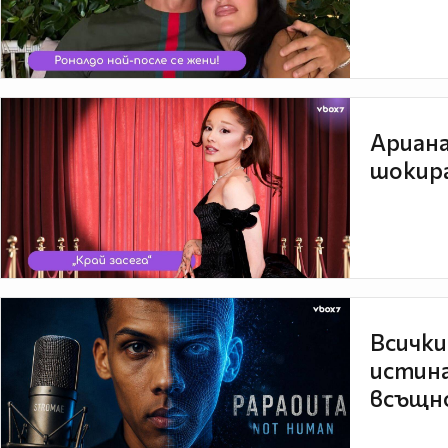
Ариана
шокира
Всички
истина
всъщно