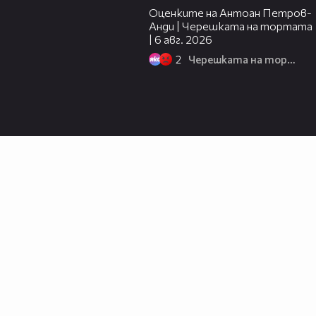
Оценките на Антоан Петров-
Анди | Черешката на тортата
| 6 авг. 2026
2
Черешката на тортата