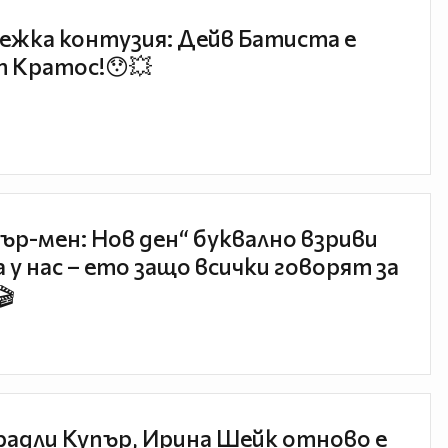
ежка контузия: Дейв Батиста е
 Кратос!😯💥
ър-мен: Нов ден“ буквално взриви
 у нас – ето защо всички говорят за
🎬
радли Купър, Ирина Шейк отново е