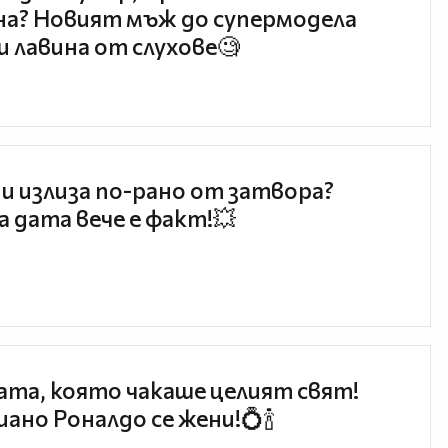
а? Новият мъж до супермодела
и лавина от слухове🧐
и излиза по-рано от затвора?
 дата вече е факт!💥
та, която чакаше целият свят!
ано Роналдо се жени!💍🍾