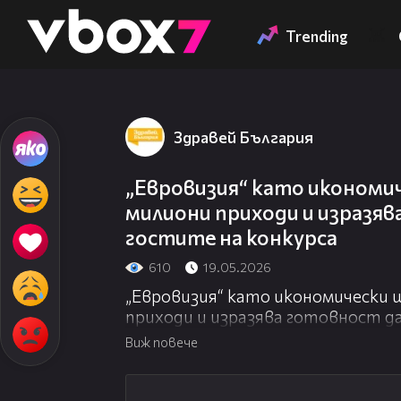
Member of
👾
Trending
Здравей България
„Евровизия“ като икономич
милиони приходи и изразяв
гостите на конкурса
610
19.05.2026
„Евровизия“ като икономически 
приходи и изразява готовност д
Виж повече
05:54