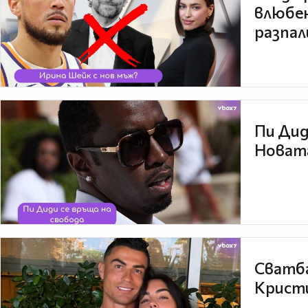
влюбен
разпал
Пи Дид
Новата
Сватба
Кристи