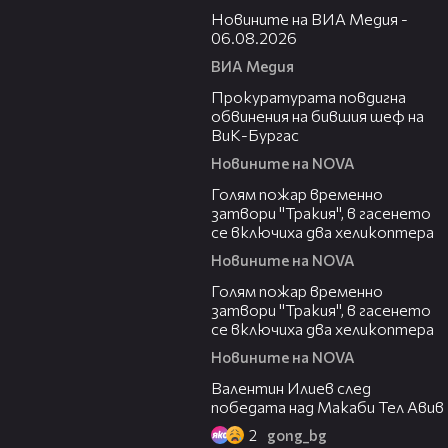
Новините на ВИА Медия -
06.08.2026
ВИА Медия
00:32
Прокуратурата повдигна
обвинения на бившия шеф на
ВиК-Бургас
Новините на NOVA
03:06
Голям пожар временно
затвори "Тракия", в гасенето
се включиха два хеликоптера
Новините на NOVA
03:39
Голям пожар временно
затвори "Тракия", в гасенето
се включиха два хеликоптера
Новините на NOVA
06:38
Валентин Илиев след
победата над Макаби Тел Авив
2
gong_bg
02:47