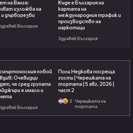
ет на Ванга:
Къде е България на
иват изложба на
картата на
 и дърворезби
международния трафик и
производство на
Здравей България
наркотици
Здравей България
09:32
13:03
 смъртоносния побой
Поли Недкова посреща
вдив: Очевидци
гости | Черешката на
ят, че сред групата
тортата | 5 авг. 2026 |
йджъри е имало и
част 2
чета
3
Черешката на
тортата
Здравей България