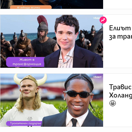
Елиът 
за тра
Травис
Холанд
🤩