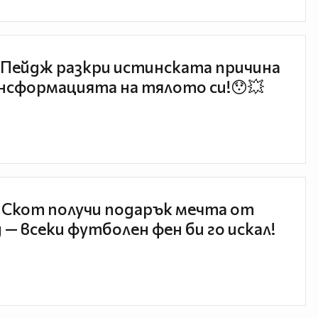
Пейдж разкри истинската причина
нсформацията на тялото си!😯💥
 Скот получи подарък мечта от
 — всеки футболен фен би го искал!