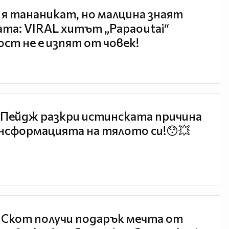
 я тананикат, но малцина знаят
та: VIRAL хитът „Papaoutai“
ст не е изпят от човек!
Пейдж разкри истинската причина
нсформацията на тялото си!😯💥
 Скот получи подарък мечта от