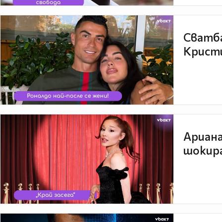
Сватба
Кристи
Ариана
шокира