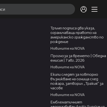
01:24
Тръмп подписа два указа,
ограничаващи правото на
американско гражданство по
рождение
Новините на NOVA
02:23
Прогноза за времето | Обедна
емисия | 7 авг. 2026
Новините на NOVA
03:09
Екипи следят за повторно
възникване на огнища след
пожара, затворил „Тракия“ за
часове
Новините на NOVA
00:48
Емблематичният
ледоразбивач Arctic Sunrise на