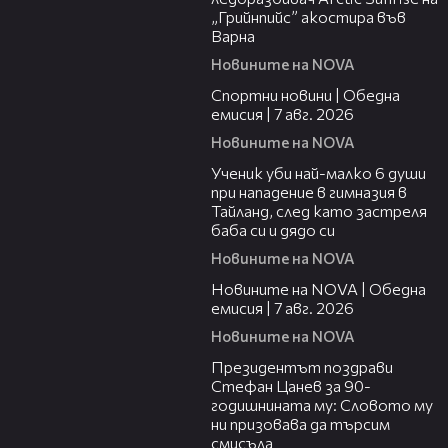
„Грийнпийс” акостира във
Варна
Новините на NOVA
04:05
Спортни новини | Обедна
емисия | 7 aвг. 2026
Новините на NOVA
00:38
Ученик уби най-малко 6 души
при нападение в гимназия в
Тайланд, след като застреля
баба си и дядо си
Новините на NOVA
21:19
Новините на NOVA | Обедна
емисия | 7 авг. 2026
Новините на NOVA
00:38
Президентът поздрави
Стефан Цанев за 90-
годишнината му: Словото му
ни призовава да търсим
смисъла