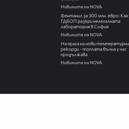
Новините на NOVA
02:54
Фентанил за 300 млн. евро: Как
ГДБОП разкри нелегалната
лаборатория в София
Новините на NOVA
01:05
На прага на нови температурни
рекорди - топлата вълна у нас
продължава
Новините на NOVA