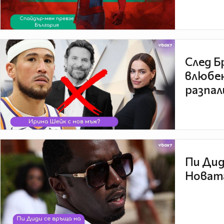
След Б
влюбен
разпал
Пи Дид
Новата