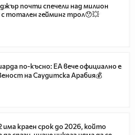
джър почти спечели над милион
 с тотален гейминг трол😯💥
иарда по-късно: EA вече официално е
еност на Саудитска Арабия💰
 2 има краен срок до 2026, който
 да спази, иначе никога няма да се