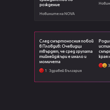
Новин
рождение
Новините на NOVA
09:32
След смъртоносния побой
Роди
в Пловдив: Очевидци
исти
твърдят, че сред групата
смърт
тийнейджъри е имало и
края 
момичета
3
1
Здравей България