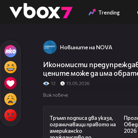
Member of
👾
Trending
Новините на NOVA
Икономисти предупреждав
цените може да има обрат
12
13.05.2026
Виж повече
01:24
Тръмп подписа два указа,
Прогн
ограничаващи правото на
Обедн
американско
2026
гражданство по