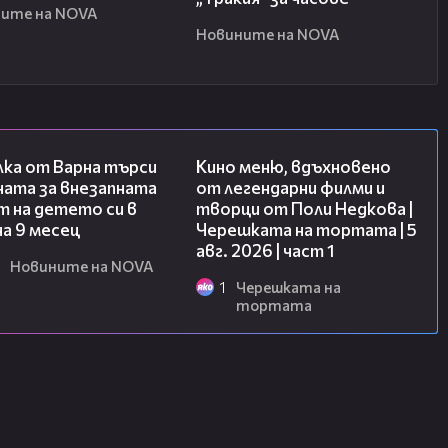
ите на NOVA
Новините на NOVA
03:09
15:39
лка от Варна търси
Кино меню, вдъхновено
ната за внезапната
от легендарни филми и
 на детето си в
творци от Поли Недкова |
на 9 месец
Черешката на тортата | 5
авг. 2026 | част 1
Новините на NOVA
1
Черешката на
тортата