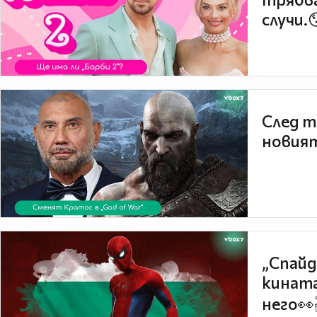
случи.
След т
новият
„Спайд
кината
него👀