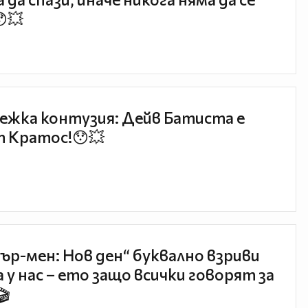
😯💥
ежка контузия: Дейв Батиста е
 Кратос!😯💥
ър-мен: Нов ден“ буквално взриви
 у нас – ето защо всички говорят за
🎬