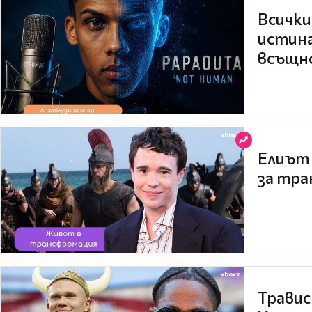
Всички
истина
всъщно
Елиът 
за тра
Травис