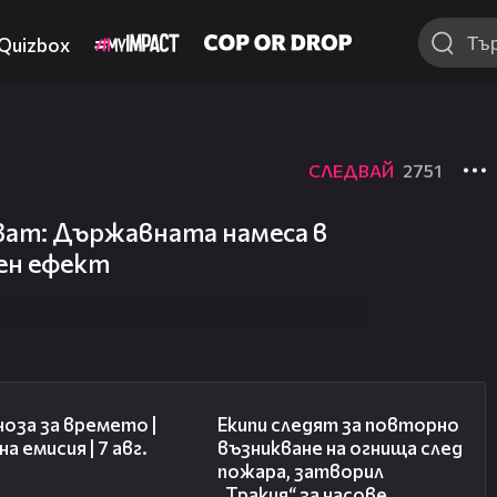
Quizbox
СЛЕДВАЙ
2751
ат: Държавната намеса в
ен ефект
02:23
03:09
оза за времето |
Екипи следят за повторно
а емисия | 7 авг.
възникване на огнища след
пожара, затворил
„Тракия“ за часове