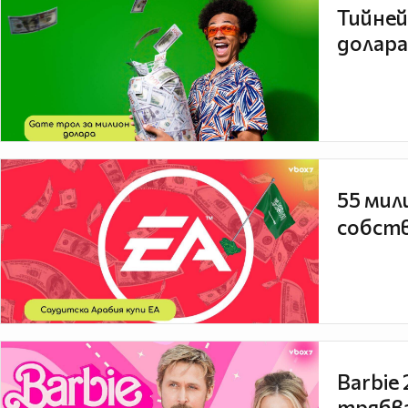
Тийней
долара
55 мил
собств
Barbie
трябва