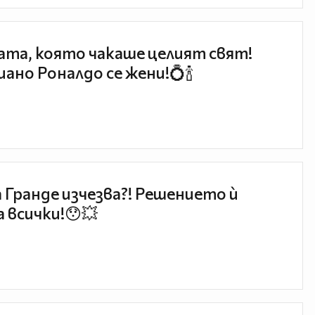
та, която чакаше целият свят!
ано Роналдо се жени!💍🍾
 Гранде изчезва?! Решението ѝ
 всички!😯💥