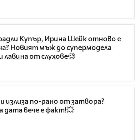
радли Купър, Ирина Шейк отново е
а? Новият мъж до супермодела
и лавина от слухове🧐
и излиза по-рано от затвора?
 дата вече е факт!💥