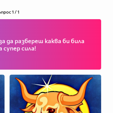
прос 1 / 1
а да разбереш каква би била
 супер сила!