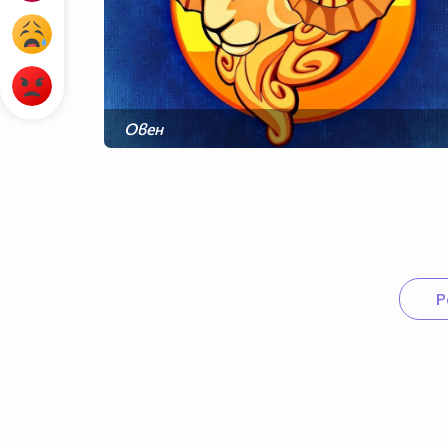
Овен
Близнаци
Лъв
Везни
Стрелец
Водолей
Р