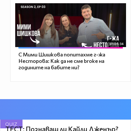
01:05:34
С Мими Шишкова попитахме г-жа
Несторова: Как да не сме broke на
годините на бабите ни?
QUIZ
ТЕСТ: Познаваш ли Кайли Дженър?