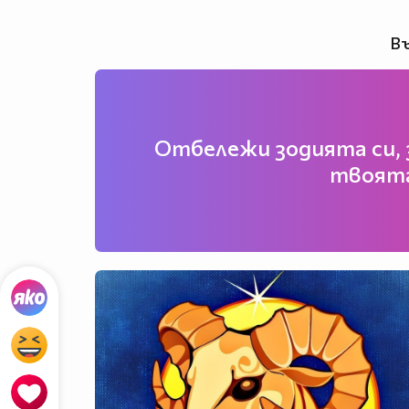
Въ
Отбележи зодията си, з
твоята