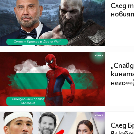
След т
новият
„Спайд
кината
него👀
След Б
влюбен