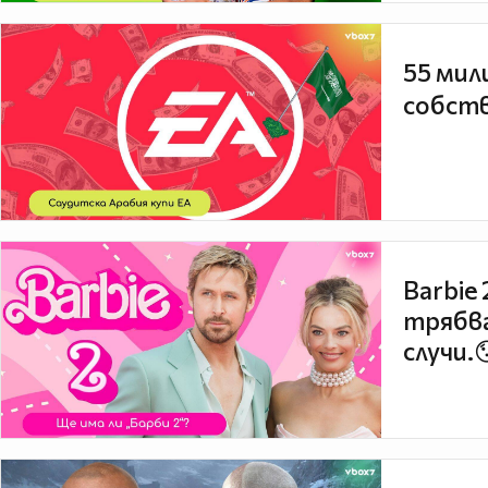
55 мил
собств
Barbie
трябва
случи.