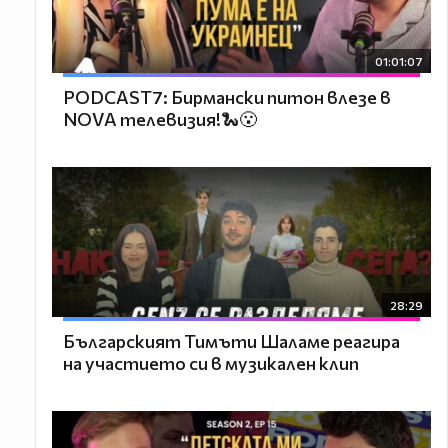
01:01:07
PODCAST7: Бирмански питон влезе в
NOVA телевизия!🐍😮
28:29
Българският Тимъти Шаламе реагира
на участието си в музикален клип