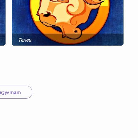
Телец
Рак
Дева
Скорпион
Козирог
Риби
езултат