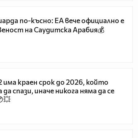
иарда по-късно: EA вече официално е
еност на Саудитска Арабия💰
 2 има краен срок до 2026, който
 да спази, иначе никога няма да се
😯💥