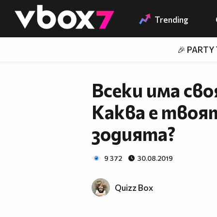
Member of
👾
Trending
🎉 PARTY
Всеки има сво
Каква е твоя
зодията?
9 372
30.08.2019
Quizz Box