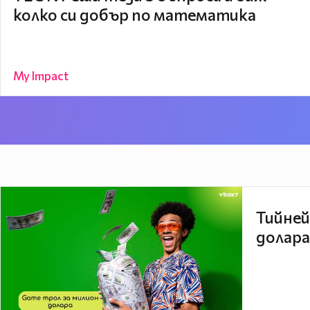
колко си добър по математика
My Impact
Тийней
долара