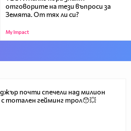
отговорите на тези въпроси за
Земята. От тях ли си?
My Impact
джър почти спечели над милион
 с тотален гейминг трол😯💥