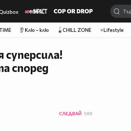
Quizbox
 TIME
👂 Клю – клю
🪀CHILL ZONE
⭐Lifestyle
я суперсила!
та според
СЛЕДВАЙ
588