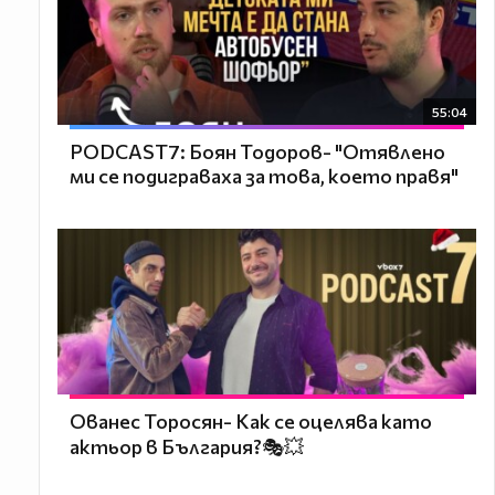
55:04
PODCAST7: ‪Боян Тодоров- "Отявлено
ми се подиграваха за това, което правя"
Ованес Торосян- Как се оцелява като
актьор в България?🎭💥