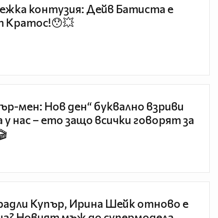
ежка контузия: Дейв Батиста е
 Кратос!😯💥
ър-мен: Нов ден“ буквално взриви
 у нас – ето защо всички говорят за
🎬
радли Купър, Ирина Шейк отново е
а? Новият мъж до супермодела