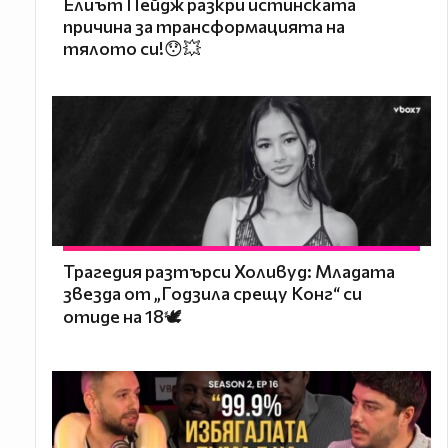
Елиът Пейдж разкри истинската
причина за трансформацията на
тялото си!😯💥
Трагедия разтърси Холивуд: Младата
звезда от „Годзила срещу Конг“ си
отиде на 18🕊️