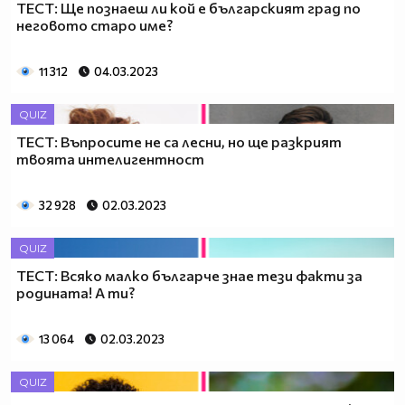
ТЕСТ: Ще познаеш ли кой е българският град по
неговото старо име?
11 312
04.03.2023
QUIZ
ТЕСТ: Въпросите не са лесни, но ще разкрият
твоята интелигентност
32 928
02.03.2023
QUIZ
ТЕСТ: Всяко малко българче знае тези факти за
родината! А ти?
13 064
02.03.2023
QUIZ