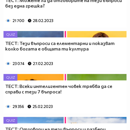
ТЕСТ: Можете ли да отговорите на тези въпроси
без една грешка?
21 700
28.02.2023
QUIZ
ТЕСТ: Тези въпроси са елементарни и показват
колко богата е общата ти култура
23 074
27.02.2023
QUIZ
ТЕСТ: Всеки интелигентен човек трябва да се
справи с тези 7 въпроса!
29 356
25.02.2023
QUIZ
ТЕСТ: Отговори на тези въпроси и разбери