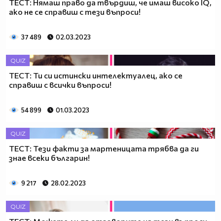
ТЕСТ: Нямаш право да твърдиш, че имаш високо IQ,
ако не се справиш с тези въпроси!
37 489
02.03.2023
QUIZ
ТЕСТ: Ти си истински интелектуалец, ако се
справиш с всички въпроси!
54 899
01.03.2023
QUIZ
ТЕСТ: Тези факти за мартеницата трябва да ги
знае всеки българин!
9 217
28.02.2023
QUIZ