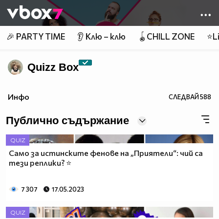
Member of
👾
🎉 PARTY TIME
👂 Клю – клю
🪀CHILL ZONE
⭐Li
Quizz Box
Инфо
СЛЕДВАЙ
588
Публично съдържание
QUIZ
Само за истинските фенове на „Приятели“: чий са
тези реплики? ⭐
7 307
17.05.2023
QUIZ