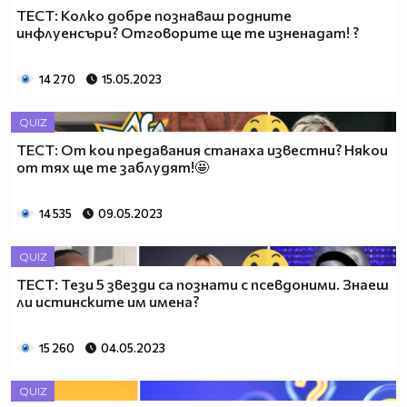
ТЕСТ: Колко добре познаваш родните
инфлуенсъри? Отговорите ще те изненадат! ?
14 270
15.05.2023
QUIZ
ТЕСТ: От кои предавания станаха известни? Някои
от тях ще те заблудят!🤩
14 535
09.05.2023
QUIZ
ТЕСТ: Тези 5 звезди са познати с псевдоними. Знаеш
ли истинските им имена?
15 260
04.05.2023
QUIZ