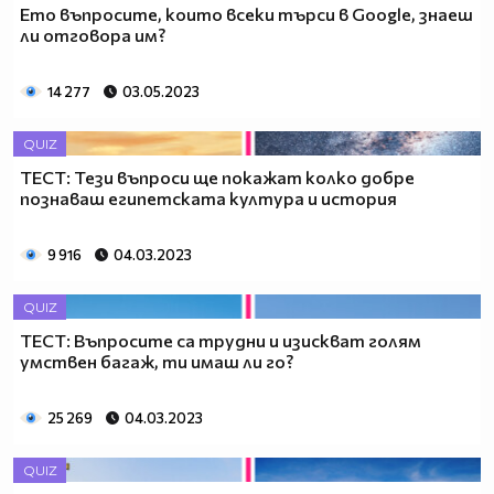
Ето въпросите, които всеки търси в Google, знаеш
ли отговора им?
14 277
03.05.2023
QUIZ
ТЕСТ: Тези въпроси ще покажат колко добре
познаваш египетската култура и история
9 916
04.03.2023
QUIZ
ТЕСТ: Въпросите са трудни и изискват голям
умствен багаж, ти имаш ли го?
25 269
04.03.2023
QUIZ