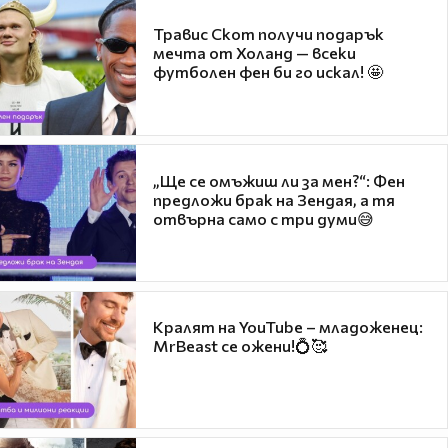
Травис Скот получи подарък
мечта от Холанд — всеки
футболен фен би го искал! 🤩
„Ще се омъжиш ли за мен?“: Фен
предложи брак на Зендая, а тя
отвърна само с три думи😅
Кралят на YouTube – младоженец:
MrBeast се ожени!💍🥰