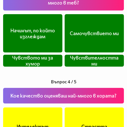
много в теб?
Начинът, по който
Самочувствието ми
изглеждам
Чувството ми за
Чувствителността
хумор
ми
Въпрос 4 / 5
Кое качество оценяваш най-много в хората?
Интелектът
Страстта