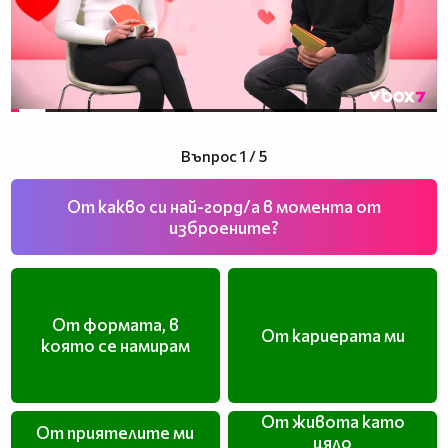
Въпрос 1 / 5
От какво си най-горд/a в момента от
изброените?
От формата, в
От кариерата ми
която се намирам
От живота като
От приятелите ми
цяло