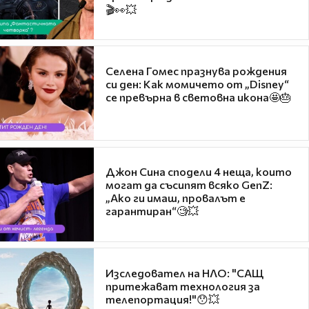
🎬👀💥
Селена Гомес празнува рождения
си ден: Как момичето от „Disney“
се превърна в световна икона🤩🎂
Джон Сина сподели 4 неща, които
могат да съсипят всяко GenZ:
„Ако ги имаш, провалът е
гарантиран“🧐💥
Изследовател на НЛО: "САЩ
притежават технология за
телепортация!"😯💥