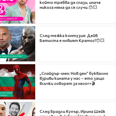
който трябва да спази, иначе
никога няма да се случи.😯💥
След тежка контузия: Дейв
Батиста е новият Кратос!😯💥
„Спайдър-мен: Нов ден“ буквално
взриви кината у нас – ето защо
всички говорят за него👀🎬
След Брадли Купър, Ирина Шейк