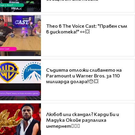
Theo в The Voice Cast: "Правен съм
в дискотека!" 👀💥
Съдията отложи сливането на
Paramount и Warner Bros. за 110
милиарда долара!😯💥
Любов или скандал? Карди Би и
Мадука Окойе разпалиха
интернет❤️‍🔥🔥