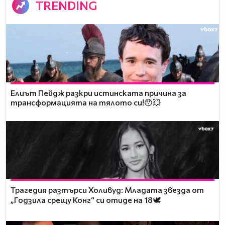
TRENDING
Елиът Пейдж разкри истинската причина за
трансформацията на тялото си!😯💥
Трагедия разтърси Холивуд: Младата звезда от
„Годзила срещу Конг“ си отиде на 18🕊️