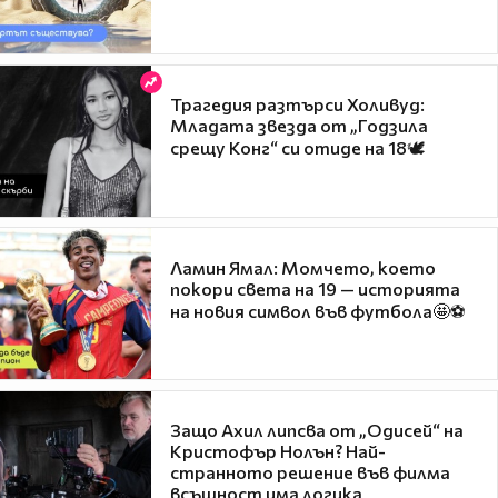
Трагедия разтърси Холивуд:
Младата звезда от „Годзила
срещу Конг“ си отиде на 18🕊️
Ламин Ямал: Момчето, което
покори света на 19 — историята
на новия символ във футбола🤩⚽
Защо Ахил липсва от „Одисей“ на
Кристофър Нолън? Най-
странното решение във филма
всъщност има логика