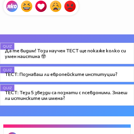
QUIZ
Да те видим! Този научен ТЕСТ ще покаже колко си
умен наистина 🤓
QUIZ
ТЕСТ: Познаваш ли европейските институции?
QUIZ
ТЕСТ: Тези 5 звезди са познати с псевдоними. Знаеш
ли истинските им имена?