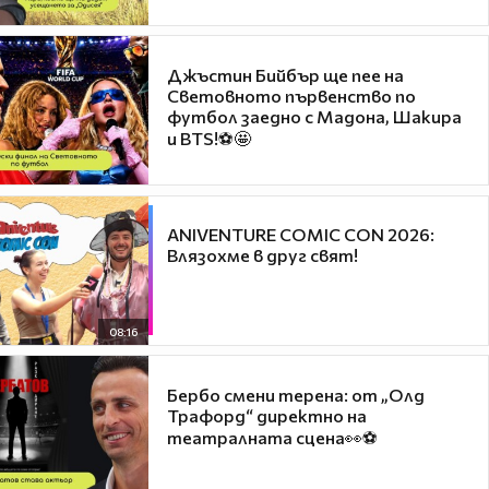
Джъстин Бийбър ще пее на
Световното първенство по
футбол заедно с Мадона, Шакира
и BTS!⚽🤩
ANIVENTURE COMIC CON 2026:
Влязохме в друг свят!
08:16
Бербо смени терена: от „Олд
Трафорд“ директно на
театралната сцена👀⚽