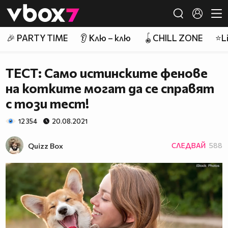
Member of
👾
🎉 PARTY TIME
👂 Клю – клю
🪀CHILL ZONE
⭐Li
ТЕСТ: Само истинските фенове
на котките могат да се справят
с този тест!
12 354
20.08.2021
Quizz Box
СЛЕДВАЙ
588