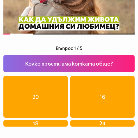
Въпрос 1 / 5
Колко пръсти има котката общо?
20
16
18
24