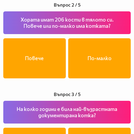
Въпрос 2 / 5
Хората имат 206 кости в тялото си.
Повече или по-малко има котката?
Повече
По-малко
Въпрос 3 / 5
На колко години е била най-възрастната
документирана котка?