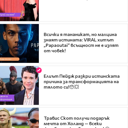
Всички я тананикат, но малцина
знаят истината: VIRAL хитът
„Papaoutai“ всъщност не е изпят
от човек!
Елиът Пейдж разкри истинската
причина за трансформацията на
тялото си!😯💥
Травис Скот получи подарък
мечта от Холанд — всеки