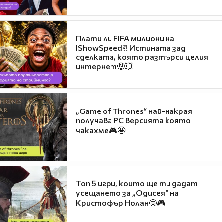
Плати ли FIFA милиони на
IShowSpeed?! Истината зад
сделката, която разтърси целия
интернет🤑💥
„Game of Thrones“ най-накрая
получава PC версията която
чакахме🎮🤩
Топ 5 игри, които ще ти дадат
усещането за „Одисея“ на
Кристофър Нолан🤩🎮