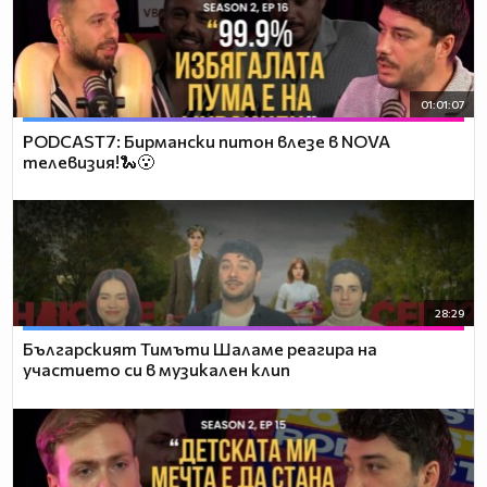
01:01:07
PODCAST7: Бирмански питон влезе в NOVA
телевизия!🐍😮
28:29
Българският Тимъти Шаламе реагира на
участието си в музикален клип