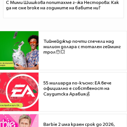
С Мими Шишкова попитахме г-жа Несторова: Как
да не сме broke на годините на бабите ни?
Тийнейджър почти спечели над
милион долара с тотален гейминг
трол😯💥
55 милиарда по-късно: EA вече
официално е собственост на
Саудитска Арабия💰
Barbie 2 има краен срок до 2026,