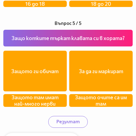
16 до 18
18 до 20
Въпрос 5 / 5
Защо котките търкат клавата си в хората?
Защото ги обичат
За да ги маркират
Защото там имат
Защото очите са им
най-много нерви
там
Резултат