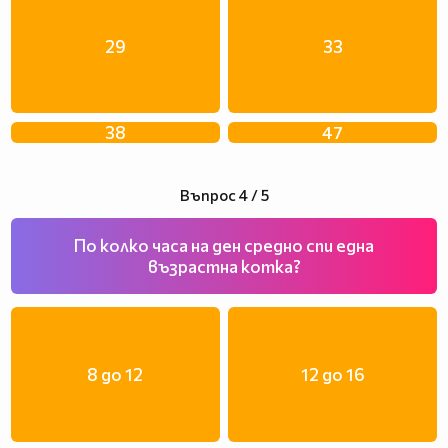
29
33
38
47
Въпрос 4 / 5
По колко часа на ден средно спи една
възрастна котка?
8 до 12
12 до 16