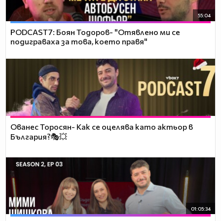
55:04
PODCAST7: ‪Боян Тодоров- "Отявлено ми се
подиграваха за това, което правя"
Ованес Торосян- Как се оцелява като актьор в
България?🎭💥
01:05:34