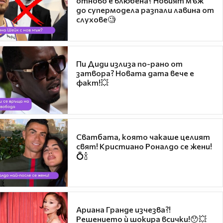
отново е влюбена? Новият мъж
до супермодела разпали лавина от
слухове🧐
Пи Диди излиза по-рано от
затвора? Новата дата вече е
факт!💥
Сватбата, която чакаше целият
свят! Кристиано Роналдо се жени!
💍🍾
Ариана Гранде изчезва?!
Решението ѝ шокира всички!😯💥