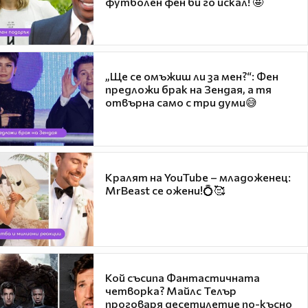
футболен фен би го искал! 🤩
„Ще се омъжиш ли за мен?“: Фен
предложи брак на Зендая, а тя
отвърна само с три думи😅
Кралят на YouTube – младоженец:
MrBeast се ожени!💍🥰
Кой съсипа Фантастичната
четворка? Майлс Телър
проговаря десетилетие по-късно