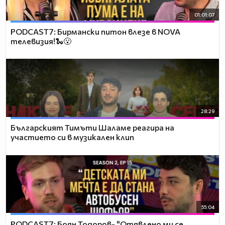
01:01:07
PODCAST7: Бирмански питон влезе в NOVA
телевизия!🐍😮
28:29
Българският Тимъти Шаламе реагира на
участието си в музикален клип
55:04
PODCAST7: ‪Боян Тодоров- "Отявлено ми се