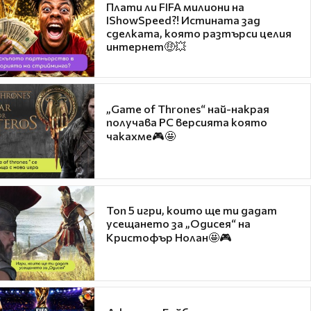
Плати ли FIFA милиони на
IShowSpeed?! Истината зад
сделката, която разтърси целия
интернет🤑💥
„Game of Thrones“ най-накрая
получава PC версията която
чакахме🎮🤩
Топ 5 игри, които ще ти дадат
усещането за „Одисея“ на
Кристофър Нолан🤩🎮