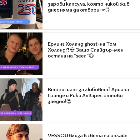
зарови капсула, която никой жив
днес няма да отвори👀💥
Ерлинг Холанд ghost-на Том
Холанд?! 💀 Защо Спайдър-мен
остана на "seen"😅
Втори шанс за любовта? Ариана
Гранде и Рики Алварес отново
заедно!😍
VESSOU влиза в света на онлайн