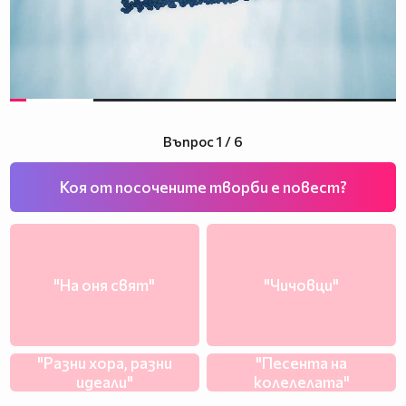
Въпрос 1 / 6
Коя от посочените творби е повест?
"На оня свят"
"Чичовци"
"Разни хора, разни
"Песента на
идеали"
колелелата"