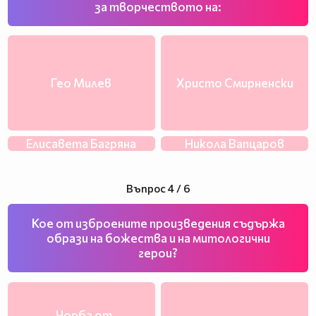
за творчеството на:
Гео Милев
Христо Смирненски
Елисавета Багряна
Никола Вапцаров
Въпрос 4 / 6
Кое от изброените произведения съдържа
образи на божества и на митологични
герои?
„Чорба от