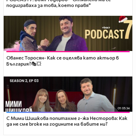
подиграваха за това, което правя"
Ованес Торосян- Как се оцелява като актьор в
България?🎭💥
01:05:34
С Мими Шишкова попитахме г-жа Несторова: Как
да не сме broke на годините на бабите ни?