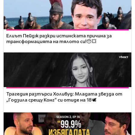
Елиът Пейдж разкри истинската причина за
трансформацията на тялото си!😯💥
Трагедия разтърси Холивуд: Младата звезда от
„Годзила срещу Конг“ си отиде на 18🕊️