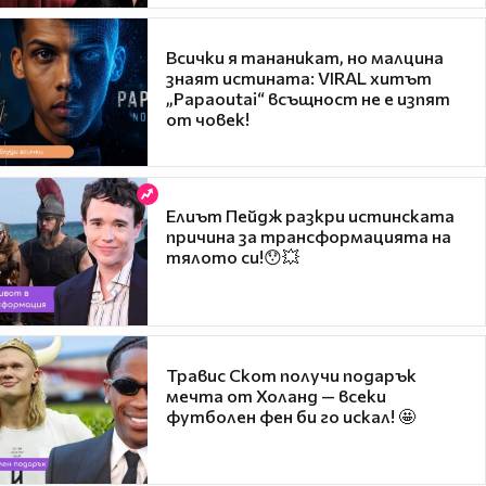
Всички я тананикат, но малцина
знаят истината: VIRAL хитът
„Papaoutai“ всъщност не е изпят
от човек!
Елиът Пейдж разкри истинската
причина за трансформацията на
тялото си!😯💥
Травис Скот получи подарък
мечта от Холанд — всеки
футболен фен би го искал! 🤩