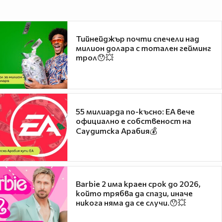
Тийнейджър почти спечели над
милион долара с тотален гейминг
трол😯💥
55 милиарда по-късно: EA вече
официално е собственост на
Саудитска Арабия💰
Barbie 2 има краен срок до 2026,
който трябва да спази, иначе
никога няма да се случи.😯💥