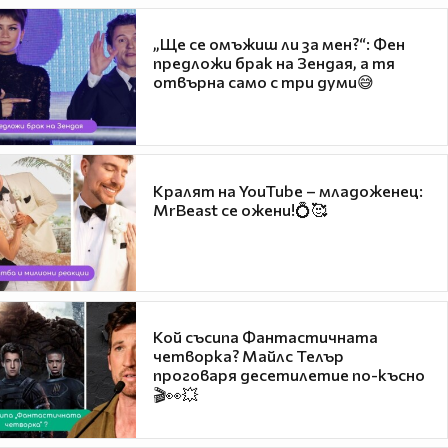
„Ще се омъжиш ли за мен?“: Фен
предложи брак на Зендая, а тя
отвърна само с три думи😅
Кралят на YouTube – младоженец:
MrBeast се ожени!💍🥰
Кой съсипа Фантастичната
четворка? Майлс Телър
проговаря десетилетие по-късно
🎬👀💥