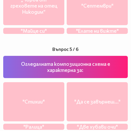
греховете на отец
"Септември"
Никодим“
"Майце си"
"Елате ни вижте"
Въпрос 5 / 6
Огледалната композиционна схема е
характерна за:
"Стихии"
"Да се завърнеш..."
"Ралица"
"Две хубави очи"