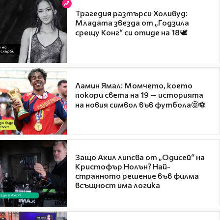
Трагедия разтърси Холивуд:
Младата звезда от „Годзила
срещу Конг“ си отиде на 18🕊️
Ламин Ямал: Момчето, което
покори света на 19 — историята
на новия символ във футбола🤩⚽
Защо Ахил липсва от „Одисей“ на
Кристофър Нолън? Най-
странното решение във филма
всъщност има логика