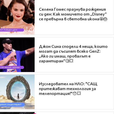
Селена Гомес празнува рождения
си ден: Как момичето от „Disney“
се превърна в световна икона🤩🎂
Джон Сина сподели 4 неща, които
могат да съсипят всяко GenZ:
„Ако ги имаш, провалът е
гарантиран“🧐💥
Изследовател на НЛО: "САЩ
притежават технология за
телепортация!"😯💥