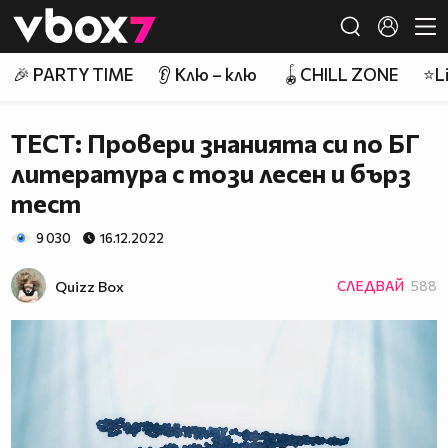
Member of
👾
🎉 PARTY TIME
👂 Клю – клю
🪀CHILL ZONE
⭐Li
ТЕСТ: Провери знанията си по БГ
литература с този лесен и бърз
тест
9 030
16.12.2022
Quizz Box
СЛЕДВАЙ
588