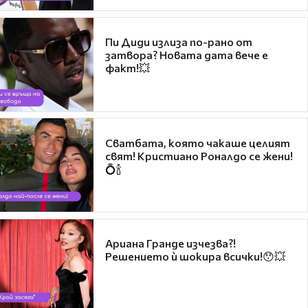
Пи Диди излиза по-рано от
затвора? Новата дата вече е
факт!💥
Сватбата, която чакаше целият
свят! Кристиано Роналдо се жени!
💍🍾
Ариана Гранде изчезва?!
Решението ѝ шокира всички!😯💥