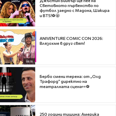
Джъстин Бийбър ще пее на
Световното първенство по
футбол заедно с Мадона, Шакира
и BTS!⚽🤩
ANIVENTURE COMIC CON 2026:
Влязохме в друг свят!
08:16
Бербо смени терена: от „Олд
Трафорд“ директно на
театралната сцена👀⚽
250 години тишина: Америка