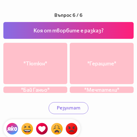
Въпрос 6 / 6
Коя от творбите е разказ?
"Тютюн"
"Гераците"
"Бай Ганьо"
"Мечтатели"
Резултат