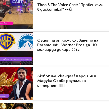
Theo в The Voice Cast: "Правен съм
в дискотека!" 👀💥
Съдията отложи сливането на
Paramount и Warner Bros. за 110
милиарда долара!😯💥
Любов или скандал? Карди Би и
Мадука Окойе разпалиха
интернет❤️‍🔥🔥