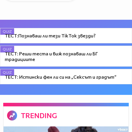
QUIZ
ТЕСТ:Познаваш ли тези TikTok звезди?
QUIZ
ТЕСТ: Реши теста и виж познаваш ли БГ
традициите
QUIZ
ТЕСТ: Истински фен ли си на „Сексът и градът“
TRENDING