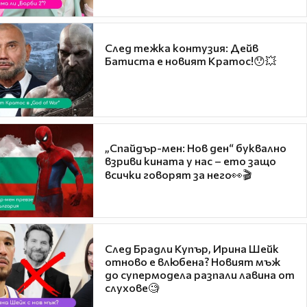
След тежка контузия: Дейв
Батиста е новият Кратос!😯💥
„Спайдър-мен: Нов ден“ буквално
взриви кината у нас – ето защо
всички говорят за него👀🎬
След Брадли Купър, Ирина Шейк
отново е влюбена? Новият мъж
до супермодела разпали лавина от
слухове🧐