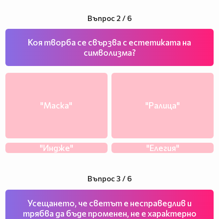
Въпрос 2 / 6
Коя творба се свързва с естетиката на
символизма?
"Маска"
"Ралица"
"Индже"
"Елегия"
Въпрос 3 / 6
Усещането, че светът е несправедлив и
трябва да бъде променен, не е характерно