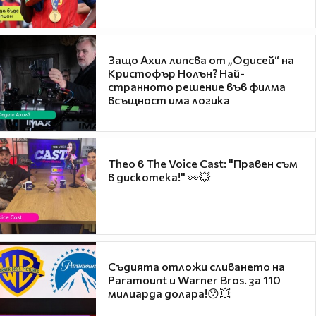
Защо Ахил липсва от „Одисей“ на
Кристофър Нолън? Най-
странното решение във филма
всъщност има логика
Theo в The Voice Cast: "Правен съм
в дискотека!" 👀💥
Съдията отложи сливането на
Paramount и Warner Bros. за 110
милиарда долара!😯💥