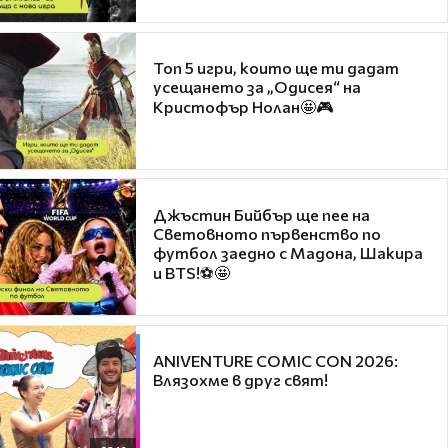
Топ 5 игри, които ще ти дадат
усещането за „Одисея“ на
Кристофър Нолан🤩🎮
Джъстин Бийбър ще пее на
Световното първенство по
футбол заедно с Мадона, Шакира
и BTS!⚽🤩
ANIVENTURE COMIC CON 2026:
Влязохме в друг свят!