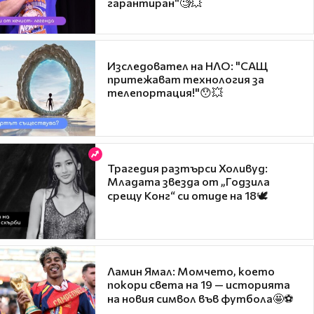
гарантиран“🧐💥
Изследовател на НЛО: "САЩ
притежават технология за
телепортация!"😯💥
Трагедия разтърси Холивуд:
Младата звезда от „Годзила
срещу Конг“ си отиде на 18🕊️
Ламин Ямал: Момчето, което
покори света на 19 — историята
на новия символ във футбола🤩⚽