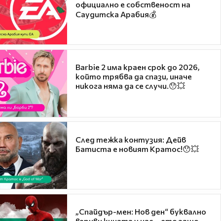
официално е собственост на
Саудитска Арабия💰
Barbie 2 има краен срок до 2026,
който трябва да спази, иначе
никога няма да се случи.😯💥
След тежка контузия: Дейв
Батиста е новият Кратос!😯💥
„Спайдър-мен: Нов ден“ буквално
взриви кината у нас – ето защо