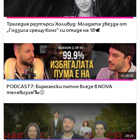
Трагедия разтърси Холивуд: Младата звезда от
„Годзила срещу Конг“ си отиде на 18🕊️
01:01:07
PODCAST7: Бирмански питон влезе в NOVA
телевизия!🐍😮
28:29