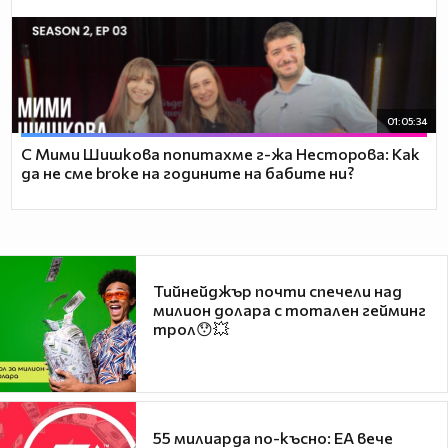
01:05:34
С Мими Шишкова попитахме г-жа Несторова: Как
да не сме broke на годините на бабите ни?
Тийнейджър почти спечели над
милион долара с тотален гейминг
трол😯💥
55 милиарда по-късно: EA вече