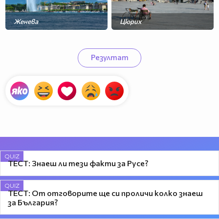
Женева
Цюрих
Берн
Базел
Резултат
QUIZ
ТЕСТ: Знаеш ли тези факти за Русе?
QUIZ
ТЕСТ: От отговорите ще си проличи колко знаеш
за България?