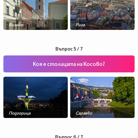
Вилнюс
Рига
Талин
Минск
Въпрос 5 / 7
Коя е столицата на Косово?
Подгорица
Сараево
Прищина
Мостар
Въпрос 6 / 7