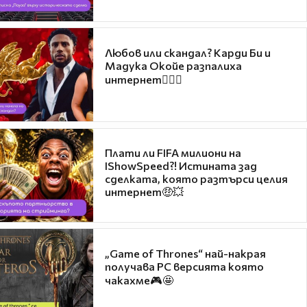
Любов или скандал? Карди Би и
Мадука Окойе разпалиха
интернет❤️‍🔥🔥
Плати ли FIFA милиони на
IShowSpeed?! Истината зад
сделката, която разтърси целия
интернет🤑💥
„Game of Thrones“ най-накрая
получава PC версията която
чакахме🎮🤩