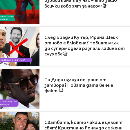
всички говорят за него👀🎬
След Брадли Купър, Ирина Шейк
отново е влюбена? Новият мъж
до супермодела разпали лавина от
слухове🧐
Пи Диди излиза по-рано от
затвора? Новата дата вече е
факт!💥
Сватбата, която чакаше целият
свят! Кристиано Роналдо се жени!