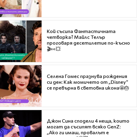
Кой съсипа Фантастичната
четворка? Майлс Телър
проговаря десетилетие по-късно
🎬👀💥
Селена Гомес празнува рождения
си ден: Как момичето от „Disney“
се превърна в световна икона🤩🎂
Джон Сина сподели 4 неща, които
могат да съсипят всяко GenZ:
„Ако ги имаш, провалът е