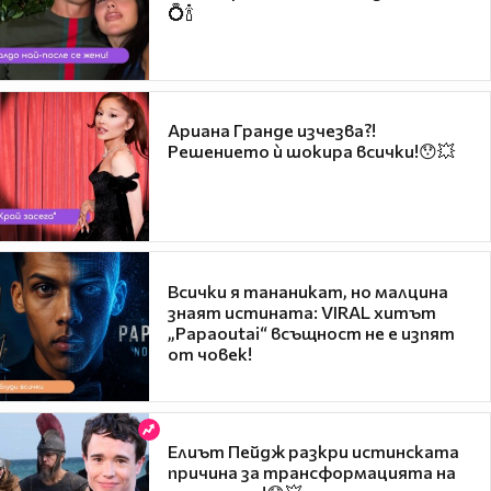
💍🍾
Ариана Гранде изчезва?!
Решението ѝ шокира всички!😯💥
Всички я тананикат, но малцина
знаят истината: VIRAL хитът
„Papaoutai“ всъщност не е изпят
от човек!
Елиът Пейдж разкри истинската
причина за трансформацията на