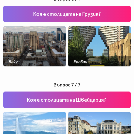
Коя е столицата на Грузия?
Баку
Ереван
Тбилиси
Батуми
Въпрос 7 / 7
Коя е столицата на Швейцария?