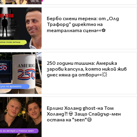
08:16
Бербо смени терена: от „Олд
Трафорд“ директно на
театралната сцена👀⚽
250 години тишина: Америка
зарови капсула, която никой жив
днес няма да отвори👀💥
Ерлинг Холанд ghost-на Том
Холанд?! 💀 Защо Спайдър-мен
остана на "seen"😅