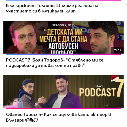
Българският Тимъти Шаламе реагира на
участието си в музикален клип
55:04
PODCAST7: ‪Боян Тодоров- "Отявлено ми се
подиграваха за това, което правя"
Ованес Торосян- Как се оцелява като актьор в
България?🎭💥