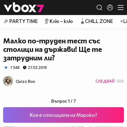
Member of
👾
🎉 PARTY TIME
👂 Клю – клю
🪀CHILL ZONE
⭐Li
Малко по-труден тест със
столици на държави! Ще те
затрудним ли?
7 348
27.03.2019
Quizz Box
СЛЕДВАЙ
588
Въпрос 1 / 7
Коя е столицата на Мароко?