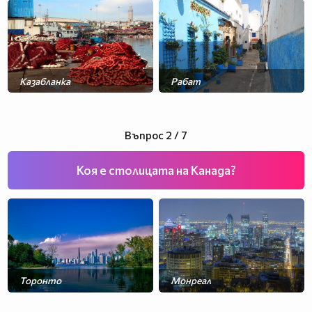
Казабланка
Рабат
Маракеш
Танджер
Въпрос 2 / 7
Коя е столицата на Канада?
Торонто
Монреал
Отава
Ванкувър