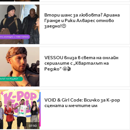
Втори шанс за любовта? Ариана
Гранде и Рики Алварес отново
заедно!😍
VESSOU влиза в света на онлайн
сериалите с „Кварталът на
Реджо“ 🤩🎬
VOID & Girl Code: Всичко за K-pop
сцената и мечтите им
07:50