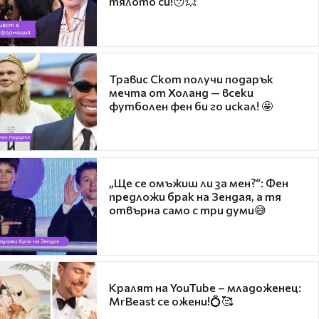
тялото си!😯💥
Травис Скот получи подарък
мечта от Холанд — всеки
футболен фен би го искал! 🤩
„Ще се омъжиш ли за мен?“: Фен
предложи брак на Зендая, а тя
отвърна само с три думи😅
Кралят на YouTube – младоженец:
MrBeast се ожени!💍🥰