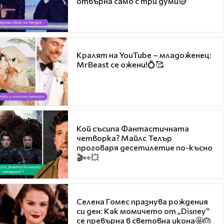
отвърна само с три думи😅
Кралят на YouTube – младоженец:
MrBeast се ожени!💍🥰
Кой съсипа Фантастичната
четворка? Майлс Телър
проговаря десетилетие по-късно
🎬👀💥
Селена Гомес празнува рождения
си ден: Как момичето от „Disney“
се превърна в световна икона🤩🎂