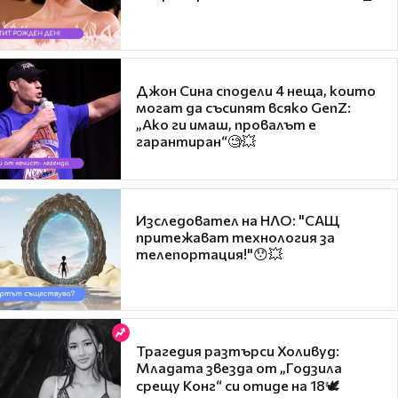
Джон Сина сподели 4 неща, които
могат да съсипят всяко GenZ:
„Ако ги имаш, провалът е
гарантиран“🧐💥
Изследовател на НЛО: "САЩ
притежават технология за
телепортация!"😯💥
Трагедия разтърси Холивуд:
Младата звезда от „Годзила
срещу Конг“ си отиде на 18🕊️