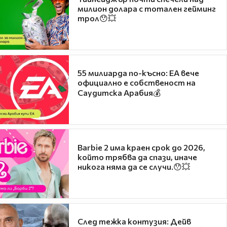
милион долара с тотален гейминг
трол😯💥
55 милиарда по-късно: EA вече
официално е собственост на
Саудитска Арабия💰
Barbie 2 има краен срок до 2026,
който трябва да спази, иначе
никога няма да се случи.😯💥
След тежка контузия: Дейв