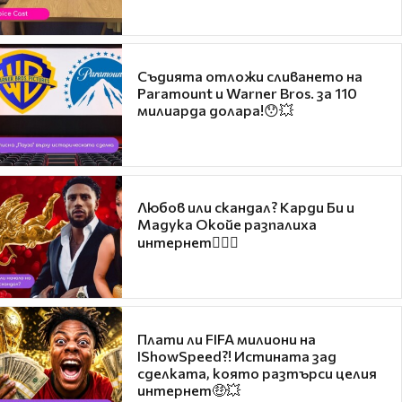
Съдията отложи сливането на
Paramount и Warner Bros. за 110
милиарда долара!😯💥
Любов или скандал? Карди Би и
Мадука Окойе разпалиха
интернет❤️‍🔥🔥
Плати ли FIFA милиони на
IShowSpeed?! Истината зад
сделката, която разтърси целия
интернет🤑💥