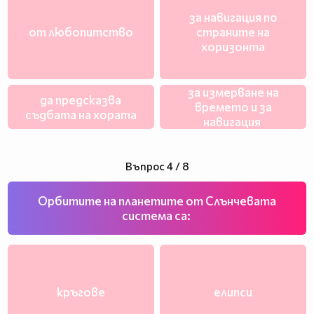
за навигация по
от любопитство
страните на
хоризонта
за измерване на
да предсказва
времето и за
съдбата на хората
навигация
Въпрос 4 / 8
Орбитите на планетите от Слънчевата
система са:
кръгове
елипси