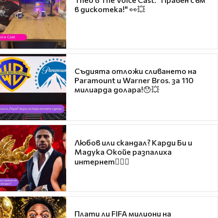
в дискотека!" 👀💥
Съдията отложи сливането на
Paramount и Warner Bros. за 110
милиарда долара!😯💥
Любов или скандал? Карди Би и
Мадука Окойе разпалиха
интернет❤️‍🔥🔥
Плати ли FIFA милиони на