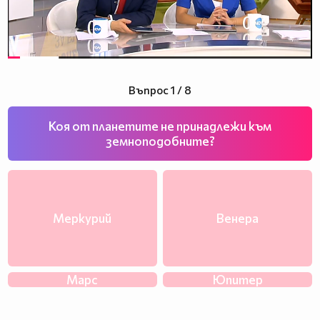
Въпрос 1 / 8
Коя от планетите не принадлежи към
земноподобните?
Меркурий
Венера
Марс
Юпитер