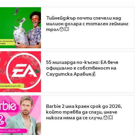
Тийнейджър почти спечели над
милион долара с тотален гейминг
трол😯💥
55 милиарда по-късно: EA вече
официално е собственост на
Саудитска Арабия💰
Barbie 2 има краен срок до 2026,
който трябва да спази, иначе
никога няма да се случи.😯💥