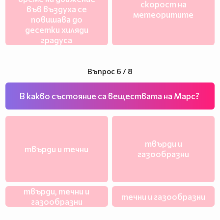
скорост на
във въздуха се
метеоритите
повишава до
десетки хиляди
градуса
Въпрос 6 / 8
В какво състояние са веществата на Марс?
твърди и
твърди и течни
газообразни
твърди, течни и
течни и газообразни
газообразни