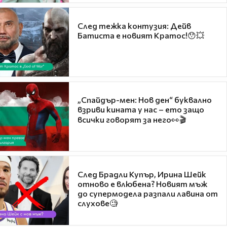
След тежка контузия: Дейв
Батиста е новият Кратос!😯💥
„Спайдър-мен: Нов ден“ буквално
взриви кината у нас – ето защо
всички говорят за него👀🎬
След Брадли Купър, Ирина Шейк
отново е влюбена? Новият мъж
до супермодела разпали лавина от
слухове🧐