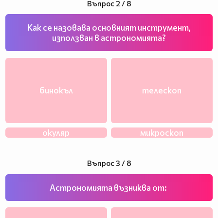
Въпрос 2 / 8
Как се назовава основният инструмент,
използван в астрономията?
бинокъл
телескоп
окуляр
микроскоп
Въпрос 3 / 8
Астрономията възниква от: