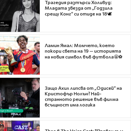
Трагедия разтърси Холивуд:
Младата звезда от „Годзила
срещу Конг“ си отиде на 18🕊️
Ламин Ямал: Момчето, което
покори света на 19 — историята
на новия символ във футбола🤩⚽
Защо Ахил липсва от „Одисей“ на
Кристофър Нолън? Най-
странното решение във филма
всъщност има логика
Theo в The Voice Cast: "Правен съм