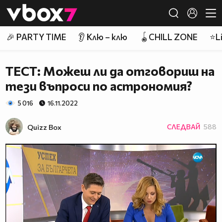
Member of
👾
🎉 PARTY TIME
👂 Клю – клю
🪀CHILL ZONE
⭐Li
ТЕСТ: Можеш ли да отговориш на
тези въпроси по астрономия?
5 016
16.11.2022
Quizz Box
СЛЕДВАЙ
588