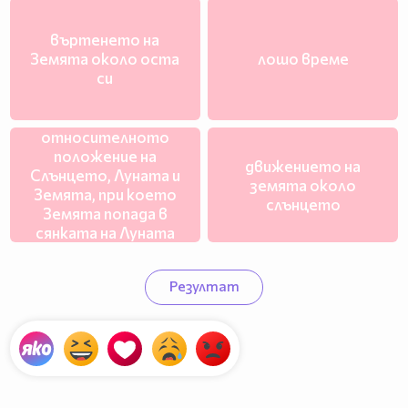
въртенето на
Земята около оста
лошо време
си
относителното
положение на
движението на
Слънцето, Луната и
земята около
Земята, при което
слънцето
Земята попада в
сянката на Луната
Резултат