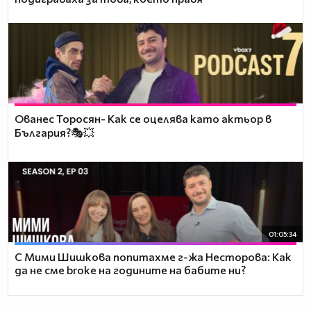
Ованес Торосян- Как се оцелява като актьор в
България?🎭💥
01:05:34
С Мими Шишкова попитахме г-жа Несторова: Как
да не сме broke на годините на бабите ни?