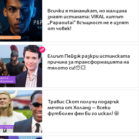
Всички я тананикат, но малцина
знаят истината: VIRAL хитът
„Papaoutai“ всъщност не е изпят
от човек!
Елиът Пейдж разкри истинската
причина за трансформацията на
тялото си!😯💥
Травис Скот получи подарък
мечта от Холанд — всеки
футболен фен би го искал! 🤩