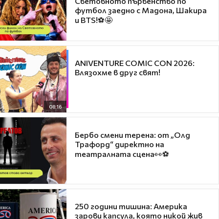
Световното първенство по
футбол заедно с Мадона, Шакира
и BTS!⚽🤩
ANIVENTURE COMIC CON 2026:
Влязохме в друг свят!
08:16
Бербо смени терена: от „Олд
Трафорд“ директно на
театралната сцена👀⚽
250 години тишина: Америка
зарови капсула, която никой жив