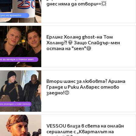
днес няма да отвори👀💥
Ерлинг Холанд ghost-на Том
Холанд?! 💀 Защо Спайдър-мен
остана на "seen"😅
Втори шанс за любовта? Ариана
Гранде и Рики Алварес отново
заедно!😍
VESSOU влиза в света на онлайн
сериалите с „Кварталът на