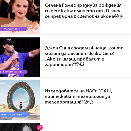
Селена Гомес празнува рождения
си ден: Как момичето от „Disney“
се превърна в световна икона🤩🎂
Джон Сина сподели 4 неща, които
могат да съсипят всяко GenZ:
„Ако ги имаш, провалът е
гарантиран“🧐💥
Изследовател на НЛО: "САЩ
притежават технология за
телепортация!"😯💥