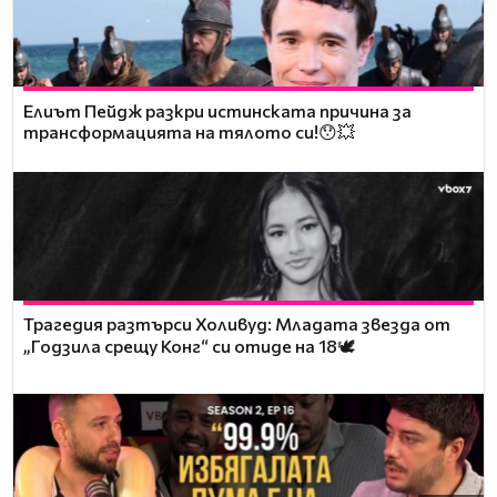
Елиът Пейдж разкри истинската причина за
трансформацията на тялото си!😯💥
Трагедия разтърси Холивуд: Младата звезда от
„Годзила срещу Конг“ си отиде на 18🕊️