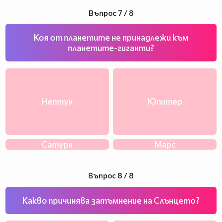
Въпрос 7 / 8
Коя от планетите не принадлежи към
планетите-гиганти?
Нептун
Юпитер
Сатурн
Марс
Въпрос 8 / 8
Какво причинява затъмнение на Слънцето?