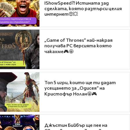
IShowSpeed?! Истината зад
сделката, която разтърси целия
интернет🤑💥
„Game of Thrones“ най-накрая
получава PC версията която
чакахме🎮🤩
Топ 5 игри, които ще ти дадат
усещането за „Одисея“ на
Кристофър Нолан🤩🎮
Джъстин Бийбър ще пее на