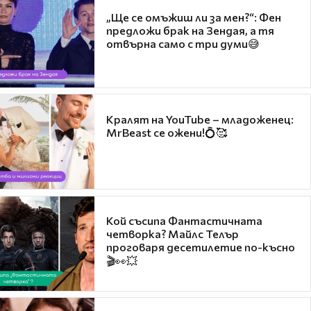
„Ще се омъжиш ли за мен?“: Фен
предложи брак на Зендая, а тя
отвърна само с три думи😅
Кралят на YouTube – младоженец:
MrBeast се ожени!💍🥰
Кой съсипа Фантастичната
четворка? Майлс Телър
проговаря десетилетие по-късно
🎬👀💥