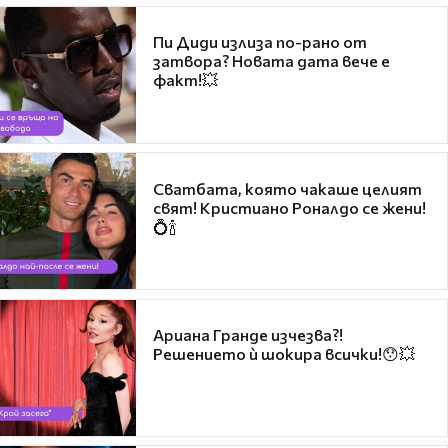
Пи Диди излиза по-рано от
затвора? Новата дата вече е
факт!💥
Сватбата, която чакаше целият
свят! Кристиано Роналдо се жени!
💍🍾
Ариана Гранде изчезва?!
Решението ѝ шокира всички!😯💥