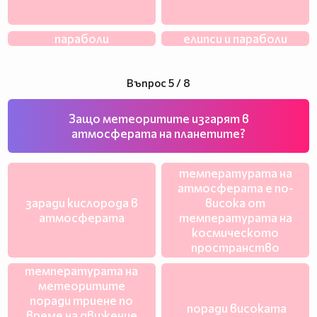
параболи
елипси и параболи
Въпрос 5 / 8
Защо метеоритите изгарят в
атмосферата на планетите?
температурата на
атмосферата е по-
заради кислорода в
висока от
атмосферата
температурата на
космическото
пространство
температурата на
метеоритите
поради триене по
поради високата
време на движение