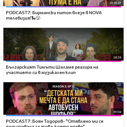
01:01:07
PODCAST7: Бирмански питон влезе в NOVA
телевизия!🐍😮
28:29
Българският Тимъти Шаламе реагира на
участието си в музикален клип
55:04
PODCAST7: ‪Боян Тодоров- "Отявлено ми се
подиграваха за това, което правя"