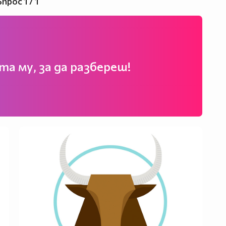
прос 1 / 1
а му, за да разбереш!