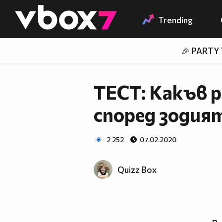
Member of
👾
Trending
🎉 PARTY
ТЕСТ: Какъв 
според зодия
2 252
07.02.2020
Quizz Box