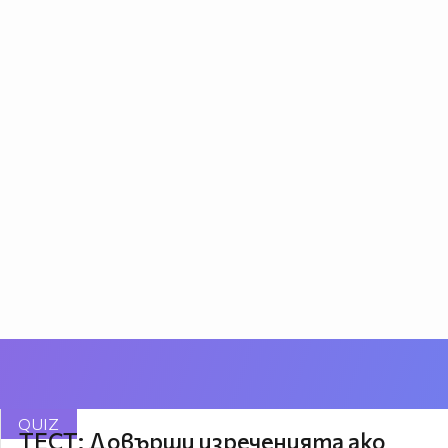
QUIZ
ТЕСТ: Довърши изреченията ако