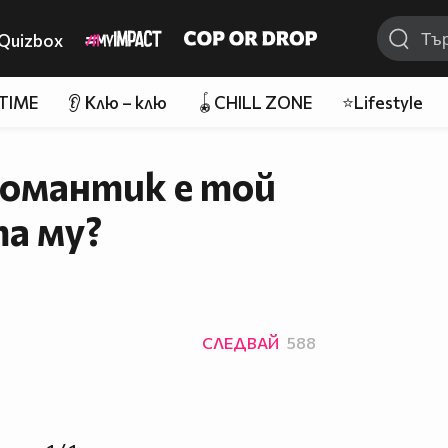
Quizbox
 TIME
👂 Клю – клю
🪀CHILL ZONE
⭐Lifestyle
романтик е той
та му?
СЛЕДВАЙ
588