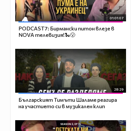
01:01:07
PODCAST7: Бирмански питон влезе в
NOVA телевизия!🐍😮
28:29
Българският Тимъти Шаламе реагира
на участието си в музикален клип