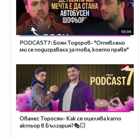
55:04
PODCAST7: ‪Боян Тодоров- "Отявлено
ми се подиграваха за това, което правя"
Ованес Торосян- Как се оцелява като
актьор в България?🎭💥