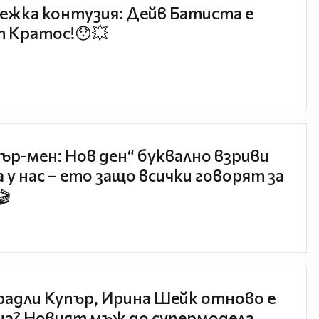
ежка контузия: Дейв Батиста е
 Кратос!😯💥
ър-мен: Нов ден“ буквално взриви
 у нас – ето защо всички говорят за
🎬
радли Купър, Ирина Шейк отново е
а? Новият мъж до супермодела