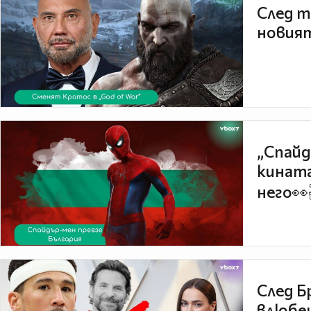
След т
новият
„Спайд
кината
него👀
След Б
влюбен