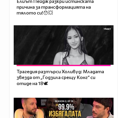
Елиът Пейдж разкри истинската
причина за трансформацията на
тялото си!😯💥
Трагедия разтърси Холивуд: Младата
звезда от „Годзила срещу Конг“ си
отиде на 18🕊️