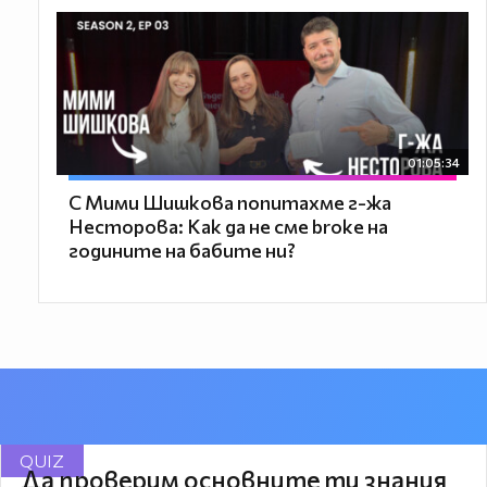
01:05:34
С Мими Шишкова попитахме г-жа
Несторова: Как да не сме broke на
годините на бабите ни?
QUIZ
Да проверим основните ти знания