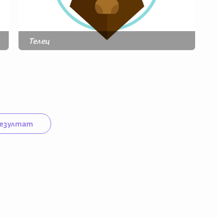
Телец
Рак
Дева
Скорпион
Козирог
Риби
езултат