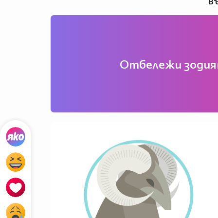
Въ
Отбележи зодият