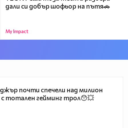
дали си добър шофьор на пътя🚗
My Impact
джър почти спечели над милион
 с тотален гейминг трол😯💥