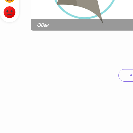
Овен
Близнаци
Лъв
Везни
Стрелец
Водолей
Р