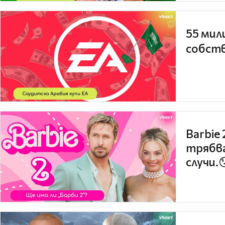
55 мил
собств
Barbie
трябва
случи.