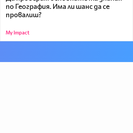
по География. Има ли шанс да се
провалиш?
My Impact