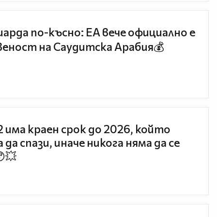
иарда по-късно: EA вече официално е
еност на Саудитска Арабия💰
 2 има краен срок до 2026, който
 да спази, иначе никога няма да се
😯💥