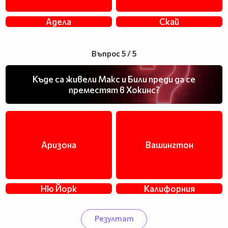
Адела
Скай
Въпрос 5 / 5
Къде са живели Макс и Били преди да се
преместят в Хокинс?
Аризона
Вашингтон
Ню Йорк
Калифорния
Резултат