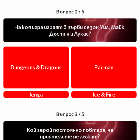
Въпрос 2 / 5
На коя игра играят в първи сезон Уил, Майк,
Дъстин и Лукас?
Dungeons & Dragons
Pacman
Jenga
Ice & Fire
Въпрос 3 / 5
Кой герой постоянно повтаря, че
приятелите не лъжат?