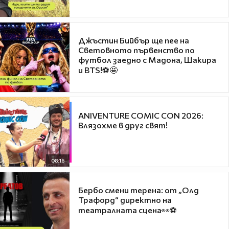
Джъстин Бийбър ще пее на
Световното първенство по
футбол заедно с Мадона, Шакира
и BTS!⚽🤩
ANIVENTURE COMIC CON 2026:
Влязохме в друг свят!
08:16
Бербо смени терена: от „Олд
Трафорд“ директно на
театралната сцена👀⚽