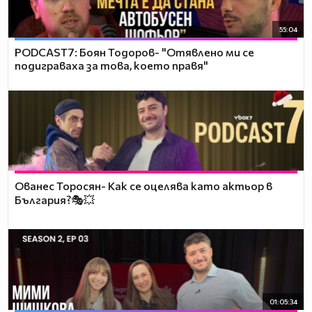
55:04
PODCAST7: ‪Боян Тодоров- "Отявлено ми се
подиграваха за това, което правя"
Ованес Торосян- Как се оцелява като актьор в
България?🎭💥
01:05:34