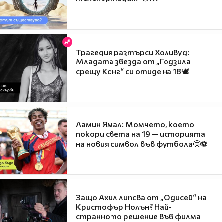
Трагедия разтърси Холивуд:
Младата звезда от „Годзила
срещу Конг“ си отиде на 18🕊️
Ламин Ямал: Момчето, което
покори света на 19 — историята
на новия символ във футбола🤩⚽
Защо Ахил липсва от „Одисей“ на
Кристофър Нолън? Най-
странното решение във филма