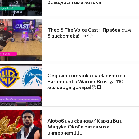
всъщност има логика
Theo в The Voice Cast: "Правен съм
в дискотека!" 👀💥
Съдията отложи сливането на
Paramount и Warner Bros. за 110
милиарда долара!😯💥
Любов или скандал? Карди Би и
Мадука Окойе разпалиха
интернет❤️‍🔥🔥