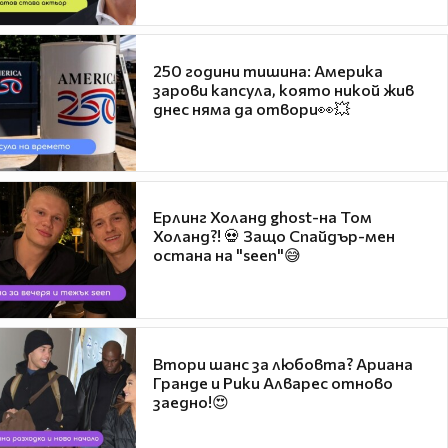
250 години тишина: Америка
зарови капсула, която никой жив
днес няма да отвори👀💥
Ерлинг Холанд ghost-на Том
Холанд?! 💀 Защо Спайдър-мен
остана на "seen"😅
Втори шанс за любовта? Ариана
Гранде и Рики Алварес отново
заедно!😍