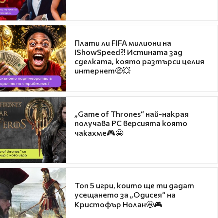
Плати ли FIFA милиони на
IShowSpeed?! Истината зад
сделката, която разтърси целия
интернет🤑💥
„Game of Thrones“ най-накрая
получава PC версията която
чакахме🎮🤩
Топ 5 игри, които ще ти дадат
усещането за „Одисея“ на
Кристофър Нолан🤩🎮