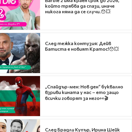
Barbie 2 има краен срок до 2026,
който трябва да спази, иначе
никога няма да се случи.😯💥
След тежка контузия: Дейв
Батиста е новият Кратос!😯💥
„Спайдър-мен: Нов ден“ буквално
взриви кината у нас – ето защо
всички говорят за него👀🎬
След Брадли Купър, Ирина Шейк