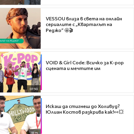
VESSOU влиза в света на онлайн
сериалите с „Кварталът на
Реджо“ 🤩🎬
VOID & Girl Code: Всичко за K-pop
сцената и мечтите им
07:50
Искаш да стигнеш до Холивуд?
Юлиан Костов разкрива как!👀💥
15:15