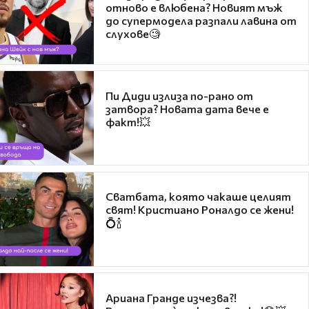
отново е влюбена? Новият мъж
до супермодела разпали лавина от
слухове🧐
Пи Диди излиза по-рано от
затвора? Новата дата вече е
факт!💥
Сватбата, която чакаше целият
свят! Кристиано Роналдо се жени!
💍🍾
Ариана Гранде изчезва?!