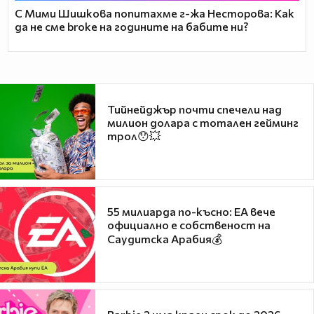
С Мими Шишкова попитахме г-жа Несторова: Как
да не сме broke на годините на бабите ни?
Тийнейджър почти спечели над
милион долара с тотален гейминг
трол😯💥
55 милиарда по-късно: EA вече
официално е собственост на
Саудитска Арабия💰