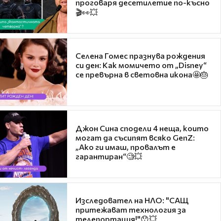
проговаря десетилетие по-късно
🎬👀💥
Селена Гомес празнува рождения
си ден: Как момичето от „Disney“
се превърна в световна икона🤩🎂
Джон Сина сподели 4 неща, които
могат да съсипят всяко GenZ:
„Ако ги имаш, провалът е
гарантиран“🧐💥
Изследовател на НЛО: "САЩ
притежават технология за
телепортация!"😯💥