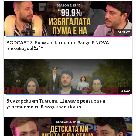
01:01:07
PODCAST7: Бирмански питон влезе в NOVA
телевизия!🐍😮
28:29
Българският Тимъти Шаламе реагира на
участието си в музикален клип