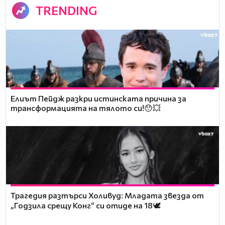
TRENDING
Елиът Пейдж разкри истинската причина за
трансформацията на тялото си!😯💥
Трагедия разтърси Холивуд: Младата звезда от
„Годзила срещу Конг“ си отиде на 18🕊️