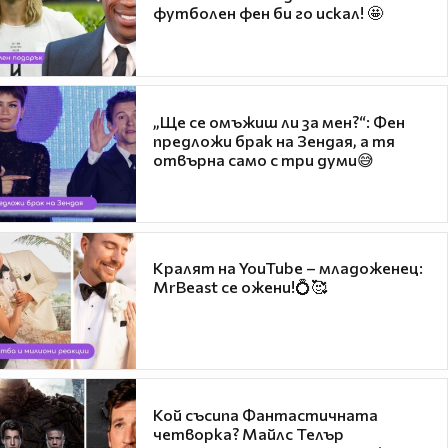
футболен фен би го искал! 🤩
„Ще се омъжиш ли за мен?“: Фен
предложи брак на Зендая, а тя
отвърна само с три думи😅
Кралят на YouTube – младоженец:
MrBeast се ожени!💍🥰
Кой съсипа Фантастичната
четворка? Майлс Телър