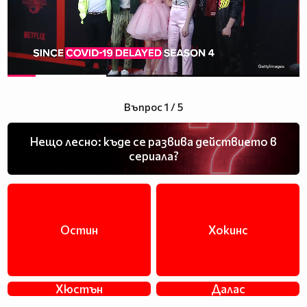
Въпрос 1 / 5
Нещо лесно: къде се развива действието в
сериала?
Остин
Хокинс
Хюстън
Далас