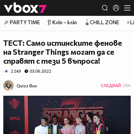
Member of
👾
🎉 PARTY TIME
👂 Клю – клю
🪀CHILL ZONE
⭐Li
ТЕСТ: Само истинските фенове
на Stranger Things могат да се
справят с тези 5 въпроса!
2 249
03.06.2022
Quizz Box
СЛЕДВАЙ
588