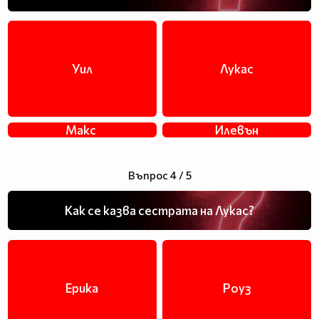
Уил
Лукас
Макс
Илевън
Въпрос 4 / 5
Как се казва сестрата на Лукас?
Ерика
Роуз