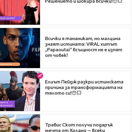
Решението ѝ шокира всички!😯💥
Всички я тананикат, но малцина
знаят истината: VIRAL хитът
„Papaoutai“ всъщност не е изпят
от човек!
Елиът Пейдж разкри истинската
причина за трансформацията на
тялото си!😯💥
Травис Скот получи подарък
мечта от Холанд — всеки