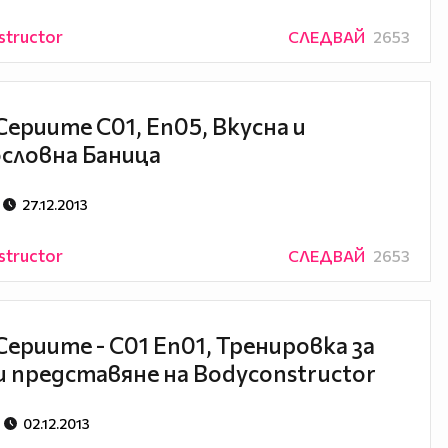
structor
СЛЕДВАЙ
2653
Сериите С01, Еп05, Вкусна и
словна Баница
27.12.2013
structor
СЛЕДВАЙ
2653
Сериите - С01 Еп01, Тренировка за
и представяне на Bodyconstructor
02.12.2013