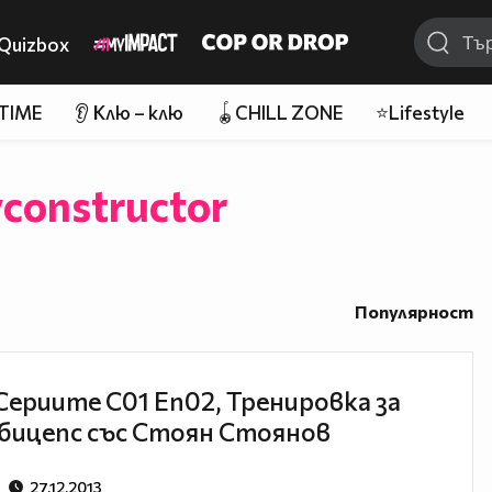
Quizbox
 TIME
👂 Клю – клю
🪀CHILL ZONE
⭐Lifestyle
constructor
Популярност
Сериите С01 Еп02, Тренировка за
 бицепс със Стоян Стоянов
27.12.2013