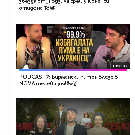
звезда от „Годзила срещу Конг“ си
отиде на 18🕊️
01:01:07
PODCAST7: Бирмански питон влезе в
NOVA телевизия!🐍😮