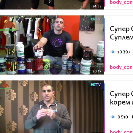
body_con
24:32
Супер 
Супле
10 397
body_con
20:17
Супер 
корем 
9 510
body_con