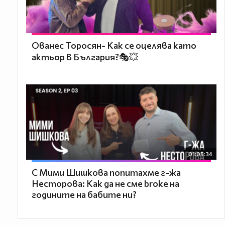
Ованес Торосян- Как се оцелява като
актьор в България?🎭💥
01:05:34
С Мими Шишкова попитахме г-жа
Несторова: Как да не сме broke на
годините на бабите ни?