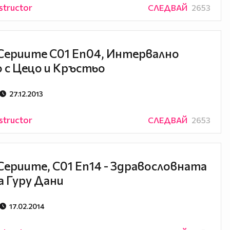
structor
СЛЕДВАЙ
2653
Сериите С01 Еп04, Интервално
 с Цецо и Кръстьо
27.12.2013
structor
СЛЕДВАЙ
2653
Сериите, С01 Еп14 - Здравословната
а Гуру Дани
17.02.2014