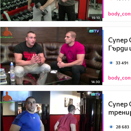
body_con
19:10
Супер 
Гърди 
33 491
body_con
14:30
Супер 
тренир
28 683