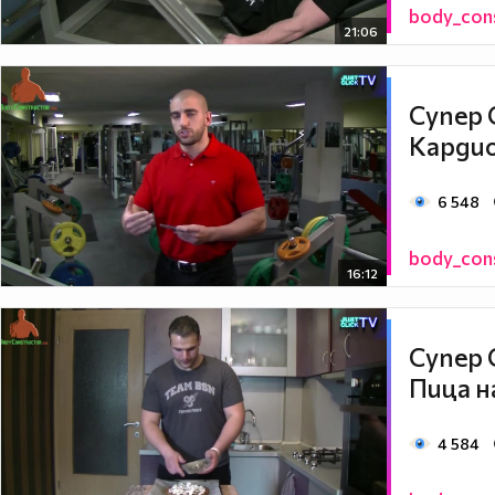
body_con
21:06
Супер 
Кардио
6 548
body_con
16:12
Супер 
Пица н
4 584