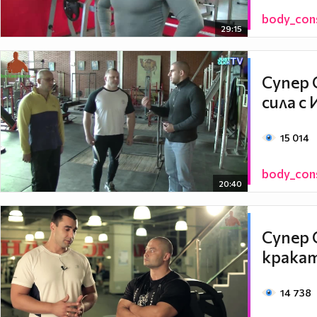
body_con
29:15
Супер 
сила с
15 014
body_con
20:40
Супер 
кракат
14 738