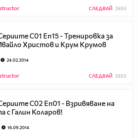
structor
СЛЕДВАЙ
2653
Сериите С01 Еп15 - Тренировка за
 Ивайло Христов и Крум Крумов
24.02.2014
structor
СЛЕДВАЙ
2653
Сериите С02 Еп01 - Взривяване на
а с Галин Коларов!
16.09.2014