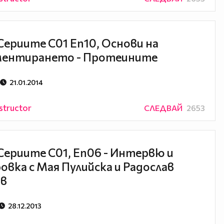
Сериите С01 Еп10, Основи на
ментирането - Протеините
21.01.2014
structor
СЛЕДВАЙ
2653
Сериите С01, Еп06 - Интервю и
овка с Мая Пулийска и Радослав
ов
28.12.2013