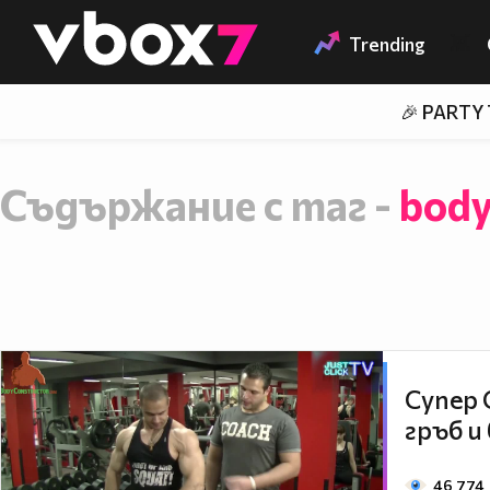
Member of
👾
Trending
🎉 PARTY
Съдържание с таг -
body
Супер 
гръб и
46 774