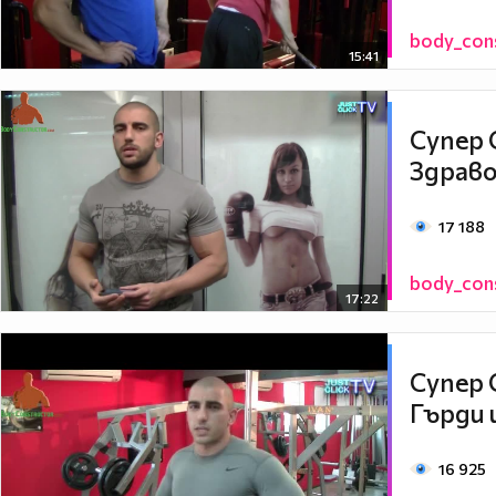
body_con
15:41
Супер 
Здраво
17 188
body_con
17:22
Супер 
Гърди 
16 925