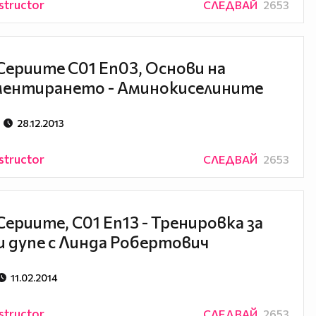
structor
СЛЕДВАЙ
2653
Сериите С01 Еп03, Основи на
ментирането - Аминокиселините
28.12.2013
structor
СЛЕДВАЙ
2653
Сериите, С01 Еп13 - Тренировка за
и дупе с Линда Робертович
11.02.2014
structor
СЛЕДВАЙ
2653