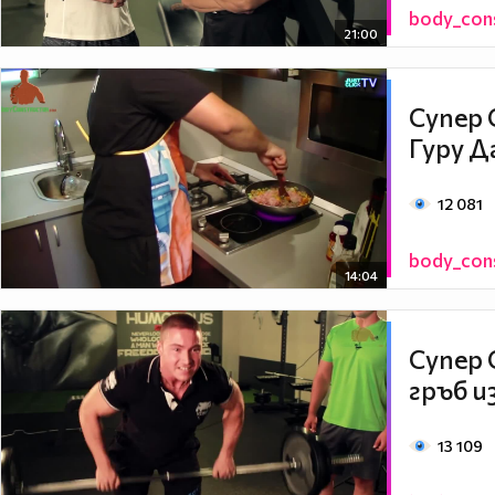
body_con
21:00
Супер 
Гуру Д
12 081
body_con
14:04
Супер 
гръб и
13 109