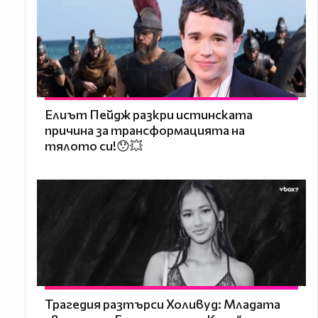
Елиът Пейдж разкри истинската
причина за трансформацията на
тялото си!😯💥
Трагедия разтърси Холивуд: Младата