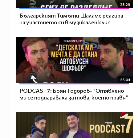
28:29
Българският Тимъти Шаламе реагира
на участието си в музикален клип
55:04
PODCAST7: ‪Боян Тодоров- "Отявлено
ми се подиграваха за това, което правя"