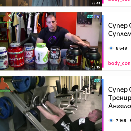
22:41
Супер 
Супле
8 649
body_con
12:15
Супер 
Тренир
Ангел
7 169